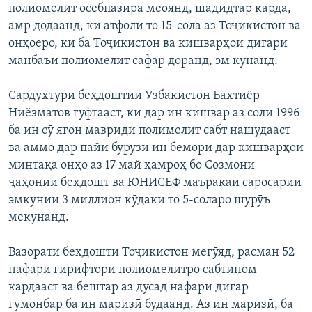
полиомелит осебпазира меоянд, шадидтар карда,
амр додаанд, ки атфоли то 15-сола аз Тоҷикистон ва
онҳоеро, ки ба Тоҷикистон ва кишварҳои дигари
манбаъи полиомелит сафар доранд, эм кунанд.
Сардухтури беҳдоштии Узбакистон Бахтиёр
Ниёзматов гуфтааст, ки дар ин кишвар аз соли 1996
ба ин сӯ ягон мавриди полимелит сабт нашудааст
ва аммо дар пайи бурузи ин беморӣ дар кишварҳои
минтақа онҳо аз 17 май ҳамроҳ бо Созмони
ҷаҳонии беҳдошт ва ЮНИСЕФ маъракаи саросарии
эмкунии 3 миллион кӯдаки то 5-соларо шурӯъ
мекунанд.
Вазорати беҳдошти Тоҷикистон мегӯяд, расман 52
нафари гирифтори полиомелитро сабтином
кардааст ва бештар аз дусад нафари дигар
гумонбар ба ин маризӣ будаанд. Аз ин маризӣ, ба