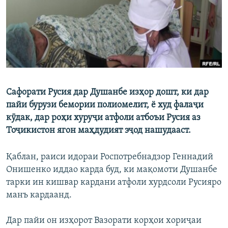
ГУЗОРИШҲОИ РАДИОӢ
Русский
ПАЙГИРӢ КУНЕД
Сафорати Русия дар Душанбе изҳор дошт, ки дар
пайи бурузи бемории полиомелит, ё худ фалаҷи
Ҳамаи сомонаҳои RFE/RL
кӯдак, дар роҳи хуруҷи атфоли атбоъи Русия аз
Тоҷикистон ягон маҳдудият эҷод нашудааст.
Қаблан, раиси идораи Роспотребнадзор Геннадий
Онишенко иддао карда буд, ки мақомоти Душанбе
тарки ин кишвар кардани атфоли хурдсоли Русияро
манъ кардаанд.
Дар пайи он изҳорот Вазорати корҳои хориҷаи