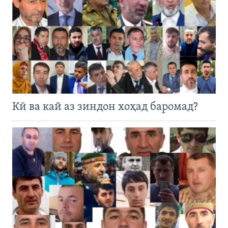
Кӣ ва кай аз зиндон хоҳад баромад?