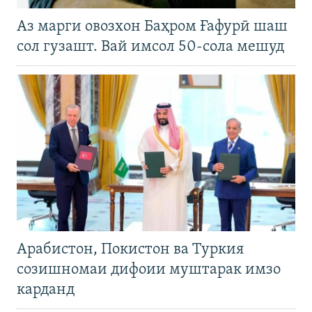
Аз марги овозхон Баҳром Ғафурӣ шаш
сол гузашт. Вай имсол 50-сола мешуд
Арабистон, Покистон ва Туркия
созишномаи дифоии муштарак имзо
карданд