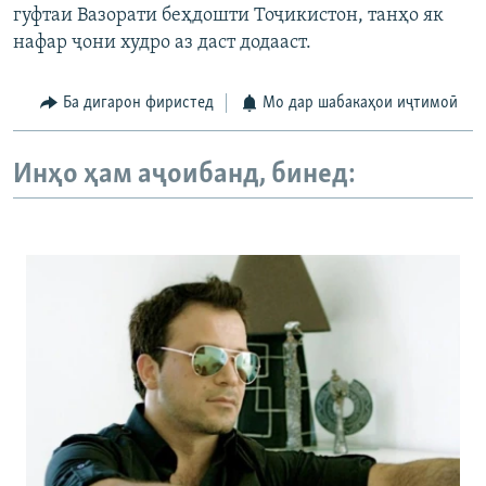
гуфтаи Вазорати беҳдошти Тоҷикистон, танҳо як
нафар ҷони худро аз даст додааст.
Ба дигарон фиристед
Мо дар шабакаҳои иҷтимоӣ
Инҳо ҳам аҷоибанд, бинед: