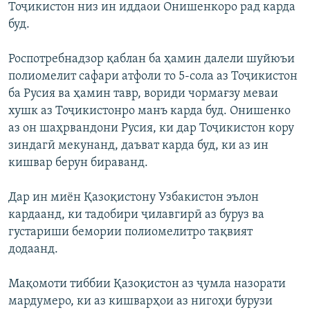
Тоҷикистон низ ин иддаои Онишенкоро рад карда
буд.
Роспотребнадзор қаблан ба ҳамин далели шуйюъи
полиомелит сафари атфоли то 5-сола аз Тоҷикистон
ба Русия ва ҳамин тавр, вориди чормағзу меваи
хушк аз Тоҷикистонро манъ карда буд. Онишенко
аз он шаҳрвандони Русия, ки дар Тоҷикистон кору
зиндагӣ мекунанд, даъват карда буд, ки аз ин
кишвар берун бираванд.
Дар ин миён Қазоқистону Узбакистон эълон
кардаанд, ки тадобири ҷилавгирӣ аз буруз ва
густариши бемории полиомелитро тақвият
додаанд.
Мақомоти тиббии Қазоқистон аз ҷумла назорати
мардумеро, ки аз кишварҳои аз нигоҳи бурузи