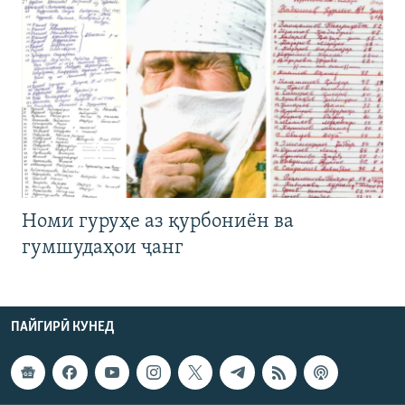
Номи гуруҳе аз қурбониён ва
гумшудаҳои ҷанг
ПАЙГИРӢ КУНЕД