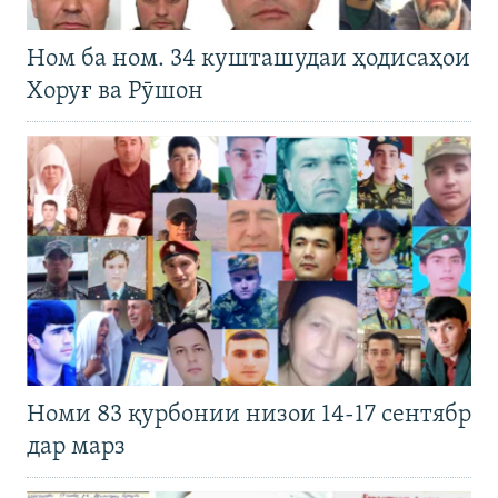
Ном ба ном. 34 кушташудаи ҳодисаҳои
Хоруғ ва Рӯшон
Номи 83 қурбонии низои 14-17 сентябр
дар марз