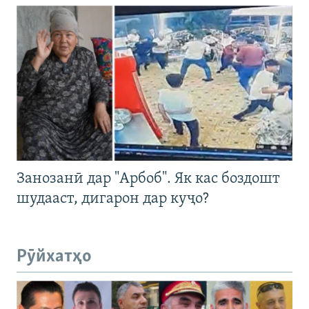
Занозанӣ дар "Арбоб". Як кас боздошт
шудааст, дигарон дар куҷо?
Рӯйхатҳо