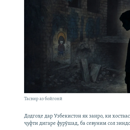
Тасвир аз бойгонӣ
Додгоҳе дар Узбекистон як занро, ки хостаа
ҷуфти дигаре фурӯшад, ба севуним сол зинд