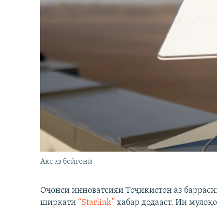
Акс аз бойгонӣ
Оҷонси инноватсияи Тоҷикистон аз барраси
ширкати
“Starlink”
хабар додааст. Ин мулоқо