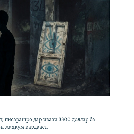
ст, писарашро дар ивази 3300 доллар ба
он маҳкум кардааст.