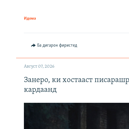
Идома
Ба дигарон фиристед
Август 07, 2026
Занеро, ки хостааст писараш
кардаанд