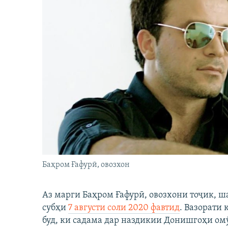
Баҳром Ғафурӣ, овозхон
Аз марги Баҳром Ғафурӣ, овозхони тоҷик, ш
субҳи
7 августи соли 2020 фавтид
. Вазорати
буд, ки садама дар наздикии Донишгоҳи ом