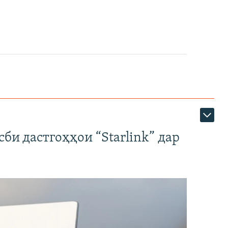
би дастгоҳҳои “Starlink” дар