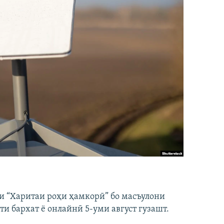
и “Харитаи роҳи ҳамкорӣ” бо масъулони
ти бархат ё онлайнӣ 5-уми август гузашт.