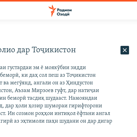
олио дар Тоҷикистон
аи густардаи эм ё моякӯбии зидди
беморӣ, ки даҳ сол пеш аз Тоҷикистон
т ва мегӯянд, ангали он аз Ҳиндустон
стон, Аъзам Мирзоев гуфт, дар натиҷаи
ин беморӣ тасдиқ шудааст. Намояндаи
д, дар ҳоли ҳозир шумораи гирифторони
аст. Ин созмон роҳҳои интиқол ёфтани ангал
шгирӣ аз эҳтимоли паҳн шудани он дар дигар