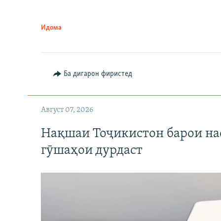
Идома
Ба дигарон фиристед
Август 07, 2026
Нақшаи Тоҷикистон барои нас
гӯшаҳои дурдаст