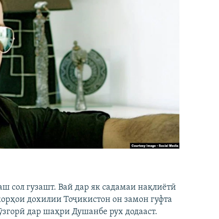
аш сол гузашт. Вай дар як садамаи нақлиётӣ
 корҳои дохилии Тоҷикистон он замон гуфта
ӯзгорӣ дар шаҳри Душанбе рух додааст.