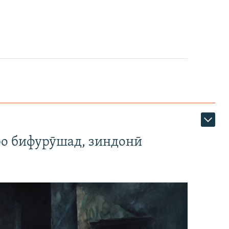
ро бифурӯшад, зиндонӣ