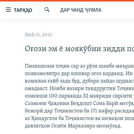
Пайвандҳои
ДАР ЧАНД ҶУМЛА
ТАРҲҲО
дастрасӣ
Ҷустуҷӯ
Ҷаҳиш
ГӮШАҲО
ба
Май 01, 2010
ГАПИ ОЗОД
СИЁСАТ
мояи
аслӣ
Оғози эм ё моякӯбии зидди п
РӮЗГОРИ МУҲОҶИР
ИҚТИСОД
Ҷаҳиш
САЛОМ, ХОҲАР
ҶОМЕА
ба
Пизишкони тоҷик сар аз рӯзи шанбе маърак
феҳристи
ТАҲҚИҚОТ
ҚАЗИЯИ "КРОКУС"
полиомелитро дар кишвар оғоз карданд. Ин 
аслӣ
ҶАНГ ДАР УКРАИНА
комилан ғайб зада буд, дубора пайдо шудаас
ОСИЁИ МАРКАЗӢ
Ҷаҳиш
омадааст. Ноиби вазири тандурустии Тоҷики
ба
НАЗАРИ МАРДУМ
ФАРҲАНГ
озмоиши 100 парванда 32 мавриди сирояти 
ҷустор
ЧАНДРАСОНАӢ
МЕҲМОНИ ОЗОДӢ
БЛОГИСТОН
Созмони Ҷаҳонии Беҳдошт Сона Барӣ мегӯя
беморӣ дар Тоҷикистон ба 171 нафар расида
РӮЙХАТҲО
ВАРЗИШ
ОЗОДӢ ОНЛАЙН
ВИДЕО
аз Ҳиндустон ба Тоҷикистон ва шеваҳои пе
КИТОБҲОИ ОЗОДӢ
НИГОРИСТОН
давлатҳои Осиёи Марказиро меомӯзад.