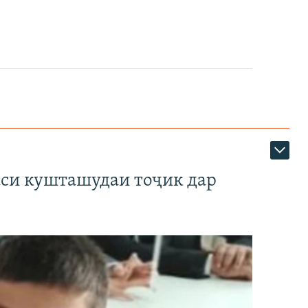
аси кушташудаи тоҷик дар