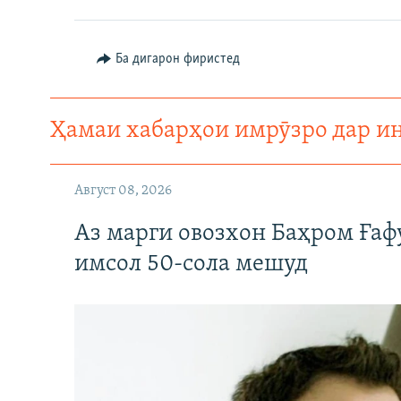
ГУЗОРИШҲОИ РАДИОӢ
Ба дигарон фиристед
Ҳамаи хабарҳои имрӯзро дар и
Август 08, 2026
Аз марги овозхон Баҳром Ғаф
имсол 50-сола мешуд