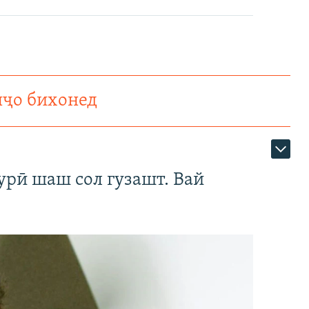
нҷо бихонед
урӣ шаш сол гузашт. Вай