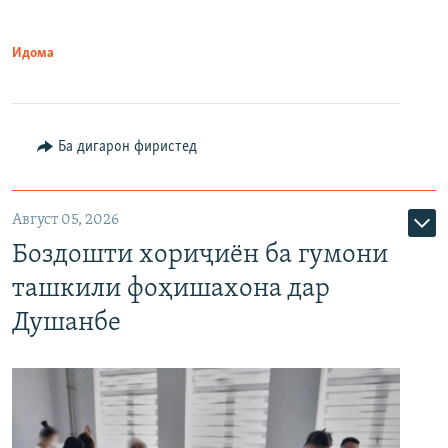
Идома
Ба дигарон фиристед
Август 05, 2026
Боздошти хориҷиён ба гумони
ташкили фоҳишахона дар
Душанбе