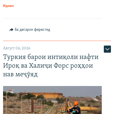
Идома
Ба дигарон фиристед
Август 06, 2026
Туркия барои интиқоли нафти
Ироқ ва Халиҷи Форс роҳҳои
нав меҷӯяд