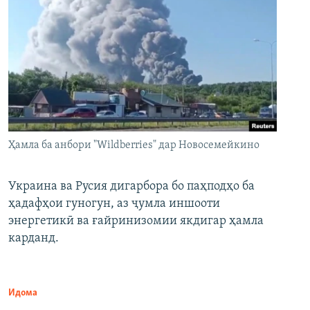
Ҳамла ба анбори "Wildberries" дар Новосемейкино
Украина ва Русия дигарбора бо паҳподҳо ба
ҳадафҳои гуногун, аз ҷумла иншооти
энергетикӣ ва ғайринизомии якдигар ҳамла
карданд.
Идома