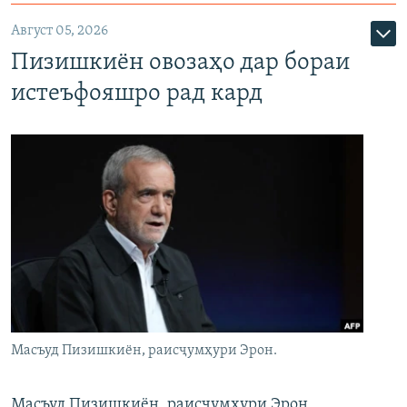
Август 05, 2026
Пизишкиён овозаҳо дар бораи
истеъфояшро рад кард
Масъуд Пизишкиён, раисҷумҳури Эрон.
Масъуд Пизишкиён, раисҷумҳури Эрон