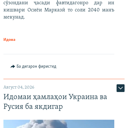
сӯзондани ҷасади фавтидагонро дар ин
кишвари Осиёи Марказӣ то соли 2040 манъ
мекунад.
Идома
Ба дигарон фиристед
Август 04, 2026
Идомаи ҳамлаҳои Украина ва
Русия ба якдигар