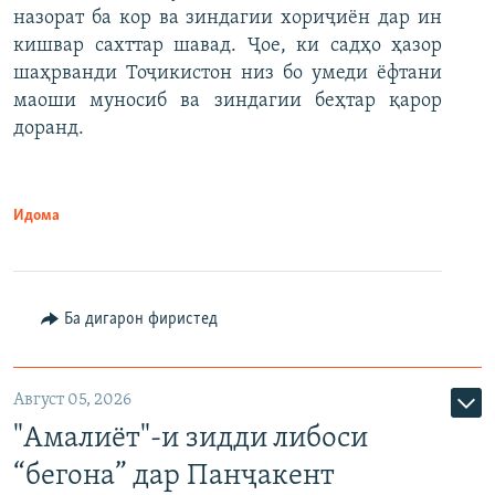
назорат ба кор ва зиндагии хориҷиён дар ин
кишвар сахттар шавад. Ҷое, ки садҳо ҳазор
шаҳрванди Тоҷикистон низ бо умеди ёфтани
маоши муносиб ва зиндагии беҳтар қарор
доранд.
Идома
Ба дигарон фиристед
Август 05, 2026
"Амалиёт"-и зидди либоси
“бегона” дар Панҷакент