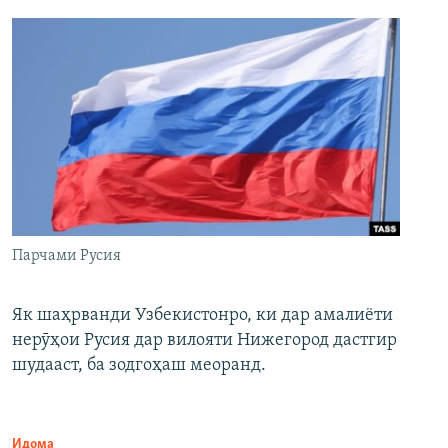
Парчами Русия
Як шаҳрванди Узбекистонро, ки дар амалиёти
нерӯҳои Русия дар вилояти Нижегород дастгир
шудааст, ба зодгоҳаш меоранд.
Идома