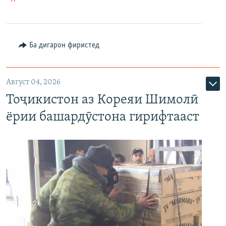
Ба дигарон фиристед
Август 04, 2026
Тоҷикистон аз Кореяи Шимолӣ
ёрии башардӯстона гирифтааст