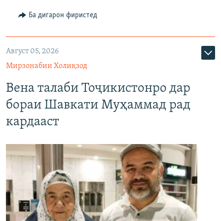
Ба дигарон фиристед
Август 05, 2026
Мирзонабии Холиқзод
Вена талаби Тоҷикистонро дар
бораи Шавкати Муҳаммад рад
кардааст