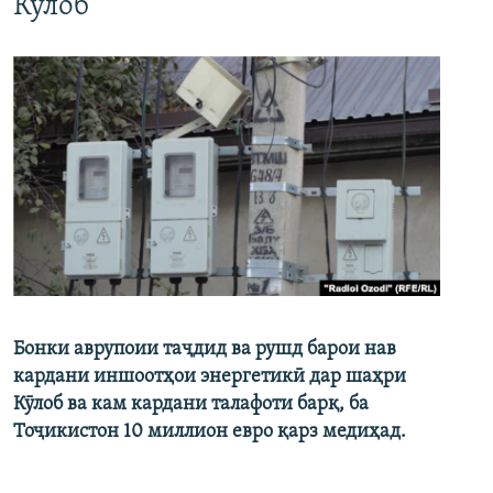
Кӯлоб
Бонки аврупоии таҷдид ва рушд барои нав
кардани иншоотҳои энергетикӣ дар шаҳри
Кӯлоб ва кам кардани талафоти барқ, ба
Тоҷикистон 10 миллион евро қарз медиҳад.