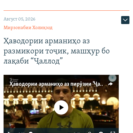
Август 05, 2026
Мирзонабии Холиқзод
Ҳаводории арманиҳо аз
размикори тоҷик, машҳур бо
лақаби “Ҷаллод”
Ҳаводории арманиҳо аз пирӯзии "Ҷаллод"-и тоҷик
Феълан кор намекунад
Auto