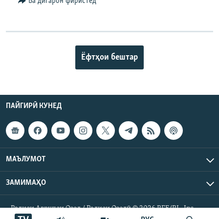
Ба дигарон фиристед
Ёфтҳои бештар
ПАЙГИРӢ КУНЕД
МАЪЛУМОТ
ЗАМИМАҲО
Радиои Аврупои Озод / Радиои Озодӣ © 2026 RFE/RL. Inc.
Ҳамаи ҳуқуқ маҳфуз аст.