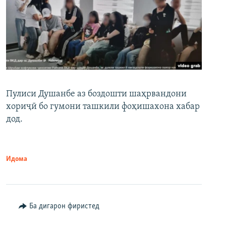
Пулиси Душанбе аз боздошти шаҳрвандони
хориҷӣ бо гумони ташкили фоҳишахона хабар
дод.
Идома
Ба дигарон фиристед