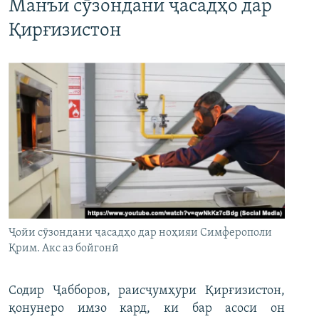
Манъи сӯзондани ҷасадҳо дар
Қирғизистон
Ҷойи сӯзондани ҷасадҳо дар ноҳияи Симферополи
Қрим. Акс аз бойгонӣ
Содир Ҷабборов, раисҷумҳури Қирғизистон,
қонунеро имзо кард, ки бар асоси он