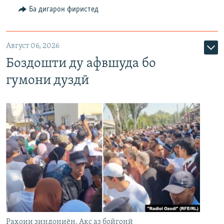
Ба дигарон фиристед
Август 06, 2026
Боздошти ду афвшуда бо
гумони дуздӣ
Раҳоии зиндониён. Акс аз бойгонӣ