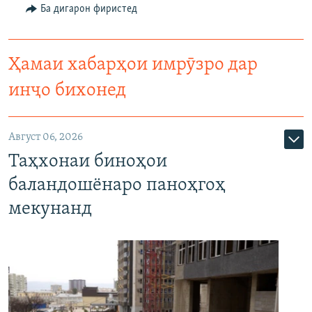
Ба дигарон фиристед
Ҳамаи хабарҳои имрӯзро дар
инҷо бихонед
Август 06, 2026
Таҳхонаи биноҳои
баландошёнаро паноҳгоҳ
мекунанд