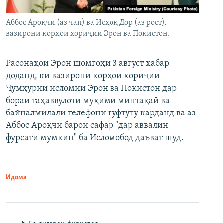
Аббос Ароқчӣ (аз чап) ва Исҳоқ Дор (аз рост),
вазирони корҳои хориҷии Эрон ва Покистон.
Расонаҳои Эрон шомгоҳи 3 август хабар
доданд, ки вазирони корҳои хориҷии
Ҷумҳурии исломии Эрон ва Покистон дар
бораи таҳаввулоти муҳими минтақаӣ ва
байналмилалӣ телефонӣ гуфтугӯ карданд ва аз
Аббос Ароқчӣ барои сафар "дар аввалин
фурсати мумкин" ба Исломобод даъват шуд.
Идома