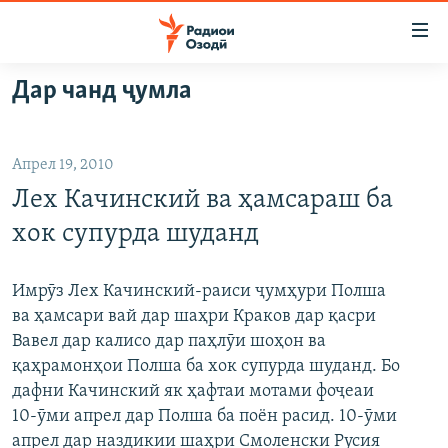
Пайвандҳои
дастрасӣ
Ҷаҳиш
Дар чанд ҷумла
ба
ГӮШАҲО
мояи
ГАПИ ОЗОД
СИЁСАТ
аслӣ
Апрел 19, 2010
РӮЗГОРИ МУҲОҶИР
Ҷаҳиш
ИҚТИСОД
Лех Качинский ва ҳамсараш ба
ба
САЛОМ, ХОҲАР
ҶОМЕА
феҳристи
хок супурда шуданд
ТАҲҚИҚОТ
ҚАЗИЯИ "КРОКУС"
аслӣ
Ҷаҳиш
ҶАНГ ДАР УКРАИНА
ОСИЁИ МАРКАЗӢ
Имрӯз Лех Качинский-раиси ҷумҳури Полша
ба
ва ҳамсари вай дар шаҳри Краков дар қасри
НАЗАРИ МАРДУМ
ФАРҲАНГ
ҷустор
Вавел дар калисо дар паҳлӯи шоҳон ва
ЧАНДРАСОНАӢ
МЕҲМОНИ ОЗОДӢ
БЛОГИСТОН
қаҳрамонҳои Полша ба хок супурда шуданд. Бо
дафни Качинский як ҳафтаи мотами фоҷеаи
РӮЙХАТҲО
ВАРЗИШ
ОЗОДӢ ОНЛАЙН
ВИДЕО
10-ӯми апрел дар Полша ба поён расид. 10-ӯми
КИТОБҲОИ ОЗОДӢ
НИГОРИСТОН
апрел дар наздикии шаҳри Смоленски Русия