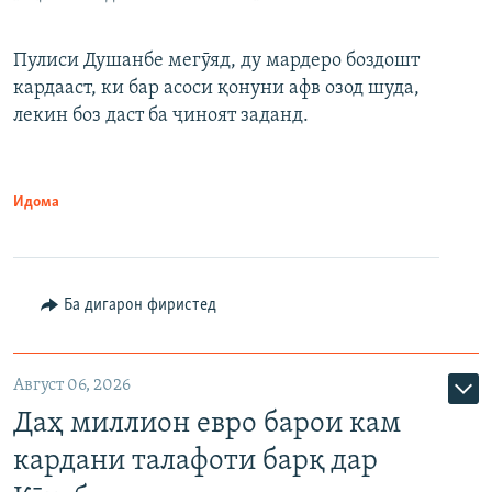
Пулиси Душанбе мегӯяд, ду мардеро боздошт
кардааст, ки бар асоси қонуни афв озод шуда,
лекин боз даст ба ҷиноят заданд.
Идома
Ба дигарон фиристед
Август 06, 2026
Даҳ миллион евро барои кам
кардани талафоти барқ дар