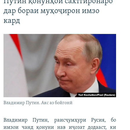
Путин қонунҳои сахтгиронаро
дар бораи муҳоҷирон имзо
кард
Владимир Путин. Акс аз бойгонӣ
Владимир Путин, раисҷумҳури Русия, бо
имзои чанд қонуни нав иҷозат додааст, ки