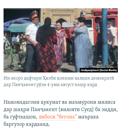
Ин аксро дафтари Ҳизби ҳокими халқии демократӣ
дар Панҷакент рӯзи 4-уми август нашр кард
Намояндагони ҳукумат ва маъмурони милиса
дар шаҳри Панҷакент (вилояти Суғд) ба зидди,
ба гуфтаашон,
либоси “бегона”
маърака
баргузор кардаанд.