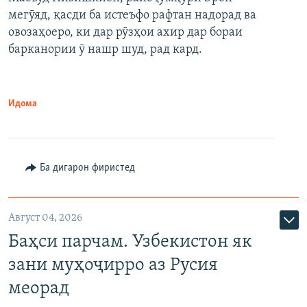
мегӯяд, қасди ба истеъфо рафтан надорад ва
овозаҳоеро, ки дар рӯзҳои ахир дар бораи
барканории ӯ нашр шуд, рад кард.
Идома
Ба дигарон фиристед
Август 04, 2026
Баҳси парчам. Узбекистон як
зани муҳоҷирро аз Русия
меорад