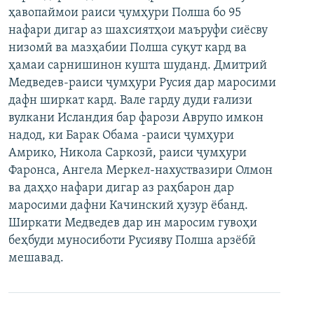
ҳавопаймои раиси ҷумҳури Полша бо 95
ГУЗОРИШҲОИ РАДИОӢ
Русский
нафари дигар аз шахсиятҳои маъруфи сиёсву
низомӣ ва мазҳабии Полша суқут кард ва
ПАЙГИРӢ КУНЕД
ҳамаи сарнишинон кушта шуданд. Дмитрий
Медведев-раиси ҷумҳури Русия дар маросими
дафн ширкат кард. Вале гарду дуди ғализи
вулкани Исландия бар фарози Аврупо имкон
надод, ки Барак Обама -раиси ҷумҳури
Амрико, Никола Саркозӣ, раиси ҷумҳури
Ҳамаи сомонаҳои RFE/RL
Фаронса, Ангела Меркел-нахуствазири Олмон
ва даҳҳо нафари дигар аз раҳбарон дар
маросими дафни Качинский ҳузур ёбанд.
Ширкати Медведев дар ин маросим гувоҳи
беҳбуди муносиботи Русияву Полша арзёбӣ
мешавад.