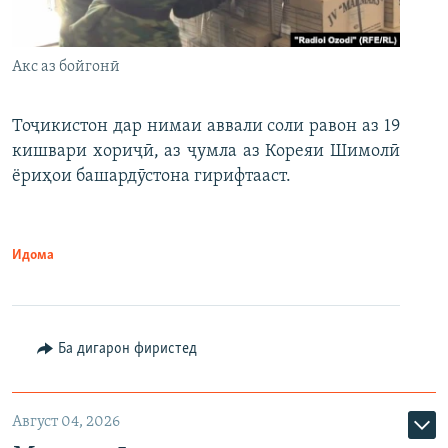
Акс аз бойгонӣ
Тоҷикистон дар нимаи аввали соли равон аз 19
кишвари хориҷӣ, аз ҷумла аз Кореяи Шимолӣ
ёриҳои башардӯстона гирифтааст.
Идома
Ба дигарон фиристед
Август 04, 2026