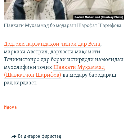
Шавкати Муҳаммад бо модараш Шарофат Шарифова
Додгоҳи парвандаҳои ҷиноӣ дар Вена
,
маркази Австрия, дархости мақомоти
Тоҷикистонро дар бораи истирдоди намояндаи
мухолифини тоҷик
Шавкати Муҳаммад
(Шавкатҷон Шарифов)
ва модару бародараш
рад кардааст.
Идома
Ба дигарон фиристед