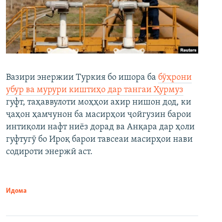
Вазири энержии Туркия бо ишора ба
бӯҳрони
убур ва мурури киштиҳо дар тангаи Ҳурмуз
гуфт, таҳаввулоти моҳҳои ахир нишон дод, ки
ҷаҳон ҳамчунон ба масирҳои ҷойгузин барои
интиқоли нафт ниёз дорад ва Анқара дар ҳоли
гуфтугӯ бо Ироқ барои тавсеаи масирҳои нави
содироти энержӣ аст.
Идома