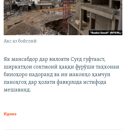
Акс аз бойгонӣ
Як мансабдор дар вилояти Суғд гуфтааст,
ширкатҳои сохтмонӣ ҳаққи фурӯши таҳхонаи
биноҳоро надоранд ва ин маконҳо ҳамчун
паноҳгоҳ дар ҳолати фавқулода истифода
мешаванд.
Идома