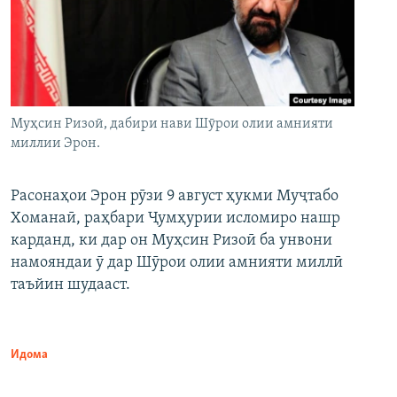
Муҳсин Ризоӣ, дабири нави Шӯрои олии амнияти
миллии Эрон.
Расонаҳои Эрон рӯзи 9 август ҳукми Муҷтабо
Хоманаӣ, раҳбари Ҷумҳурии исломиро нашр
карданд, ки дар он Муҳсин Ризоӣ ба унвони
намояндаи ӯ дар Шӯрои олии амнияти миллӣ
таъйин шудааст.
Идома