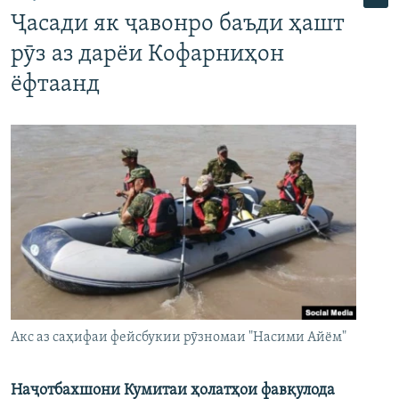
Ҷасади як ҷавонро баъди ҳашт
рӯз аз дарёи Кофарниҳон
ёфтаанд
Акс аз саҳифаи фейсбукии рӯзномаи "Насими Айём"
Наҷотбахшони Кумитаи ҳолатҳои фавқулода