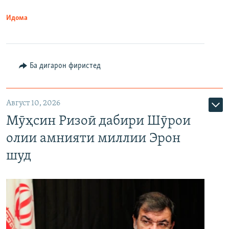
Идома
Ба дигарон фиристед
Август 10, 2026
Мӯҳсин Ризоӣ дабири Шӯрои
олии амнияти миллии Эрон
шуд