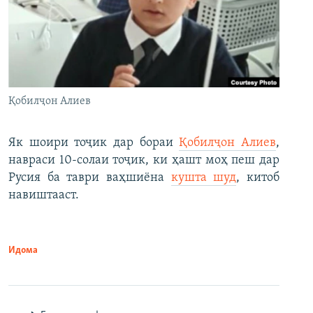
Қобилҷон Алиев
Як шоири тоҷик дар бораи
Қобилҷон Алиев
,
навраси 10-солаи тоҷик, ки ҳашт моҳ пеш дар
Русия ба таври ваҳшиёна
кушта шуд
, китоб
навиштааст.
Идома