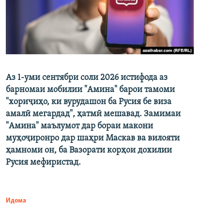
Аз 1-уми сентябри соли 2026 истифода аз
барномаи мобилии "Амина" барои тамоми
"хориҷиҳо, ки вурудашон ба Русия бе виза
амалӣ мегардад", ҳатмӣ мешавад. Замимаи
"Амина" маълумот дар бораи макони
муҳоҷиронро дар шаҳри Маскав ва вилояти
ҳамноми он, ба Вазорати корҳои дохилии
Русия мефиристад.
Идома