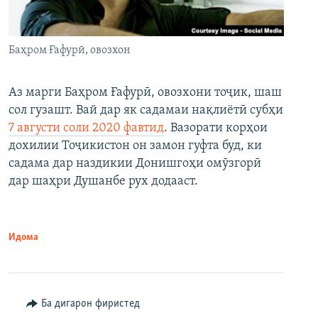
Баҳром Ғафурӣ, овозхон
Аз марги Баҳром Ғафурӣ, овозхони тоҷик, шаш
сол гузашт. Вай дар як садамаи нақлиётӣ субҳи
7 августи соли 2020 фавтид
. Вазорати корҳои
дохилии Тоҷикистон он замон гуфта буд, ки
садама дар наздикии Донишгоҳи омӯзгорӣ
дар шаҳри Душанбе рух додааст.
Идома
Ба дигарон фиристед