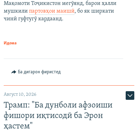
Мақомоти Тоҷикистон мегӯянд, барои ҳалли
мушкили
партовҳои маишӣ
, бо як ширкати
чинӣ гуфтугӯ кардаанд.
Идома
Ба дигарон фиристед
Август 10, 2026
Трамп: "Ба дунболи афзоиши
фишори иқтисодӣ ба Эрон
ҳастем"