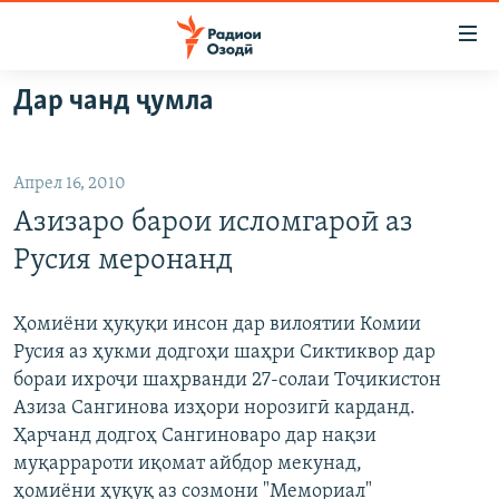
Пайвандҳои
дастрасӣ
Ҷаҳиш
Дар чанд ҷумла
ба
ГӮШАҲО
мояи
ГАПИ ОЗОД
СИЁСАТ
аслӣ
Апрел 16, 2010
РӮЗГОРИ МУҲОҶИР
Ҷаҳиш
ИҚТИСОД
Азизаро барои исломгароӣ аз
ба
САЛОМ, ХОҲАР
ҶОМЕА
феҳристи
Русия меронанд
ТАҲҚИҚОТ
ҚАЗИЯИ "КРОКУС"
аслӣ
Ҷаҳиш
ҶАНГ ДАР УКРАИНА
ОСИЁИ МАРКАЗӢ
Ҳомиёни ҳуқуқи инсон дар вилоятии Комии
ба
Русия аз ҳукми додгоҳи шаҳри Сиктиквор дар
НАЗАРИ МАРДУМ
ФАРҲАНГ
ҷустор
бораи ихроҷи шаҳрванди 27-солаи Тоҷикистон
ЧАНДРАСОНАӢ
МЕҲМОНИ ОЗОДӢ
БЛОГИСТОН
Азиза Сангинова изҳори норозигӣ карданд.
Ҳарчанд додгоҳ Сангиноваро дар нақзи
РӮЙХАТҲО
ВАРЗИШ
ОЗОДӢ ОНЛАЙН
ВИДЕО
муқаррароти иқомат айбдор мекунад,
КИТОБҲОИ ОЗОДӢ
НИГОРИСТОН
ҳомиёни ҳуқуқ аз созмони "Мемориал"