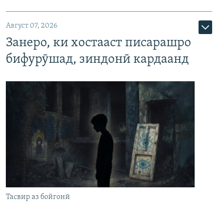
Август 07, 2026
Занеро, ки хостааст писарашро
бифурӯшад, зиндонӣ кардаанд
Тасвир аз бойгонӣ