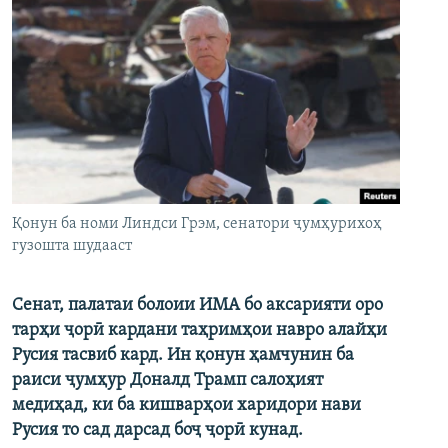
Қонун ба номи Линдси Грэм, сенатори ҷумҳурихоҳ
гузошта шудааст
Сенат, палатаи болоии ИМА бо аксарияти оро
тарҳи ҷорӣ кардани таҳримҳои навро алайҳи
Русия тасвиб кард. Ин қонун ҳамчунин ба
раиси ҷумҳур Доналд Трамп салоҳият
медиҳад, ки ба кишварҳои харидори нави
Русия то сад дарсад боҷ ҷорӣ кунад.