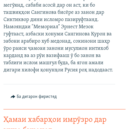
мегӯянд, сабаби асосӣ дар он аст, ки бо
ГУЗОРИШҲОИ РАДИОӢ
Русский
ташвиқҳои Сангинова бисёре аз занон дар
Сиктиквор дини исломро пазируфтаанд.
ПАЙГИРӢ КУНЕД
Намояндаи "Мемориал" Эрнест Мезок
гуфтааст, азбаски хонуми Сангинова Қурон ва
забони арабиро хуб медонад, сокинони шаҳр
ӯро раиси ҷамоаи занони мусулмон интихоб
карданд ва аз рӯи вазифааш ӯ бо занон ва
таблиғи ислом машғул буда, ба ягон амали
Ҳамаи сомонаҳои RFE/RL
дигари хилофи қонунҳои Русия роҳ надодааст.
Ба дигарон фиристед
Ҳамаи хабарҳои имрӯзро дар