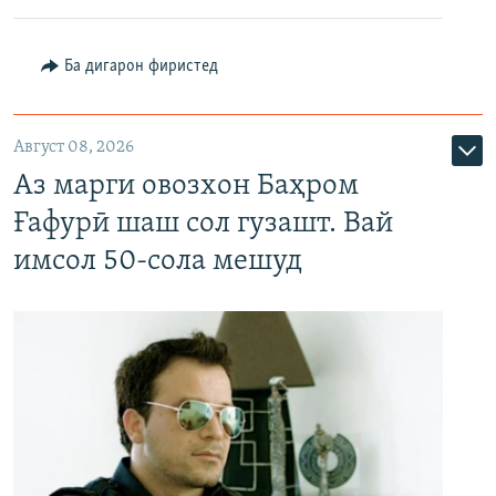
Ба дигарон фиристед
Август 08, 2026
Аз марги овозхон Баҳром
Ғафурӣ шаш сол гузашт. Вай
имсол 50-сола мешуд