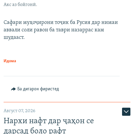
Акс аз бойгонӣ.
Сафари муҳоҷирони тоҷик ба Русия дар нимаи
аввали соли равон ба таври назаррас кам
шудааст.
Идома
Ба дигарон фиристед
Август 07, 2026
Нархи нафт дар ҷаҳон се
дарсад боло рафт