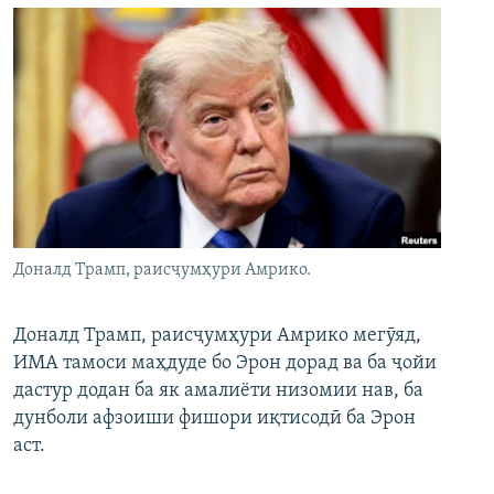
Доналд Трамп, раисҷумҳури Амрико.
Доналд Трамп, раисҷумҳури Амрико мегӯяд,
ИМА тамоси маҳдуде бо Эрон дорад ва ба ҷойи
дастур додан ба як амалиёти низомии нав, ба
дунболи афзоиши фишори иқтисодӣ ба Эрон
аст.