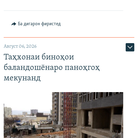
Ба дигарон фиристед
Август 06, 2026
Таҳхонаи биноҳои
баландошёнаро паноҳгоҳ
мекунанд