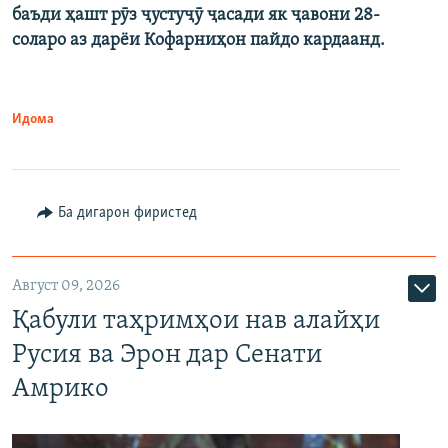
баъди ҳашт рӯз ҷустуҷӯ ҷасади як ҷавони 28-
соларо аз дарёи Кофарниҳон пайдо кардаанд.
Идома
Ба дигарон фиристед
Август 09, 2026
Қабули таҳримҳои нав алайҳи
Русия ва Эрон дар Сенати
Амрико