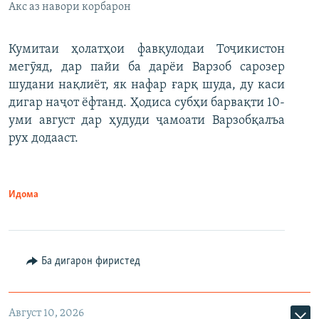
Акс аз навори корбарон
Кумитаи ҳолатҳои фавқулодаи Тоҷикистон
мегӯяд, дар пайи ба дарёи Варзоб сарозер
шудани нақлиёт, як нафар ғарқ шуда, ду каси
дигар наҷот ёфтанд. Ҳодиса субҳи барвақти 10-
уми август дар ҳудуди ҷамоати Варзобқалъа
рух додааст.
Идома
Ба дигарон фиристед
Август 10, 2026