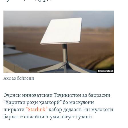
Акс аз бойгонӣ
Оҷонси инноватсияи Тоҷикистон аз баррасии
“Харитаи роҳи ҳамкорӣ” бо масъулони
ширкати
“Starlink”
хабар додааст. Ин мулоқоти
бархат ё онлайнӣ 5-уми август гузашт.