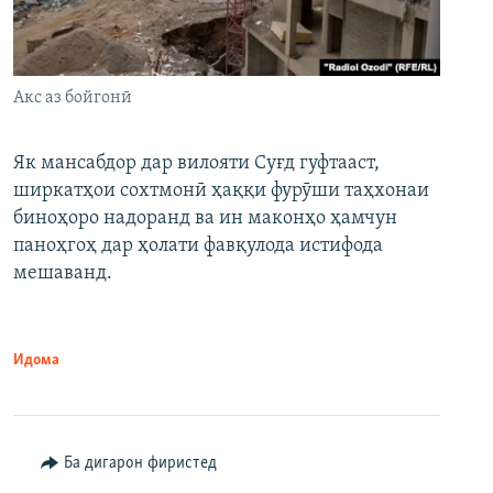
Акс аз бойгонӣ
Як мансабдор дар вилояти Суғд гуфтааст,
ширкатҳои сохтмонӣ ҳаққи фурӯши таҳхонаи
биноҳоро надоранд ва ин маконҳо ҳамчун
паноҳгоҳ дар ҳолати фавқулода истифода
мешаванд.
Идома
Ба дигарон фиристед