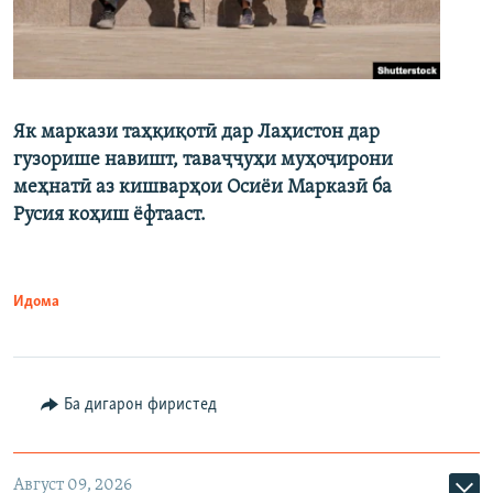
Як маркази таҳқиқотӣ дар Лаҳистон дар
гузорише навишт, таваҷҷуҳи муҳоҷирони
меҳнатӣ аз кишварҳои Осиёи Марказӣ ба
Русия коҳиш ёфтааст.
Идома
Ба дигарон фиристед
Август 09, 2026