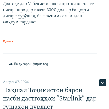
Додгоҳе дар Узбекистон як занро, ки хостааст,
писарашро дар ивази 3300 доллар ба ҷуфти
дигаре фурӯшад, ба севуним сол зиндон
маҳкум кардааст.
Идома
Ба дигарон фиристед
Август 07, 2026
Нақшаи Тоҷикистон барои
насби дастгоҳҳои “Starlink” дар
гӯшаҳои дурдаст