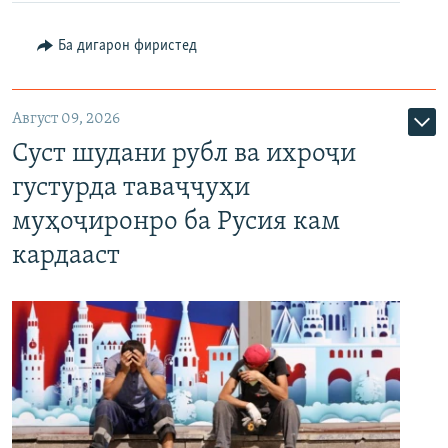
Ба дигарон фиристед
Август 09, 2026
Суст шудани рубл ва ихроҷи
густурда таваҷҷуҳи
муҳоҷиронро ба Русия кам
кардааст