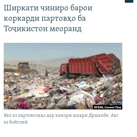
Ширкати чиниро барои
коркарди партовҳо ба
Тоҷикистон меоранд
Яке аз партовгоҳҳо дар канори шаҳри Душанбе. Акс
аз бойгонӣ