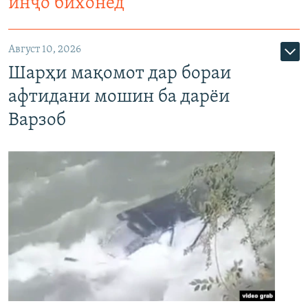
инҷо бихонед
Август 10, 2026
Шарҳи мақомот дар бораи
афтидани мошин ба дарёи
Варзоб