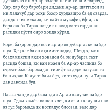
дусола» аз ин Ар-ар болори нағзи хона мебарояд,
Хар, ҳар бор баробари дидани Ар-ар, шаттаҳои аз
ин Халачўб дар роҳи бозор хўрдаашро ба ёд оварда,
дандон тез мекард, ки пайти мувофиқ ёфта, як
боракак ба Тирак наздик шавад ва то гарданаш
расидан пўсти онро хоида хӯрад.
Боре, баҳорон дар пояи ар-ар як дубаргаяке пайдо
шуд. Ҳеҷ кас ба он аҳамият надод. Шояд ҳамин
беаҳамиятии аҳли хонадон ба он дубарга сахт
расида бошад, ки вай ноаён ба Ар-ар часпида бо
суръат боло баромадан гирифт ва дере нагузашта
ба ниҳоли Кадуе табдил ёфт, ки то худи нуги Тирак
дав давонда буд.
Пас аз чанде дар баландии Ар-ар кадучае пайдо
шуд. Одам хамёзакашон хост, ки аз ин кадучаи нав
аз гул баромада як носкадуе бисозад, вале дар