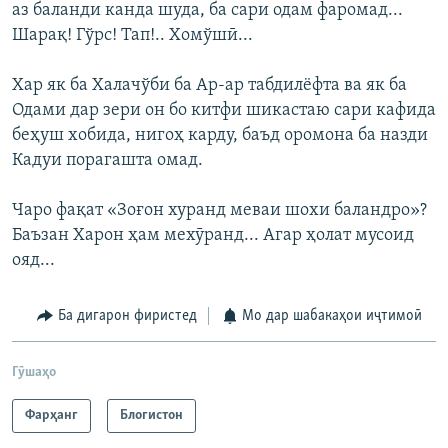
аз баланди канда шуда, ба сари одам фаромад...
Шарақ! Гўрс! Тап!.. Хомўшӣ...
Хар як ба Халачўби ба Ар-ар табдилёфта ва як ба
Одами дар зери он бо китфи шикастаю сари кафида
беҳуш хобида, нигоҳ карду, баъд оромона ба назди
Кадуи порагашта омад.
Чаро фақат «Зоғон хуранд меваи шохи баландро»?
Баъзан Харон ҳам мехӯранд... Агар ҳолат мусоид
ояд...
Ба дигарон фиристед
Мо дар шабакаҳои иҷтимоӣ
Гӯшаҳо
Фарҳанг
Блогистон