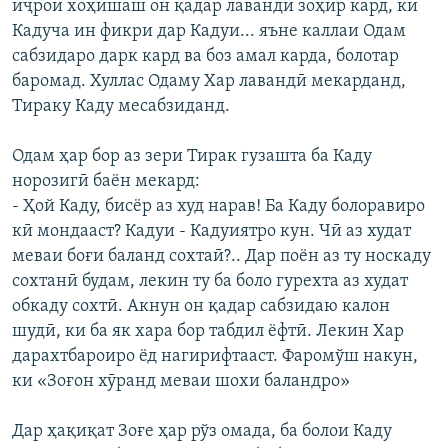
иҷрои хоҳишаш он қадар лавандӣ зоҳир кард, ки
Кадуча ин фикри дар Кадуи... яъне каллаи Одам
сабзидаро дарк кард ва боз амал карда, болотар
баромад. Хуллас Одаму Хар лавандӣ мекарданд,
Тираку Каду месабзиданд.
Одам ҳар бор аз зери Тирак гузашта ба Каду
норозигӣ баён мекард:
- Ҳой Каду, бисёр аз худ нарав! Ба Каду болоравиро
кӣ мондааст? Кадуи - Кадуиятро кун. Чӣ аз худат
меваи боғи баланд сохтаӣ?.. Дар поён аз ту носкаду
сохтанӣ будам, лекин ту ба боло гурехта аз худат
обкаду сохтӣ. Акнун он қадар сабзидаю калон
шудӣ, ки ба як хара бор табдил ёфтӣ. Лекин Хар
дарахтбароиро ёд нагирифтааст. Фаромўш накун,
ки «Зоғон хӯранд меваи шохи баландро»
Дар ҳақиқат Зоғе ҳар рўз омада, ба болои Каду