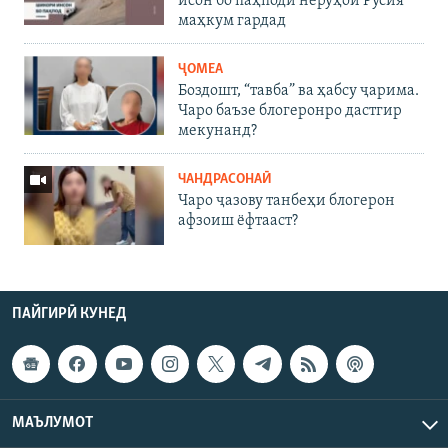
исон бо паҳподи нерӯҳои Русия
маҳкум гардад
ҶОМEА
Боздошт, “тавба” ва ҳабсу ҷарима.
Чаро баъзе блогеронро дастгир
мекунанд?
ЧАНДРАСОНАӢ
Чаро ҷазову танбеҳи блогерон
афзоиш ёфтааст?
ПАЙГИРӢ КУНЕД
МАЪЛУМОТ