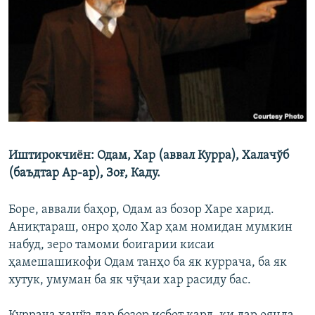
ГУЗОРИШҲОИ РАДИОӢ
Русский
ПАЙГИРӢ КУНЕД
Иштирокчиён: Одам, Хар (аввал Курра), Халачўб
Ҳамаи сомонаҳои RFE/RL
(баъдтар Ар-ар), Зоғ, Каду.
Боре, аввали баҳор, Одам аз бозор Харе харид.
Аниқтараш, онро ҳоло Хар ҳам номидан мумкин
набуд, зеро тамоми боигарии кисаи
ҳамешашикофи Одам танҳо ба як куррача, ба як
хутук, умуман ба як чўҷаи хар расиду бас.