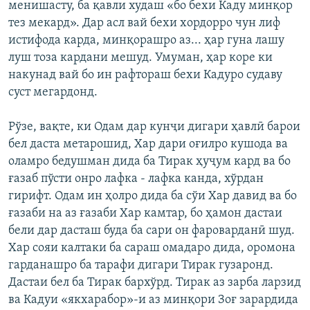
менишасту, ба қавли худаш «бо бехи Каду минқор
тез мекард». Дар асл вай бехи хордорро чун лиф
истифода карда, минқорашро аз... ҳар гуна лашу
луш тоза кардани мешуд. Умуман, ҳар коре ки
накунад вай бо ин рафтораш бехи Кадуро судаву
суст мегардонд.
Рўзе, вақте, ки Одам дар кунҷи дигари ҳавлӣ барои
бел даста метарошид, Хар дари оғилро кушода ва
оламро бедушман дида ба Тирак ҳуҷум кард ва бо
ғазаб пўсти онро лафка - лафка канда, хўрдан
гирифт. Одам ин ҳолро дида ба сўи Хар давид ва бо
ғазаби на аз ғазаби Хар камтар, бо ҳамон дастаи
бели дар дасташ буда ба сари он фароварданӣ шуд.
Хар сояи калтаки ба сараш омадаро дида, оромона
гарданашро ба тарафи дигари Тирак гузаронд.
Дастаи бел ба Тирак бархўрд. Тирак аз зарба ларзид
ва Кадуи «якхарабор»-и аз минқори Зоғ зарардида