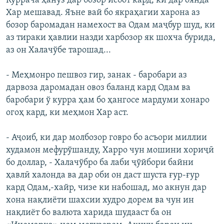
Куррача ҳанўз дар бозор исбот кард, ки дар оянда
Хар мешавад. Яъне вай бо якраҳагии харона аз
бозор баромадан намехост ва Одам маҷбур шуд, ки
аз тираки ҳавлии назди харбозор як шохча бурида,
аз он Халачўбе тарошад...
- Меҳмонро пешвоз гир, занак - баробари аз
дарвоза даромадан овоз баланд кард Одам ва
баробари ў курра ҳам бо ҳангосе мардуми хонаро
огоҳ кард, ки меҳмон Хар аст.
- Аҷоиб, ки дар молбозор говро бо асъори миллии
худамон мефурўшанду, Харро чун мошини хориҷӣ
бо доллар, - Халачўбро ба лаби ҷўйбори байни
ҳавлӣ халонда ва дар оби он даст шуста ғур-ғур
кард Одам,-хайр, чизе ки набошад, мо акнун дар
хона нақлиёти шахсии худро дорем ва чун ин
нақлиёт бо валюта харида шудааст ба он