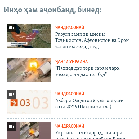
Инҳо ҳам аҷоибанд, бинед:
ЧАНДРАСОНАӢ
Равуои заминӣ миёни
Тоҷикистон, Афғонистон ва Эрон
танзимм хоҳад шуд
ҶАНГИ УКРАИНА
"Паҳпод дар тори сарам чарх
мезад… ин даҳшат буд"
ЧАНДРАСОНАӢ
Ахбори Озодӣ аз 6-уми августи
соли 2026 (Пахши зинда)
ЧАНДРАСОНАӢ
Украина талаб дорад, шикори