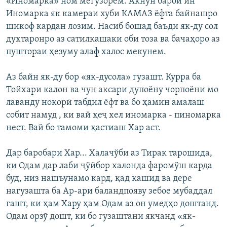
«Иномарка» ном мегузорем. Акнун барои ин
Иномарка як камераи хуби КАМАЗ ёфта байнашро
шикоф кардан лозим. Насиб бошад баъди як-ду сол
духтаронро аз сатилкашаки оби тоза ва бачаҳоро аз
пуштораи ҳезуму алаф халос мекунем.
Аз байн як-ду бор «як-дусола» гузашт. Курра ба
Тойхари калон ва чун аксари дупоёну чорпоёни мо
лаванду нокорӣ табдил ёфт ва бо ҳамин амалаш
собит намуд , ки вай ҳеҷ хел иномарка - пиномарка
нест. Вай бо тамоми ҳастиаш Хар аст.
Дар баробари Хар... Халачўби аз Тирак тарошида,
ки Одам дар лаби ҷўйбор халонда фаромўш карда
буд, низ нашъунамо кард, қад кашид ва дере
нагузашта ба Ар-ари баландпояву зебое мубаддал
гашт, ки ҳам Хару ҳам Одам аз он умедҳо доштанд.
Одам орзў дошт, ки бо гузаштани якчанд «як-