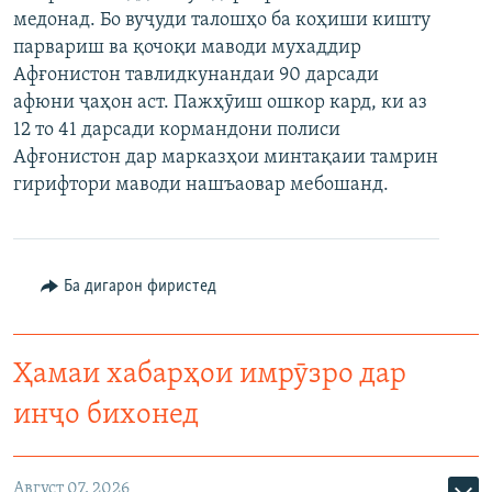
медонад. Бо вуҷуди талошҳо ба коҳиши кишту
ГУЗОРИШҲОИ РАДИОӢ
Русский
парвариш ва қочоқи маводи мухаддир
Афғонистон тавлидкунандаи 90 дарсади
ПАЙГИРӢ КУНЕД
афюни ҷаҳон аст. Пажҳӯиш ошкор кард, ки аз
12 то 41 дарсади кормандони полиси
Афғонистон дар марказҳои минтақаии тамрин
гирифтори маводи нашъаовар мебошанд.
Ҳамаи сомонаҳои RFE/RL
Ба дигарон фиристед
Ҳамаи хабарҳои имрӯзро дар
инҷо бихонед
Август 07, 2026