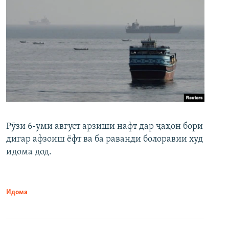
Рӯзи 6-уми август арзиши нафт дар ҷаҳон бори
дигар афзоиш ёфт ва ба раванди болоравии худ
идома дод.
Идома