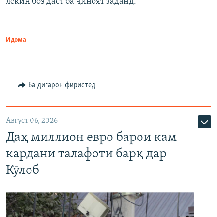
лекин боз даст ба ҷиноят заданд.
Идома
Ба дигарон фиристед
Август 06, 2026
Даҳ миллион евро барои кам
кардани талафоти барқ дар
Кӯлоб