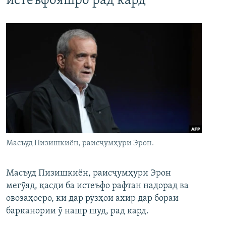
истеъфояшро рад кард
Масъуд Пизишкиён, раисҷумҳури Эрон.
Масъуд Пизишкиён, раисҷумҳури Эрон
мегӯяд, қасди ба истеъфо рафтан надорад ва
овозаҳоеро, ки дар рӯзҳои ахир дар бораи
барканории ӯ нашр шуд, рад кард.