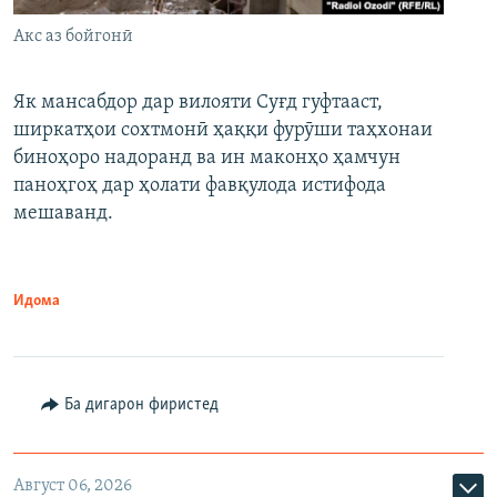
Акс аз бойгонӣ
Як мансабдор дар вилояти Суғд гуфтааст,
ширкатҳои сохтмонӣ ҳаққи фурӯши таҳхонаи
биноҳоро надоранд ва ин маконҳо ҳамчун
паноҳгоҳ дар ҳолати фавқулода истифода
мешаванд.
Идома
Ба дигарон фиристед
Август 06, 2026