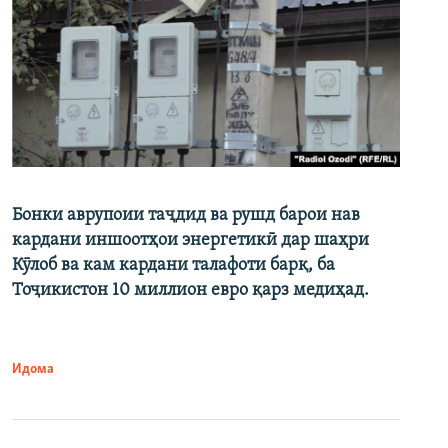
Бонки аврупоии таҷдид ва рушд барои нав
кардани иншоотҳои энергетикӣ дар шаҳри
Кӯлоб ва кам кардани талафоти барқ, ба
Тоҷикистон 10 миллион евро қарз медиҳад.
Идома