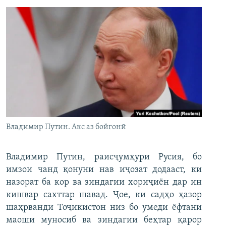
Владимир Путин. Акс аз бойгонӣ
Владимир Путин, раисҷумҳури Русия, бо
имзои чанд қонуни нав иҷозат додааст, ки
назорат ба кор ва зиндагии хориҷиён дар ин
кишвар сахттар шавад. Ҷое, ки садҳо ҳазор
шаҳрванди Тоҷикистон низ бо умеди ёфтани
маоши муносиб ва зиндагии беҳтар қарор