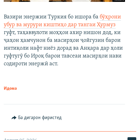
Вазири энержии Туркия бо ишора ба
бӯҳрони
убур ва мурури киштиҳо дар тангаи Ҳурмуз
гуфт, таҳаввулоти моҳҳои ахир нишон дод, ки
ҷаҳон ҳамчунон ба масирҳои ҷойгузин барои
интиқоли нафт ниёз дорад ва Анқара дар ҳоли
гуфтугӯ бо Ироқ барои тавсеаи масирҳои нави
содироти энержӣ аст.
Идома
Ба дигарон фиристед