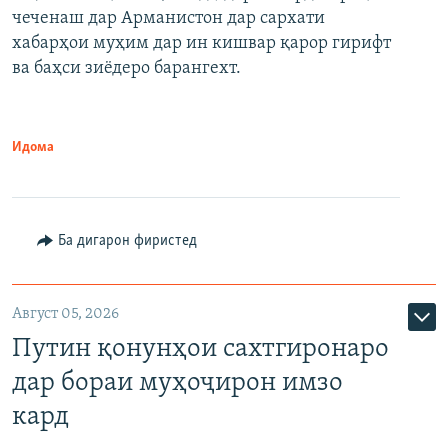
480p
Auto
240p
360p
480p
чеченаш дар Арманистон дар сархати
720p
хабарҳои муҳим дар ин кишвар қарор гирифт
720p
1080p
ва баҳси зиёдеро барангехт.
1080p
Идома
Ба дигарон фиристед
Август 05, 2026
Путин қонунҳои сахтгиронаро
дар бораи муҳоҷирон имзо
кард