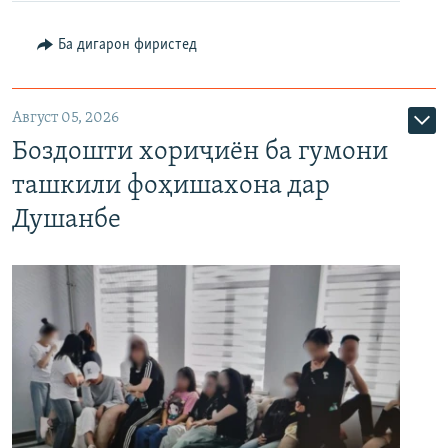
Ба дигарон фиристед
Август 05, 2026
Боздошти хориҷиён ба гумони
ташкили фоҳишахона дар
Душанбе