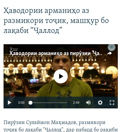
Ҳаводории арманиҳо аз
размикори тоҷик, машҳур бо
лақаби “Ҷаллод”
Ҳаводории арманиҳо аз пирӯзии "Ҷаллод"-и тоҷик
Феълан кор намекунад
Auto
0:00
2:49
240p
Пирӯзии Сулаймон Маҳмадов, размикори
360p
тоҷик бо лақаби "Ҷаллод", дар набард бо рақиби