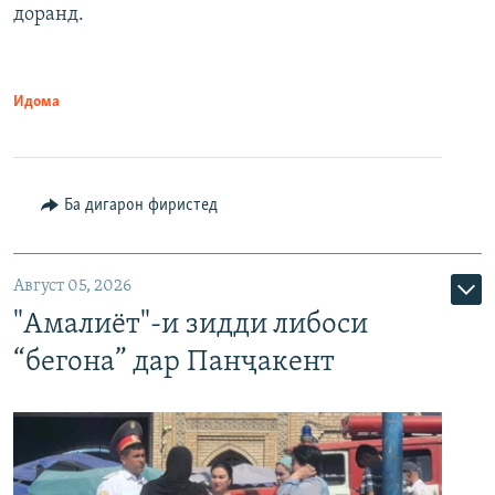
доранд.
Идома
Ба дигарон фиристед
Август 05, 2026
"Амалиёт"-и зидди либоси
“бегона” дар Панҷакент