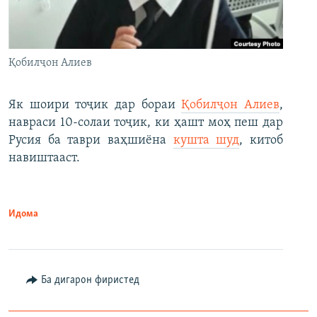
Қобилҷон Алиев
Як шоири тоҷик дар бораи
Қобилҷон Алиев
,
навраси 10-солаи тоҷик, ки ҳашт моҳ пеш дар
Русия ба таври ваҳшиёна
кушта шуд
, китоб
навиштааст.
Идома
Ба дигарон фиристед