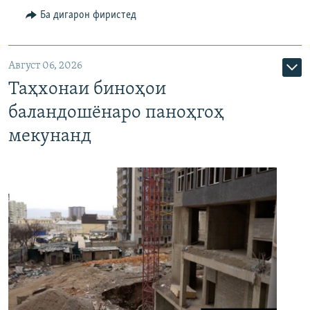
Ба дигарон фиристед
Август 06, 2026
Таҳхонаи биноҳои
баландошёнаро паноҳгоҳ
мекунанд