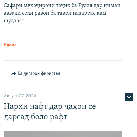
Сафари муҳоҷирони тоҷик ба Русия дар нимаи
аввали соли равон ба таври назаррас кам
шудааст.
Идома
Ба дигарон фиристед
Август 07, 2026
Нархи нафт дар ҷаҳон се
дарсад боло рафт