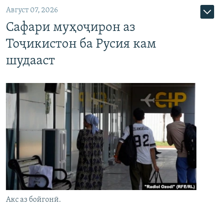
Август 07, 2026
Сафари муҳоҷирон аз
Тоҷикистон ба Русия кам
шудааст
Акс аз бойгонӣ.