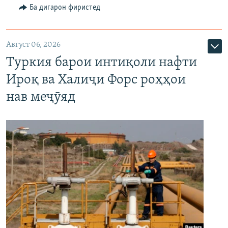
Ба дигарон фиристед
Август 06, 2026
Туркия барои интиқоли нафти
Ироқ ва Халиҷи Форс роҳҳои
нав меҷӯяд