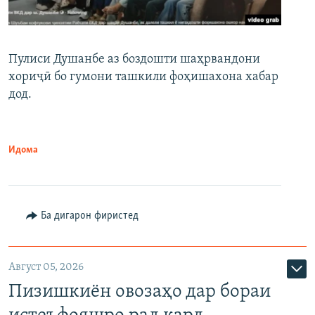
Пулиси Душанбе аз боздошти шаҳрвандони
хориҷӣ бо гумони ташкили фоҳишахона хабар
дод.
Идома
Ба дигарон фиристед
Август 05, 2026
Пизишкиён овозаҳо дар бораи