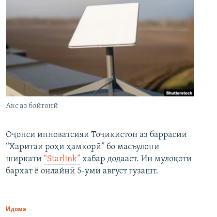
Акс аз бойгонӣ
Оҷонси инноватсияи Тоҷикистон аз баррасии
“Харитаи роҳи ҳамкорӣ” бо масъулони
ширкати
“Starlink”
хабар додааст. Ин мулоқоти
бархат ё онлайнӣ 5-уми август гузашт.
Идома