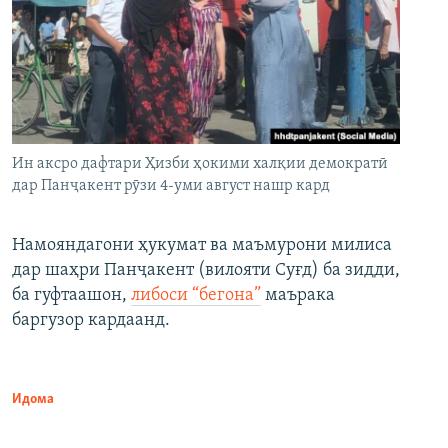
Ин аксро дафтари Ҳизби ҳокими халқии демократӣ
дар Панҷакент рӯзи 4-уми август нашр кард
Намояндагони ҳукумат ва маъмурони милиса
дар шаҳри Панҷакент (вилояти Суғд) ба зидди,
ба гуфтаашон,
либоси “бегона”
маърака
баргузор кардаанд.
Идома