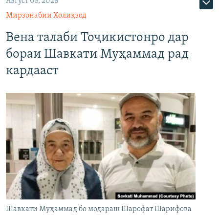
Август 05, 2026
Мирзонабии Холиқзод
Вена талаби Тоҷикистонро дар
бораи Шавкати Муҳаммад рад
кардааст
Шавкати Муҳаммад бо модараш Шарофат Шарифова