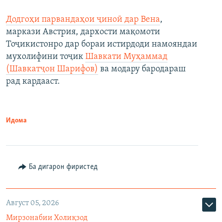
Додгоҳи парвандаҳои ҷиноӣ дар Вена
,
маркази Австрия, дархости мақомоти
Тоҷикистонро дар бораи истирдоди намояндаи
мухолифини тоҷик
Шавкати Муҳаммад
(Шавкатҷон Шарифов)
ва модару бародараш
рад кардааст.
Идома
Ба дигарон фиристед
Август 05, 2026
Мирзонабии Холиқзод