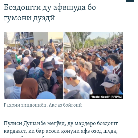
Боздошти ду афвшуда бо
гумони дуздӣ
Раҳоии зиндониён. Акс аз бойгонӣ
Пулиси Душанбе мегӯяд, ду мардеро боздошт
кардааст, ки бар асоси қонуни афв озод шуда,