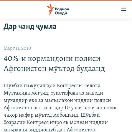
Пайвандҳои
дастрасӣ
Ҷаҳиш
Дар чанд ҷумла
ба
ГӮШАҲО
мояи
ГАПИ ОЗОД
СИЁСАТ
аслӣ
Март 11, 2010
РӮЗГОРИ МУҲОҶИР
Ҷаҳиш
ИҚТИСОД
40%-и кормандони полиси
ба
САЛОМ, ХОҲАР
ҶОМЕА
феҳристи
Афғонистон мӯътод будаанд
ТАҲҚИҚОТ
ҚАЗИЯИ "КРОКУС"
аслӣ
Ҷаҳиш
ҶАНГ ДАР УКРАИНА
ОСИЁИ МАРКАЗӢ
Шӯъбаи пажӯҳишҳои Конгресси Иёлоти
ба
Муттаҳида мегӯяд, сӯистифода аз маводи
НАЗАРИ МАРДУМ
ФАРҲАНГ
ҷустор
мухаддир яке аз масъалаҳои ҷиддии полиси
ЧАНДРАСОНАӢ
МЕҲМОНИ ОЗОДӢ
БЛОГИСТОН
Афғонистон аст ва аз ҳар 10 узви нави ин полис
чаҳор нафар мӯътод мебошанд. Шӯъбаи
РӮЙХАТҲО
ВАРЗИШ
ОЗОДӢ ОНЛАЙН
ВИДЕО
бозрасии Конгресс инро як монеаи ҷиддии
КИТОБҲОИ ОЗОДӢ
НИГОРИСТОН
маъракаи зиддиошӯб дар Афғонистон