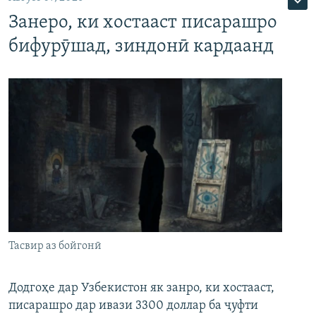
Занеро, ки хостааст писарашро
бифурӯшад, зиндонӣ кардаанд
Тасвир аз бойгонӣ
Додгоҳе дар Узбекистон як занро, ки хостааст,
писарашро дар ивази 3300 доллар ба ҷуфти