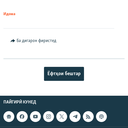
Идома
Ба дигарон фиристед
Ёфтҳои бештар
ПАЙГИРӢ КУНЕД