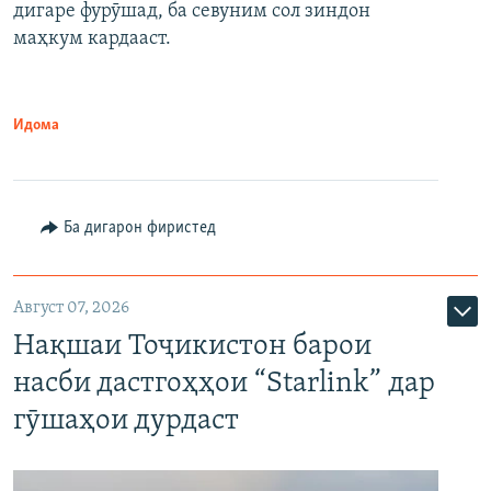
дигаре фурӯшад, ба севуним сол зиндон
маҳкум кардааст.
Идома
Ба дигарон фиристед
Август 07, 2026
Нақшаи Тоҷикистон барои
насби дастгоҳҳои “Starlink” дар
гӯшаҳои дурдаст