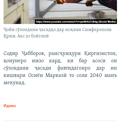
Ҷойи сӯзондани ҷасадҳо дар ноҳияи Симферополи
Қрим. Акс аз бойгонӣ
Содир Ҷабборов, раисҷумҳури Қирғизистон,
қонунеро имзо кард, ки бар асоси он
сӯзондани ҷасади фавтидагонро дар ин
кишвари Осиёи Марказӣ то соли 2040 манъ
мекунад.
Идома