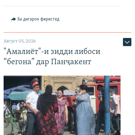
Ба дигарон фиристед
Август 05, 2026
"Амалиёт"-и зидди либоси
“бегона” дар Панҷакент