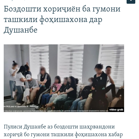
Боздошти хориҷиён ба гумони
ташкили фоҳишахона дар
Душанбе
Пулиси Душанбе аз боздошти шаҳрвандони
хориҷӣ бо гумони ташкили фоҳишахона хабар