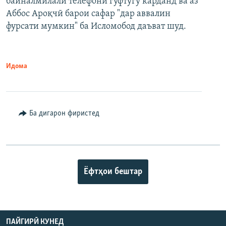
байналмилалӣ телефонӣ гуфтугӯ карданд ва аз
Аббос Ароқчӣ барои сафар "дар аввалин
фурсати мумкин" ба Исломобод даъват шуд.
Идома
Ба дигарон фиристед
Ёфтҳои бештар
ПАЙГИРӢ КУНЕД