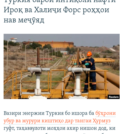
Туркия барои интиқоли нафти
Ироқ ва Халиҷи Форс роҳҳои
нав меҷӯяд
Вазири энержии Туркия бо ишора ба
бӯҳрони
убур ва мурури киштиҳо дар тангаи Ҳурмуз
гуфт, таҳаввулоти моҳҳои ахир нишон дод, ки