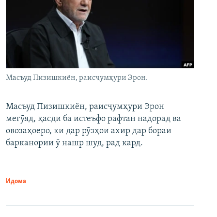
Масъуд Пизишкиён, раисҷумҳури Эрон.
Масъуд Пизишкиён, раисҷумҳури Эрон
мегӯяд, қасди ба истеъфо рафтан надорад ва
овозаҳоеро, ки дар рӯзҳои ахир дар бораи
барканории ӯ нашр шуд, рад кард.
Идома