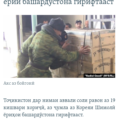
ёрии башардӯстона гирифтааст
Акс аз бойгонӣ
Тоҷикистон дар нимаи аввали соли равон аз 19
кишвари хориҷӣ, аз ҷумла аз Кореяи Шимолӣ
ёриҳои башардӯстона гирифтааст.