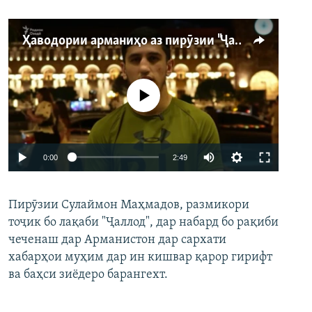
Ҳаводории арманиҳо аз пирӯзии "Ҷаллод"-и тоҷик
Феълан кор намекунад
Auto
0:00
2:49
240p
Пирӯзии Сулаймон Маҳмадов, размикори
360p
тоҷик бо лақаби "Ҷаллод", дар набард бо рақиби
480p
Auto
240p
360p
480p
чеченаш дар Арманистон дар сархати
720p
хабарҳои муҳим дар ин кишвар қарор гирифт
720p
1080p
ва баҳси зиёдеро барангехт.
1080p