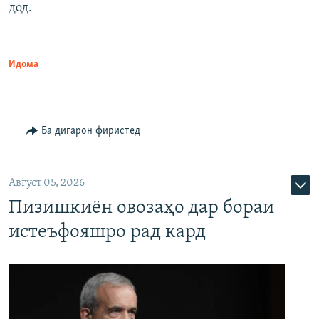
дод.
Идома
Ба дигарон фиристед
Август 05, 2026
Пизишкиён овозаҳо дар бораи
истеъфояшро рад кард