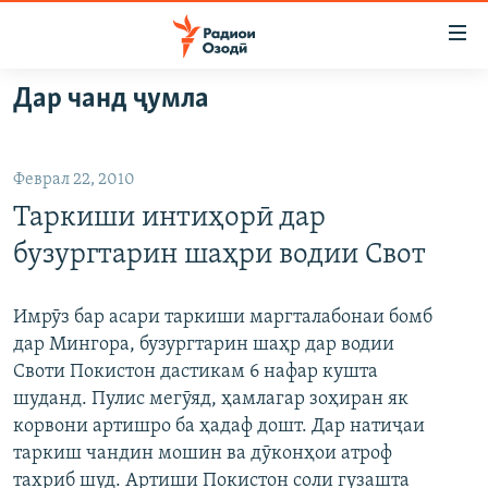
Пайвандҳои
дастрасӣ
Ҷаҳиш
Дар чанд ҷумла
ба
ГӮШАҲО
мояи
ГАПИ ОЗОД
СИЁСАТ
аслӣ
Феврал 22, 2010
РӮЗГОРИ МУҲОҶИР
Ҷаҳиш
ИҚТИСОД
Таркиши интиҳорӣ дар
ба
САЛОМ, ХОҲАР
ҶОМЕА
феҳристи
бузургтарин шаҳри водии Свот
ТАҲҚИҚОТ
ҚАЗИЯИ "КРОКУС"
аслӣ
Ҷаҳиш
ҶАНГ ДАР УКРАИНА
ОСИЁИ МАРКАЗӢ
Имрӯз бар асари таркиши маргталабонаи бомб
ба
дар Мингора, бузургтарин шаҳр дар водии
НАЗАРИ МАРДУМ
ФАРҲАНГ
ҷустор
Своти Покистон дастикам 6 нафар кушта
ЧАНДРАСОНАӢ
МЕҲМОНИ ОЗОДӢ
БЛОГИСТОН
шуданд. Пулис мегӯяд, ҳамлагар зоҳиран як
корвони артишро ба ҳадаф дошт. Дар натиҷаи
РӮЙХАТҲО
ВАРЗИШ
ОЗОДӢ ОНЛАЙН
ВИДЕО
таркиш чандин мошин ва дӯконҳои атроф
КИТОБҲОИ ОЗОДӢ
НИГОРИСТОН
тахриб шуд. Артиши Покистон соли гузашта