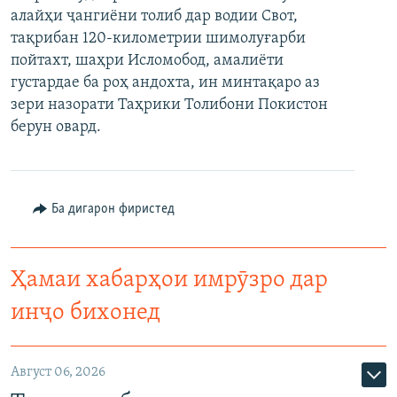
алайҳи ҷангиёни толиб дар водии Свот,
ГУЗОРИШҲОИ РАДИОӢ
Русский
тақрибан 120-километрии шимолуғарби
пойтахт, шаҳри Исломобод, амалиёти
ПАЙГИРӢ КУНЕД
густардае ба роҳ андохта, ин минтақаро аз
зери назорати Таҳрики Толибони Покистон
берун овард.
Ҳамаи сомонаҳои RFE/RL
Ба дигарон фиристед
Ҳамаи хабарҳои имрӯзро дар
инҷо бихонед
Август 06, 2026