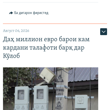
Ба дигарон фиристед
Август 06, 2026
Даҳ миллион евро барои кам
кардани талафоти барқ дар
Кӯлоб