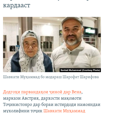
кардааст
Шавкати Муҳаммад бо модараш Шарофат Шарифова
Додгоҳи парвандаҳои ҷиноӣ дар Вена
,
маркази Австрия, дархости мақомоти
Тоҷикистонро дар бораи истирдоди намояндаи
мухолифини тоҷик
Шавкати Муҳаммад