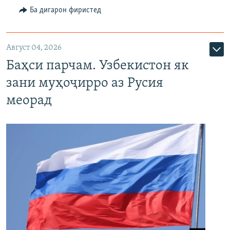
Ба дигарон фиристед
Август 04, 2026
Баҳси парчам. Узбекистон як
зани муҳоҷирро аз Русия
меорад