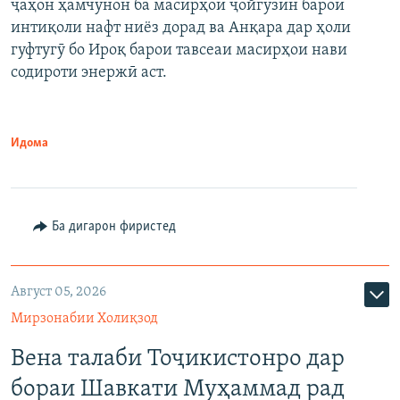
ҷаҳон ҳамчунон ба масирҳои ҷойгузин барои
интиқоли нафт ниёз дорад ва Анқара дар ҳоли
гуфтугӯ бо Ироқ барои тавсеаи масирҳои нави
содироти энержӣ аст.
Идома
Ба дигарон фиристед
Август 05, 2026
Мирзонабии Холиқзод
Вена талаби Тоҷикистонро дар
бораи Шавкати Муҳаммад рад