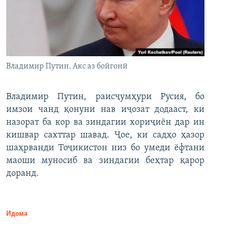
Владимир Путин. Акс аз бойгонӣ
Владимир Путин, раисҷумҳури Русия, бо
имзои чанд қонуни нав иҷозат додааст, ки
назорат ба кор ва зиндагии хориҷиён дар ин
кишвар сахттар шавад. Ҷое, ки садҳо ҳазор
шаҳрванди Тоҷикистон низ бо умеди ёфтани
маоши муносиб ва зиндагии беҳтар қарор
доранд.
Идома