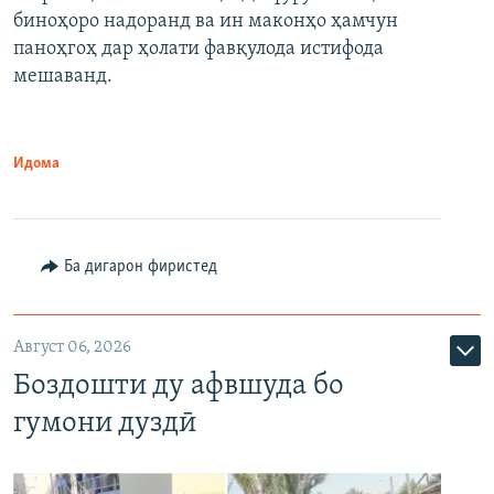
биноҳоро надоранд ва ин маконҳо ҳамчун
паноҳгоҳ дар ҳолати фавқулода истифода
мешаванд.
Идома
Ба дигарон фиристед
Август 06, 2026
Боздошти ду афвшуда бо
гумони дуздӣ