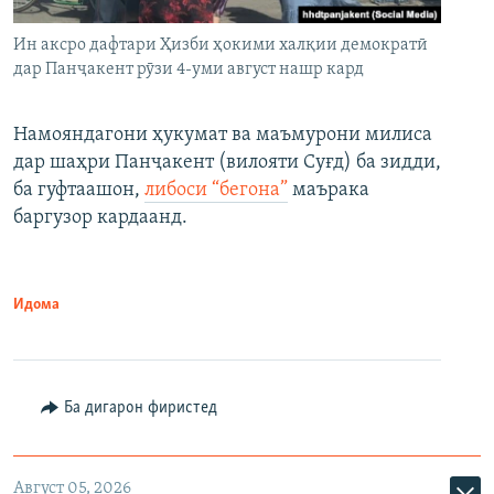
Ин аксро дафтари Ҳизби ҳокими халқии демократӣ
дар Панҷакент рӯзи 4-уми август нашр кард
Намояндагони ҳукумат ва маъмурони милиса
дар шаҳри Панҷакент (вилояти Суғд) ба зидди,
ба гуфтаашон,
либоси “бегона”
маърака
баргузор кардаанд.
Идома
Ба дигарон фиристед
Август 05, 2026