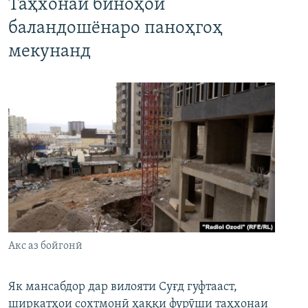
Таҳхонаи биноҳои
баландошёнаро паноҳгоҳ
мекунанд
Акс аз бойгонӣ
Як мансабдор дар вилояти Суғд гуфтааст,
ширкатҳои сохтмонӣ ҳаққи фурӯши таҳхонаи