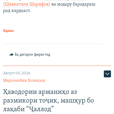
(Шавкатҷон Шарифов)
ва модару бародараш
рад кардааст.
Идома
Ба дигарон фиристед
Август 05, 2026
Мирзонабии Холиқзод
Ҳаводории арманиҳо аз
размикори тоҷик, машҳур бо
лақаби “Ҷаллод”