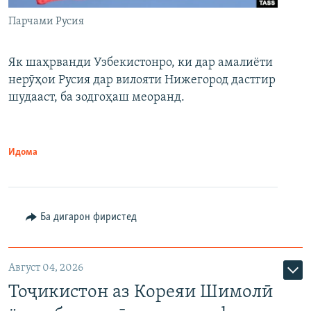
Парчами Русия
Як шаҳрванди Узбекистонро, ки дар амалиёти
нерӯҳои Русия дар вилояти Нижегород дастгир
шудааст, ба зодгоҳаш меоранд.
Идома
Ба дигарон фиристед
Август 04, 2026
Тоҷикистон аз Кореяи Шимолӣ