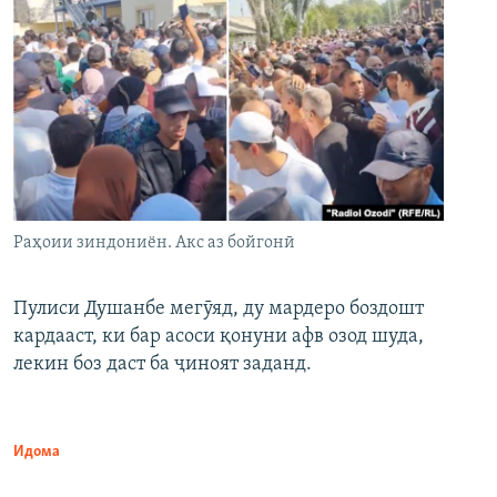
Раҳоии зиндониён. Акс аз бойгонӣ
Пулиси Душанбе мегӯяд, ду мардеро боздошт
кардааст, ки бар асоси қонуни афв озод шуда,
лекин боз даст ба ҷиноят заданд.
Идома