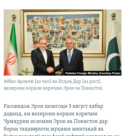
Аббос Ароқчӣ (аз чап) ва Исҳоқ Дор (аз рост),
вазирони корҳои хориҷии Эрон ва Покистон.
Расонаҳои Эрон шомгоҳи 3 август хабар
доданд, ки вазирони корҳои хориҷии
Ҷумҳурии исломии Эрон ва Покистон дар
бораи таҳаввулоти муҳими минтақаӣ ва