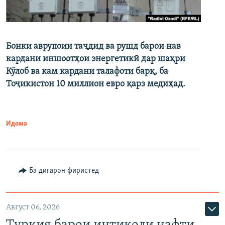
Бонки аврупоии таҷдид ва рушд барои нав
кардани иншоотҳои энергетикӣ дар шаҳри
Кӯлоб ва кам кардани талафоти барқ, ба
Тоҷикистон 10 миллион евро қарз медиҳад.
Идома
Ба дигарон фиристед
Август 06, 2026