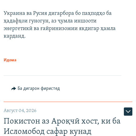
Украина ва Русия дигарбора бо паҳподҳо ба
ҳадафҳои гуногун, аз ҷумла иншооти
энергетикӣ ва ғайринизомии якдигар ҳамла
карданд.
Идома
Ба дигарон фиристед
Август 04, 2026
Покистон аз Ароқчӣ хост, ки ба
Исломобод сафар кунад