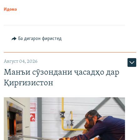
Идома
Ба дигарон фиристед
Август 04, 2026
Манъи сӯзондани ҷасадҳо дар
Қирғизистон