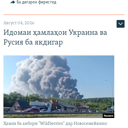
Ба дигарон фиристед
Август 04, 2026
Идомаи ҳамлаҳои Украина ва
Русия ба якдигар
Ҳамла ба анбори "Wildberries" дар Новосемейкино