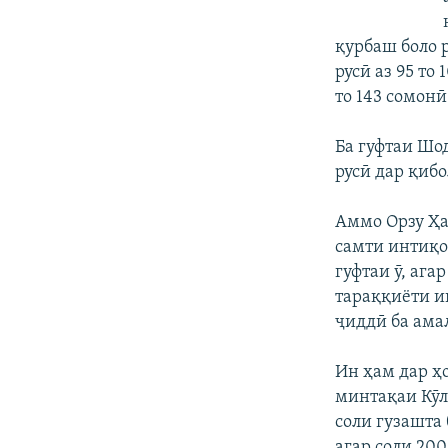
қурбаш боло р
русӣ аз 95 то
то 143 сомонӣ
Ба гуфтаи Шод
русӣ дар қибо
Аммо Орзу Ҳа
самти интиқо
гуфтаи ӯ, ага
тараққиёти иқ
ҷиддӣ ба ама
Ин ҳам дар ҳ
минтақаи Кӯл
соли гузашта
агар соли 20