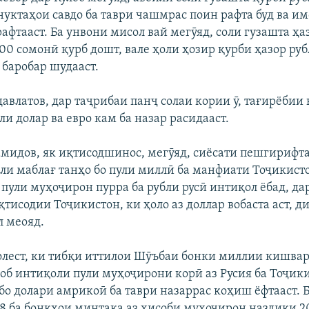
нуктаҳои савдо ба таври чашмрас поин рафта буд ва им
афтааст. Ба унвони мисол вай мегӯяд, соли гузашта ҳа
 100 сомонӣ қурб дошт, вале ҳоли ҳозир қурби ҳазор руб
 баробар шудааст.
авлатов, дар таҷрибаи панҷ солаи кории ӯ, тағирёбии
ли долар ва евро кам ба назар расидааст.
мидов, як иқтисодшинос, мегӯяд, сиёсати пешгирифта
ли маблағ танҳо бо пули миллӣ ба манфиати Тоҷикисто
р пули муҳоҷирон пурра ба рубли русӣ интиқол ёбад, да
тисодии Тоҷикистон, ки ҳоло аз доллар вобаста аст, 
л меояд.
олест, ки тибқи иттилои Шӯъбаи бонки миллии кишвар
об интиқоли пули муҳоҷирони корӣ аз Русия ба Тоҷик
 бо долари амрикоӣ ба таври назаррас коҳиш ёфтааст. 
08 ба бонкҳои минтақа аз ҳисоби муҳоҷирон наздики 