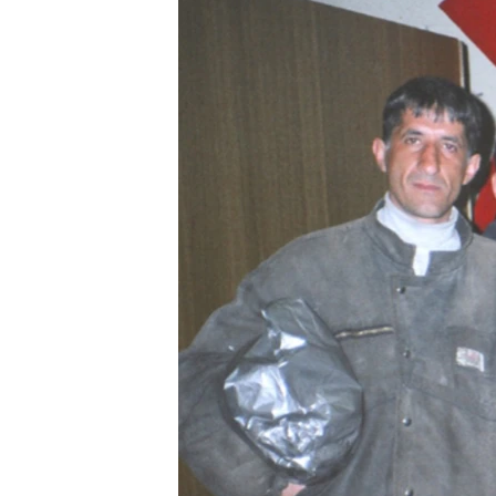
ГУЗОРИШҲОИ РАДИОӢ