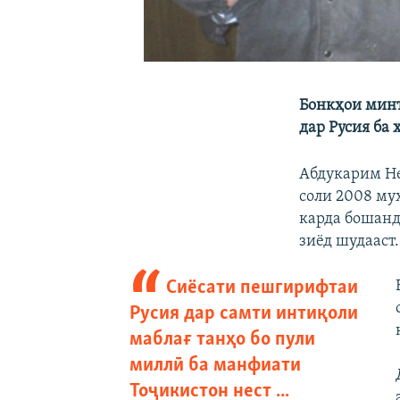
Бонкҳои минт
дар Русия ба
Абдукарим Не
соли 2008 му
карда бошанд,
зиёд шудааст.
Сиёсати пешгирифтаи
Русия дар самти интиқоли
маблағ танҳо бо пули
миллӣ ба манфиати
Тоҷикистон нест ...