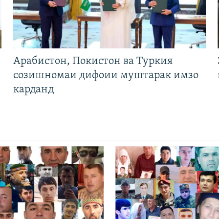
Арабистон, Покистон ва Туркия
созишномаи дифоии муштарак имзо
карданд