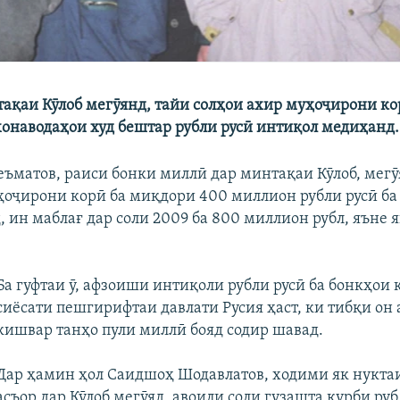
ақаи Кӯлоб мегӯянд, тайи солҳои ахир муҳоҷирони ко
 хонаводаҳои худ бештар рубли русӣ интиқол медиҳанд.
ъматов, раиси бонки миллӣ дар минтақаи Кӯлоб, мегӯя
ҳоҷирони корӣ ба миқдори 400 миллион рубли русӣ ба
 ин маблағ дар соли 2009 ба 800 миллион рубл, яъне 
Ба гуфтаи ӯ, афзоиши интиқоли рубли русӣ ба бонкҳои
сиёсати пешгирифтаи давлати Русия ҳаст, ки тибқи он 
кишвар танҳо пули миллӣ бояд содир шавад.
Дар ҳамин ҳол Саидшоҳ Шодавлатов, ходими як нукта
асъор дар Кӯлоб мегӯяд, авоили соли гузашта қурби руб