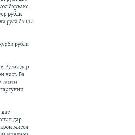
сол баръакс,
зор рубли
ли русӣ ба 140
 қурби рубли
и Русия дар
н нест. Ба
р самти
дигаргунии
 дар
истон дар
Барои мисол
200 миллион