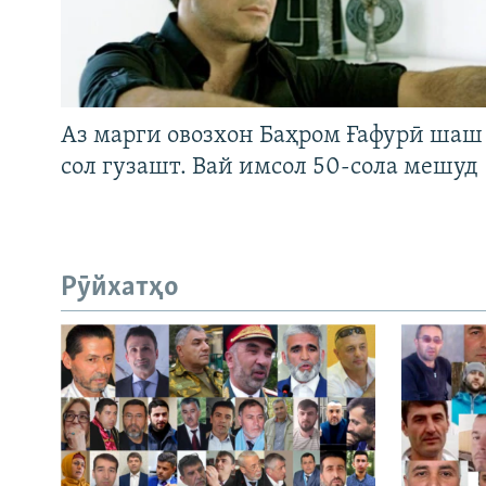
Аз марги овозхон Баҳром Ғафурӣ шаш
сол гузашт. Вай имсол 50-сола мешуд
Рӯйхатҳо