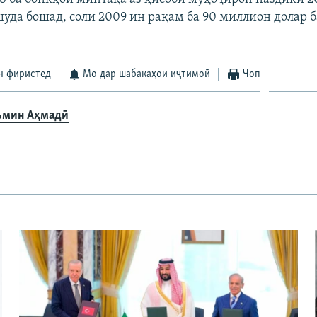
шуда бошад, соли 2009 ин рақам ба 90 миллион долар 
н фиристед
Мо дар шабакаҳои иҷтимоӣ
Чоп
мин Аҳмадӣ