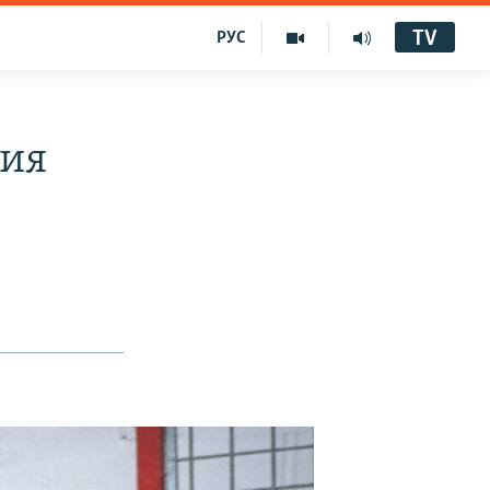
TV
РУС
сия