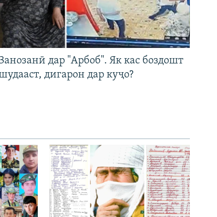
Занозанӣ дар "Арбоб". Як кас боздошт
шудааст, дигарон дар куҷо?