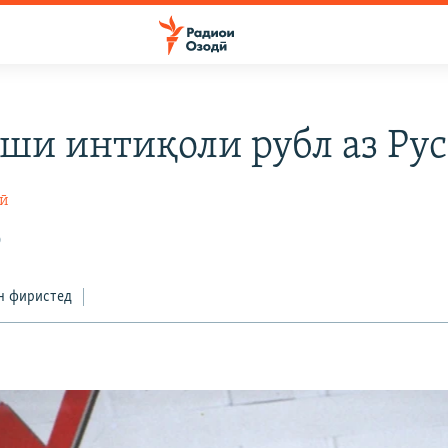
ши интиқоли рубл аз Ру
ӣ
0
н фиристед