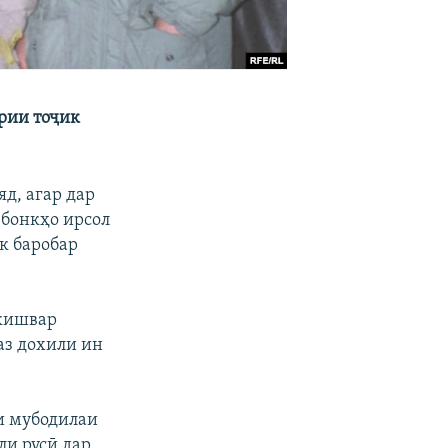
рии тоҷик
д, агар дар
 бонкҳо ирсол
як баробар
 кишвар
аз дохили ин
и мубодилаи
ли русӣ дар