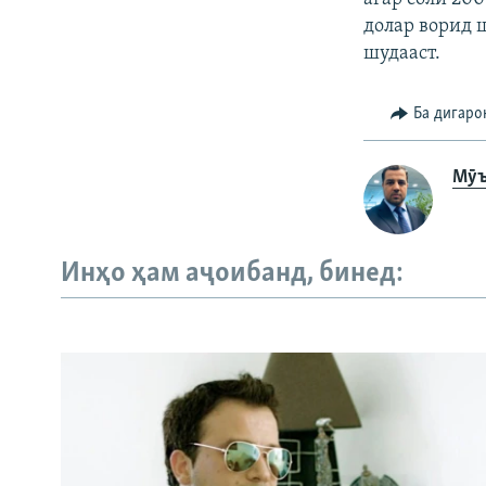
долар ворид 
шудааст.
Ба дигаро
Мӯъ
Инҳо ҳам аҷоибанд, бинед: