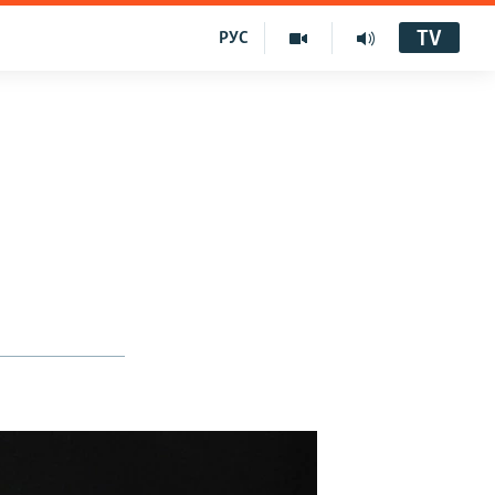
TV
РУС