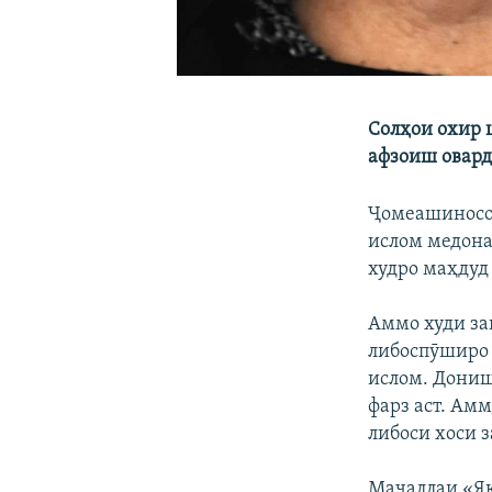
Солҳои охир 
афзоиш оварда
Ҷомеашиносон
ислом медона
худро маҳдуд
Аммо худи за
либоспӯширо 
ислом. Дониш
фарз аст. Ам
либоси хоси з
Маҷаллаи «Як