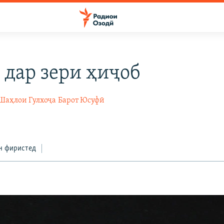
 дар зери ҳиҷоб
Шаҳлои Гулхоҷа
Барот Юсуфӣ
н фиристед