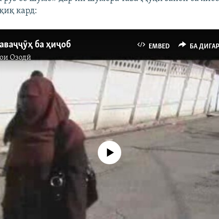
қиқ кард:
аваҷҷӯҳ ба ҳиҷоб
EMBED
БА ДИГА
ои Озодӣ
Феълан кор намекунад