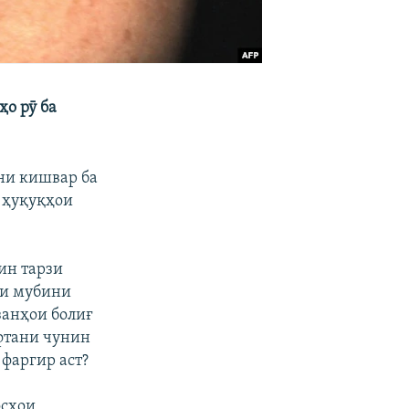
о рӯ ба
ни кишвар ба
б ҳуқуқҳои
ин тарзи
ни мубини
занҳои болиғ
уфтани чунин
 фаргир аст?
осҳои