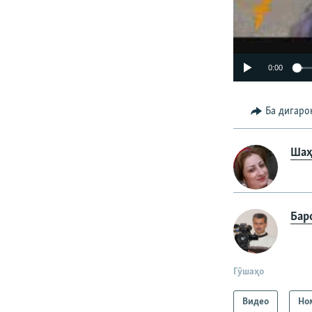
0:00
Ба дигаро
Шаҳ
Бар
Гӯшаҳо
Видео
Но