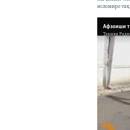
исломиро таҳ
Афзоиши т
Таҳияи
Ради