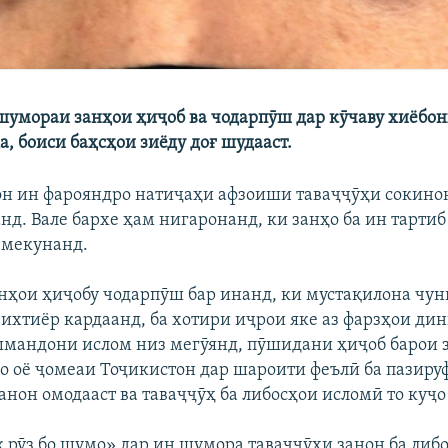
шумораи занҳои ҳиҷоб ва чодарпӯш дар кӯчаву хиёбонҳ
, боиси баҳсҳои зиёду доғ шудааст.
 ин фарояндро натиҷаҳи афзоиши таваҷҷӯҳи сокино
нд. Вале бархе ҳам нигаронанд, ки занҳо ба ин тарти
 мекунанд.
нҳои ҳиҷобу чодарпӯш бар инанд, ки мустақилона чун
ихтиёр кардаанд, ба хотири иҷрои яке аз фарзҳои ди
мандони ислом низ мегӯянд, пӯшидани ҳиҷоб барои 
мо оё ҷомеаи Тоҷикистон дар шароити феълӣ ба пазир
анон омодааст ва таваҷҷӯҳ ба либосҳои исломӣ то куҷо
 рӯз бо шумо» дар ин шумора таваҷҷӯҳи занон ба либ