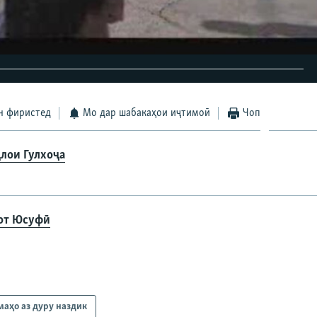
EMBED
БА ДИГАРОН 
н фиристед
Мо дар шабакаҳои иҷтимоӣ
Чоп
лои Гулхоҷа
от Юсуфӣ
маҳо аз дуру наздик