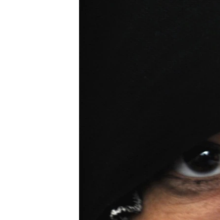
ГУЗОРИШҲОИ РАДИОӢ