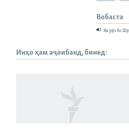
Вобаста
Як рӯз бо Ш
Инҳо ҳам аҷоибанд, бинед:
Русский
ПАЙГИРӢ КУНЕД
Ҳамаи сомонаҳои RFE/RL