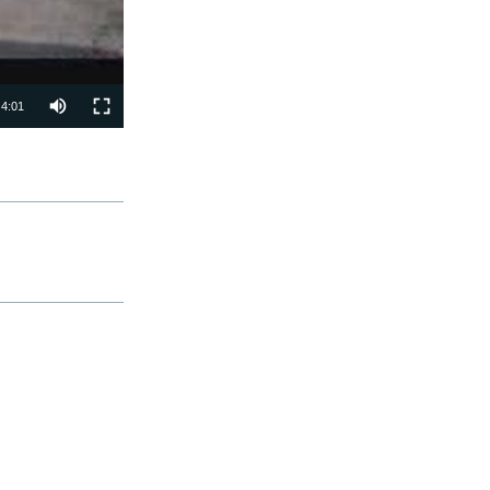
4:01
ФИРИСТЕД
px
бар