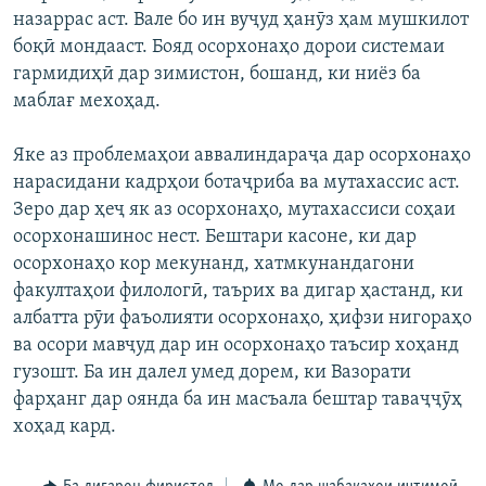
назаррас аст. Вале бо ин вуҷуд ҳанӯз ҳам мушкилот
боқӣ мондааст. Бояд осорхонаҳо дорои системаи
гармидиҳӣ дар зимистон, бошанд, ки ниёз ба
маблағ мехоҳад.
Яке аз проблемаҳои аввалиндараҷа дар осорхонаҳо
нарасидани кадрҳои ботаҷриба ва мутахассис аст.
Зеро дар ҳеҷ як аз осорхонаҳо, мутахассиси соҳаи
осорхонашинос нест. Бештари касоне, ки дар
осорхонаҳо кор мекунанд, хатмкунандагони
факултаҳои филологӣ, таърих ва дигар ҳастанд, ки
албатта рӯи фаъолияти осорхонаҳо, ҳифзи нигораҳо
ва осори мавҷуд дар ин осорхонаҳо таъсир хоҳанд
гузошт. Ба ин далел умед дорем, ки Вазорати
фарҳанг дар оянда ба ин масъала бештар таваҷҷӯҳ
хоҳад кард.