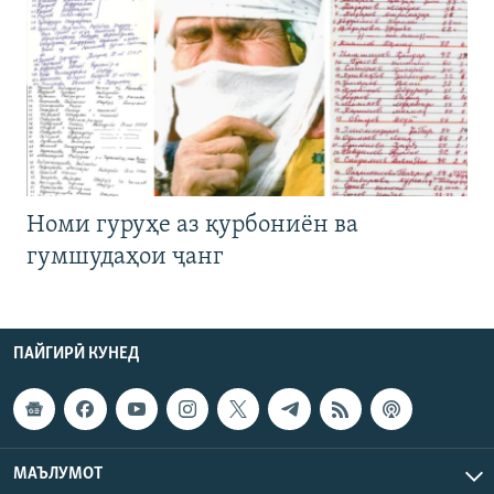
Номи гуруҳе аз қурбониён ва
гумшудаҳои ҷанг
ПАЙГИРӢ КУНЕД
МАЪЛУМОТ