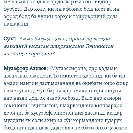
мешавад ба сад ҳазор доллар ё аз он зиёдтар
фурӯхт.. Дар ҳоле, ки ин афсонае беш нест ва ин
афрод бояд ба чунин корҳои ғайриқонунӣ дода
нашаванд.
Суол:
-Аммо бигӯед, қочоқгарони сарватҳои
фарҳангӣ умдатан шаҳрвандони Тоҷикистон
ҳастанд ё хориҷиён?
Музаффар Азизов:
-Мутаассифона, дар қадами
аввал шаҳрвандони Тоҷикистон ҳастанд, ки ба ин
амали нангин даст мезананд ва оқибати онро фикр
намекунанд. Чун барои ҳар амали ғайриқонунӣ
дар назди додгоҳ ҷавоб мебояд. Вале дар канори
сокинони Тоҷикистон, шаҳрвандони кишварҳои
хориҷӣ, ба хусус Афғонистон низ ҳастанд, ки дар
муддати як соли ахир аз сӯи кормандони гумрук
боздошт шуданд ва додгоҳҳо нисбати онҳо ҷазоҳои