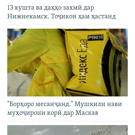
13 кушта ва даҳҳо захмӣ дар
Нижнекамск. Тоҷикон ҳам ҳастанд
"Борҳоро месанҷанд." Мушкили нави
муҳоҷирони корӣ дар Маскав