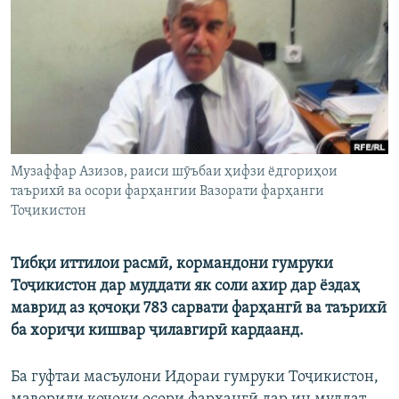
ГУЗОРИШҲОИ РАДИОӢ
Русский
ПАЙГИРӢ КУНЕД
Музаффар Азизов, раиси шӯъбаи ҳифзи ёдгориҳои
таърихӣ ва осори фарҳангии Вазорати фарҳанги
Ҳамаи сомонаҳои RFE/RL
Тоҷикистон
Тибқи иттилои расмӣ, кормандони гумруки
Тоҷикистон дар муддати як соли ахир дар ёздаҳ
маврид аз қочоқи 783 сарвати фарҳангӣ ва таърихӣ
ба хориҷи кишвар ҷилавгирӣ кардаанд.
Ба гуфтаи масъулони Идораи гумруки Тоҷикистон,