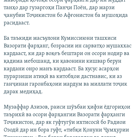
мавориди қочоқи осори фарҳангӣ дар ин муддат
танҳо дар гузаргоҳи Панҷи Поён, дар марзи
ҷанубии Тоҷикистон бо Афғонистон ба мушоҳида
расидааст.
Ба таъкиди масъулони Кумиссиюни ташхиси
Вазорати фарҳанг, бозрасии ин сарватҳо мушаххас
кардааст, ки дар воқеъ бештари он осори нодир ва
қадима мебошанд, ки қавонини кишвар берун
кардани онро манъ кардааст. Ба хусус асарҳои
пурарзиши атиқӣ ва китобҳои дастнавис, ки аз
ганҷинаи гаронбаҳоии мардум ва миллати тоҷик
дарак медиҳад.
Музаффар Азизов, раиси шӯъбаи ҳифзи ёдгориҳои
таърихӣ ва осори фарҳангии Вазорати фарҳанги
Тоҷикистон, дар як гуфтугӯи ихтисосӣ бо Радиои
Озодӣ дар ин бора гуфт, «тибқи Қонуни Ҷумҳурии