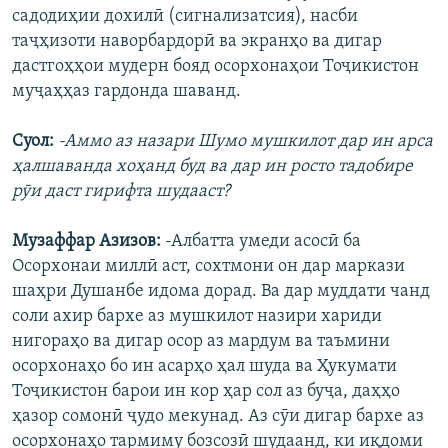
садодиҳии дохилӣ (сигнализатсия), насби
таҷҳизоти наворбардорӣ ва экранҳо ва дигар
дастгоҳҳои мудерн бояд осорхонаҳои Тоҷикистон
муҷаҳҳаз гардонда шаванд.
Суол:
-Аммо аз назари Шумо мушкилот дар ин арса
ҳалшаванда хоҳанд буд ва дар ин росто тадобире
рӯи даст гирифта шудааст?
Музаффар Азизов:
-Албатта умеди асосӣ ба
Осорхонаи миллӣ аст, сохтмони он дар маркази
шаҳри Душанбе идома дорад. Ва дар муддати чанд
соли ахир бархе аз мушкилот назири хариди
нигораҳо ва дигар осор аз мардум ва таъмини
осорхонаҳо бо ин асарҳо ҳал шуда ва Ҳукумати
Тоҷикистон барои ин кор ҳар сол аз буҷа, даҳҳо
ҳазор сомонӣ ҷудо мекунад. Аз сӯи дигар бархе аз
осорхонаҳо тармиму бозсозӣ шудаанд, ки иқдоми