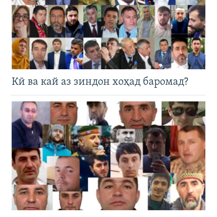
Кӣ ва кай аз зиндон хоҳад баромад?