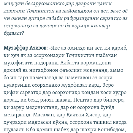
маҳсули бесарусомониҳо дар даврони ҷанги
дохилии Тоҷикистон ва пайомадҳои он аст, вале оё
чи омили дигаре сабаби рабудашудани сарватҳо аз
осорхонаҳо ва қочоқи он ба хориҷи кишвар
будааст?
Музаффар Азизов:
-Яке аз омилҳо ин аст, ки қариб,
ки ҳеҷ як аз осорхонаҳои Тоҷикистон шабакаи
муҳофизатӣ надоранд. Албатта кормандони
дохилӣ ва нигаҳбонон фаъолият мекунанд, аммо
бо ин тарз намешавад ва наметавон аз осори
пуаарзиши осорхонаҳо муҳофизат кард. Зеро
ҳифзи сарватҳо дар осорхонаҳо қоидаи хоси худро
дорад, ки бояд риоят шавад. Пештар ҳар биноеро,
ки зарур медонистанд, дар он осорхона бунёд
мекарданд. Масалан, дар Қалъаи Ҳисор, дар
ҳуҷраҳои мадрасаи кӯҳна, осорхона ташкил карда
шудааст. Ё ба ҳамин шабеҳ дар шаҳри Конибодом,