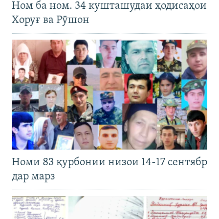
Ном ба ном. 34 кушташудаи ҳодисаҳои
Хоруғ ва Рӯшон
Номи 83 қурбонии низои 14-17 сентябр
дар марз