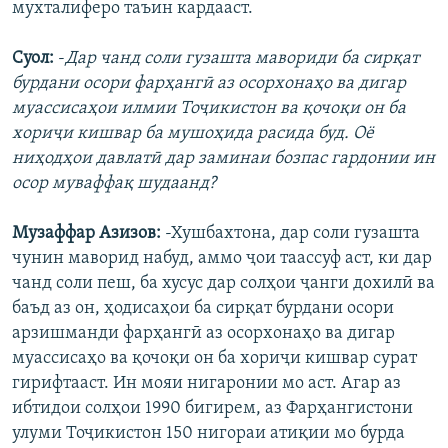
мухталиферо таъин кардааст.
Суол:
-
Дар чанд соли гузашта мавориди ба сирқат
бурдани осори фарҳангӣ аз осорхонаҳо ва дигар
муассисаҳои илмии Тоҷикистон ва қочоқи он ба
хориҷи кишвар ба мушоҳида расида буд. Оё
ниҳодҳои давлатӣ дар заминаи бозпас гардонии ин
осор муваффақ шудаанд?
Музаффар Азизов:
-Хушбахтона, дар соли гузашта
чунин маворид набуд, аммо ҷои таассуф аст, ки дар
чанд соли пеш, ба хусус дар солҳои ҷанги дохилӣ ва
баъд аз он, ҳодисаҳои ба сирқат бурдани осори
арзишманди фарҳангӣ аз осорхонаҳо ва дигар
муассисаҳо ва қочоқи он ба хориҷи кишвар сурат
гирифтааст. Ин мояи нигаронии мо аст. Агар аз
ибтидои солҳои 1990 бигирем, аз Фарҳангистони
улуми Тоҷикистон 150 нигораи атиқии мо бурда