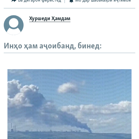
Ба дигарон фиристед
Мо дар шабакаҳои иҷтимоӣ
Хуршеди Ҳамдам
Инҳо ҳам аҷоибанд, бинед: