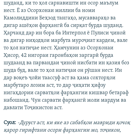
шуданд, ки то ҳол сарнавишти ин осор маълум
нест. Ё аз Осорхонаи миллии ба номи
Камолиддини Беҳзод тангаҳо, мусаввараҳо ва
дигар ашёҳои фарҳангӣ ба сирқат бурда шуданд.
Ҳарчанд дар ин бора ба Интерпол ё Пулиси ҷиноӣ
ва дигар ниҳодҳои марбута муроҷиат кардем, вале
то ҳол натиҷае нест. Ҳамчунин аз Осорхонаи
Ҳисор, 42 нигораи гаронбаҳои заргарӣ бурда
шудаанд ва парвандаи ҷиноӣ нисбати ин қазия боз
шуда буд, вале то ҳол натиҷаи он рӯшан нест. Ин
дар воқеъ ҷойи таассуф аст ва ҳама сохторҳои
марбутаро лозим аст, то дар ҷиҳати ҳифзу
нигаҳдории сарватҳои фарҳангии кишвар бетараф
набошанд. Чун сарвати фарҳангӣ моли мардум ва
давлати Тоҷикистон аст.
Суол:
-Дуруст аст, ки яке аз сабабҳои мавриди қочоқ
қарор гирифтани осори фарҳангии мо, тоҷикон,