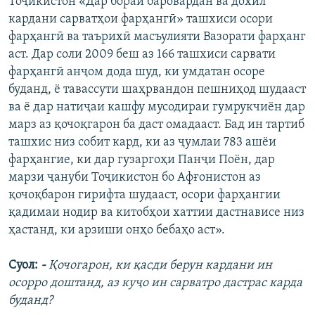
Тоҷикистон «Дар бораи баровардан ва дохил
кардани сарватҳои фарҳангӣ» ташхиси осори
фарҳангӣ ва таърихӣ масъулияти Вазорати фарҳанг
аст. Дар соли 2009 беш аз 166 ташхиси сарвати
фарҳангӣ анҷом дода шуд, ки умдатан осоре
буданд, ё тавассути шаҳрвандон пешниҳод шудааст
ва ё дар натиҷаи кашфу мусодираи гумрукчиён дар
марз аз қочоқгарон ба даст омадааст. Бад ин тартиб
ташхис низ собит кард, ки аз ҷумлаи 783 ашёи
фарҳангие, ки дар гузаргоҳи Панҷи Поён, дар
марзи ҷануби Тоҷикистон бо Афғонистон аз
қочоқбарон гирифта шудааст, осори фарҳангии
қадимаи нодир ва китобҳои хаттии дастнависе низ
ҳастанд, ки арзиши онҳо бебаҳо аст».
Суол:
-
Қочогарон, ки қасди берун кардани ин
осорро доштанд, аз куҷо ин сарватро дастрас карда
буданд?