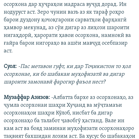
осорхона дар ҳуҷраҳои мадраса вуҷуд дорад. Ин
нодуруст аст. Зеро чунин вазъ аз як тараф роҳро
барои дуздону қочоқгарони сарватҳои фарҳангӣ
ҳамвор мекунад, аз сӯи дигар аз лиҳози шароити
нигаҳдорӣ, ҳарорати ҳавои осорхона, намнокӣ ва
ғайра барои нигораҳо ва ашёи мавҷуд осебпазир
аст.
Суол:
-Пас метавон гуфт, ки дар Тоҷикистон то ҳол
осорхонае, ки бо шабакаи муҳофизатӣ ва дигар
шароити замонавӣ фарогир фаъол нест?
Музаффар Азизов:
-Албатта бархе аз осорхонаҳо, аз
ҷумла осорхонаи шаҳри Хуҷанд ва мӯҷтамаъи
осорхонаҳои шаҳри Кӯлоб, нисбат ба дигар
осорхонаҳо ба талабот ҷавобгӯ ҳастанд. Вале ин
кам аст ва бояд заминаи муҳофизати осорхонаҳоро
тақвият бахшидан лозим аст. Ба хусус бо шабакаҳои