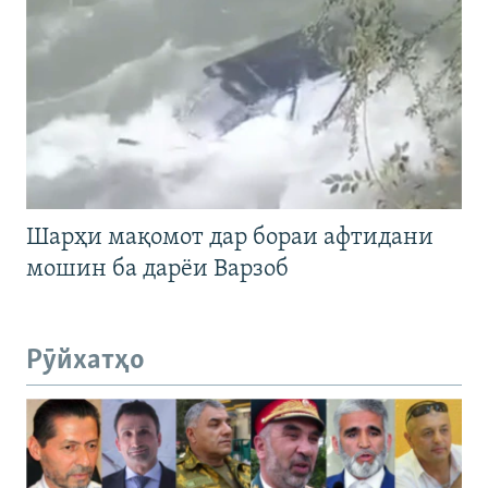
Шарҳи мақомот дар бораи афтидани
мошин ба дарёи Варзоб
Рӯйхатҳо