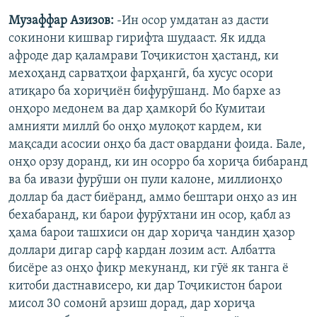
Музаффар Азизов:
-Ин осор умдатан аз дасти
сокинони кишвар гирифта шудааст. Як идда
афроде дар қаламрави Тоҷикистон ҳастанд, ки
мехоҳанд сарватҳои фарҳангӣ, ба хусус осори
атиқаро ба хориҷиён бифурӯшанд. Мо бархе аз
онҳоро медонем ва дар ҳамкорӣ бо Кумитаи
амнияти миллӣ бо онҳо мулоқот кардем, ки
мақсади асосии онҳо ба даст овардани фоида. Бале,
онҳо орзу доранд, ки ин осорро ба хориҷа бибаранд
ва ба ивази фурӯши он пули калоне, миллионҳо
доллар ба даст биёранд, аммо бештари онҳо аз ин
бехабаранд, ки барои фурӯхтани ин осор, қабл аз
ҳама барои ташхиси он дар хориҷа чандин ҳазор
доллари дигар сарф кардан лозим аст. Албатта
бисёре аз онҳо фикр мекунанд, ки гӯё як танга ё
китоби дастнависеро, ки дар Тоҷикистон барои
мисол 30 сомонӣ арзиш дорад, дар хориҷа