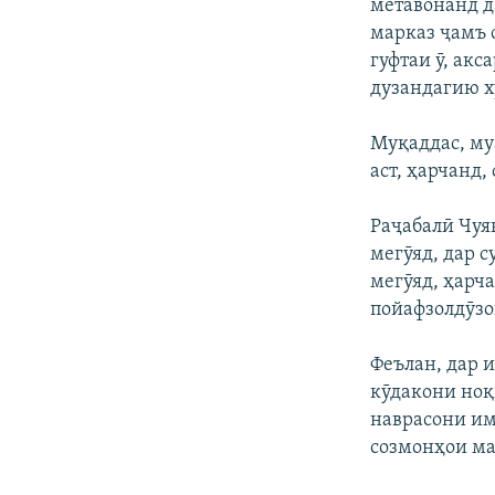
метавонанд да
марказ ҷамъ 
гуфтаи ӯ, ак
дузандагию х
Муқаддас, му
аст, ҳарчанд
Раҷабалӣ Чуя
мегӯяд, дар 
мегӯяд, ҳарч
пойафзолдӯзон
Феълан, дар 
кӯдакони ноқ
наврасони им
созмонҳои ма