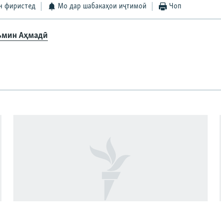
н фиристед
Мо дар шабакаҳои иҷтимоӣ
Чоп
мин Аҳмадӣ