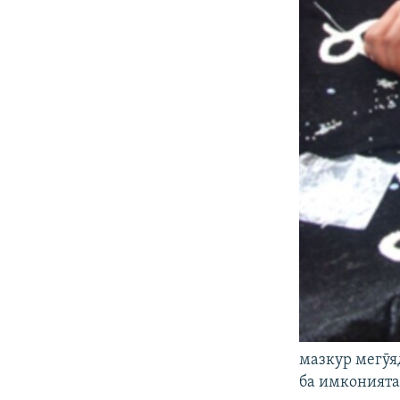
мазкур мегӯя
ба имконията