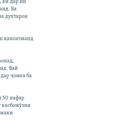
, ки дар ин
анд. Ба
ва духтарон
аш қаноатманд
зонад,
нд. Вай
 дар ҷомеа ба
н 50 нафар
у касбомӯзии
ӯмаки