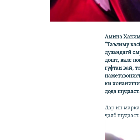
Амина Ҳакимо
“Таълиму кас
дузандагӣ омӯ
дошт, вале п
гуфтаи вай, т
наметавонист
ки хонанишин
дода шудааст.
Дар ин марка
ҷалб шудааст