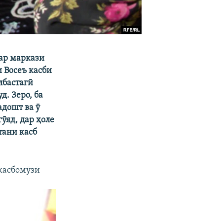
дар маркази
 Восеъ касби
лбастагӣ
. Зеро, ба
адошт ва ӯ
ӯяд, дар ҳоле
тани касб
 касбомӯзӣ