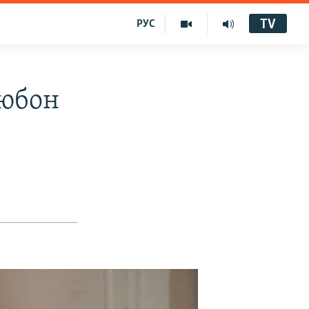
TV
РУС
ъюбон