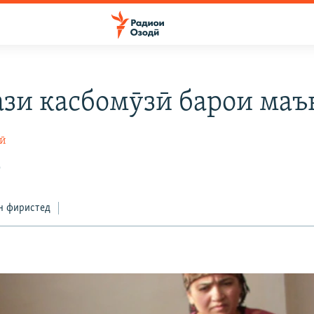
зи касбомӯзӣ барои ма
ӣ
9
н фиристед