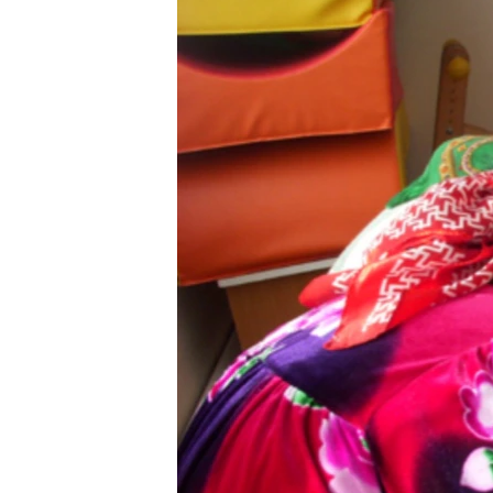
ГУЗОРИШҲОИ РАДИОӢ