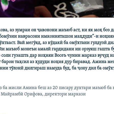
ва, аз зумраи он ҷавонони маъюб аст, ки як моҳ боз 
бомӯзии наврасони имконияташон маҳдуди”-и ноҳияи
хтааст. Вай мегӯяд, аз кӯдакӣ ба омӯхтани гулдузӣ ди
ойи маъюб монеъи амалӣ гардидани ин орзуяш гашта буд
о соли гузашта дар ноҳияи Восеъ чунин марказ вуҷуд н
 барои таҳсил аз ҳудуди ноҳия дур биравад. Амина мег
ии тӯлонӣ дилгираш намуда буд, ба ҷону дил ба омӯх
з ба мисли Амина беш аз 20 писару духтари маъюб ба
. Майрамбӣ Орифова, директори маркази