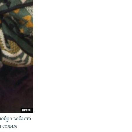
юбро вобаста
и солим