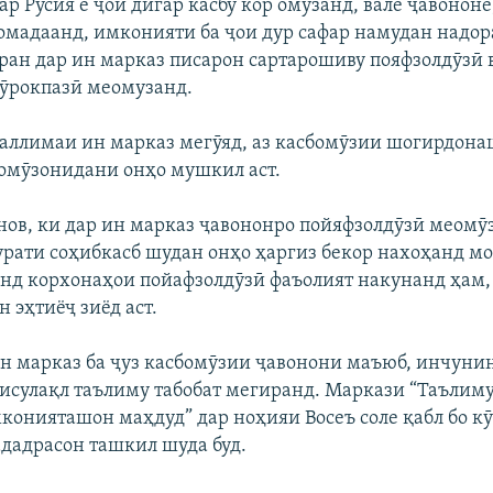
р Русия ё ҷои дигар касбу кор омӯзанд, вале ҷавононе
омадаанд, имконияти ба ҷои дур сафар намудан надор
саран дар ин марказ писарон сартарошиву пояфзолдӯзӣ 
ӯрокпазӣ меомузанд.
аллимаи ин марказ мегӯяд, аз касбомӯзии шогирдон
, омӯзонидани онҳо мушкил аст.
нов, ки дар ин марказ ҷавононро пойяфзолдӯзӣ меомӯ
сурати соҳибкасб шудан онҳо ҳаргиз бекор нахоҳанд мо
анд корхонаҳои пойафзолдӯзӣ фаъолият накунанд ҳам,
 эҳтиёҷ зиёд аст.
ин марказ ба ҷуз касбомӯзии ҷавонони маъюб, инчуни
исулақл таълиму табобат мегиранд. Маркази “Таълим
конияташон маҳдуд” дар ноҳияи Восеъ соле қабл бо к
дадрасон ташкил шуда буд.