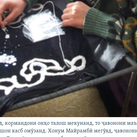
д, кормандони онҳо талош мекунанд, то ҷавонони маъ
шон касб омӯзанд. Хонум Майрамбӣ мегӯяд, ҷавонон