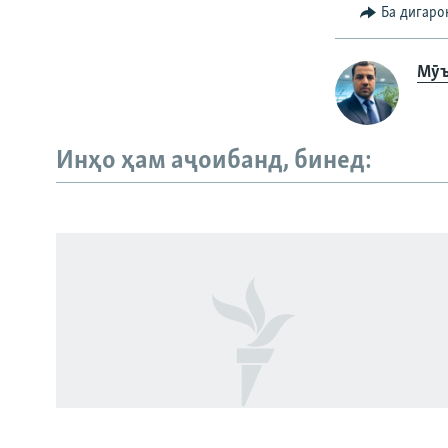
Ба дигаро
Мӯъ
Инҳо ҳам аҷоибанд, бинед:
Русский
ПАЙГИРӢ КУНЕД
Ҳамаи сомонаҳои RFE/RL