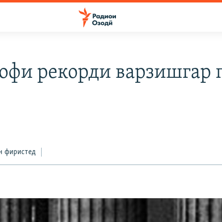
офи рекорди варзишгар п
н фиристед