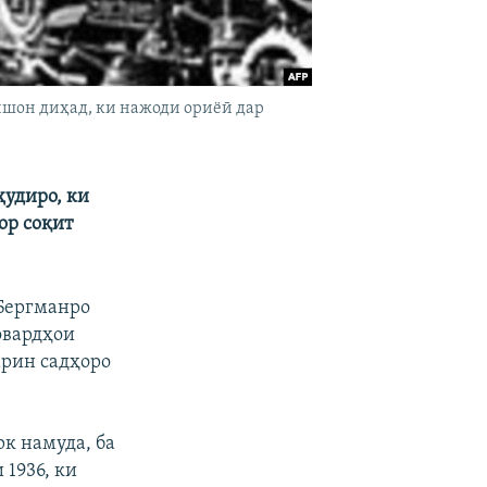
нишон диҳад, ки нажоди ориёӣ дар
ҳудиро, ки
ор соқит
 Бергманро
овардҳои
арин садҳоро
рк намуда, ба
 1936, ки