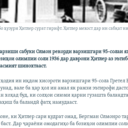
о ҳузури Ҳитлер сурат гирифт. Ҳитлер мехост дар ин сабқат 
арзиши сабуки Олмон рекорди варзишгари 95-солаи я
озиҳои олимпии соли 1936 дар даврони Ҳитлер аз эътиб
расмият шинохтааст.
иҳодия ин иқдом хисороти варзишгари 95-сола Гретел
унад, вале ба ҳар ҳол ин амал як рамзи эътирофи даст
н хоҳад буд, ки солҳои сиюми қарни гузашта баландт
ҷаҳиш ба баландӣ фатҳ намудааст.
оне, ки Ҳитлер сари қудрат омад, Бергман Олмонро та
баст. Дар ҷараёни омодагиҳо ба бозиҳои олимпии соли