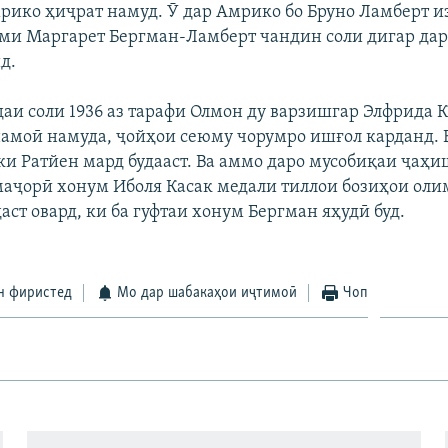
рико ҳиҷрат намуд. Ӯ дар Амрико бо Бруно Ламберт и
оми Маргарет Бергман-Ламберт чандин соли дигар да
д.
аи соли 1936 аз тарафи Олмон ду варзишгар Элфрида К
амоӣ намуда, ҷойҳои сеюму чорумро ишғол карданд. 
ки Ратйен мард будааст. Ва аммо даро мусобиқаи ҷаҳи
аҷорӣ хонум Иболя Касак медали тиллои бозиҳои ол
аст овард, ки ба гуфтаи хонум Бергман яҳудӣ буд.
н фиристед
Мо дар шабакаҳои иҷтимоӣ
Чоп