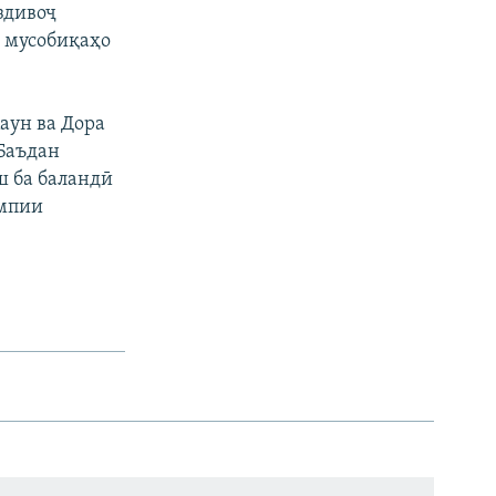
здивоҷ
р мусобиқаҳо
аун ва Дора
Баъдан
ш ба баландӣ
импии