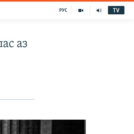
TV
РУС
ас аз