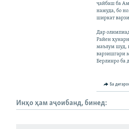
ҷайбаш ба Ам
намуда, бо н
ширкат варзи
Дар олимпиад
Райен ҳунарн
маълум шуд, 
варзишгари м
Берлинро ба д
Ба дигаро
Инҳо ҳам аҷоибанд, бинед:
Русский
ПАЙГИРӢ КУНЕД