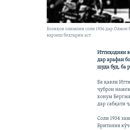
Бозиҳои олимпии соли 1936 дар Олмон б
варзиш беҳтарин аст
Иттиҳодияи в
дар арафаи б
шуда буд, ба 
Ба қавли Итт
ҷуброн намек
хонум Бергма
дар сабқати 
Соли 1934 зам
Британия кӯч 