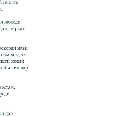
 фашистӣ
д.
ки нажоди
ъдаи ширкат
рекорди нави
р намояндагӣ
иштӣ озими
ахаби кишвар
хостам,
фроди
оӣ дар