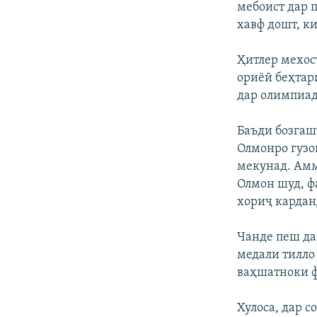
мебоист дар 
хавф дошт, к
Ҳитлер мехос
ориёӣ беҳтар
дар олимпиад
Баъди бозгаш
Олмонро гузо
мекунад. Амм
Олмон шуд, ф
хориҷ кардан
Чанде пеш да
медали тилло 
ваҳшатноки ф
Хулоса, дар 