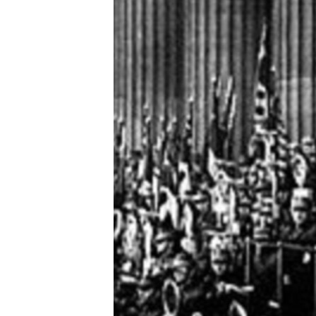
ГУЗОРИШҲОИ РАДИОӢ