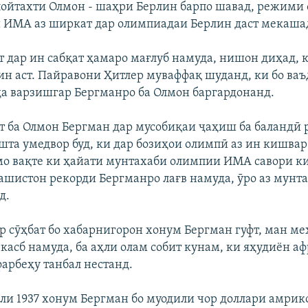
пойтахти Олмон - шаҳри Берлин барпо шавад, режими
и ИМА аз ширкат дар олимпиадаи Берлин даст мекаша
т дар ин сабқат ҳамаро мағлуб намуда, нишон диҳад, 
ин аст. Пайравони Ҳитлер муваффақ шуданд, ки бо ва
а варзишгар Бергманро ба Олмон баргардонанд.
т ба Олмон Бергман дар мусобиқаи ҷаҳиш ба баландӣ 
шта умедвор буд, ки дар бозиҳои олимпӣ аз ин кишва
о вақте ки ҳайати мунтахаби олимпии ИМА савори к
ашистон рекорди Бергманро лағв намуда, ӯро аз мунт
д.
р сӯҳбат бо хабарнигорон хонум Бергман гуфт, ман ме
касб намуда, ба аҳли олам собит кунам, ки яҳудиён а
арбеҳу танбал нестанд.
соли 1937 хонум Бергман бо муодили чор доллари амрик