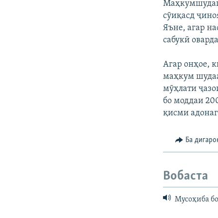
Маҳкумшудаго
сӯиқасд ҷино
Яъне, агар на
сабукӣ овард
Агар онҳое, 
маҳкум шудаа
мӯҳлати ҷазо
бо моддаи 20
қисми адонаг
Ба дигаро
Вобаста
Мусоҳиба б