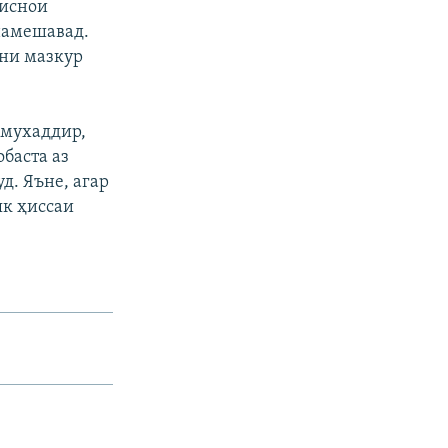
тиснои
 намешавад.
уни мазкур
 мухаддир,
баста аз
д. Яъне, агар
як ҳиссаи