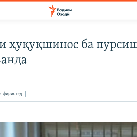
и ҳуқуқшинос ба пурси
анда
н фиристед