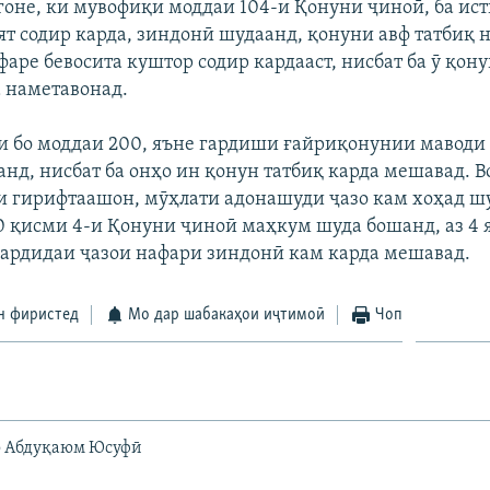
не, ки мувофиқи моддаи 104-и Қонуни ҷиноӣ, ба ис
ят содир карда, зиндонӣ шудаанд, қонуни авф татбиқ
фаре бевосита куштор содир кардааст, нисбат ба ӯ қон
а наметавонад.
ки бо моддаи 200, яъне гардиши ғайриқонунии маводи
нд, нисбат ба онҳо ин қонун татбиқ карда мешавад. Во
и гирифтаашон, мӯҳлати адонашуди ҷазо кам хоҳад шу
0 қисми 4-и Қонуни ҷиноӣ маҳкум шуда бошанд, аз 4 
ардидаи ҷазои нафари зиндонӣ кам карда мешавад.
н фиристед
Мо дар шабакаҳои иҷтимоӣ
Чоп
о Абдуқаюм Юсуфӣ