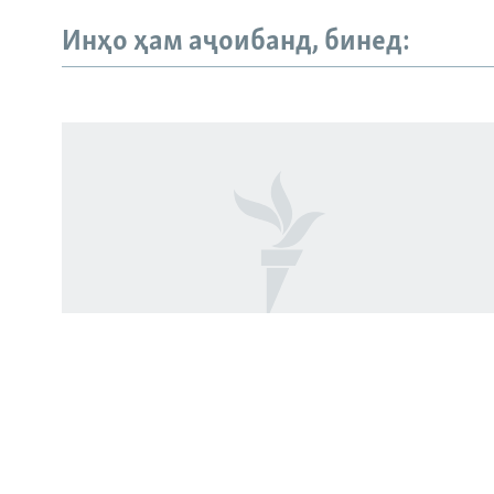
Инҳо ҳам аҷоибанд, бинед:
Русский
ПАЙГИРӢ КУНЕД
Ҳамаи сомонаҳои RFE/RL
Нашри китоб дар бораи навраси
кушташудаи тоҷик дар Русия