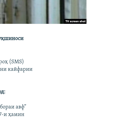
қуқшиноси
роҳ (SMS)
уни кайфарии
од:
 бораи авф”
 7-и ҳамин