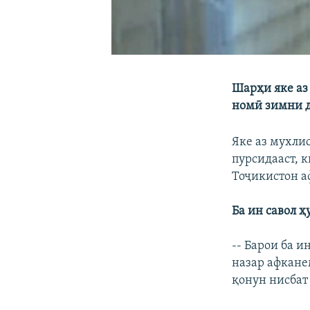
Шарҳи яке аз
номӣ зимни д
Яке аз мухли
пурсидааст, 
Тоҷикистон а
Ба ин савол 
-- Барои ба и
назар афкане
қонун нисбат