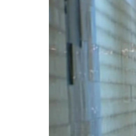
ГУЗОРИШҲОИ РАДИОӢ