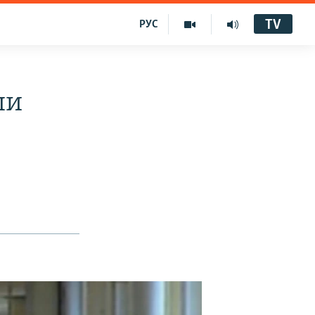
TV
РУС
ши