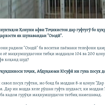
 нуктаҳои Қонуни афви Тоҷикистон дар гуфтугӯ бо ҳу
архости як шунавандаи "Озодӣ".
сони радиои "Озодӣ" ба воситаи паёмаки телефони ҳам
ки оё маҳкумшудагони тибқи моддаҳои 104 ва 200 қон
фв хоҳанд шуд?
ҳуқуқшиноси тоҷик, Абдуқаюми Юсуфӣ ин гуна посух д
н савол посух гуфтан, мо бояд ба моддаи 8-и қонун “Дар
м. Дар ин модда хеле рӯшан гуфта шудааст, ки моддаи
 ба кадом гурӯҳи маҳкумшудагон татбиқ намешавад.