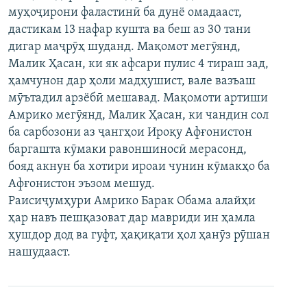
муҳоҷирони фаластинӣ ба дунё омадааст,
ГУЗОРИШҲОИ РАДИОӢ
Русский
дастикам 13 нафар кушта ва беш аз 30 тани
дигар маҷрӯҳ шуданд. Мақомот мегӯянд,
ПАЙГИРӢ КУНЕД
Малик Ҳасан, ки як афсари пулис 4 тираш зад,
ҳамчунон дар ҳоли мадҳушист, вале вазъаш
мӯътадил арзёбӣ мешавад. Мақомоти артиши
Амрико мегӯянд, Малик Ҳасан, ки чандин сол
ба сарбозони аз ҷангҳои Ироқу Афғонистон
баргашта кӯмаки равоншиносӣ мерасонд,
Ҳамаи сомонаҳои RFE/RL
бояд акнун ба хотири ироаи чунин кӯмакҳо ба
Афғонистон эъзом мешуд.
Раисиҷумҳури Амрико Барак Обама алайҳи
ҳар навъ пешқазоват дар мавриди ин ҳамла
ҳушдор дод ва гуфт, ҳақиқати ҳол ҳанӯз рӯшан
нашудааст.