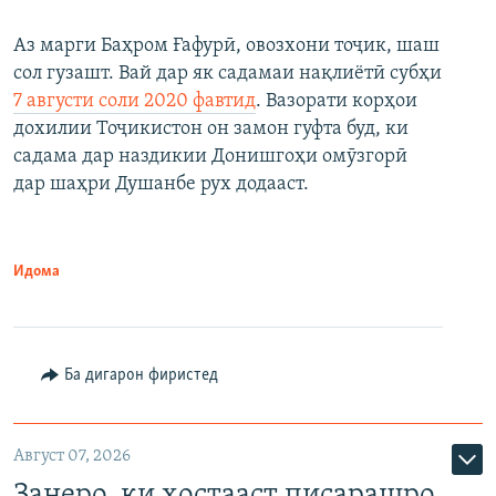
Аз марги Баҳром Ғафурӣ, овозхони тоҷик, шаш
сол гузашт. Вай дар як садамаи нақлиётӣ субҳи
7 августи соли 2020 фавтид
. Вазорати корҳои
дохилии Тоҷикистон он замон гуфта буд, ки
садама дар наздикии Донишгоҳи омӯзгорӣ
дар шаҳри Душанбе рух додааст.
Идома
Ба дигарон фиристед
Август 07, 2026
Занеро, ки хостааст писарашро