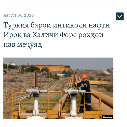
Август 06, 2026
Туркия барои интиқоли нафти
Ироқ ва Халиҷи Форс роҳҳои
нав меҷӯяд