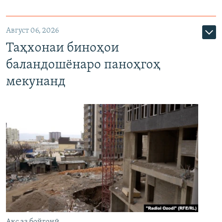
Август 06, 2026
Таҳхонаи биноҳои
баландошёнаро паноҳгоҳ
мекунанд