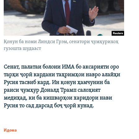
Қонун ба номи Линдси Грэм, сенатори ҷумҳурихоҳ
гузошта шудааст
Сенат, палатаи болоии ИМА бо аксарияти оро
тарҳи ҷорӣ кардани таҳримҳои навро алайҳи
Русия тасвиб кард. Ин қонун ҳамчунин ба
раиси ҷумҳур Доналд Трамп салоҳият
медиҳад, ки ба кишварҳои харидори нави
Русия то сад дарсад боҷ ҷорӣ кунад.
Идома