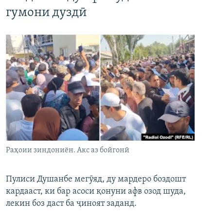
гумони дуздӣ
Раҳоии зиндониён. Акс аз бойгонӣ
Пулиси Душанбе мегӯяд, ду мардеро боздошт
кардааст, ки бар асоси қонуни афв озод шуда,
лекин боз даст ба ҷиноят заданд.