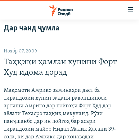
Пайвандҳои
дастрасӣ
Ҷаҳиш
Дар чанд ҷумла
ба
ГӮШАҲО
мояи
ГАПИ ОЗОД
СИЁСАТ
аслӣ
Ноябр 07, 2009
РӮЗГОРИ МУҲОҶИР
Ҷаҳиш
ИҚТИСОД
Таҳқиқи ҳамлаи хунини Форт
ба
САЛОМ, ХОҲАР
ҶОМЕА
феҳристи
Ҳуд идома дорад
ТАҲҚИҚОТ
ҚАЗИЯИ "КРОКУС"
аслӣ
Ҷаҳиш
ҶАНГ ДАР УКРАИНА
ОСИЁИ МАРКАЗӢ
Мақомоти Амрико заминаҳои даст ба
ба
тирандозии хунин задани равоншиноси
НАЗАРИ МАРДУМ
ФАРҲАНГ
ҷустор
артиши Амрико дар пойгоҳи Форт Ҳуд дар
ЧАНДРАСОНАӢ
МЕҲМОНИ ОЗОДӢ
БЛОГИСТОН
аёлати Техасро таҳқиқ мекунанд. Рӯзи
панҷшанбе дар ин пойгоҳ бар асари
РӮЙХАТҲО
ВАРЗИШ
ОЗОДӢ ОНЛАЙН
ВИДЕО
тирандозии майор Нидал Малик Ҳасани 39-
КИТОБҲОИ ОЗОДӢ
НИГОРИСТОН
сола, ки дар Амрико дар хонаводаи