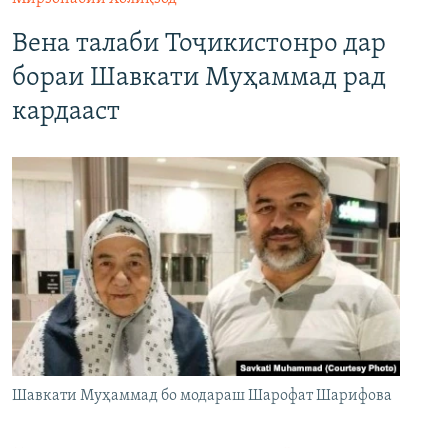
Вена талаби Тоҷикистонро дар
бораи Шавкати Муҳаммад рад
кардааст
Шавкати Муҳаммад бо модараш Шарофат Шарифова