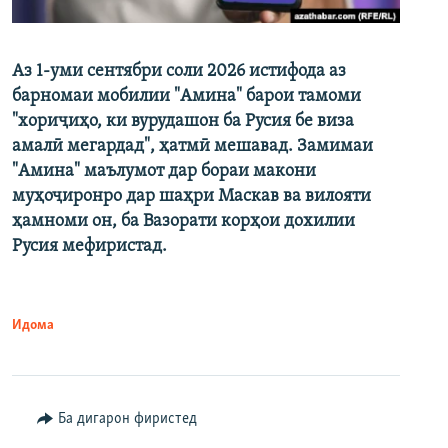
Аз 1-уми сентябри соли 2026 истифода аз
барномаи мобилии "Амина" барои тамоми
"хориҷиҳо, ки вурудашон ба Русия бе виза
амалӣ мегардад", ҳатмӣ мешавад. Замимаи
"Амина" маълумот дар бораи макони
муҳоҷиронро дар шаҳри Маскав ва вилояти
ҳамноми он, ба Вазорати корҳои дохилии
Русия мефиристад.
Идома
Ба дигарон фиристед