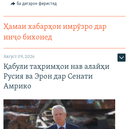
Ба дигарон фиристед
Ҳамаи хабарҳои имрӯзро дар
инҷо бихонед
Август 09, 2026
Қабули таҳримҳои нав алайҳи
Русия ва Эрон дар Сенати
Амрико