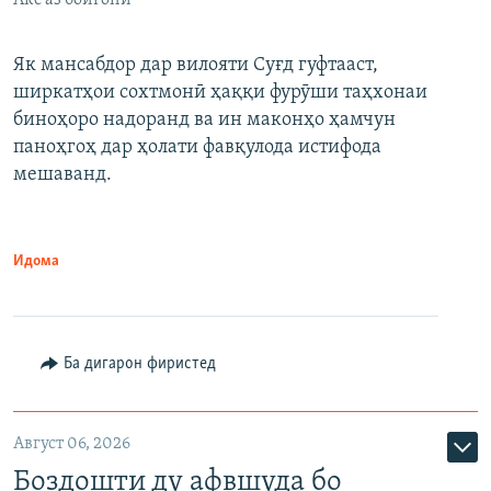
Акс аз бойгонӣ
Як мансабдор дар вилояти Суғд гуфтааст,
ширкатҳои сохтмонӣ ҳаққи фурӯши таҳхонаи
биноҳоро надоранд ва ин маконҳо ҳамчун
паноҳгоҳ дар ҳолати фавқулода истифода
мешаванд.
Идома
Ба дигарон фиристед
Август 06, 2026
Боздошти ду афвшуда бо