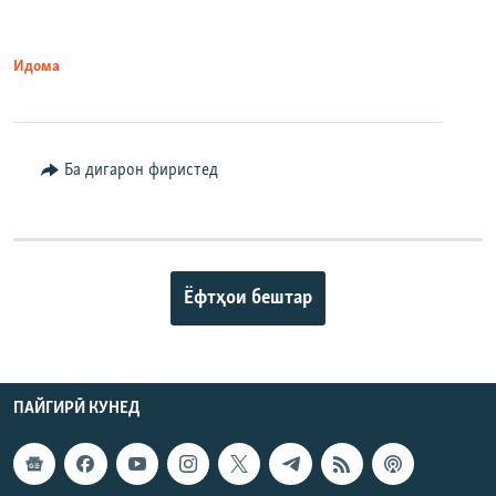
Идома
Ба дигарон фиристед
Ёфтҳои бештар
ПАЙГИРӢ КУНЕД