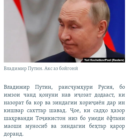
Владимир Путин. Акс аз бойгонӣ
Владимир Путин, раисҷумҳури Русия, бо
имзои чанд қонуни нав иҷозат додааст, ки
назорат ба кор ва зиндагии хориҷиён дар ин
кишвар сахттар шавад. Ҷое, ки садҳо ҳазор
шаҳрванди Тоҷикистон низ бо умеди ёфтани
маоши муносиб ва зиндагии беҳтар қарор
доранд.