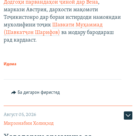
Додгоҳи парвандаҳои ҷиноӣ дар Вена
,
маркази Австрия, дархости мақомоти
Тоҷикистонро дар бораи истирдоди намояндаи
мухолифини тоҷик
Шавкати Муҳаммад
(Шавкатҷон Шарифов)
ва модару бародараш
рад кардааст.
Идома
Ба дигарон фиристед
Август 05, 2026
Мирзонабии Холиқзод