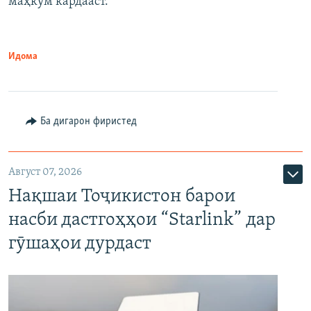
маҳкум кардааст.
Идома
Ба дигарон фиристед
Август 07, 2026
Нақшаи Тоҷикистон барои
насби дастгоҳҳои “Starlink” дар
гӯшаҳои дурдаст