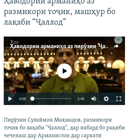
Ҳаводории арманиҳо аз
размикори тоҷик, машҳур бо
лақаби “Ҷаллод”
Ҳаводории арманиҳо аз пирӯзии "Ҷаллод"-и тоҷик
Феълан кор намекунад
Auto
0:00
2:49
240p
Пирӯзии Сулаймон Маҳмадов, размикори
360p
тоҷик бо лақаби "Ҷаллод", дар набард бо рақиби
480p
Auto
240p
360p
480p
чеченаш дар Арманистон дар сархати