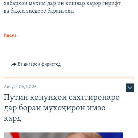
720p
хабарҳои муҳим дар ин кишвар қарор гирифт
720p
1080p
ва баҳси зиёдеро барангехт.
1080p
Идома
Ба дигарон фиристед
Август 05, 2026
Путин қонунҳои сахтгиронаро
дар бораи муҳоҷирон имзо
кард