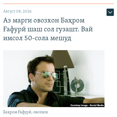
Август 08, 2026
Аз марги овозхон Баҳром
Ғафурӣ шаш сол гузашт. Вай
имсол 50-сола мешуд
Баҳром Ғафурӣ, овозхон