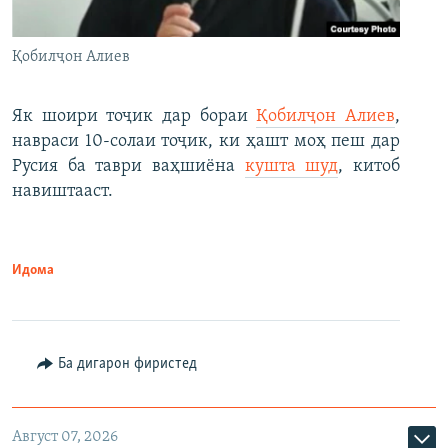
Қобилҷон Алиев
Як шоири тоҷик дар бораи
Қобилҷон Алиев
,
навраси 10-солаи тоҷик, ки ҳашт моҳ пеш дар
Русия ба таври ваҳшиёна
кушта шуд
, китоб
навиштааст.
Идома
Ба дигарон фиристед
Август 07, 2026