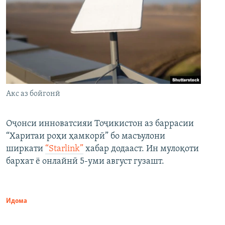
Акс аз бойгонӣ
Оҷонси инноватсияи Тоҷикистон аз баррасии
“Харитаи роҳи ҳамкорӣ” бо масъулони
ширкати
“Starlink”
хабар додааст. Ин мулоқоти
бархат ё онлайнӣ 5-уми август гузашт.
Идома