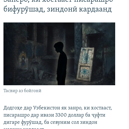
бифурӯшад, зиндонӣ кардаанд
Тасвир аз бойгонӣ
Додгоҳе дар Узбекистон як занро, ки хостааст,
писарашро дар ивази 3300 доллар ба ҷуфти
дигаре фурӯшад, ба севуним сол зиндон