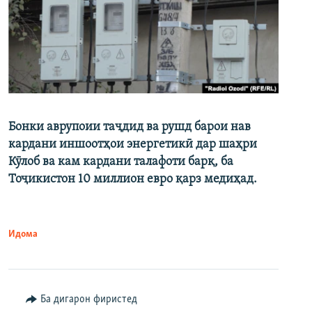
Бонки аврупоии таҷдид ва рушд барои нав
кардани иншоотҳои энергетикӣ дар шаҳри
Кӯлоб ва кам кардани талафоти барқ, ба
Тоҷикистон 10 миллион евро қарз медиҳад.
Идома
Ба дигарон фиристед