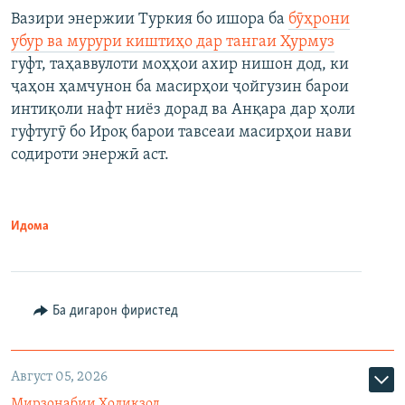
Вазири энержии Туркия бо ишора ба
бӯҳрони
убур ва мурури киштиҳо дар тангаи Ҳурмуз
гуфт, таҳаввулоти моҳҳои ахир нишон дод, ки
ҷаҳон ҳамчунон ба масирҳои ҷойгузин барои
интиқоли нафт ниёз дорад ва Анқара дар ҳоли
гуфтугӯ бо Ироқ барои тавсеаи масирҳои нави
содироти энержӣ аст.
Идома
Ба дигарон фиристед
Август 05, 2026
Мирзонабии Холиқзод