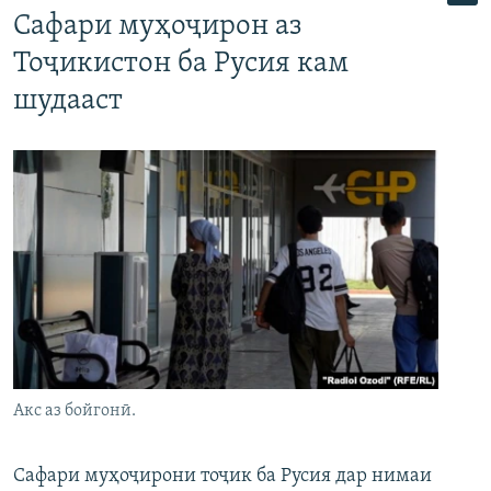
Сафари муҳоҷирон аз
Тоҷикистон ба Русия кам
шудааст
Акс аз бойгонӣ.
Сафари муҳоҷирони тоҷик ба Русия дар нимаи