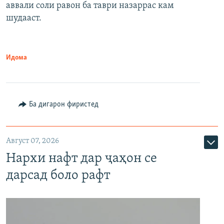
аввали соли равон ба таври назаррас кам
шудааст.
Идома
Ба дигарон фиристед
Август 07, 2026
Нархи нафт дар ҷаҳон се
дарсад боло рафт