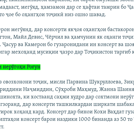
мадааст, мегӯяд, ҳамзамон дар се ҳафтаи тамрин бо Ҷ
то ҷое бо оҳангҳои тоҷикӣ низ ошно шавад.
ерон мегӯянд, дар консерти якҷоя оҳангҳои бастакор
гтон, Майл Девис, Чёрчил ва ҳамчунин як оҳанги тоҷ
. Ҷасур ва Камерон бо гузаронидани ин консерт ва шоя
игар мехоҳанд мусиқии ҷазро дар Тоҷикистон тарғиб 
и нерӯгоҳи Роғун
з овозхонони тоҷик, мисли Парвина Шукруллоева, Зи
дриддини Наҷмиддин, Cӯҳроби Маҳмуд, Жанна Шаиня
шинохта, ки хостаанд саҳми худро дар сохтмони нерӯ
игзоранд, дар консерти ташкилкардаи ширкати шабак
тирок хоҳанд кард. Консерт дар бинои Кохи Ваҳдат гу
иптаҳои консерт барои наздики 1000 бинанда аз 50 то
т.