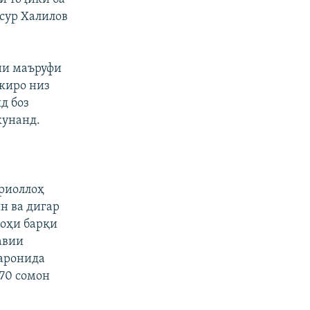
асур Халилов
они маъруфи
икиро низ
д боз
кунанд.
криоллоҳ
н ва дигар
гоҳи барқи
авии
заронида
 70 сомон