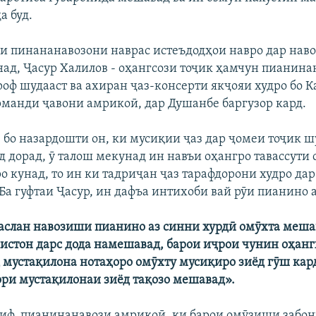
а буд.
и пинананавозони наврас истеъдодҳои навро дар наво
ад, Ҷасур Халилов - оҳангсози тоҷик ҳамчун пианина
роф шудааст ва ахиран ҷаз-консерти якҷояи худро бо 
манди ҷавони амрикоӣ, дар Душанбе баргузор кард.
, бо назардошти он, ки мусиқии ҷаз дар ҷомеи тоҷик 
д дорад, ӯ талош мекунад ин навъи оҳангро тавассути 
о кунад, то ин ки тадриҷан ҷаз тарафдорони худро да
Ба гуфтаи Ҷасур, ин дафъа интихоби вай рӯи пианино а
аслан навозиши пианино аз синни хурдӣ омӯхта мешав
кистон дарс дода намешавад, барои иҷрои чунин оҳанг
 мустақилона нотаҳоро омӯхту мусиқиро зиёд гӯш кард.
ри мустақилонаи зиёд тақозо мешавад».
ф, пианинанавози амрикоӣ, ки барои омӯзиши забон