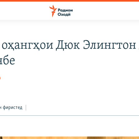
 оҳангҳои Дюк Элингтон
нбе
а
н фиристед