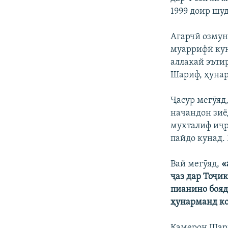
1999 доир шуд
Агарчӣ озмун
муаррифӣ кун
аллакай эъти
Шариф, ҳунар
Ҷасур мегӯяд
начандон зиё
мухталиф иҷр
пайдо кунад. 
Вай мегӯяд,
«
ҷаз дар Тоҷи
пианино бояд
ҳунарманд ко
Камерон Шари