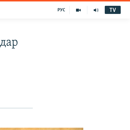
TV
РУС
 дар