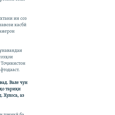
хтани ин соз
навози касбӣ
Камерон
шунавандаи
созҳои
р Тоҷикистон
фтодааст.
ад. Вале чун
ҳо тариқи
 Хулоса, аз
и тоҷикӣ ба