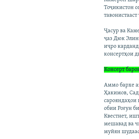
Тоҷикистон о
тавонистааст 
Ҷасур ва Кам
ҷаз Дюк Элин
иҷро карданд
консертҳои д
Консерт баро
Аммо бархе а
Ҳакимов, Cа
сарояндаҳои 
обии Роғун б
Квестнет, иш
мешавад ва ч
муйян шудаас