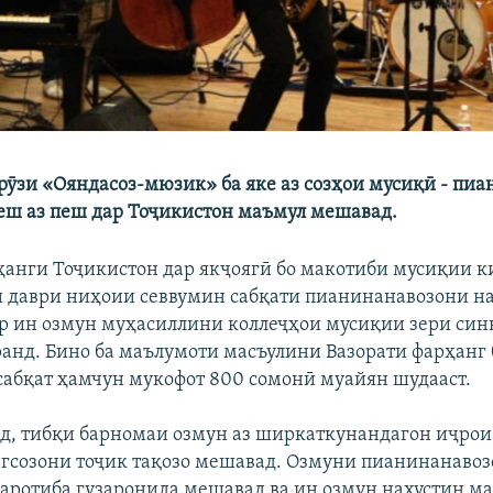
ӯзи «Ояндасоз-мюзик» ба яке аз созҳои мусиқӣ - пи
беш аз пеш дар Тоҷикистон маъмул мешавад.
ҳанги Тоҷикистон дар якҷоягӣ бо макотиби мусиқии 
 даври ниҳоии севвумин сабқати пианинанавозони на
р ин озмун муҳасиллини коллеҷҳои мусиқии зери син
анд. Бино ба маълумоти масъулини Вазорати фарҳанг
сабқат ҳамчун мукофот 800 сомонӣ муайян шудааст.
д, тибқи барномаи озмун аз ширкаткунандагон иҷрои
гсозони тоҷик тақозо мешавад. Озмуни пианинанавоз
 маротиба гузаронида мешавад ва ин озмун нахустин м