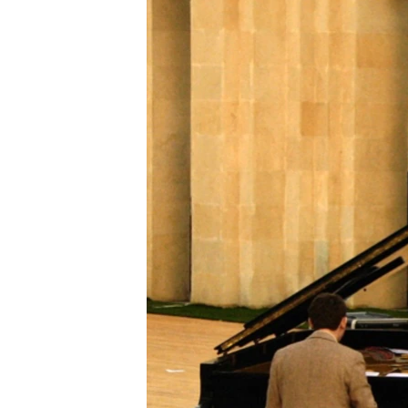
ГУЗОРИШҲОИ РАДИОӢ