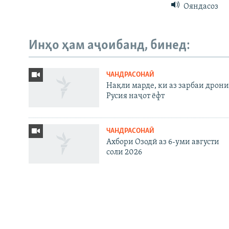
Ояндасоз
Инҳо ҳам аҷоибанд, бинед:
Русский
ЧАНДРАСОНАӢ
ПАЙГИРӢ КУНЕД
Нақли марде, ки аз зарбаи дрони
Русия наҷот ёфт
ЧАНДРАСОНАӢ
Ахбори Озодӣ аз 6-уми августи
Ҳамаи сомонаҳои RFE/RL
соли 2026
МАЪЛУМОТ
ЗАМИМА