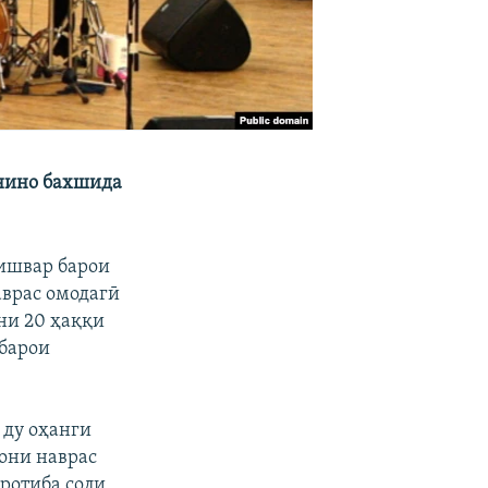
анино бахшида
кишвар барои
врас омодагӣ
ни 20 ҳаққи
 барои
 ду оҳанги
они наврас
аротиба соли