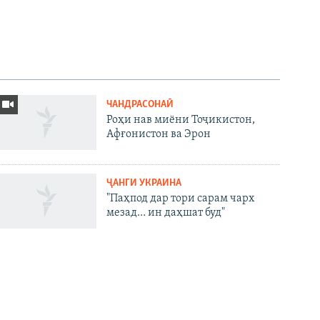
ЧАНДРАСОНАӢ
Роҳи нав миёни Тоҷикистон,
Афғонистон ва Эрон
ҶАНГИ УКРАИНА
"Паҳпод дар тори сарам чарх
мезад… ин даҳшат буд"