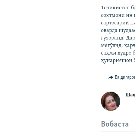
Тоҷикистон б
сохтмони ин 
сартосарии к
оварда шудаа
гузоранд. Да
мегӯянд, ҳар
саҳми худро 
ҳунарияшон 
Ба дигаро
Шаҳ
Вобаста