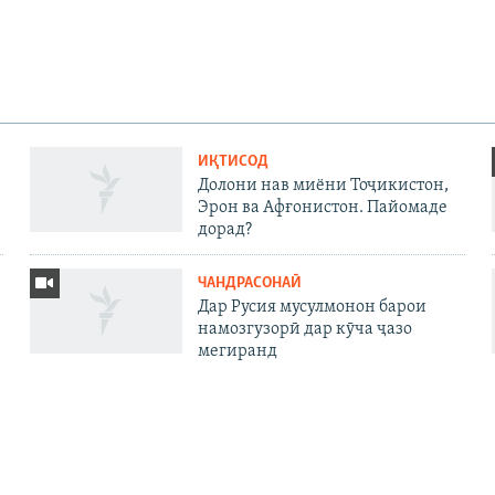
ИҚТИСОД
Долони нав миёни Тоҷикистон,
Эрон ва Афғонистон. Пайомаде
дорад?
ЧАНДРАСОНАӢ
Дар Русия мусулмонон барои
намозгузорӣ дар кӯча ҷазо
мегиранд
ҲО
ПАЙГИРӢ КУНЕД