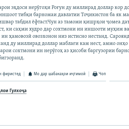
арои эҳдоси нерӯгоҳи Роғун ду миллирад доллар кор д
иншоот тибқи барномаи давлатии Тоҷикистон ба як м
ишвар табдил ёфтаст.Чун аз тамоми қишрҳои ҷомеа даъ
ст, ки саҳми худро дар сохтмони ин иншооти муҳим в
р ин ҳамовозӣ овозхонон низ истисно нестанд. Сароян
чанд ду миллирад доллар маблағи кам нест, аммо онҳо
барои сохтмони ин нерӯгоҳ аз ҳисоби баргузории бар
бигзоранд.
н фиристед
Мо дар шабакаҳои иҷтимоӣ
Чоп
лои Гулхоҷа