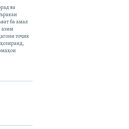
орад ва
аъракаи
ват ба амал
а азим
дагони тоҷик
 ҳозиранд,
номаҳои