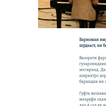
Барномаи имр
шудааст, ки 
Вазорати фар
гузаронидани
мегиранд. Да
ширкатро дор
барандаи ин 
Гуфта мешава
маъруфи оҳан
дар 4 сол як