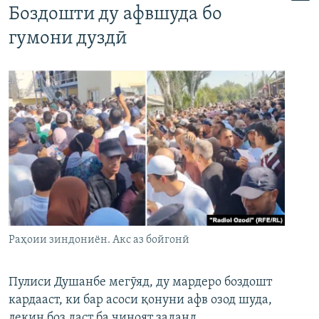
Боздошти ду афвшуда бо
гумони дуздӣ
Раҳоии зиндониён. Акс аз бойгонӣ
Пулиси Душанбе мегӯяд, ду мардеро боздошт
кардааст, ки бар асоси қонуни афв озод шуда,
лекин боз даст ба ҷиноят заданд.