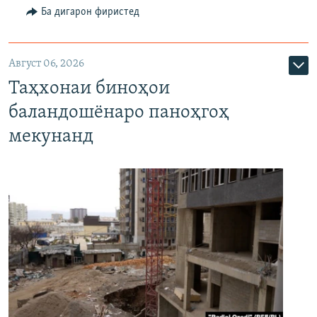
Ба дигарон фиристед
Август 06, 2026
Таҳхонаи биноҳои
баландошёнаро паноҳгоҳ
мекунанд