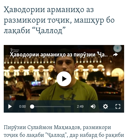
Ҳаводории арманиҳо аз
размикори тоҷик, машҳур бо
лақаби “Ҷаллод”
Ҳаводории арманиҳо аз пирӯзии "Ҷаллод"-и тоҷик
Феълан кор намекунад
Auto
0:00
2:49
240p
Пирӯзии Сулаймон Маҳмадов, размикори
360p
тоҷик бо лақаби "Ҷаллод", дар набард бо рақиби
480p
Auto
240p
360p
480p