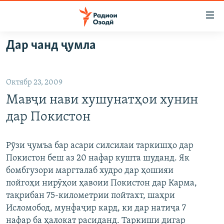
Пайвандҳои
дастрасӣ
Ҷаҳиш
Дар чанд ҷумла
ба
ГӮШАҲО
мояи
ГАПИ ОЗОД
СИЁСАТ
аслӣ
Октябр 23, 2009
РӮЗГОРИ МУҲОҶИР
Ҷаҳиш
ИҚТИСОД
Мавҷи нави хушунатҳои хунин
ба
САЛОМ, ХОҲАР
ҶОМЕА
феҳристи
дар Покистон
ТАҲҚИҚОТ
ҚАЗИЯИ "КРОКУС"
аслӣ
Ҷаҳиш
ҶАНГ ДАР УКРАИНА
ОСИЁИ МАРКАЗӢ
Рӯзи ҷумъа бар асари силсилаи таркишҳо дар
ба
Покистон беш аз 20 нафар кушта шуданд. Як
НАЗАРИ МАРДУМ
ФАРҲАНГ
ҷустор
бомбгузори маргталаб худро дар ҳошияи
ЧАНДРАСОНАӢ
МЕҲМОНИ ОЗОДӢ
БЛОГИСТОН
пойгоҳи нирӯҳои ҳавоии Покистон дар Карма,
тақрибан 75-километрии пойтахт, шаҳри
РӮЙХАТҲО
ВАРЗИШ
ОЗОДӢ ОНЛАЙН
ВИДЕО
Исломобод, мунфаҷир кард, ки дар натиҷа 7
КИТОБҲОИ ОЗОДӢ
НИГОРИСТОН
нафар ба ҳалокат расиданд. Таркиши дигар