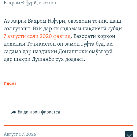
Баҳром Ғафурӣ, овозхон
Аз марги Баҳром Ғафурӣ, овозхони тоҷик, шаш
сол гузашт. Вай дар як садамаи нақлиётӣ субҳи
7 августи соли 2020 фавтид
. Вазорати корҳои
дохилии Тоҷикистон он замон гуфта буд, ки
садама дар наздикии Донишгоҳи омӯзгорӣ
дар шаҳри Душанбе рух додааст.
Идома
Ба дигарон фиристед
Август 07, 2026