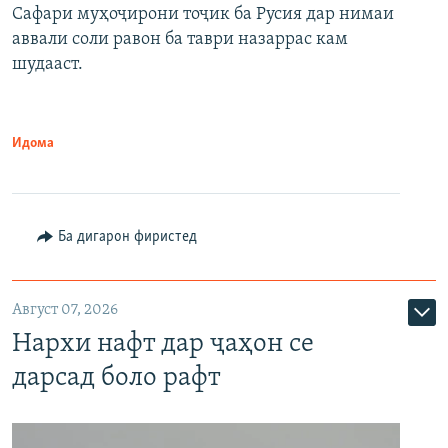
Сафари муҳоҷирони тоҷик ба Русия дар нимаи
аввали соли равон ба таври назаррас кам
шудааст.
Идома
Ба дигарон фиристед
Август 07, 2026
Нархи нафт дар ҷаҳон се
дарсад боло рафт