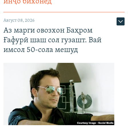
инҷо бихонед
Август 08, 2026
Аз марги овозхон Баҳром
Ғафурӣ шаш сол гузашт. Вай
имсол 50-сола мешуд