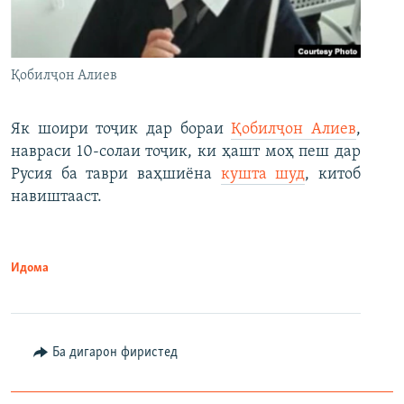
Қобилҷон Алиев
Як шоири тоҷик дар бораи
Қобилҷон Алиев
,
навраси 10-солаи тоҷик, ки ҳашт моҳ пеш дар
Русия ба таври ваҳшиёна
кушта шуд
, китоб
навиштааст.
Идома
Ба дигарон фиристед