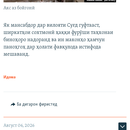
Акс аз бойгонӣ
Як мансабдор дар вилояти Суғд гуфтааст,
ширкатҳои сохтмонӣ ҳаққи фурӯши таҳхонаи
биноҳоро надоранд ва ин маконҳо ҳамчун
паноҳгоҳ дар ҳолати фавқулода истифода
мешаванд.
Идома
Ба дигарон фиристед
Август 06, 2026