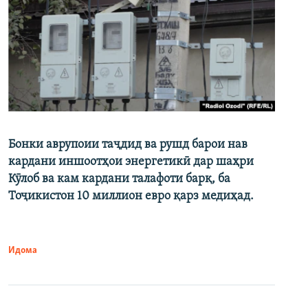
Бонки аврупоии таҷдид ва рушд барои нав
кардани иншоотҳои энергетикӣ дар шаҳри
Кӯлоб ва кам кардани талафоти барқ, ба
Тоҷикистон 10 миллион евро қарз медиҳад.
Идома