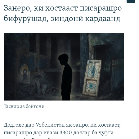
Занеро, ки хостааст писарашро
бифурӯшад, зиндонӣ кардаанд
Тасвир аз бойгонӣ
Додгоҳе дар Узбекистон як занро, ки хостааст,
писарашро дар ивази 3300 доллар ба ҷуфти