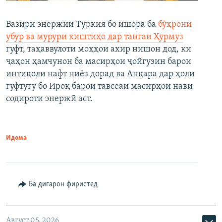
Вазири энержии Туркия бо ишора ба
бӯҳрони
убур ва мурури киштиҳо дар тангаи Ҳурмуз
гуфт, таҳаввулоти моҳҳои ахир нишон дод, ки
ҷаҳон ҳамчунон ба масирҳои ҷойгузин барои
интиқоли нафт ниёз дорад ва Анқара дар ҳоли
гуфтугӯ бо Ироқ барои тавсеаи масирҳои нави
содироти энержӣ аст.
Идома
Ба дигарон фиристед
Август 05, 2026