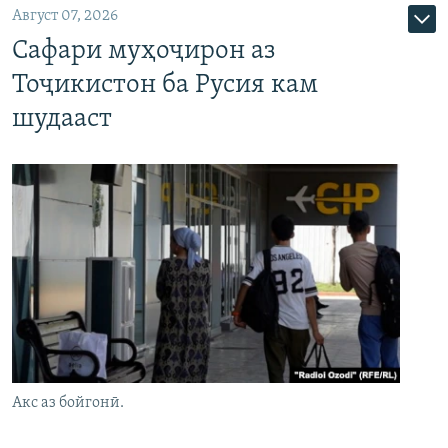
Август 07, 2026
Сафари муҳоҷирон аз
Тоҷикистон ба Русия кам
шудааст
Акс аз бойгонӣ.