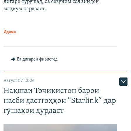
дигаре фурӯшад, ба севуним сол зиндон
маҳкум кардааст.
Идома
Ба дигарон фиристед
Август 07, 2026
Нақшаи Тоҷикистон барои
насби дастгоҳҳои “Starlink” дар
гӯшаҳои дурдаст