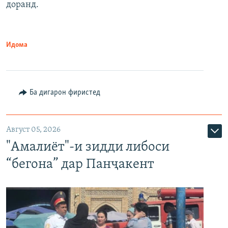
доранд.
Идома
Ба дигарон фиристед
Август 05, 2026
"Амалиёт"-и зидди либоси
“бегона” дар Панҷакент