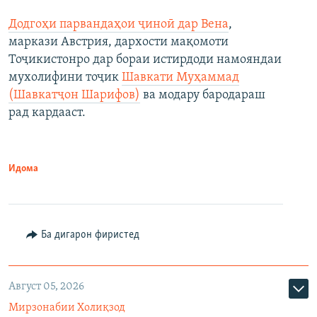
Додгоҳи парвандаҳои ҷиноӣ дар Вена
,
маркази Австрия, дархости мақомоти
Тоҷикистонро дар бораи истирдоди намояндаи
мухолифини тоҷик
Шавкати Муҳаммад
(Шавкатҷон Шарифов)
ва модару бародараш
рад кардааст.
Идома
Ба дигарон фиристед
Август 05, 2026
Мирзонабии Холиқзод