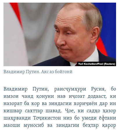
Владимир Путин. Акс аз бойгонӣ
Владимир Путин, раисҷумҳури Русия, бо
имзои чанд қонуни нав иҷозат додааст, ки
назорат ба кор ва зиндагии хориҷиён дар ин
кишвар сахттар шавад. Ҷое, ки садҳо ҳазор
шаҳрванди Тоҷикистон низ бо умеди ёфтани
маоши муносиб ва зиндагии беҳтар қарор