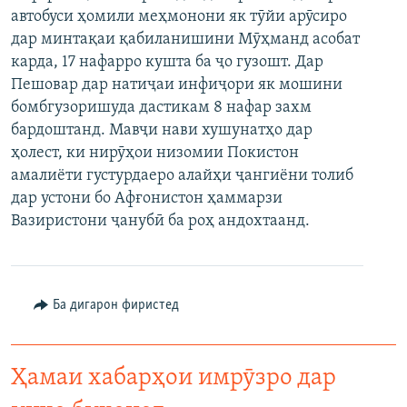
автобуси ҳомили меҳмонони як тӯйи арӯсиро
ГУЗОРИШҲОИ РАДИОӢ
Русский
дар минтақаи қабиланишини Мӯҳманд асобат
карда, 17 нафарро кушта ба ҷо гузошт. Дар
ПАЙГИРӢ КУНЕД
Пешовар дар натиҷаи инфиҷори як мошини
бомбгузоришуда дастикам 8 нафар захм
бардоштанд. Мавҷи нави хушунатҳо дар
ҳолест, ки нирӯҳои низомии Покистон
амалиёти густурдаеро алайҳи ҷангиёни толиб
дар устони бо Афғонистон ҳаммарзи
Ҳамаи сомонаҳои RFE/RL
Вазиристони ҷанубӣ ба роҳ андохтаанд.
Ба дигарон фиристед
Ҳамаи хабарҳои имрӯзро дар