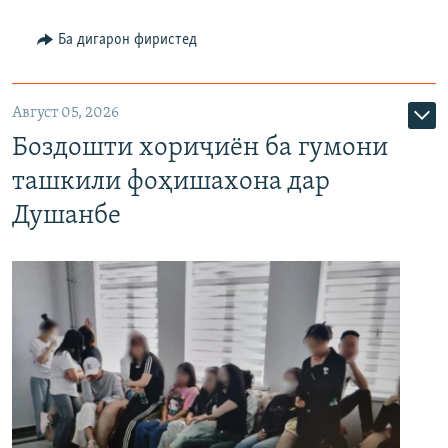
Ба дигарон фиристед
Август 05, 2026
Боздошти хориҷиён ба гумони
ташкили фоҳишахона дар
Душанбе