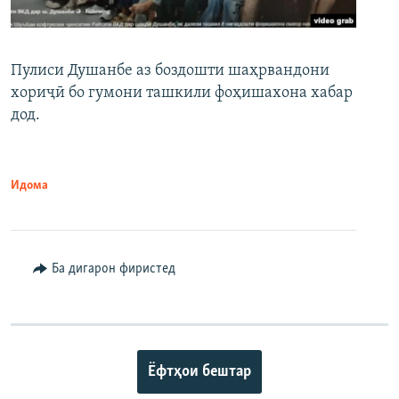
Пулиси Душанбе аз боздошти шаҳрвандони
хориҷӣ бо гумони ташкили фоҳишахона хабар
дод.
Идома
Ба дигарон фиристед
Ёфтҳои бештар