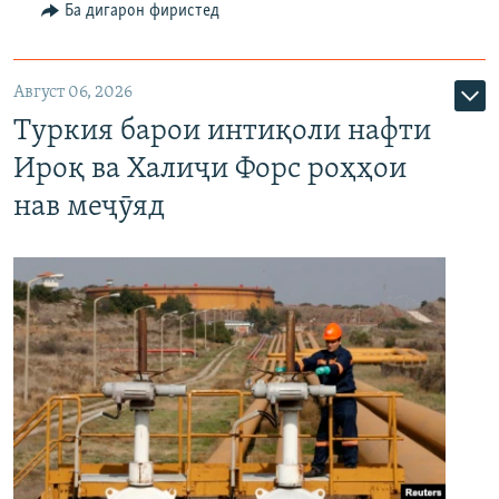
Ба дигарон фиристед
Август 06, 2026
Туркия барои интиқоли нафти
Ироқ ва Халиҷи Форс роҳҳои
нав меҷӯяд