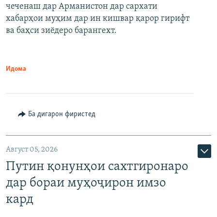
чеченаш дар Арманистон дар сархати
720p
хабарҳои муҳим дар ин кишвар қарор гирифт
720p
1080p
ва баҳси зиёдеро барангехт.
1080p
Идома
Ба дигарон фиристед
Август 05, 2026
Путин қонунҳои сахтгиронаро
дар бораи муҳоҷирон имзо
кард