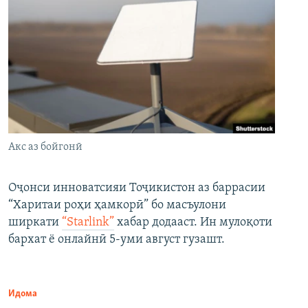
Акс аз бойгонӣ
Оҷонси инноватсияи Тоҷикистон аз баррасии
“Харитаи роҳи ҳамкорӣ” бо масъулони
ширкати
“Starlink”
хабар додааст. Ин мулоқоти
бархат ё онлайнӣ 5-уми август гузашт.
Идома