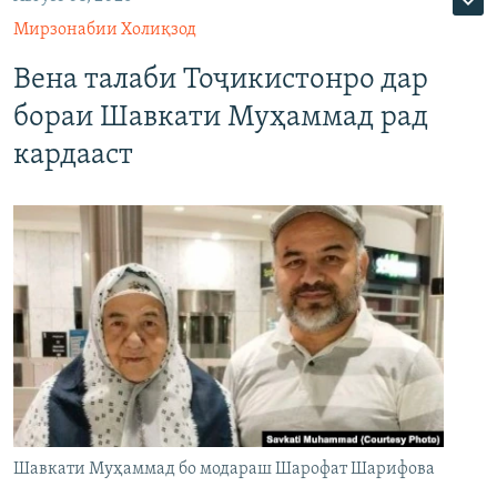
Мирзонабии Холиқзод
Вена талаби Тоҷикистонро дар
бораи Шавкати Муҳаммад рад
кардааст
Шавкати Муҳаммад бо модараш Шарофат Шарифова