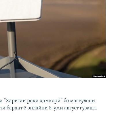
и “Харитаи роҳи ҳамкорӣ” бо масъулони
ти бархат ё онлайнӣ 5-уми август гузашт.