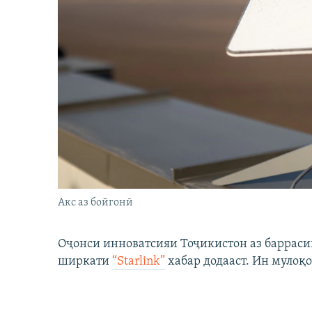
Акс аз бойгонӣ
Оҷонси инноватсияи Тоҷикистон аз барраси
ширкати
“Starlink”
хабар додааст. Ин мулоқо