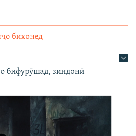
нҷо бихонед
ро бифурӯшад, зиндонӣ