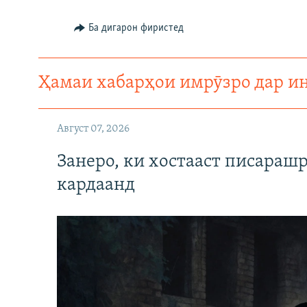
ГУЗОРИШҲОИ РАДИОӢ
Ба дигарон фиристед
Ҳамаи хабарҳои имрӯзро дар и
Август 07, 2026
Занеро, ки хостааст писараш
кардаанд