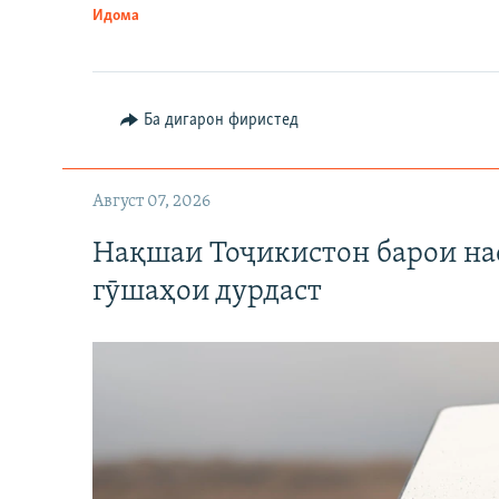
Идома
Ба дигарон фиристед
Август 07, 2026
Нақшаи Тоҷикистон барои нас
гӯшаҳои дурдаст