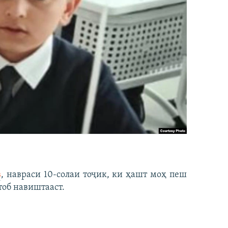
в
, навраси 10-солаи тоҷик, ки ҳашт моҳ пеш
тоб навиштааст.