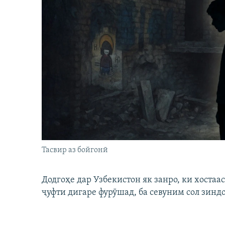
Тасвир аз бойгонӣ
Додгоҳе дар Узбекистон як занро, ки хостаа
ҷуфти дигаре фурӯшад, ба севуним сол зинд