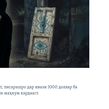
ст, писарашро дар ивази 3300 доллар ба
он маҳкум кардааст.