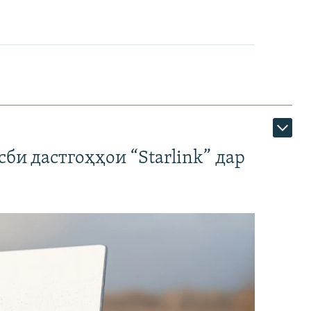
би дастгоҳҳои “Starlink” дар