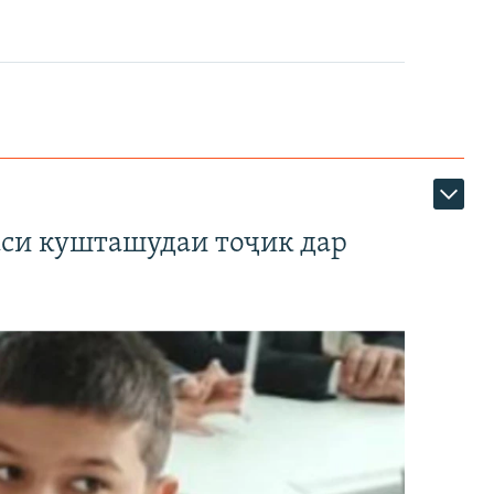
аси кушташудаи тоҷик дар