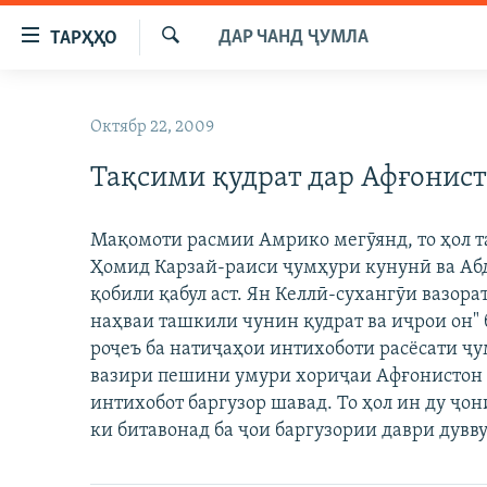
Пайвандҳои
ДАР ЧАНД ҶУМЛА
ТАРҲҲО
дастрасӣ
Ҷустуҷӯ
Ҷаҳиш
ГӮШАҲО
ба
Октябр 22, 2009
ГАПИ ОЗОД
СИЁСАТ
мояи
аслӣ
Тақсими қудрат дар Афғонист
РӮЗГОРИ МУҲОҶИР
ИҚТИСОД
Ҷаҳиш
САЛОМ, ХОҲАР
ҶОМЕА
ба
Мақомоти расмии Амрико мегӯянд, то ҳол 
феҳристи
ТАҲҚИҚОТ
ҚАЗИЯИ "КРОКУС"
Ҳомид Карзай-раиси ҷумҳури кунунӣ ва Аб
аслӣ
ҶАНГ ДАР УКРАИНА
қобили қабул аст. Ян Келлӣ-сухангӯи вазора
ОСИЁИ МАРКАЗӢ
Ҷаҳиш
наҳваи ташкили чунин қудрат ва иҷрои он" б
ба
НАЗАРИ МАРДУМ
ФАРҲАНГ
роҷеъ ба натиҷаҳои интихоботи расёсати ҷу
ҷустор
ЧАНДРАСОНАӢ
МЕҲМОНИ ОЗОДӢ
БЛОГИСТОН
вазири пешини умури хориҷаи Афғонистон р
интихобот баргузор шавад. То ҳол ин ду ҷо
РӮЙХАТҲО
ВАРЗИШ
ОЗОДӢ ОНЛАЙН
ВИДЕО
ки битавонад ба ҷои баргузории даври дувв
КИТОБҲОИ ОЗОДӢ
НИГОРИСТОН