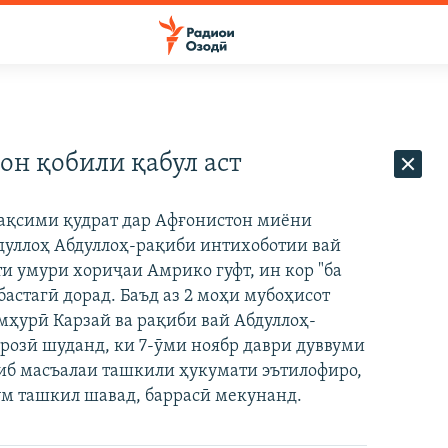
он қобили қабул аст
тақсими қудрат дар Афғонистон миёни
дуллоҳ Абдуллоҳ-рақиби интихоботии вай
ти умури хориҷаи Амрико гуфт, ин кор "ба
астагӣ дорад. Баъд аз 2 моҳи мубоҳисот
мҳурӣ Карзай ва рақиби вай Абдуллоҳ-
озӣ шуданд, ки 7-ӯми ноябр даври дуввуми
ниб масъалаи ташкили ҳукумати эътилофиро,
ум ташкил шавад, баррасӣ мекунанд.