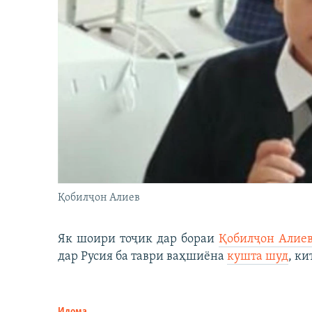
Қобилҷон Алиев
Як шоири тоҷик дар бораи
Қобилҷон Алие
дар Русия ба таври ваҳшиёна
кушта шуд
, ки
Идома