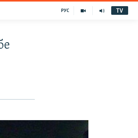
TV
РУС
бе