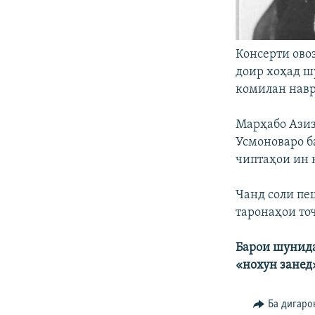
Консерти ово
доир хоҳад ш
комилан навр
Марҳабо Азиз
Усмоноваро б
чиптаҳои ин к
Чанд соли пе
таронаҳои то
Барои шунида
«нохун занед
Ба дигаро