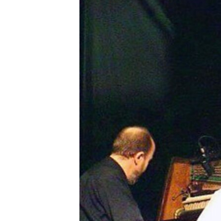
ГУЗОРИШҲОИ РАДИОӢ