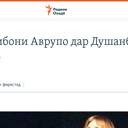
бони Аврупо дар Душан
а
9
н фиристед