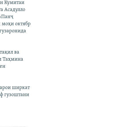
ан Кумитаи
та Асадулло
 «Панҷ
и моҳи октябр
 гузаронида
тақил ва
ии Таҳмина
лен
барои ширкат
қуф гузоштани