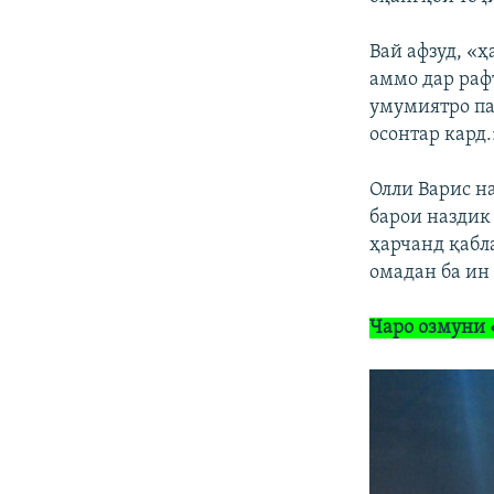
Вай афзуд, «
аммо дар раф
умумиятро па
осонтар кард.
Олли Варис н
барои наздик
ҳарчанд қабла
омадан ба ин
Чаро озмуни 