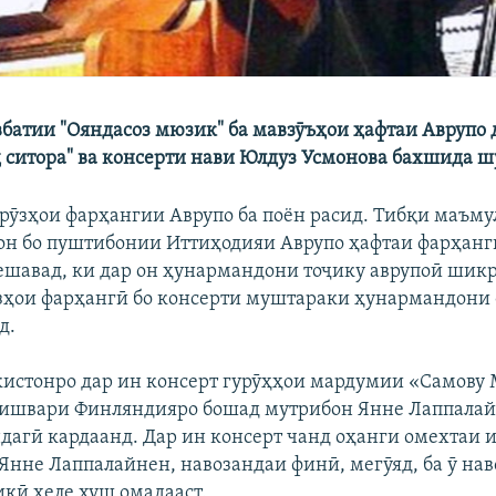
батии "Ояндасоз мюзик" ба мавзӯъҳои ҳафтаи Аврупо 
 ситора" ва консерти нави Юлдуз Усмонова бахшида ш
рӯзҳои фарҳангии Аврупо ба поён расид. Тибқи маъму
он бо пуштибонии Иттиҳодияи Аврупо ҳафтаи фарҳанг
ешавад, ки дар он ҳунармандони тоҷику аврупоӣ шик
зҳои фарҳангӣ бо консерти муштараки ҳунармандони
д.
истонро дар ин консерт гурӯҳҳои мардумии «Самову 
кишвари Финляндияро бошад мутрибон Янне Лаппалай
дагӣ кардаанд. Дар ин консерт чанд оҳанги омехтаи и
. Янне Лаппалайнен, навозандаи финӣ, мегӯяд, ба ӯ на
икӣ хеле хуш омадааст.