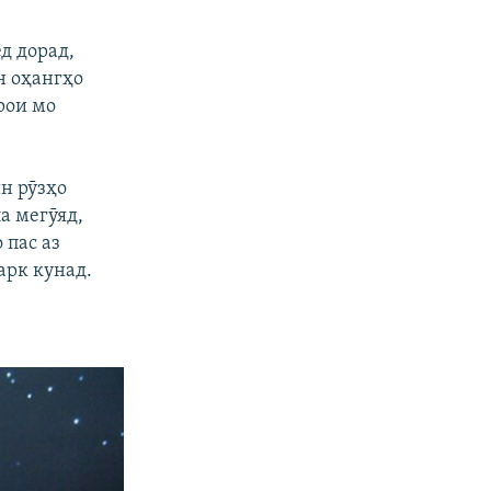
д дорад,
н оҳангҳо
рои мо
н рӯзҳо
а мегӯяд,
 пас аз
арк кунад.