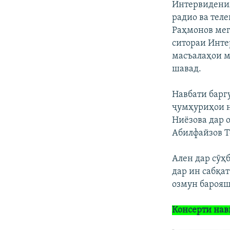
Интервидения
радио ва тел
Раҳмонов мег
ситораи Инте
масъалаҳои мо
шавад.
Навбати барг
ҷумҳуриҳои н
Ниёзова дар о
Абилфайзов Т
Ален дар сӯҳ
дар ин сабқат
озмун барояш
Консерти нав