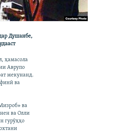
дар Душанбе,
удааст
л, ҳамасола
ии Аврупо
рат мекунанд.
 финӣ ва
Мизроб» ва
нен ва Олли
н гурӯҳҳо
вохтани