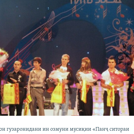
он гузаронидани ин озмуни мусиқии «Панҷ ситораи