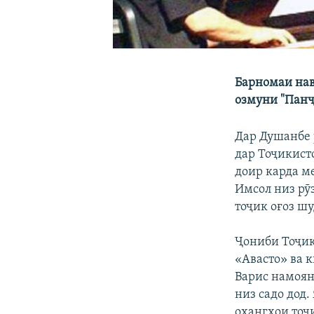
Барномаи нав
озмуни "Панҷ
Дар Душанбе 
дар Тоҷикист
доир карда м
Имсол низ рӯ
тоҷик оғоз шу
Ҷониби Тоҷик
«Авасто» ва 
Варис намоян
низ садо дод
оҳангҳои тоҷ