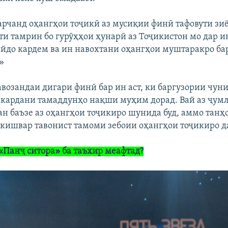
ҳарчанд оҳангҳои тоҷикӣ аз мусиқии финӣ тафовути зиё
ти тамрин бо гурӯҳҳои ҳунарӣ аз Тоҷикистон мо дар и
йдо кардем ва ин навохтани оҳангҳои муштаракро ба
»
авозандаи дигари финӣ бар ин аст, ки баргузории чуни
 кардани тамаддунҳо нақши муҳим дорад. Вай аз ҷумл
н баъзе аз оҳангҳои тоҷикиро шунида буд, аммо танҳо
 кишвар тавонист тамоми зебоии оҳангҳои тоҷикиро д
«Панҷ ситора» ба таъхир меафтад?