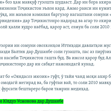
» боз ҳам мавқуф гузошта шудааст. Дар ин бора ахир
евизиони Тоҷикистон эълон кард. Аммо раиси ин куми
ӯяд, ин маънои комилан баргузор нагаштани озмуни
рвидения» дар Тоҷикистонро надорад ва агар то охир
лӣ ҳалли худро наёбад, қарор аст, озмун ба соли 2010
узории ин озмуни овозхонҳои Иттиҳоди давлатҳои мус
азди Балтик дар Душанбе соли гузашта, пас аз пирӯз
н насиби Тоҷикистон гашта буд. Ва имсол қарор буд А
оҷикистонро дар ин сабқат намояндагӣ кунад.
бат бо «Ояндасоз мюзик» гуфт, ӯ тайи чанд моҳи ахир 
 омодагӣ мегирад ва, ба гуфтаи вай, то соли 2010 мав
 фурсати бештареро барои тамрин медиҳад.
и Юлдуз Усмонова дар Душанбе