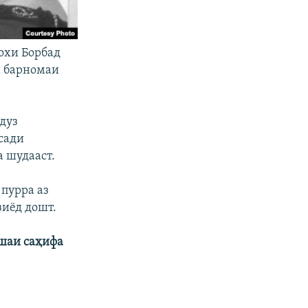
охи Борбад
н барномаи
дуз
сади
а шудааст.
пурра аз
зиёд дошт.
шаи саҳифа