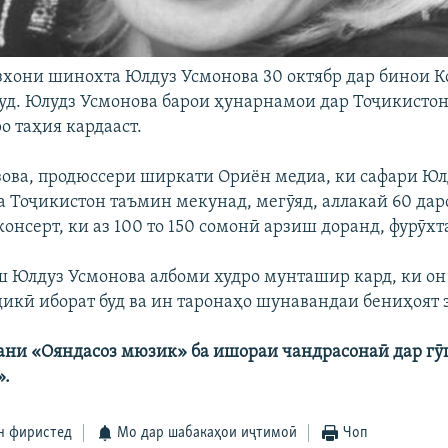
зхони шинохта Юлдуз Усмонова 30 октябр дар бинои К
уд. Юлудз Усмонова барои ҳунарнамои дар Тоҷикисто
о таҳия кардааст.
ова, продюссери ширкати Ориён медиа, ки сафари Юл
а Тоҷикистон таъмин мекунад, мегӯяд, аллакай 60 дар
онсерт, ки аз 100 то 150 сомонӣ арзиш доранд, фурӯхт
ш Юлдуз Усмонова албоми худро мунташир кард, ки он 
ҷикӣ иборат буд ва ин таронаҳо шунавандаи бениҳоят 
ни «Ояндасоз мюзик» ба ишораи чандрасонаӣ дар гӯ
».
н фиристед
Мо дар шабакаҳои иҷтимоӣ
Чоп