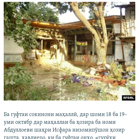
Ба гуфтаи сокинони маҳаллӣ, дар шоми 18 ба 19–
уми октябр дар маҳаллаи ба ҳозира ба номи
Абдуллоеви шаҳри Исфара низомипӯшон ҳозир
гашта, ҳавлиеро, ки ба гуфтаи онҳо, «гурӯҳи