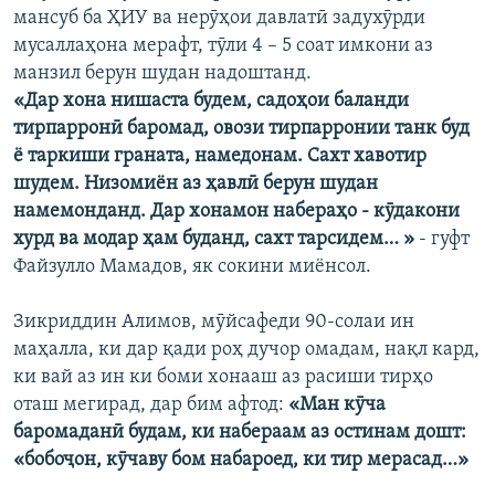
мансуб ба ҲИУ ва нерӯҳои давлатӣ задухӯрди
мусаллаҳона мерафт, тӯли 4 – 5 соат имкони аз
манзил берун шудан надоштанд.
«Дар хона нишаста будем, садоҳои баланди
тирпарронӣ баромад, овози тирпарронии танк буд
ё таркиши граната, намедонам. Сахт хавотир
шудем. Низомиён аз ҳавлӣ берун шудан
намемонданд. Дар хонамон набераҳо - кӯдакони
хурд ва модар ҳам буданд, сахт тарсидем… »
- гуфт
Файзулло Мамадов, як сокини миёнсол.
Зикриддин Алимов, мӯйсафеди 90-солаи ин
маҳалла, ки дар қади роҳ дучор омадам, нақл кард,
ки вай аз ин ки боми хонааш аз расиши тирҳо
оташ мегирад, дар бим афтод:
«Ман кӯча
баромаданӣ будам, ки набераам аз остинам дошт:
«бобоҷон, кӯчаву бом набароед, ки тир мерасад…»