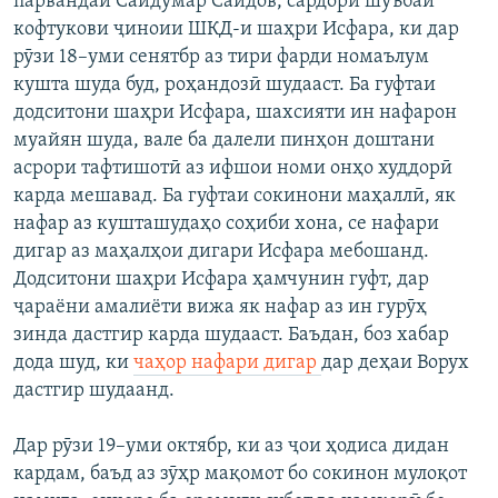
парвандаи Саидумар Саидов, сардори шӯъбаи
кофтукови ҷиноии ШКД-и шаҳри Исфара, ки дар
рӯзи 18–уми сенятбр аз тири фарди номаълум
кушта шуда буд, роҳандозӣ шудааст. Ба гуфтаи
додситони шаҳри Исфара, шахсияти ин нафарон
муайян шуда, вале ба далели пинҳон доштани
асрори тафтишотӣ аз ифшои номи онҳо худдорӣ
карда мешавад. Ба гуфтаи сокинони маҳаллӣ, як
нафар аз кушташудаҳо соҳиби хона, се нафари
дигар аз маҳалҳои дигари Исфара мебошанд.
Додситони шаҳри Исфара ҳамчунин гуфт, дар
ҷараёни амалиёти вижа як нафар аз ин гурӯҳ
зинда дастгир карда шудааст. Баъдан, боз хабар
дода шуд, ки
чаҳор нафари дигар
дар деҳаи Ворух
дастгир шудаанд.
Дар рӯзи 19–уми октябр, ки аз ҷои ҳодиса дидан
кардам, баъд аз зӯҳр мақомот бо сокинон мулоқот