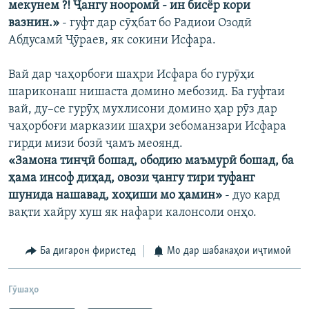
мекунем ?! Ҷангу нооромӣ - ин бисёр кори
вазнин.»
- гуфт дар сӯҳбат бо Радиои Озодӣ
Абдусамӣ Ҷӯраев, як сокини Исфара.
Вай дар чаҳорбоғи шаҳри Исфара бо гурӯҳи
шариконаш нишаста домино мебозид. Ба гуфтаи
вай, ду–се гурӯҳ мухлисони домино ҳар рӯз дар
чаҳорбоғи марказии шаҳри зебоманзари Исфара
гирди мизи бозӣ ҷамъ меоянд.
«Замона тинҷӣ бошад, ободию маъмурӣ бошад, ба
ҳама инсоф диҳад, овози ҷангу тири туфанг
шунида нашавад, хоҳиши мо ҳамин»
- дуо кард
вақти хайру хуш як нафари калонсоли онҳо.
Ба дигарон фиристед
Мо дар шабакаҳои иҷтимоӣ
Гӯшаҳо