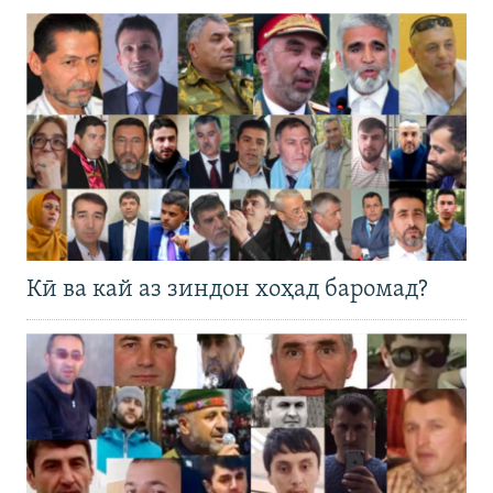
Кӣ ва кай аз зиндон хоҳад баромад?