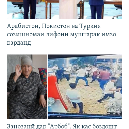
Арабистон, Покистон ва Туркия
созишномаи дифоии муштарак имзо
карданд
Занозанӣ дар "Арбоб". Як кас боздошт