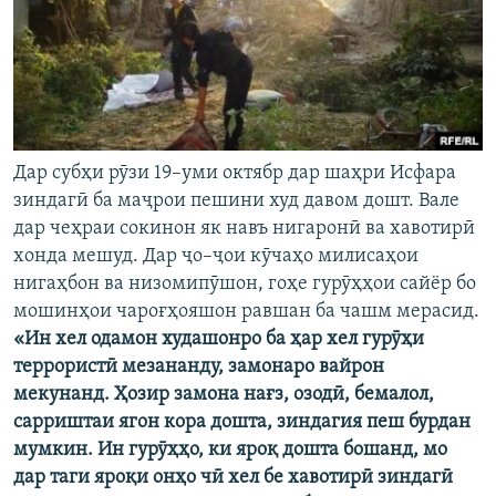
Дар субҳи рӯзи 19–уми октябр дар шаҳри Исфара
зиндагӣ ба маҷрои пешини худ давом дошт. Вале
дар чеҳраи сокинон як навъ нигаронӣ ва хавотирӣ
хонда мешуд. Дар ҷо–ҷои кӯчаҳо милисаҳои
нигаҳбон ва низомипӯшон, гоҳе гурӯҳҳои сайёр бо
мошинҳои чароғҳояшон равшан ба чашм мерасид.
«Ин хел одамон худашонро ба ҳар хел гурӯҳи
террористӣ мезананду, замонаро вайрон
мекунанд. Ҳозир замона нағз, озодӣ, бемалол,
сарриштаи ягон кора дошта, зиндагия пеш бурдан
мумкин. Ин гурӯҳҳо, ки яроқ дошта бошанд, мо
дар таги яроқи онҳо чӣ хел бе хавотирӣ зиндагӣ