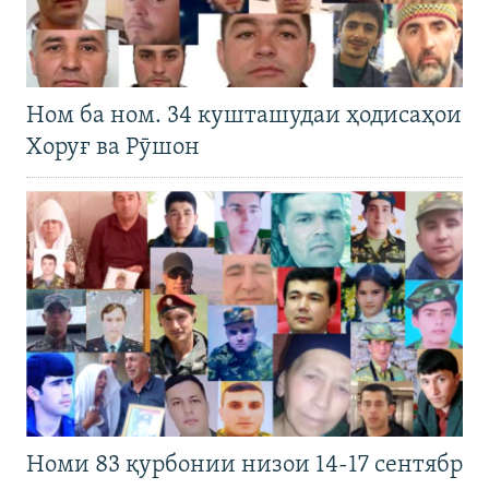
Ном ба ном. 34 кушташудаи ҳодисаҳои
Хоруғ ва Рӯшон
Номи 83 қурбонии низои 14-17 сентябр