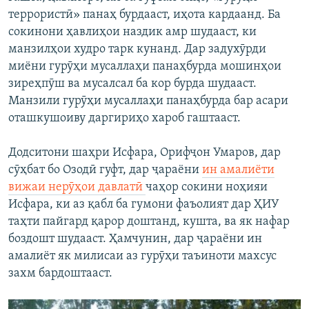
террористӣ» панаҳ бурдааст, иҳота кардаанд. Ба
сокинони ҳавлиҳои наздик амр шудааст, ки
манзилҳои худро тарк кунанд. Дар задухӯрди
миёни гурӯҳи мусаллаҳи панаҳбурда мошинҳои
зиреҳпӯш ва мусалсал ба кор бурда шудааст.
Манзили гурӯҳи мусаллаҳи панаҳбурда бар асари
оташкушоиву даргириҳо хароб гаштааст.
Додситони шаҳри Исфара, Орифҷон Умаров, дар
сӯҳбат бо Озодӣ гуфт, дар ҷараёни
ин амалиёти
вижаи нерӯҳои давлатӣ
чаҳор сокини ноҳияи
Исфара, ки аз қабл ба гумони фаъолият дар ҲИУ
таҳти пайгард қарор доштанд, кушта, ва як нафар
боздошт шудааст. Ҳамчунин, дар ҷараёни ин
амалиёт як милисаи аз гурӯҳи таъиноти махсус
захм бардоштааст.