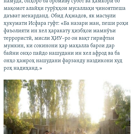
намуда, онҳоро ба оромиву субот ва ҳамкорӣ бо
мақомот алайҳи гурӯҳҳои мусаллаҳи ҷиноятпеша
даъват мекарданд. Обид Аҳмадов, як масъули
ҳукумати Исфара гуфт: «Ба назари ман, пеши роҳи
фаъолияти ин хел ҳаракату ҳизбҳои мамнӯъи
террористӣ, мисли ҲИУ–ро он вақт гирифтан
мумкин, ки сокинони ҳар маҳалла барои дар
байни онҳо пайдо нашудани ин хел афрод ва ба
онҳо ҳамроҳ нашудани фарзанду наздикони худ
роҳ надиҳанд.»