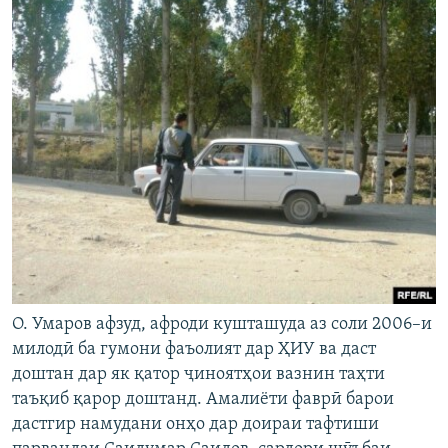
О. Умаров афзуд, афроди кушташуда аз соли 2006–и
милодӣ ба гумони фаъолият дар ҲИУ ва даст
доштан дар як қатор ҷиноятҳои вазнин таҳти
таъқиб қарор доштанд. Амалиёти фаврӣ барои
дастгир намудани онҳо дар доираи тафтиши