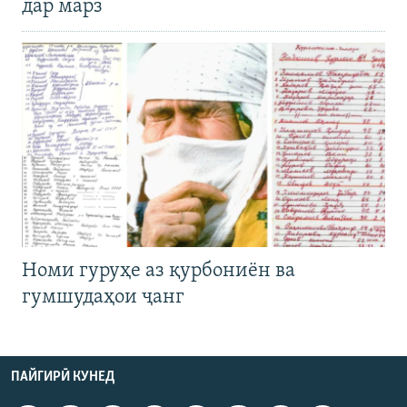
дар марз
Номи гуруҳе аз қурбониён ва
гумшудаҳои ҷанг
ПАЙГИРӢ КУНЕД