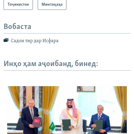
Тоҷикистон
Минтақаҳо
Вобаста
Садои тир дар Исфара
Инҳо ҳам аҷоибанд, бинед: