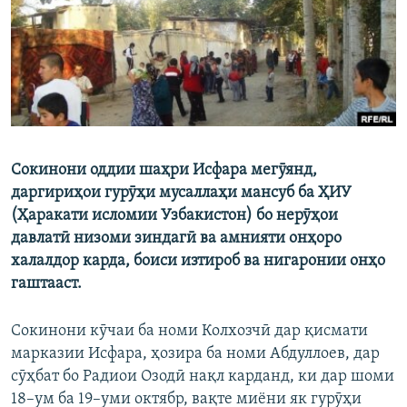
ГУЗОРИШҲОИ РАДИОӢ
Русский
ПАЙГИРӢ КУНЕД
Сокинони оддии шаҳри Исфара мегӯянд,
даргириҳои гурӯҳи мусаллаҳи мансуб ба ҲИУ
Ҳамаи сомонаҳои RFE/RL
(Ҳаракати исломии Узбакистон) бо нерӯҳои
давлатӣ низоми зиндагӣ ва амнияти онҳоро
халалдор карда, боиси изтироб ва нигаронии онҳо
гаштааст.
Сокинони кӯчаи ба номи Колхозчӣ дар қисмати
марказии Исфара, ҳозира ба номи Абдуллоев, дар
сӯҳбат бо Радиои Озодӣ нақл карданд, ки дар шоми
18–ум ба 19–уми октябр, вақте миёни як гурӯҳи