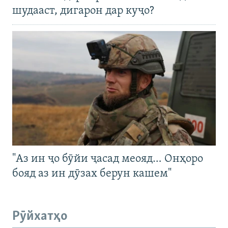
шудааст, дигарон дар куҷо?
"Аз ин ҷо бӯйи ҷасад меояд… Онҳоро
бояд аз ин дӯзах берун кашем"
Рӯйхатҳо