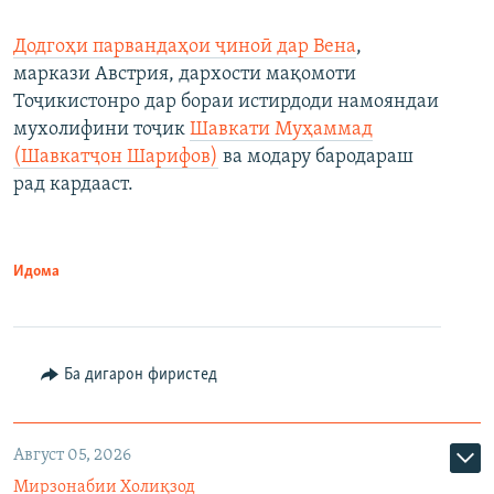
Додгоҳи парвандаҳои ҷиноӣ дар Вена
,
маркази Австрия, дархости мақомоти
Тоҷикистонро дар бораи истирдоди намояндаи
мухолифини тоҷик
Шавкати Муҳаммад
(Шавкатҷон Шарифов)
ва модару бародараш
рад кардааст.
Идома
Ба дигарон фиристед
Август 05, 2026
Мирзонабии Холиқзод