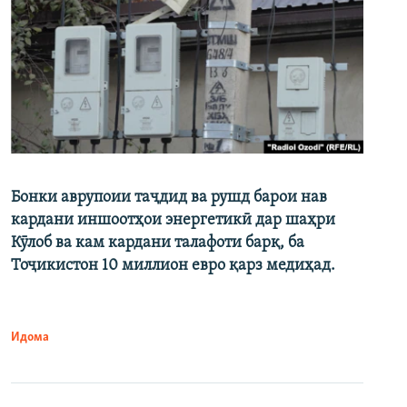
Бонки аврупоии таҷдид ва рушд барои нав
кардани иншоотҳои энергетикӣ дар шаҳри
Кӯлоб ва кам кардани талафоти барқ, ба
Тоҷикистон 10 миллион евро қарз медиҳад.
Идома