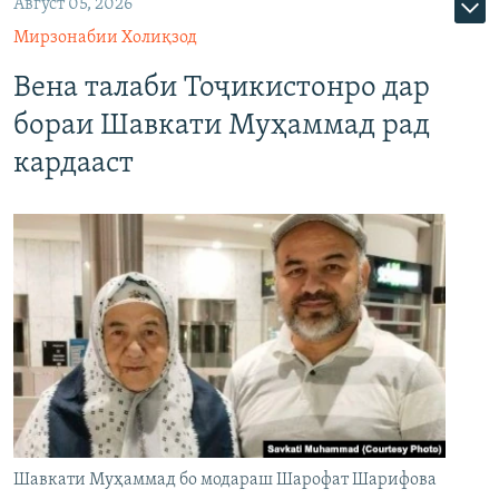
Август 05, 2026
Мирзонабии Холиқзод
Вена талаби Тоҷикистонро дар
бораи Шавкати Муҳаммад рад
кардааст
Шавкати Муҳаммад бо модараш Шарофат Шарифова