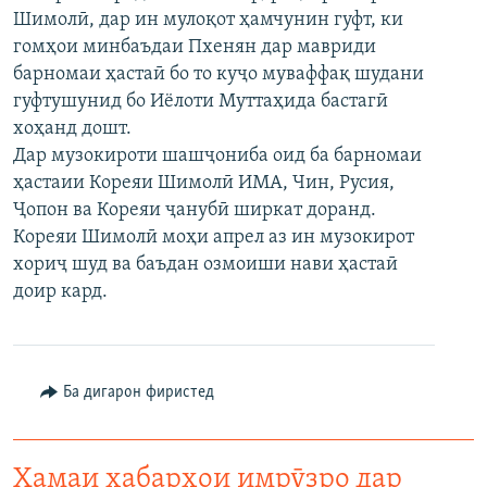
Шимолӣ, дар ин мулоқот ҳамчунин гуфт, ки
ГУЗОРИШҲОИ РАДИОӢ
Русский
гомҳои минбаъдаи Пхенян дар мавриди
барномаи ҳастаӣ бо то куҷо муваффақ шудани
ПАЙГИРӢ КУНЕД
гуфтушунид бо Иёлоти Муттаҳида бастагӣ
хоҳанд дошт.
Дар музокироти шашҷониба оид ба барномаи
ҳастаии Кореяи Шимолӣ ИМА, Чин, Русия,
Ҷопон ва Кореяи ҷанубӣ ширкат доранд.
Кореяи Шимолӣ моҳи апрел аз ин музокирот
Ҳамаи сомонаҳои RFE/RL
хориҷ шуд ва баъдан озмоиши нави ҳастаӣ
доир кард.
Ба дигарон фиристед
Ҳамаи хабарҳои имрӯзро дар