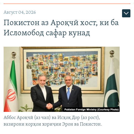
Август 04, 2026
Покистон аз Ароқчӣ хост, ки ба
Исломобод сафар кунад
Аббос Ароқчӣ (аз чап) ва Исҳоқ Дор (аз рост),
вазирони корҳои хориҷии Эрон ва Покистон.