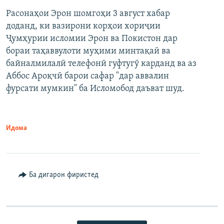
Расонаҳои Эрон шомгоҳи 3 август хабар
доданд, ки вазирони корҳои хориҷии
Ҷумҳурии исломии Эрон ва Покистон дар
бораи таҳаввулоти муҳими минтақаӣ ва
байналмилалӣ телефонӣ гуфтугӯ карданд ва аз
Аббос Ароқчӣ барои сафар "дар аввалин
фурсати мумкин" ба Исломобод даъват шуд.
Идома
Ба дигарон фиристед