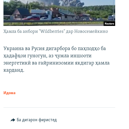
Ҳамла ба анбори "Wildberries" дар Новосемейкино
Украина ва Русия дигарбора бо паҳподҳо ба
ҳадафҳои гуногун, аз ҷумла иншооти
энергетикӣ ва ғайринизомии якдигар ҳамла
карданд.
Идома
Ба дигарон фиристед