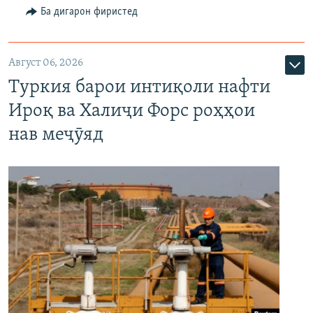
Ба дигарон фиристед
Август 06, 2026
Туркия барои интиқоли нафти
Ироқ ва Халиҷи Форс роҳҳои
нав меҷӯяд