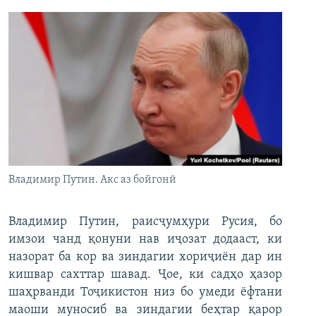
Владимир Путин. Акс аз бойгонӣ
Владимир Путин, раисҷумҳури Русия, бо
имзои чанд қонуни нав иҷозат додааст, ки
назорат ба кор ва зиндагии хориҷиён дар ин
кишвар сахттар шавад. Ҷое, ки садҳо ҳазор
шаҳрванди Тоҷикистон низ бо умеди ёфтани
маоши муносиб ва зиндагии беҳтар қарор