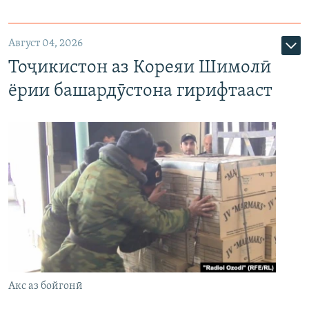
Август 04, 2026
Тоҷикистон аз Кореяи Шимолӣ
ёрии башардӯстона гирифтааст
Акс аз бойгонӣ