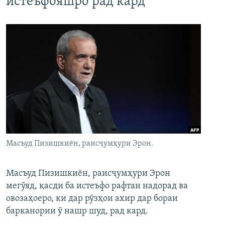
истеъфояшро рад кард
Масъуд Пизишкиён, раисҷумҳури Эрон.
Масъуд Пизишкиён, раисҷумҳури Эрон
мегӯяд, қасди ба истеъфо рафтан надорад ва
овозаҳоеро, ки дар рӯзҳои ахир дар бораи
барканории ӯ нашр шуд, рад кард.