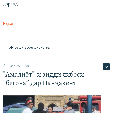
доранд.
Идома
Ба дигарон фиристед
Август 05, 2026
"Амалиёт"-и зидди либоси
“бегона” дар Панҷакент