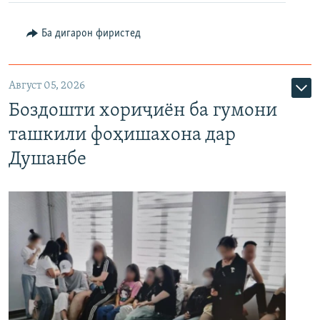
Ба дигарон фиристед
Август 05, 2026
Боздошти хориҷиён ба гумони
ташкили фоҳишахона дар
Душанбе