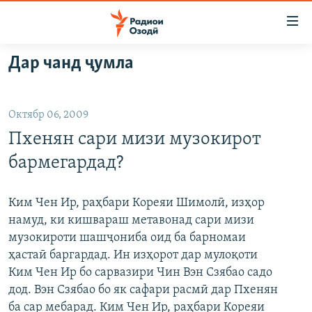
Пайвандҳои
дастрасӣ
Ҷаҳиш
Дар чанд ҷумла
ба
ГӮШАҲО
мояи
ГАПИ ОЗОД
СИЁСАТ
аслӣ
Октябр 06, 2009
РӮЗГОРИ МУҲОҶИР
Ҷаҳиш
ИҚТИСОД
Пхенян сари мизи музокирот
ба
САЛОМ, ХОҲАР
ҶОМЕА
феҳристи
бармегардад?
ТАҲҚИҚОТ
ҚАЗИЯИ "КРОКУС"
аслӣ
Ҷаҳиш
ҶАНГ ДАР УКРАИНА
ОСИЁИ МАРКАЗӢ
Ким Чен Ир, раҳбари Кореяи Шимолӣ, изҳор
ба
намуд, ки кишвараш метавонад сари мизи
НАЗАРИ МАРДУМ
ФАРҲАНГ
ҷустор
музокироти шашҷониба оид ба барномаи
ЧАНДРАСОНАӢ
МЕҲМОНИ ОЗОДӢ
БЛОГИСТОН
ҳастаӣ баргардад. Ин изҳорот дар мулоқоти
Ким Чен Ир бо сарвазири Чин Вэн Сзябао садо
РӮЙХАТҲО
ВАРЗИШ
ОЗОДӢ ОНЛАЙН
ВИДЕО
дод. Вэн Сзябао бо як сафари расмӣ дар Пхенян
КИТОБҲОИ ОЗОДӢ
НИГОРИСТОН
ба сар мебарад. Ким Чен Ир, раҳбари Кореяи