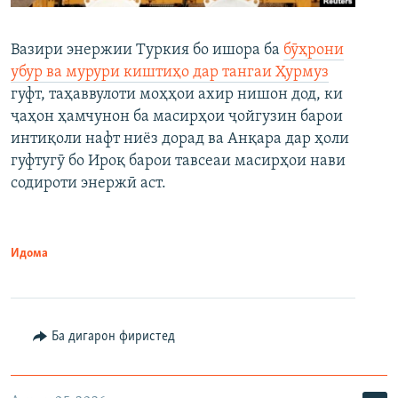
Вазири энержии Туркия бо ишора ба
бӯҳрони
убур ва мурури киштиҳо дар тангаи Ҳурмуз
гуфт, таҳаввулоти моҳҳои ахир нишон дод, ки
ҷаҳон ҳамчунон ба масирҳои ҷойгузин барои
интиқоли нафт ниёз дорад ва Анқара дар ҳоли
гуфтугӯ бо Ироқ барои тавсеаи масирҳои нави
содироти энержӣ аст.
Идома
Ба дигарон фиристед