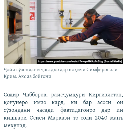
Ҷойи сӯзондани ҷасадҳо дар ноҳияи Симферополи
Қрим. Акс аз бойгонӣ
Содир Ҷабборов, раисҷумҳури Қирғизистон,
қонунеро имзо кард, ки бар асоси он
сӯзондани ҷасади фавтидагонро дар ин
кишвари Осиёи Марказӣ то соли 2040 манъ
мекунад.