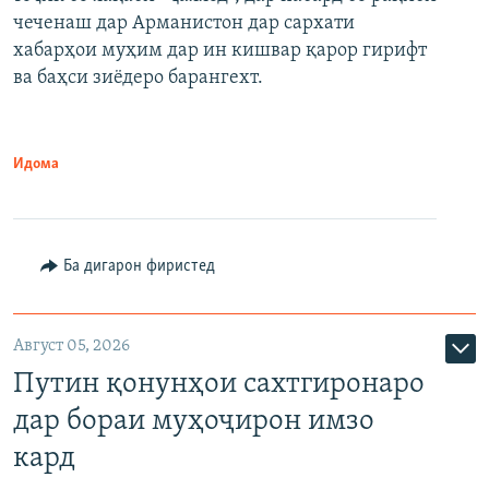
480p
Auto
240p
360p
480p
чеченаш дар Арманистон дар сархати
720p
хабарҳои муҳим дар ин кишвар қарор гирифт
720p
1080p
ва баҳси зиёдеро барангехт.
1080p
Идома
Ба дигарон фиристед
Август 05, 2026
Путин қонунҳои сахтгиронаро
дар бораи муҳоҷирон имзо
кард