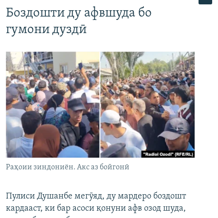
Боздошти ду афвшуда бо
гумони дуздӣ
Раҳоии зиндониён. Акс аз бойгонӣ
Пулиси Душанбе мегӯяд, ду мардеро боздошт
кардааст, ки бар асоси қонуни афв озод шуда,