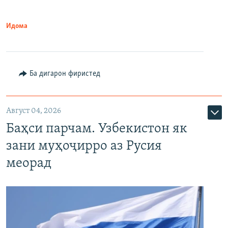
Идома
Ба дигарон фиристед
Август 04, 2026
Баҳси парчам. Узбекистон як
зани муҳоҷирро аз Русия
меорад