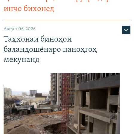
инҷо бихонед
Август 06, 2026
Таҳхонаи биноҳои
баландошёнаро паноҳгоҳ
мекунанд