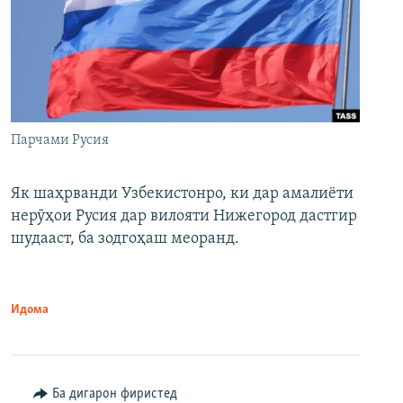
Парчами Русия
Як шаҳрванди Узбекистонро, ки дар амалиёти
нерӯҳои Русия дар вилояти Нижегород дастгир
шудааст, ба зодгоҳаш меоранд.
Идома
Ба дигарон фиристед