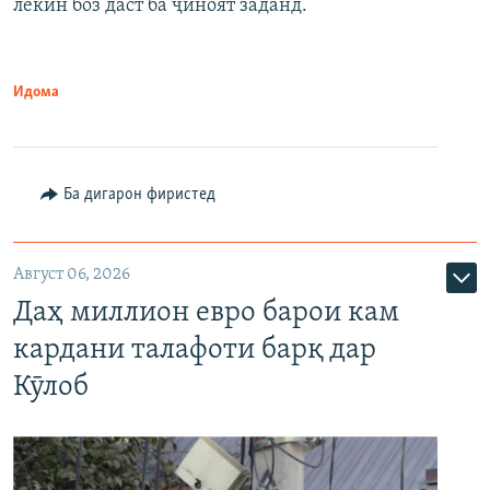
лекин боз даст ба ҷиноят заданд.
Идома
Ба дигарон фиристед
Август 06, 2026
Даҳ миллион евро барои кам
кардани талафоти барқ дар
Кӯлоб