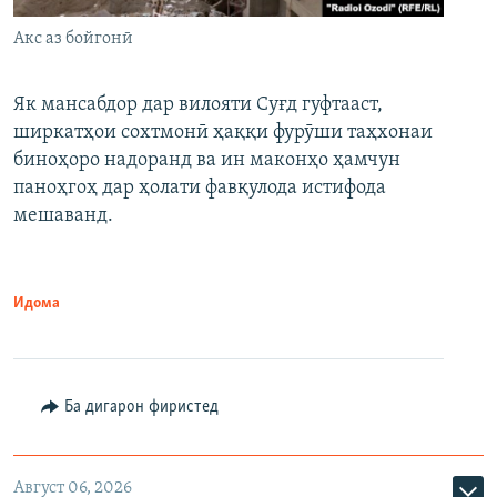
Акс аз бойгонӣ
Як мансабдор дар вилояти Суғд гуфтааст,
ширкатҳои сохтмонӣ ҳаққи фурӯши таҳхонаи
биноҳоро надоранд ва ин маконҳо ҳамчун
паноҳгоҳ дар ҳолати фавқулода истифода
мешаванд.
Идома
Ба дигарон фиристед
Август 06, 2026