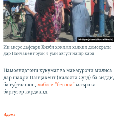
Ин аксро дафтари Ҳизби ҳокими халқии демократӣ
дар Панҷакент рӯзи 4-уми август нашр кард
Намояндагони ҳукумат ва маъмурони милиса
дар шаҳри Панҷакент (вилояти Суғд) ба зидди,
ба гуфтаашон,
либоси “бегона”
маърака
баргузор кардаанд.
Идома