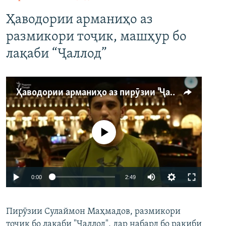
Ҳаводории арманиҳо аз
размикори тоҷик, машҳур бо
лақаби “Ҷаллод”
Ҳаводории арманиҳо аз пирӯзии "Ҷаллод"-и тоҷик
Феълан кор намекунад
Auto
0:00
2:49
240p
Пирӯзии Сулаймон Маҳмадов, размикори
360p
тоҷик бо лақаби "Ҷаллод", дар набард бо рақиби