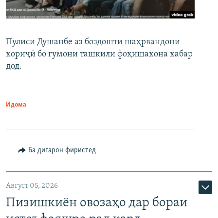
Пулиси Душанбе аз боздошти шаҳрвандони
хориҷӣ бо гумони ташкили фоҳишахона хабар
дод.
Идома
Ба дигарон фиристед
Август 05, 2026
Пизишкиён овозаҳо дар бораи