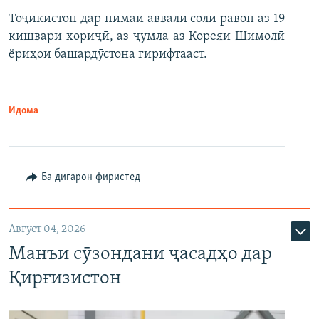
Тоҷикистон дар нимаи аввали соли равон аз 19
кишвари хориҷӣ, аз ҷумла аз Кореяи Шимолӣ
ёриҳои башардӯстона гирифтааст.
Идома
Ба дигарон фиристед
Август 04, 2026
Манъи сӯзондани ҷасадҳо дар
Қирғизистон