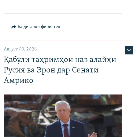
Ба дигарон фиристед
Август 09, 2026
Қабули таҳримҳои нав алайҳи
Русия ва Эрон дар Сенати
Амрико