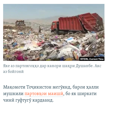
Яке аз партовгоҳҳо дар канори шаҳри Душанбе. Акс
аз бойгонӣ
Мақомоти Тоҷикистон мегӯянд, барои ҳалли
мушкили
партовҳои маишӣ
, бо як ширкати
чинӣ гуфтугӯ кардаанд.