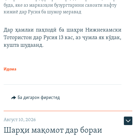
буда, яке аз марказҳои бузургтарини саноати нафту
кимиё дар Русия ба шумор меравад
Дар ҳамлаи паҳподӣ ба шаҳри Нижнекамски
Тотористон дар Русия 13 кас, аз ҷумла як кӯдак,
кушта шудаанд.
Идома
Ба дигарон фиристед
Август 10, 2026
Шарҳи мақомот дар бораи