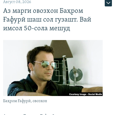
Август 08, 2026
Аз марги овозхон Баҳром
Ғафурӣ шаш сол гузашт. Вай
имсол 50-сола мешуд
Баҳром Ғафурӣ, овозхон