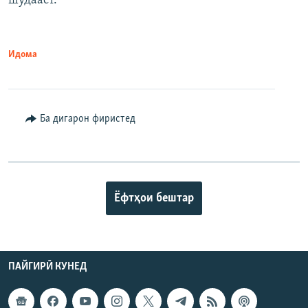
шудааст.
Идома
Ба дигарон фиристед
Ёфтҳои бештар
ПАЙГИРӢ КУНЕД