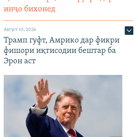
инҷо бихонед
Август 10, 2026
Трамп гуфт, Амрико дар фикри
фишори иқтисодии бештар ба
Эрон аст