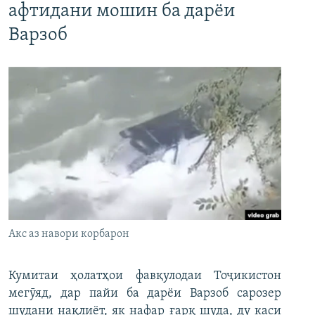
афтидани мошин ба дарёи
Варзоб
Акс аз навори корбарон
Кумитаи ҳолатҳои фавқулодаи Тоҷикистон
мегӯяд, дар пайи ба дарёи Варзоб сарозер
шудани нақлиёт, як нафар ғарқ шуда, ду каси