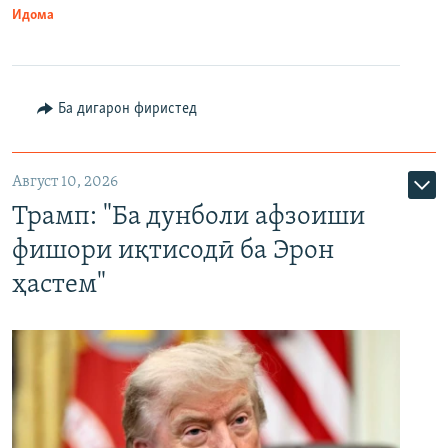
Идома
Ба дигарон фиристед
Август 10, 2026
Трамп: "Ба дунболи афзоиши
фишори иқтисодӣ ба Эрон
ҳастем"