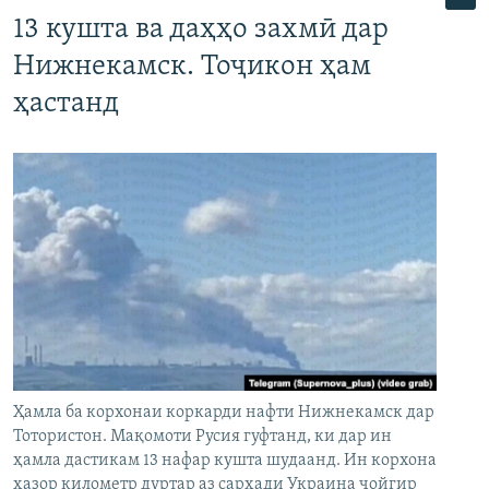
13 кушта ва даҳҳо захмӣ дар
Нижнекамск. Тоҷикон ҳам
ҳастанд
Ҳамла ба корхонаи коркарди нафти Нижнекамск дар
Тотористон. Мақомоти Русия гуфтанд, ки дар ин
ҳамла дастикам 13 нафар кушта шудаанд. Ин корхона
ҳазор километр дуртар аз сарҳади Украина ҷойгир