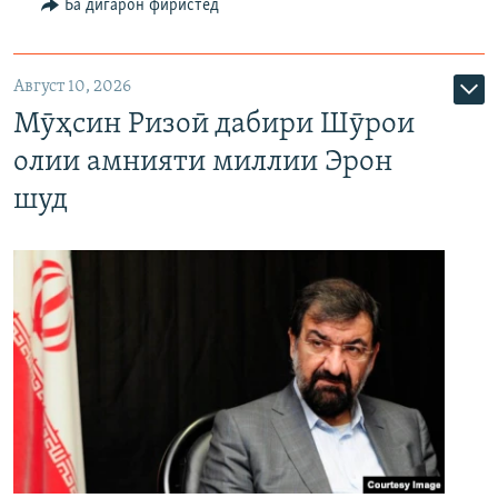
Ба дигарон фиристед
Август 10, 2026
Мӯҳсин Ризоӣ дабири Шӯрои
олии амнияти миллии Эрон
шуд