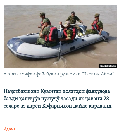
Акс аз саҳифаи фейсбукии рӯзномаи "Насими Айём"
Наҷотбахшони Кумитаи ҳолатҳои фавқулода
баъди ҳашт рӯз ҷустуҷӯ ҷасади як ҷавони 28-
соларо аз дарёи Кофарниҳон пайдо кардаанд.
Идома