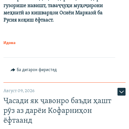
гузорише навишт, таваҷҷуҳи муҳоҷирони
меҳнатӣ аз кишварҳои Осиёи Марказӣ ба
Русия коҳиш ёфтааст.
Идома
Ба дигарон фиристед
Август 09, 2026
Ҷасади як ҷавонро баъди ҳашт
рӯз аз дарёи Кофарниҳон
ёфтаанд