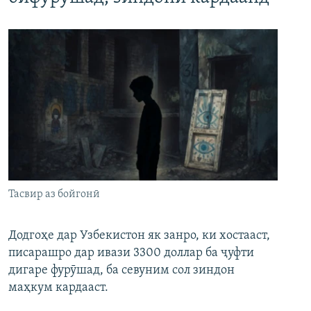
Тасвир аз бойгонӣ
Додгоҳе дар Узбекистон як занро, ки хостааст,
писарашро дар ивази 3300 доллар ба ҷуфти
дигаре фурӯшад, ба севуним сол зиндон
маҳкум кардааст.