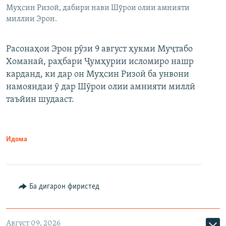
Муҳсин Ризоӣ, дабири нави Шӯрои олии амнияти
миллии Эрон.
Расонаҳои Эрон рӯзи 9 август ҳукми Муҷтабо
Хоманаӣ, раҳбари Ҷумҳурии исломиро нашр
карданд, ки дар он Муҳсин Ризоӣ ба унвони
намояндаи ӯ дар Шӯрои олии амнияти миллӣ
таъйин шудааст.
Идома
Ба дигарон фиристед
Август 09, 2026