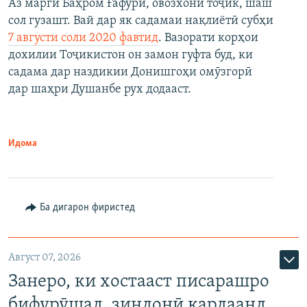
Аз марги Баҳром Ғафурӣ, овозхони тоҷик, шаш
сол гузашт. Вай дар як садамаи нақлиётӣ субҳи
7 августи соли 2020 фавтид
. Вазорати корҳои
дохилии Тоҷикистон он замон гуфта буд, ки
садама дар наздикии Донишгоҳи омӯзгорӣ
дар шаҳри Душанбе рух додааст.
Идома
Ба дигарон фиристед
Август 07, 2026
Занеро, ки хостааст писарашро
бифурӯшад, зиндонӣ кардаанд