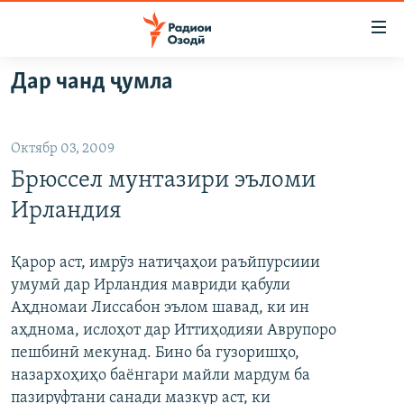
Пайвандҳои
дастрасӣ
Ҷаҳиш
Дар чанд ҷумла
ба
ГӮШАҲО
мояи
ГАПИ ОЗОД
СИЁСАТ
аслӣ
Октябр 03, 2009
РӮЗГОРИ МУҲОҶИР
Ҷаҳиш
ИҚТИСОД
Брюссел мунтазири эъломи
ба
САЛОМ, ХОҲАР
ҶОМЕА
феҳристи
Ирландия
ТАҲҚИҚОТ
ҚАЗИЯИ "КРОКУС"
аслӣ
Ҷаҳиш
ҶАНГ ДАР УКРАИНА
ОСИЁИ МАРКАЗӢ
Қарор аст, имрӯз натиҷаҳои раъйпурсиии
ба
умумӣ дар Ирландия мавриди қабули
НАЗАРИ МАРДУМ
ФАРҲАНГ
ҷустор
Аҳдномаи Лиссабон эълом шавад, ки ин
ЧАНДРАСОНАӢ
МЕҲМОНИ ОЗОДӢ
БЛОГИСТОН
аҳднома, ислоҳот дар Иттиҳодияи Аврупоро
пешбинӣ мекунад. Бино ба гузоришҳо,
РӮЙХАТҲО
ВАРЗИШ
ОЗОДӢ ОНЛАЙН
ВИДЕО
назархоҳиҳо баёнгари майли мардум ба
КИТОБҲОИ ОЗОДӢ
НИГОРИСТОН
пазируфтани санади мазкур аст, ки