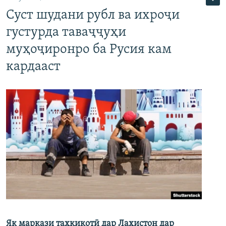
Суст шудани рубл ва ихроҷи
густурда таваҷҷуҳи
муҳоҷиронро ба Русия кам
кардааст
Як маркази таҳқиқотӣ дар Лаҳистон дар