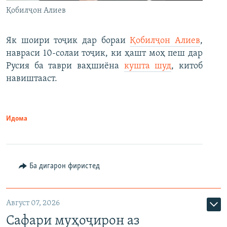
Қобилҷон Алиев
Як шоири тоҷик дар бораи
Қобилҷон Алиев
,
навраси 10-солаи тоҷик, ки ҳашт моҳ пеш дар
Русия ба таври ваҳшиёна
кушта шуд
, китоб
навиштааст.
Идома
Ба дигарон фиристед
Август 07, 2026
Сафари муҳоҷирон аз