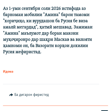
Аз 1-уми сентябри соли 2026 истифода аз
барномаи мобилии "Амина" барои тамоми
"хориҷиҳо, ки вурудашон ба Русия бе виза
амалӣ мегардад", ҳатмӣ мешавад. Замимаи
"Амина" маълумот дар бораи макони
муҳоҷиронро дар шаҳри Маскав ва вилояти
ҳамноми он, ба Вазорати корҳои дохилии
Русия мефиристад.
Идома
Ба дигарон фиристед