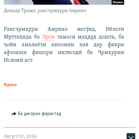
Доналд Трамп, раисҷумҳури Амрико
Раисҷумҳури Амрико мегӯяд, Иёлоти
Муттаҳида бо
Эрон
тамоси маҳдуд дошта, ба
ҷойи амалиёти низомии нав дар фикри
афзоиши фишори иқтисодӣ ба Ҷумҳурии
Исломӣ аст.
Идома
Ба дигарон фиристед
Август 10, 2026