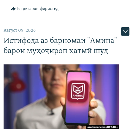
Ба дигарон фиристед
Август 09, 2026
Истифода аз барномаи "Амина"
барои муҳоҷирон ҳатмӣ шуд