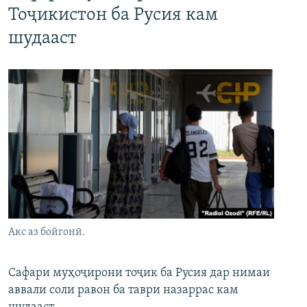
Тоҷикистон ба Русия кам
шудааст
Акс аз бойгонӣ.
Сафари муҳоҷирони тоҷик ба Русия дар нимаи
аввали соли равон ба таври назаррас кам