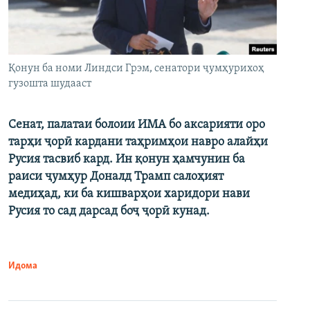
Қонун ба номи Линдси Грэм, сенатори ҷумҳурихоҳ
гузошта шудааст
Сенат, палатаи болоии ИМА бо аксарияти оро
тарҳи ҷорӣ кардани таҳримҳои навро алайҳи
Русия тасвиб кард. Ин қонун ҳамчунин ба
раиси ҷумҳур Доналд Трамп салоҳият
медиҳад, ки ба кишварҳои харидори нави
Русия то сад дарсад боҷ ҷорӣ кунад.
Идома