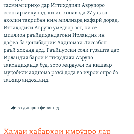
тасмимгириҳо дар Иттиҳодияи Аврупоро
ГУЗОРИШҲОИ РАДИОӢ
Русский
осонтар мекунад, ки ин хонавода 27 узв ва
аҳолии тақрибан ним миллиард нафарӣ дорад.
ПАЙГИРӢ КУНЕД
Иттиҳодияи Аврупо умедвор аст, ки се
миллион раъйдиҳандагони Ирландия ин
дафъа ба ҷонибдории Аҳдномаи Лиссабон
раъй хоҳанд дод. Раъйпурсии соли гузашта дар
Ирландия барои Иттиҳодияи Аврупо
такондиҳанда буд, зеро мардуми он кишвар
Ҳамаи сомонаҳои RFE/RL
муқобили аҳднома раъй дода ва иҷрои онро ба
таъхир андохтанд.
Ба дигарон фиристед
Ҳамаи хабарҳои имрӯзро дар