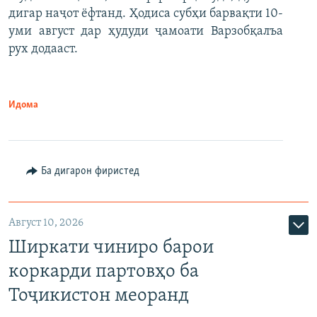
дигар наҷот ёфтанд. Ҳодиса субҳи барвақти 10-
уми август дар ҳудуди ҷамоати Варзобқалъа
рух додааст.
Идома
Ба дигарон фиристед
Август 10, 2026
Ширкати чиниро барои
коркарди партовҳо ба
Тоҷикистон меоранд