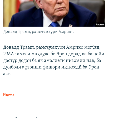
Доналд Трамп, раисҷумҳури Амрико.
Доналд Трамп, раисҷумҳури Амрико мегӯяд,
ИМА тамоси маҳдуде бо Эрон дорад ва ба ҷойи
дастур додан ба як амалиёти низомии нав, ба
дунболи афзоиши фишори иқтисодӣ ба Эрон
аст.
Идома