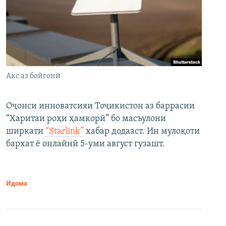
Акс аз бойгонӣ
Оҷонси инноватсияи Тоҷикистон аз баррасии
“Харитаи роҳи ҳамкорӣ” бо масъулони
ширкати
“Starlink”
хабар додааст. Ин мулоқоти
бархат ё онлайнӣ 5-уми август гузашт.
Идома