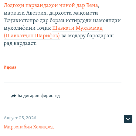
Додгоҳи парвандаҳои ҷиноӣ дар Вена
,
маркази Австрия, дархости мақомоти
Тоҷикистонро дар бораи истирдоди намояндаи
мухолифини тоҷик
Шавкати Муҳаммад
(Шавкатҷон Шарифов)
ва модару бародараш
рад кардааст.
Идома
Ба дигарон фиристед
Август 05, 2026
Мирзонабии Холиқзод