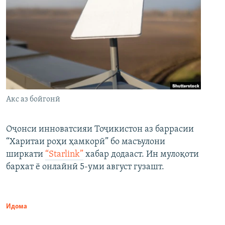
Акс аз бойгонӣ
Оҷонси инноватсияи Тоҷикистон аз баррасии
“Харитаи роҳи ҳамкорӣ” бо масъулони
ширкати
“Starlink”
хабар додааст. Ин мулоқоти
бархат ё онлайнӣ 5-уми август гузашт.
Идома