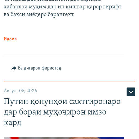
720p
хабарҳои муҳим дар ин кишвар қарор гирифт
720p
1080p
ва баҳси зиёдеро барангехт.
1080p
Идома
Ба дигарон фиристед
Август 05, 2026
Путин қонунҳои сахтгиронаро
дар бораи муҳоҷирон имзо
кард