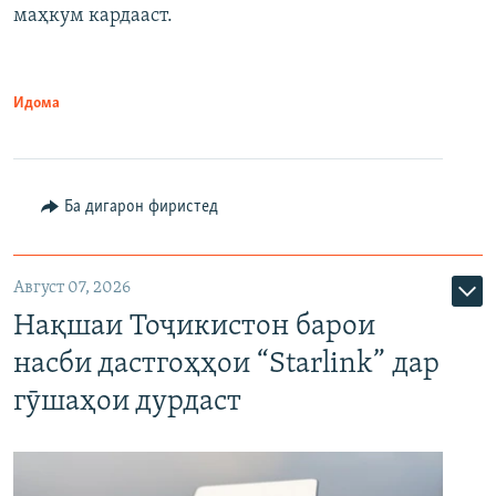
маҳкум кардааст.
Идома
Ба дигарон фиристед
Август 07, 2026
Нақшаи Тоҷикистон барои
насби дастгоҳҳои “Starlink” дар
гӯшаҳои дурдаст