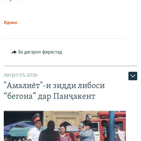
Идома
Ба дигарон фиристед
Август 05, 2026
"Амалиёт"-и зидди либоси
“бегона” дар Панҷакент