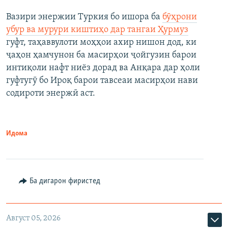
Вазири энержии Туркия бо ишора ба
бӯҳрони
убур ва мурури киштиҳо дар тангаи Ҳурмуз
гуфт, таҳаввулоти моҳҳои ахир нишон дод, ки
ҷаҳон ҳамчунон ба масирҳои ҷойгузин барои
интиқоли нафт ниёз дорад ва Анқара дар ҳоли
гуфтугӯ бо Ироқ барои тавсеаи масирҳои нави
содироти энержӣ аст.
Идома
Ба дигарон фиристед
Август 05, 2026