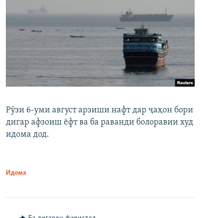
Рӯзи 6-уми август арзиши нафт дар ҷаҳон бори
дигар афзоиш ёфт ва ба раванди болоравии худ
идома дод.
Идома