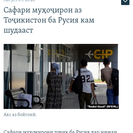
Август 07, 2026
Сафари муҳоҷирон аз
Тоҷикистон ба Русия кам
шудааст
Акс аз бойгонӣ.
Сафари муҳоҷирони тоҷик ба Русия дар нимаи