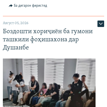
Ба дигарон фиристед
Август 05, 2026
Боздошти хориҷиён ба гумони
ташкили фоҳишахона дар
Душанбе