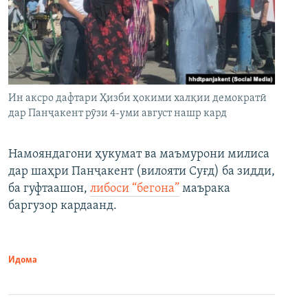
Ин аксро дафтари Ҳизби ҳокими халқии демократӣ
дар Панҷакент рӯзи 4-уми август нашр кард
Намояндагони ҳукумат ва маъмурони милиса
дар шаҳри Панҷакент (вилояти Суғд) ба зидди,
ба гуфтаашон,
либоси “бегона”
маърака
баргузор кардаанд.
Идома