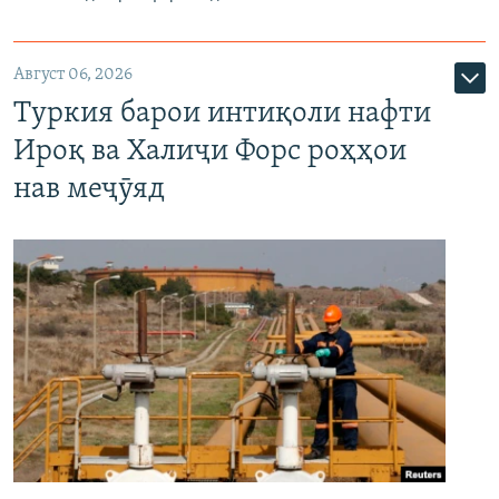
Август 06, 2026
Туркия барои интиқоли нафти
Ироқ ва Халиҷи Форс роҳҳои
нав меҷӯяд