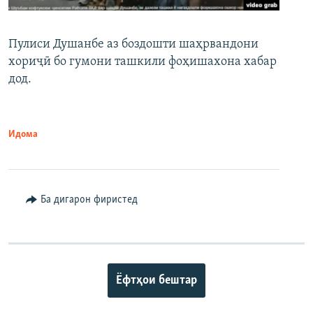
Пулиси Душанбе аз боздошти шаҳрвандони
хориҷӣ бо гумони ташкили фоҳишахона хабар
дод.
Идома
Ба дигарон фиристед
Ёфтҳои бештар