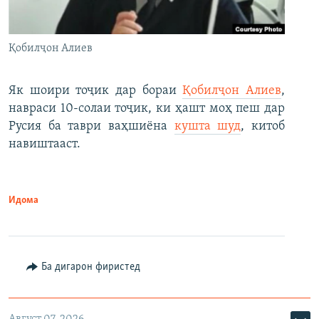
Қобилҷон Алиев
Як шоири тоҷик дар бораи
Қобилҷон Алиев
,
навраси 10-солаи тоҷик, ки ҳашт моҳ пеш дар
Русия ба таври ваҳшиёна
кушта шуд
, китоб
навиштааст.
Идома
Ба дигарон фиристед