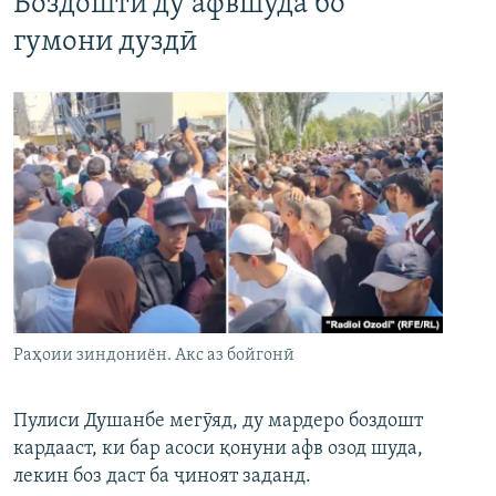
Боздошти ду афвшуда бо
гумони дуздӣ
Раҳоии зиндониён. Акс аз бойгонӣ
Пулиси Душанбе мегӯяд, ду мардеро боздошт
кардааст, ки бар асоси қонуни афв озод шуда,
лекин боз даст ба ҷиноят заданд.