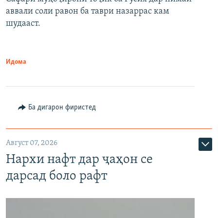
аввали соли равон ба таври назаррас кам
шудааст.
Идома
Ба дигарон фиристед
Август 07, 2026
Нархи нафт дар ҷаҳон се
дарсад боло рафт