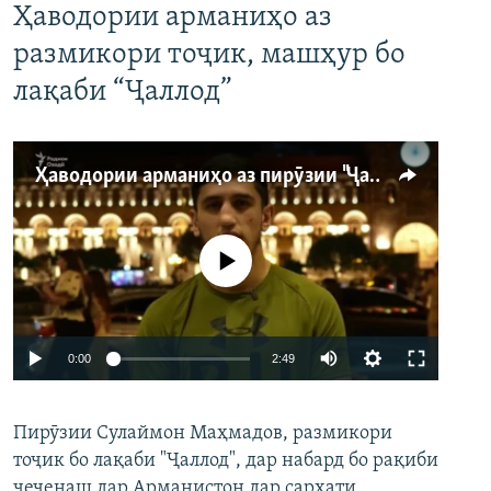
Ҳаводории арманиҳо аз
размикори тоҷик, машҳур бо
лақаби “Ҷаллод”
Ҳаводории арманиҳо аз пирӯзии "Ҷаллод"-и тоҷик
Феълан кор намекунад
Auto
0:00
2:49
240p
Пирӯзии Сулаймон Маҳмадов, размикори
360p
тоҷик бо лақаби "Ҷаллод", дар набард бо рақиби
480p
Auto
240p
360p
480p
чеченаш дар Арманистон дар сархати