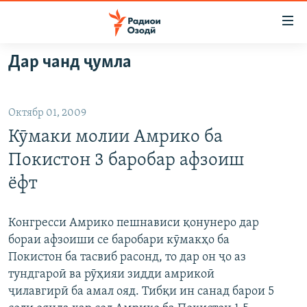
Пайвандҳои
дастрасӣ
Ҷаҳиш
Дар чанд ҷумла
ба
ГӮШАҲО
мояи
ГАПИ ОЗОД
СИЁСАТ
аслӣ
Октябр 01, 2009
РӮЗГОРИ МУҲОҶИР
Ҷаҳиш
ИҚТИСОД
Кӯмаки молии Амрико ба
ба
САЛОМ, ХОҲАР
ҶОМЕА
феҳристи
Покистон 3 баробар афзоиш
ТАҲҚИҚОТ
ҚАЗИЯИ "КРОКУС"
аслӣ
ёфт
Ҷаҳиш
ҶАНГ ДАР УКРАИНА
ОСИЁИ МАРКАЗӢ
ба
НАЗАРИ МАРДУМ
ФАРҲАНГ
Конгресси Амрико пешнависи қонунеро дар
ҷустор
бораи афзоиши се баробари кӯмакҳо ба
ЧАНДРАСОНАӢ
МЕҲМОНИ ОЗОДӢ
БЛОГИСТОН
Покистон ба тасвиб расонд, то дар он ҷо аз
РӮЙХАТҲО
ВАРЗИШ
ОЗОДӢ ОНЛАЙН
ВИДЕО
тундгароӣ ва рӯҳияи зидди амрикоӣ
ҷилавгирӣ ба амал ояд. Тибқи ин санад барои 5
КИТОБҲОИ ОЗОДӢ
НИГОРИСТОН