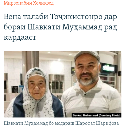
Мирзонабии Холиқзод
Вена талаби Тоҷикистонро дар
бораи Шавкати Муҳаммад рад
кардааст
Шавкати Муҳаммад бо модараш Шарофат Шарифова