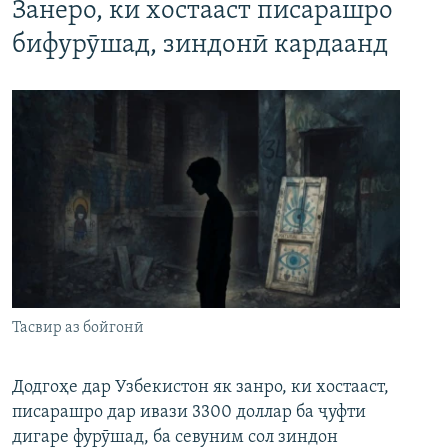
Занеро, ки хостааст писарашро
бифурӯшад, зиндонӣ кардаанд
Тасвир аз бойгонӣ
Додгоҳе дар Узбекистон як занро, ки хостааст,
писарашро дар ивази 3300 доллар ба ҷуфти
дигаре фурӯшад, ба севуним сол зиндон