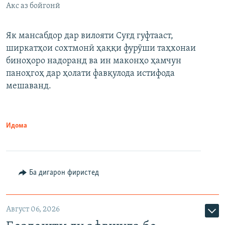
Акс аз бойгонӣ
Як мансабдор дар вилояти Суғд гуфтааст,
ширкатҳои сохтмонӣ ҳаққи фурӯши таҳхонаи
биноҳоро надоранд ва ин маконҳо ҳамчун
паноҳгоҳ дар ҳолати фавқулода истифода
мешаванд.
Идома
Ба дигарон фиристед
Август 06, 2026