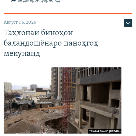
Ба дигарон фиристед
Август 06, 2026
Таҳхонаи биноҳои
баландошёнаро паноҳгоҳ
мекунанд