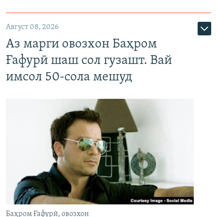
Август 08, 2026
Аз марги овозхон Баҳром
Ғафурӣ шаш сол гузашт. Вай
имсол 50-сола мешуд
Баҳром Ғафурӣ, овозхон