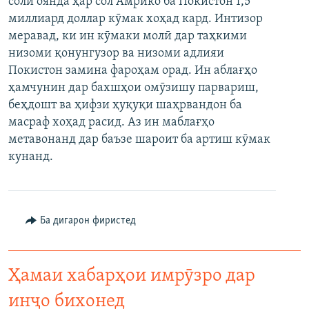
соли оянда ҳар сол Амрико ба Покистон 1,5
ГУЗОРИШҲОИ РАДИОӢ
миллиард доллар кӯмак хоҳад кард. Интизор
Русский
меравад, ки ин кӯмаки молӣ дар таҳкими
низоми қонунгузор ва низоми адлияи
ПАЙГИРӢ КУНЕД
Покистон замина фароҳам орад. Ин аблағҳо
ҳамчунин дар бахшҳои омӯзишу парвариш,
беҳдошт ва ҳифзи ҳуқуқи шаҳрвандон ба
масраф хоҳад расид. Аз ин маблағҳо
метавонанд дар баъзе шароит ба артиш кӯмак
Ҳамаи сомонаҳои RFE/RL
кунанд.
Ба дигарон фиристед
Ҳамаи хабарҳои имрӯзро дар
инҷо бихонед