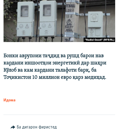
Бонки аврупоии таҷдид ва рушд барои нав
кардани иншоотҳои энергетикӣ дар шаҳри
Кӯлоб ва кам кардани талафоти барқ, ба
Тоҷикистон 10 миллион евро қарз медиҳад.
Идома
Ба дигарон фиристед