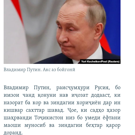
Владимир Путин. Акс аз бойгонӣ
Владимир Путин, раисҷумҳури Русия, бо
имзои чанд қонуни нав иҷозат додааст, ки
назорат ба кор ва зиндагии хориҷиён дар ин
кишвар сахттар шавад. Ҷое, ки садҳо ҳазор
шаҳрванди Тоҷикистон низ бо умеди ёфтани
маоши муносиб ва зиндагии беҳтар қарор
доранд.