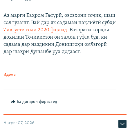
Аз марги Баҳром Ғафурӣ, овозхони тоҷик, шаш
сол гузашт. Вай дар як садамаи нақлиётӣ субҳи
7 августи соли 2020 фавтид
. Вазорати корҳои
дохилии Тоҷикистон он замон гуфта буд, ки
садама дар наздикии Донишгоҳи омӯзгорӣ
дар шаҳри Душанбе рух додааст.
Идома
Ба дигарон фиристед
Август 07, 2026