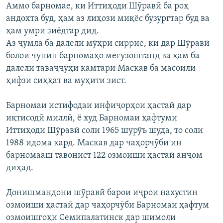
Аммо барномае, ки Иттиҳоди Шӯравӣ ба роҳ
андохта буд, ҳам аз лиҳози миқёс бузургтар буд ва
ҳам умри зиёдтар дид.
Аз ҷумла ба далели мӯҳри сиррие, ки дар Шӯравӣ
болои чунин барномаҳо мегузоштанд ва ҳам ба
далели таваҷҷӯҳи камтари Маскав ба масоили
ҳифзи сиҳҳат ва муҳити зист.
Барномаи истифодаи инфиҷорҳои ҳастаӣ дар
иқтисодӣ миллӣ, ё худ Барномаи ҳафтуми
Иттиҳоди Шӯравӣ соли 1965 шурӯъ шуда, то соли
1988 идома кард. Маскав дар чаҳорчӯби ин
барномааш тавонист 122 озмоиши ҳастаӣ анҷом
диҳад.
Донишмандони шӯравӣ барои иҷрои нахустин
озмоиши ҳастаӣ дар чаҳорчӯби Барномаи ҳафтум
озмоишгоҳи Семипалатинск дар шимоли