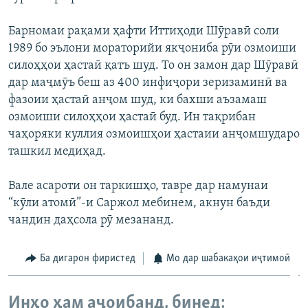
Барномаи рақами ҳафти Иттиҳоди Шӯравӣ соли
1989 бо эълони мораторийи якҷониба рӯи озмоиши
силоҳҳои ҳастаӣ қатъ шуд. То он замон дар Шӯравӣ
дар маҷмӯъ беш аз 400 инфиҷори зеризаминӣ ва
фазоии ҳастаӣ анҷом шуд, ки бахши аъзамаш
озмоиши силоҳҳои ҳастаӣ буд. Ин тақрибан
чаҳоряки куллия озмоишҳои ҳастаии анҷомшударо
ташкил медиҳад.
Вале асароти он таркишҳо, тавре дар намунаи
“кӯли атомӣ”-и Саржол мебинем, акнун баъди
чандин даҳсола рӯ мезананд.
Ба дигарон фиристед
Мо дар шабакаҳои иҷтимоӣ
Инҳо ҳам аҷоибанд, бинед: