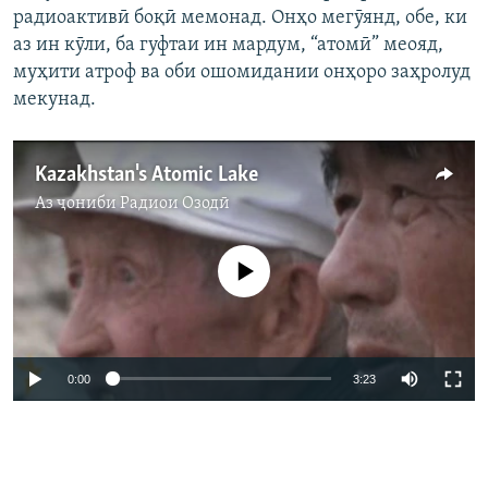
радиоактивӣ боқӣ мемонад. Онҳо мегӯянд, обе, ки
аз ин кӯли, ба гуфтаи ин мардум, “атомӣ” меояд,
муҳити атроф ва оби ошомидании онҳоро заҳролуд
мекунад.
Kazakhstan's Atomic Lake
Аз ҷониби
Радиои Озодӣ
Феълан кор намекунад
0:00
3:23