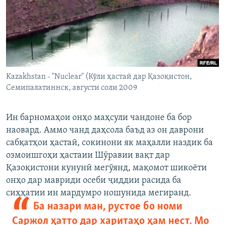
ГУЗОРИШҲОИ РАДИОӢ
Русский
ПАЙГИРӢ КУНЕД
Kazakhstan - "Nuclear" (Кӯли ҳастаӣ дар Қазоқистон,
Семипалатиннск, августи соли 2009
Ҳамаи сомонаҳои RFE/RL
Ин барномаҳои онҳо маҳсули чандоне ба бор
наовард. Аммо чанд даҳсола баъд аз он даврони
сабқатҳои ҳастаӣ, сокинони як маҳалли наздик ба
озмоишгоҳи ҳастаии Шӯравии вақт дар
Қазоқистони кунунӣ мегӯянд, мақомот шикоёти
онҳо дар мавриди осеби ҷиддии расида ба
сиҳҳатии ин мардумро ношунида мегиранд.
Ба назари ман, рустое бо номи
Саржол ҳатто дар харитаҳо ҳам нест. Мо