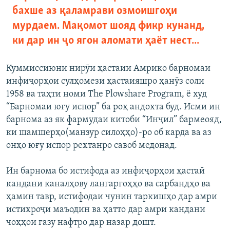
бахше аз қаламрави озмоишгоҳи
мурдаем. Мақомот шояд фикр кунанд,
ки дар ин ҷо ягон аломати ҳаёт нест...
Куммиссиюни нирӯи ҳастаии Амрико барномаи
инфиҷорҳои сулҳомези ҳастаияшро ҳанӯз соли
1958 ва таҳти номи The Plowshare Program, ё худ
“Барномаи юғу испор” ба роҳ андохта буд. Исми ин
барнома аз як фармудаи китоби “Инҷил” бармеояд,
ки шамшерҳо(манзур силоҳҳо)-ро об карда ва аз
онҳо юғу испор рехтанро савоб медонад.
Ин барнома бо истифода аз инфиҷорҳои ҳастаӣ
кандани каналҳову лангаргоҳҳо ва сарбандҳо ва
ҳамин тавр, истифодаи чунин таркишҳо дар амри
истихроҷи маъодин ва ҳатто дар амри кандани
чоҳҳои газу нафтро дар назар дошт.