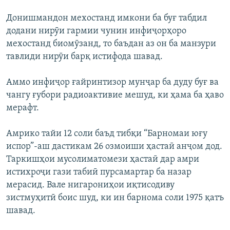
Донишмандон мехостанд имкони ба буғ табдил
додани нирӯи гармии чунин инфиҷорҳоро
мехостанд биомӯзанд, то баъдан аз он ба манзури
тавлиди нирӯи барқ истифода шавад.
Аммо инфиҷор ғайринтизор мунҷар ба дуду буғ ва
чангу ғубори радиоактивие мешуд, ки ҳама ба ҳаво
мерафт.
Амрико тайи 12 соли баъд тибқи “Барномаи юғу
испор”-аш дастикам 26 озмоиши ҳастаӣ анҷом дод.
Таркишҳои мусолиматомези ҳастаӣ дар амри
истихроҷи гази табиӣ пурсамартар ба назар
мерасид. Вале нигарониҳои иқтисодиву
зистмуҳитӣ боис шуд, ки ин барнома соли 1975 қатъ
шавад.