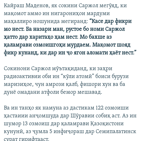
Кайраш Маденов, як сокини Саржол мегӯяд, ки
мақомот аммо ин нигарониҳои мардуми
маҳаллиро ношунида мегиранд:
“Касе дар фикри
мо нест. Ба назари ман, рустое бо номи Саржол
ҳатто дар харитаҳо ҳам нест. Мо бахше аз
қаламрави озмоишгоҳи мурдаем. Мақомот шояд
фикр кунанд, ки дар ин ҷо ягон аломати ҳаёт нест.”
Сокинони Саржол мӯътақиданд, ки заҳри
радиоактивии оби ин “кӯли атомӣ” боиси бурузи
маризиҳое, чун амрози қалб, фишори хун ва ба
дунё омадани атфоли бемор мешавад.
Ва ин танҳо як намуна аз дастикам 122 озмоиши
ҳастаиии анҷомшуда дар Шӯравии собиқ аст. Аз ин
шумор 13 озмоиш дар қаламрави Қазоқистони
кунунӣ, аз ҷумла 5 инфиҷораш дар Семипалатинск
сурат гирифтааст.