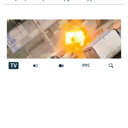
TV
РУС
"Паҳпод дар тори сарам чарх мезад…
Ҷустуҷӯ
ин даҳшат буд"