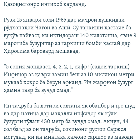
Қазоқистонро интихоб карданд.
Рӯзи 15 январи соли 1965 дар маҷрои хушкидаи
рӯдхонаҳои Чағон ва Ашӣ-Сӯ таркиши ҳастаие ба
вуқӯъ пайваст, ки иқтидораш 140 килотонна, яъне 9
маротиба бузургтар аз таркиши бомби ҳастаӣ дар
Ҳиросима баровард мешавад.
“5 сония мондааст, 4, 3, 2, 1, сифр! (садои таркиш)
Инфиҷор аз қаъри замин беш аз 10 миллион метри
мукааб хокро ба берун афканд. Ин жарфнои бузург
ҳамин тавр ба вуҷуд омад.”
Ин таҷруба ба хотири сохтани як обанбор иҷро шуд
ва дар натиҷа дар маҳалли инфиҷор як кӯли
бузурги тӯлаш 430 метр ба вуҷуд омад. Акнун, 44
сол баъд аз он таҷруба, сокинони рустои Саржол
мегӯянд, ки ин минтақа ҳамоно саршор аз маводи