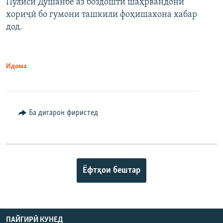
Пулиси Душанбе аз боздошти шаҳрвандони
хориҷӣ бо гумони ташкили фоҳишахона хабар
дод.
Идома
Ба дигарон фиристед
Ёфтҳои бештар
ПАЙГИРӢ КУНЕД