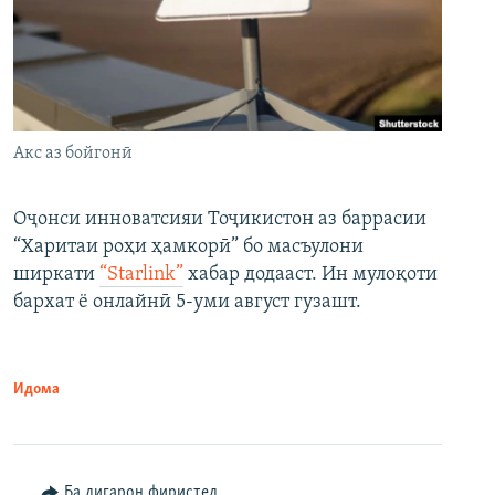
Акс аз бойгонӣ
Оҷонси инноватсияи Тоҷикистон аз баррасии
“Харитаи роҳи ҳамкорӣ” бо масъулони
ширкати
“Starlink”
хабар додааст. Ин мулоқоти
бархат ё онлайнӣ 5-уми август гузашт.
Идома
Ба дигарон фиристед