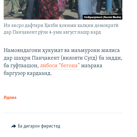
Ин аксро дафтари Ҳизби ҳокими халқии демократӣ
дар Панҷакент рӯзи 4-уми август нашр кард
Намояндагони ҳукумат ва маъмурони милиса
дар шаҳри Панҷакент (вилояти Суғд) ба зидди,
ба гуфтаашон,
либоси “бегона”
маърака
баргузор кардаанд.
Идома
Ба дигарон фиристед