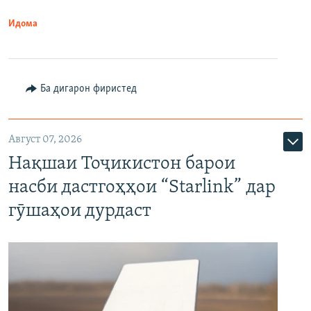
Идома
Ба дигарон фиристед
Август 07, 2026
Нақшаи Тоҷикистон барои
насби дастгоҳҳои “Starlink” дар
гӯшаҳои дурдаст