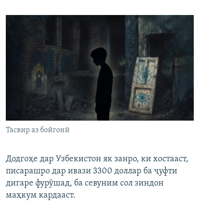
Тасвир аз бойгонӣ
Додгоҳе дар Узбекистон як занро, ки хостааст,
писарашро дар ивази 3300 доллар ба ҷуфти
дигаре фурӯшад, ба севуним сол зиндон
маҳкум кардааст.