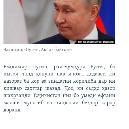
Владимир Путин. Акс аз бойгонӣ
Владимир Путин, раисҷумҳури Русия, бо
имзои чанд қонуни нав иҷозат додааст, ки
назорат ба кор ва зиндагии хориҷиён дар ин
кишвар сахттар шавад. Ҷое, ки садҳо ҳазор
шаҳрванди Тоҷикистон низ бо умеди ёфтани
маоши муносиб ва зиндагии беҳтар қарор
доранд.