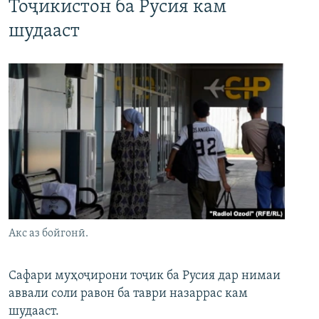
Тоҷикистон ба Русия кам
шудааст
Акс аз бойгонӣ.
Сафари муҳоҷирони тоҷик ба Русия дар нимаи
аввали соли равон ба таври назаррас кам
шудааст.