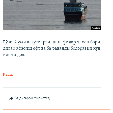
Рӯзи 6-уми август арзиши нафт дар ҷаҳон бори
дигар афзоиш ёфт ва ба раванди болоравии худ
идома дод.
Идома
Ба дигарон фиристед