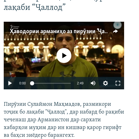
лақаби “Ҷаллод”
Ҳаводории арманиҳо аз пирӯзии "Ҷаллод"-и тоҷик
Феълан кор намекунад
Auto
0:00
2:49
240p
Пирӯзии Сулаймон Маҳмадов, размикори
360p
тоҷик бо лақаби "Ҷаллод", дар набард бо рақиби
480p
Auto
240p
360p
480p
чеченаш дар Арманистон дар сархати
720p
хабарҳои муҳим дар ин кишвар қарор гирифт
720p
1080p
ва баҳси зиёдеро барангехт.
1080p