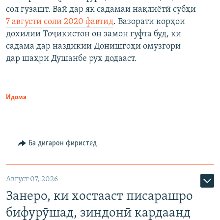
сол гузашт. Вай дар як садамаи нақлиётӣ субҳи
7 августи соли 2020 фавтид
. Вазорати корҳои
дохилии Тоҷикистон он замон гуфта буд, ки
садама дар наздикии Донишгоҳи омӯзгорӣ
дар шаҳри Душанбе рух додааст.
Идома
Ба дигарон фиристед
Август 07, 2026
Занеро, ки хостааст писарашро
бифурӯшад, зиндонӣ кардаанд