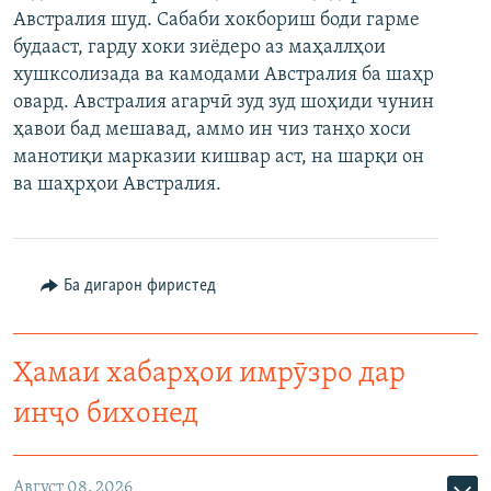
Австралия шуд. Сабаби хокбориш боди гарме
ГУЗОРИШҲОИ РАДИОӢ
Русский
будааст, гарду хоки зиёдеро аз маҳаллҳои
хушксолизада ва камодами Австралия ба шаҳр
ПАЙГИРӢ КУНЕД
овард. Австралия агарчӣ зуд зуд шоҳиди чунин
ҳавои бад мешавад, аммо ин чиз танҳо хоси
манотиқи марказии кишвар аст, на шарқи он
ва шаҳрҳои Австралия.
Ҳамаи сомонаҳои RFE/RL
Ба дигарон фиристед
Ҳамаи хабарҳои имрӯзро дар
инҷо бихонед
Август 08, 2026