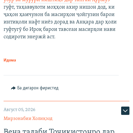
гуфт, таҳаввулоти моҳҳои ахир нишон дод, ки
ҷаҳон ҳамчунон ба масирҳои ҷойгузин барои
интиқоли нафт ниёз дорад ва Анқара дар ҳоли
гуфтугӯ бо Ироқ барои тавсеаи масирҳои нави
содироти энержӣ аст.
Идома
Ба дигарон фиристед
Август 05, 2026
Мирзонабии Холиқзод
Вена талаби Тоҷикистонро дар