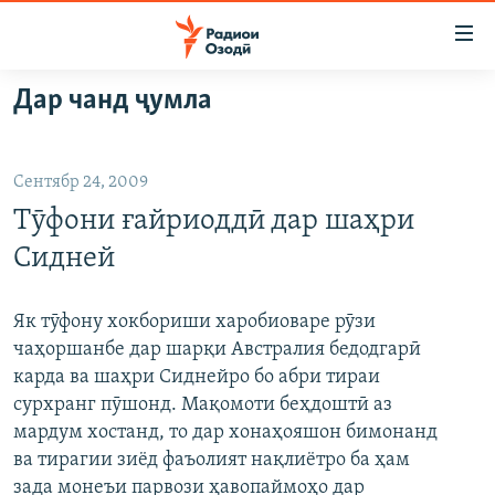
Пайвандҳои
дастрасӣ
Ҷаҳиш
Дар чанд ҷумла
ба
ГӮШАҲО
мояи
ГАПИ ОЗОД
СИЁСАТ
аслӣ
Сентябр 24, 2009
РӮЗГОРИ МУҲОҶИР
Ҷаҳиш
ИҚТИСОД
Тӯфони ғайриоддӣ дар шаҳри
ба
САЛОМ, ХОҲАР
ҶОМЕА
феҳристи
Сидней
ТАҲҚИҚОТ
ҚАЗИЯИ "КРОКУС"
аслӣ
Ҷаҳиш
ҶАНГ ДАР УКРАИНА
ОСИЁИ МАРКАЗӢ
Як тӯфону хокбориши харобиоваре рӯзи
ба
чаҳоршанбе дар шарқи Австралия бедодгарӣ
НАЗАРИ МАРДУМ
ФАРҲАНГ
ҷустор
карда ва шаҳри Сиднейро бо абри тираи
ЧАНДРАСОНАӢ
МЕҲМОНИ ОЗОДӢ
БЛОГИСТОН
сурхранг пӯшонд. Мақомоти беҳдоштӣ аз
мардум хостанд, то дар хонаҳояшон бимонанд
РӮЙХАТҲО
ВАРЗИШ
ОЗОДӢ ОНЛАЙН
ВИДЕО
ва тирагии зиёд фаъолият нақлиётро ба ҳам
КИТОБҲОИ ОЗОДӢ
НИГОРИСТОН
зада монеъи парвози ҳавопаймоҳо дар