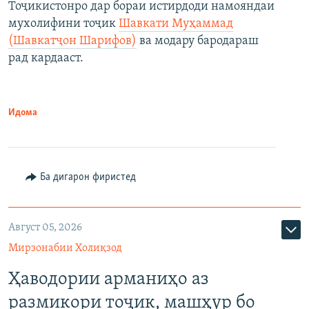
Тоҷикистонро дар бораи истирдоди намояндаи
мухолифини тоҷик
Шавкати Муҳаммад
(Шавкатҷон Шарифов)
ва модару бародараш
рад кардааст.
Идома
Ба дигарон фиристед
Август 05, 2026
Мирзонабии Холиқзод
Ҳаводории арманиҳо аз
размикори тоҷик, машҳур бо