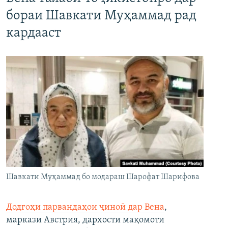
бораи Шавкати Муҳаммад рад
кардааст
Шавкати Муҳаммад бо модараш Шарофат Шарифова
Додгоҳи парвандаҳои ҷиноӣ дар Вена
,
маркази Австрия, дархости мақомоти