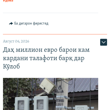
Идома
Ба дигарон фиристед
Август 06, 2026
Даҳ миллион евро барои кам
кардани талафоти барқ дар
Кӯлоб