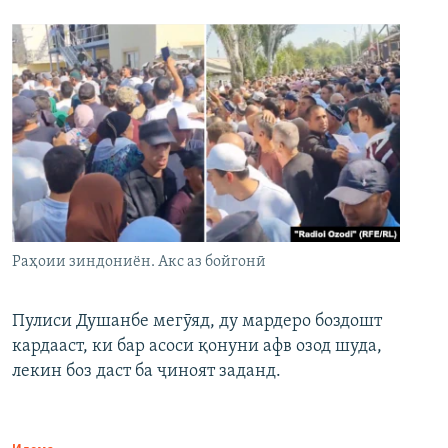
Раҳоии зиндониён. Акс аз бойгонӣ
Пулиси Душанбе мегӯяд, ду мардеро боздошт
кардааст, ки бар асоси қонуни афв озод шуда,
лекин боз даст ба ҷиноят заданд.