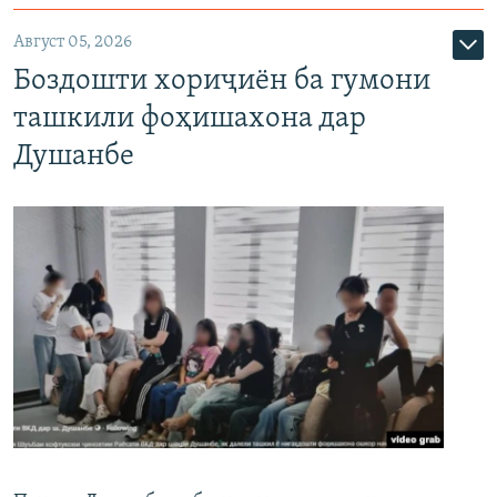
Август 05, 2026
Боздошти хориҷиён ба гумони
ташкили фоҳишахона дар
Душанбе