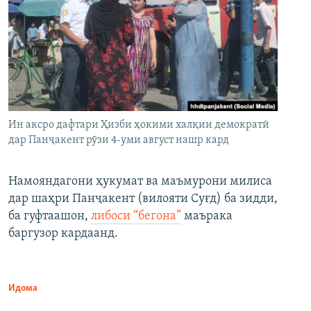
Ин аксро дафтари Ҳизби ҳокими халқии демократӣ
дар Панҷакент рӯзи 4-уми август нашр кард
Намояндагони ҳукумат ва маъмурони милиса
дар шаҳри Панҷакент (вилояти Суғд) ба зидди,
ба гуфтаашон,
либоси “бегона”
маърака
баргузор кардаанд.
Идома