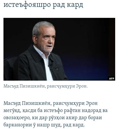
истеъфояшро рад кард
Масъуд Пизишкиён, раисҷумҳури Эрон.
Масъуд Пизишкиён, раисҷумҳури Эрон
мегӯяд, қасди ба истеъфо рафтан надорад ва
овозаҳоеро, ки дар рӯзҳои ахир дар бораи
барканории ӯ нашр шуд, рад кард.