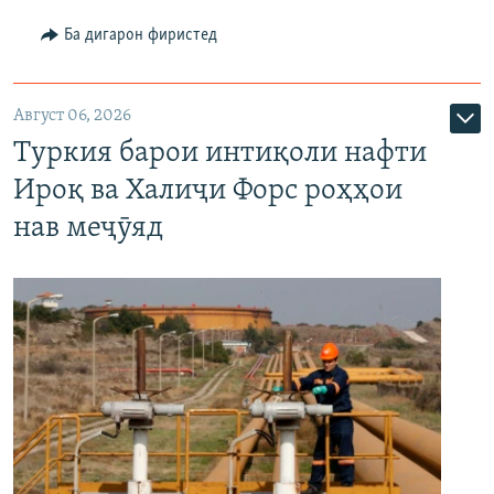
Ба дигарон фиристед
Август 06, 2026
Туркия барои интиқоли нафти
Ироқ ва Халиҷи Форс роҳҳои
нав меҷӯяд