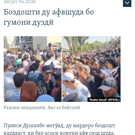
Август 06, 2026
Боздошти ду афвшуда бо
гумони дуздӣ
Раҳоии зиндониён. Акс аз бойгонӣ
Пулиси Душанбе мегӯяд, ду мардеро боздошт
кардааст, ки бар асоси қонуни афв озод шуда,