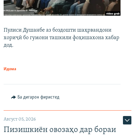
Пулиси Душанбе аз боздошти шаҳрвандони
хориҷӣ бо гумони ташкили фоҳишахона хабар
дод.
Идома
Ба дигарон фиристед
Август 05, 2026
Пизишкиён овозаҳо дар бораи