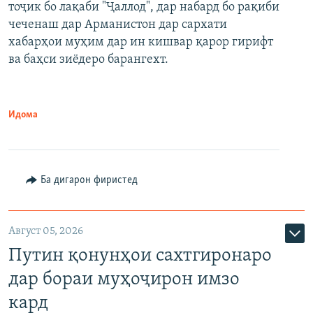
тоҷик бо лақаби "Ҷаллод", дар набард бо рақиби
480p
Auto
240p
360p
480p
чеченаш дар Арманистон дар сархати
720p
хабарҳои муҳим дар ин кишвар қарор гирифт
720p
1080p
ва баҳси зиёдеро барангехт.
1080p
Идома
Ба дигарон фиристед
Август 05, 2026
Путин қонунҳои сахтгиронаро
дар бораи муҳоҷирон имзо
кард