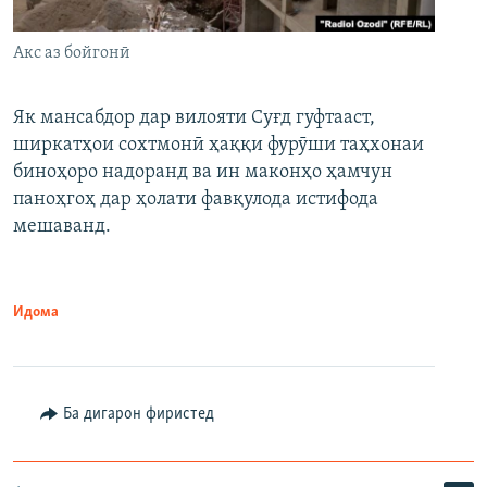
Акс аз бойгонӣ
Як мансабдор дар вилояти Суғд гуфтааст,
ширкатҳои сохтмонӣ ҳаққи фурӯши таҳхонаи
биноҳоро надоранд ва ин маконҳо ҳамчун
паноҳгоҳ дар ҳолати фавқулода истифода
мешаванд.
Идома
Ба дигарон фиристед