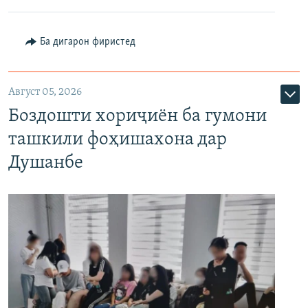
Ба дигарон фиристед
Август 05, 2026
Боздошти хориҷиён ба гумони
ташкили фоҳишахона дар
Душанбе