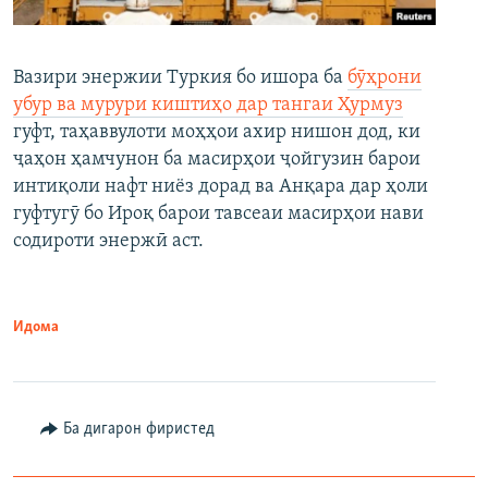
Вазири энержии Туркия бо ишора ба
бӯҳрони
убур ва мурури киштиҳо дар тангаи Ҳурмуз
гуфт, таҳаввулоти моҳҳои ахир нишон дод, ки
ҷаҳон ҳамчунон ба масирҳои ҷойгузин барои
интиқоли нафт ниёз дорад ва Анқара дар ҳоли
гуфтугӯ бо Ироқ барои тавсеаи масирҳои нави
содироти энержӣ аст.
Идома
Ба дигарон фиристед