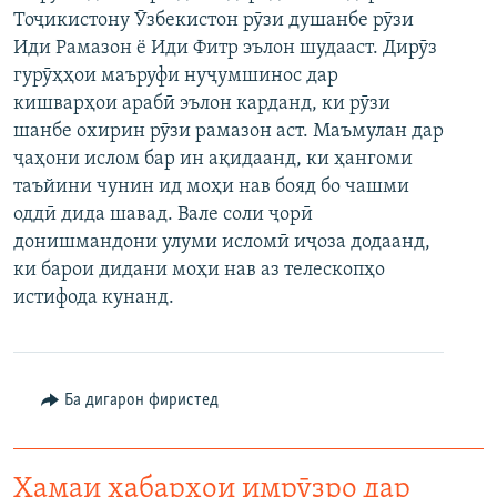
Тоҷикистону Ӯзбекистон рӯзи душанбе рӯзи
ГУЗОРИШҲОИ РАДИОӢ
Русский
Иди Рамазон ё Иди Фитр эълон шудааст. Дирӯз
гурӯҳҳои маъруфи нуҷумшинос дар
ПАЙГИРӢ КУНЕД
кишварҳои арабӣ эълон карданд, ки рӯзи
шанбе охирин рӯзи рамазон аст. Маъмулан дар
ҷаҳони ислом бар ин ақидаанд, ки ҳангоми
таъйини чунин ид моҳи нав бояд бо чашми
оддӣ дида шавад. Вале соли ҷорӣ
донишмандони улуми исломӣ иҷоза додаанд,
Ҳамаи сомонаҳои RFE/RL
ки барои дидани моҳи нав аз телескопҳо
истифода кунанд.
Ба дигарон фиристед
Ҳамаи хабарҳои имрӯзро дар