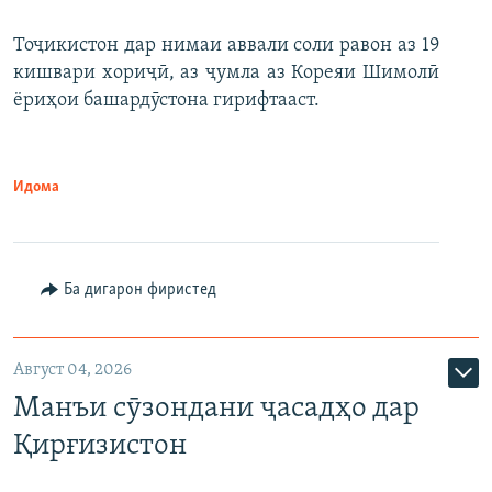
Тоҷикистон дар нимаи аввали соли равон аз 19
кишвари хориҷӣ, аз ҷумла аз Кореяи Шимолӣ
ёриҳои башардӯстона гирифтааст.
Идома
Ба дигарон фиристед
Август 04, 2026
Манъи сӯзондани ҷасадҳо дар
Қирғизистон