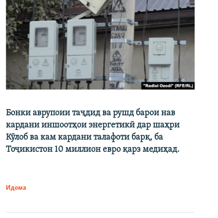
Бонки аврупоии таҷдид ва рушд барои нав
кардани иншоотҳои энергетикӣ дар шаҳри
Кӯлоб ва кам кардани талафоти барқ, ба
Тоҷикистон 10 миллион евро қарз медиҳад.
Идома