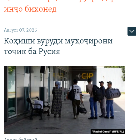
инҷо бихонед
Август 07, 2026
Коҳиши вуруди муҳоҷирони
тоҷик ба Русия