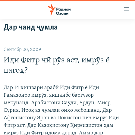
Пайвандҳои
дастрасӣ
Ҷаҳиш
Дар чанд ҷумла
ба
ГӮШАҲО
мояи
ГАПИ ОЗОД
СИЁСАТ
аслӣ
Сентябр 20, 2009
РӮЗГОРИ МУҲОҶИР
Ҷаҳиш
ИҚТИСОД
Иди Фитр чӣ рӯз аст, имрӯз ё
ба
САЛОМ, ХОҲАР
ҶОМЕА
феҳристи
пагоҳ?
ТАҲҚИҚОТ
ҚАЗИЯИ "КРОКУС"
аслӣ
Ҷаҳиш
ҶАНГ ДАР УКРАИНА
ОСИЁИ МАРКАЗӢ
Дар 14 кишвари арабӣ Иди Фитр ё Иди
ба
Рамазонро имрӯз, якшанбе баргузор
НАЗАРИ МАРДУМ
ФАРҲАНГ
ҷустор
мекунанд. Арабистони Саудӣ, Урдун, Миср,
ЧАНДРАСОНАӢ
МЕҲМОНИ ОЗОДӢ
БЛОГИСТОН
Сурия, Ироқ аз ҷумлаи онҳо мебошанд. Дар
Афғонистону Эрон ва Покистон низ имрӯз Иди
РӮЙХАТҲО
ВАРЗИШ
ОЗОДӢ ОНЛАЙН
ВИДЕО
Фитр аст. Дар Қазоқистону Қирғизистон ҳам
КИТОБҲОИ ОЗОДӢ
НИГОРИСТОН
имрӯз Иди Фитр идома дорад. Аммо дар