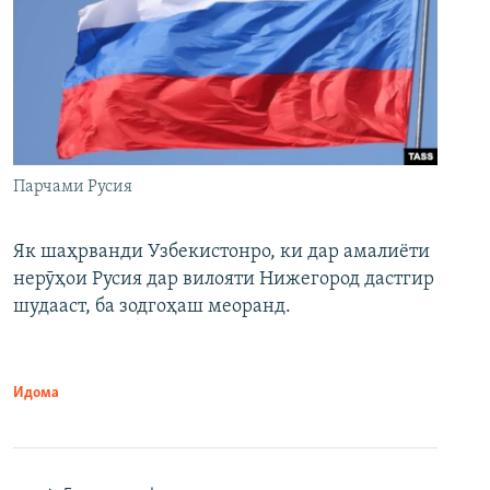
Парчами Русия
Як шаҳрванди Узбекистонро, ки дар амалиёти
нерӯҳои Русия дар вилояти Нижегород дастгир
шудааст, ба зодгоҳаш меоранд.
Идома