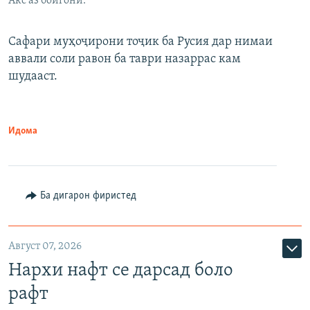
Акс аз бойгонӣ.
Сафари муҳоҷирони тоҷик ба Русия дар нимаи
аввали соли равон ба таври назаррас кам
шудааст.
Идома
Ба дигарон фиристед
Август 07, 2026
Нархи нафт се дарсад боло
рафт