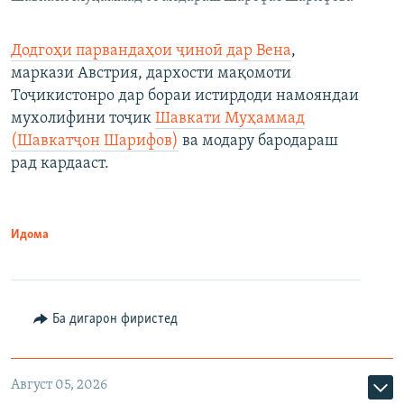
Додгоҳи парвандаҳои ҷиноӣ дар Вена
,
маркази Австрия, дархости мақомоти
Тоҷикистонро дар бораи истирдоди намояндаи
мухолифини тоҷик
Шавкати Муҳаммад
(Шавкатҷон Шарифов)
ва модару бародараш
рад кардааст.
Идома
Ба дигарон фиристед
Август 05, 2026