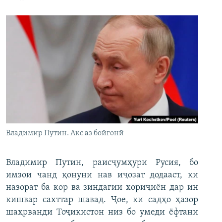
Владимир Путин. Акс аз бойгонӣ
Владимир Путин, раисҷумҳури Русия, бо
имзои чанд қонуни нав иҷозат додааст, ки
назорат ба кор ва зиндагии хориҷиён дар ин
кишвар сахттар шавад. Ҷое, ки садҳо ҳазор
шаҳрванди Тоҷикистон низ бо умеди ёфтани