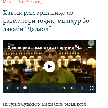
Мирзонабии Холиқзод
Ҳаводории арманиҳо аз
размикори тоҷик, машҳур бо
лақаби “Ҷаллод”
Ҳаводории арманиҳо аз пирӯзии "Ҷаллод"-и тоҷик
Феълан кор намекунад
Auto
0:00
2:49
240p
Пирӯзии Сулаймон Маҳмадов, размикори
360p