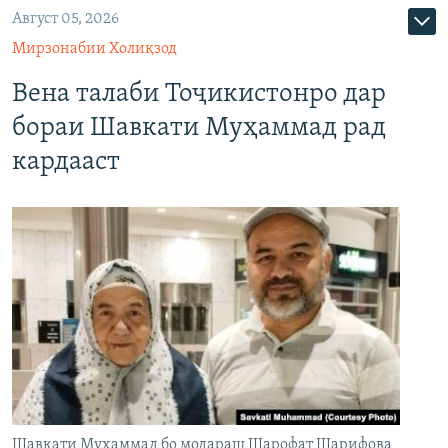
Август 05, 2026
Мирзонабии Холиқзод
Вена талаби Тоҷикистонро дар
бораи Шавкати Муҳаммад рад
кардааст
Шавкати Муҳаммад бо модараш Шарофат Шарифова