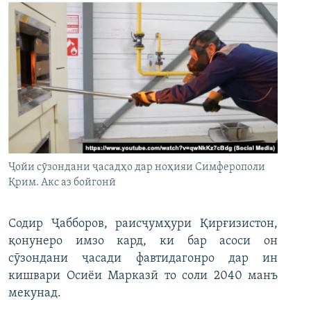
Ҷойи сӯзондани ҷасадҳо дар ноҳияи Симферополи
Қрим. Акс аз бойгонӣ
Содир Ҷабборов, раисҷумҳури Қирғизистон,
қонунеро имзо кард, ки бар асоси он
сӯзондани ҷасади фавтидагонро дар ин
кишвари Осиёи Марказӣ то соли 2040 манъ
мекунад.