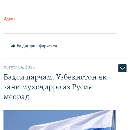
Идома
Ба дигарон фиристед
Август 04, 2026
Баҳси парчам. Узбекистон як
зани муҳоҷирро аз Русия
меорад