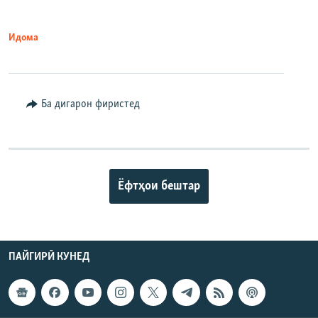
Идома
Ба дигарон фиристед
Ёфтҳои бештар
ПАЙГИРӢ КУНЕД