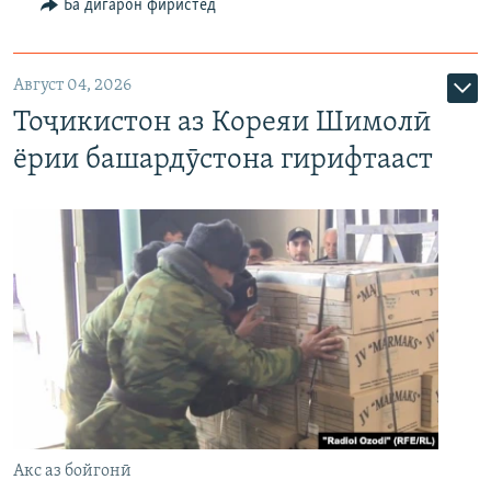
Ба дигарон фиристед
Август 04, 2026
Тоҷикистон аз Кореяи Шимолӣ
ёрии башардӯстона гирифтааст
Акс аз бойгонӣ