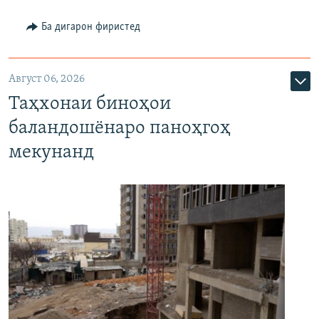
Ба дигарон фиристед
Август 06, 2026
Таҳхонаи биноҳои
баландошёнаро паноҳгоҳ
мекунанд