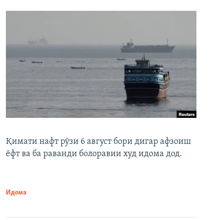
Қимати нафт рӯзи 6 август бори дигар афзоиш
ёфт ва ба раванди болоравии худ идома дод.
Идома