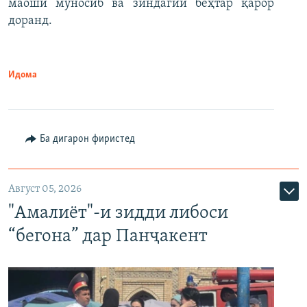
маоши муносиб ва зиндагии беҳтар қарор
доранд.
Идома
Ба дигарон фиристед
Август 05, 2026
"Амалиёт"-и зидди либоси
“бегона” дар Панҷакент