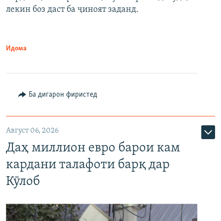
лекин боз даст ба ҷиноят заданд.
Идома
Ба дигарон фиристед
Август 06, 2026
Даҳ миллион евро барои кам
кардани талафоти барқ дар
Кӯлоб