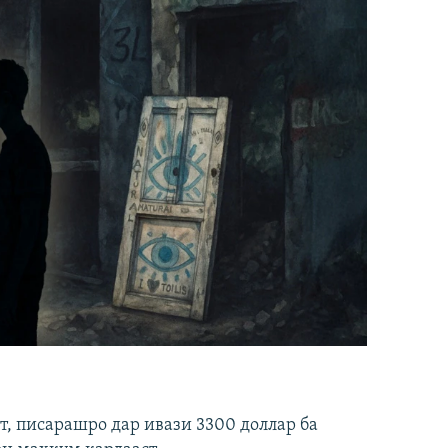
ст, писарашро дар ивази 3300 доллар ба