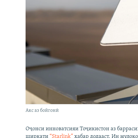
Акс аз бойгонӣ
Оҷонси инноватсияи Тоҷикистон аз барраси
ширкати
“Starlink”
хабар додааст. Ин мулоқо