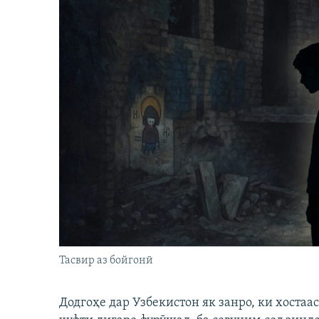
Тасвир аз бойгонӣ
Додгоҳе дар Узбекистон як занро, ки хостаа