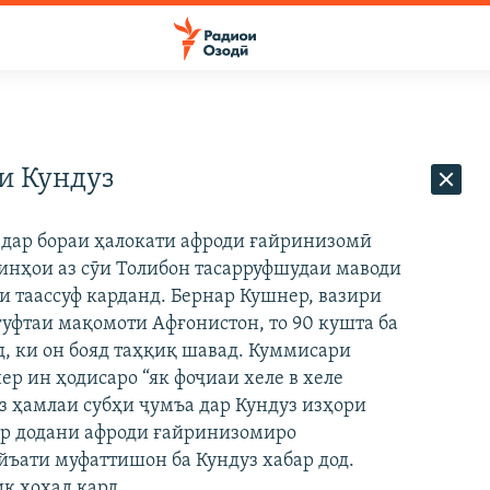
и Кундуз
 дар бораи ҳалокати афроди ғайринизомӣ
инҳои аз сӯи Толибон тасарруфшудаи маводи
и таассуф карданд. Бернар Кушнер, вазири
гуфтаи мақомоти Афғонистон, то 90 кушта ба
д, ки он бояд таҳқиқ шавад. Куммисари
р ин ҳодисаро “як фоҷиаи хеле в хеле
аз ҳамлаи субҳи ҷумъа дар Кундуз изҳори
рор додани афроди ғайринизомиро
йъати муфаттишон ба Кундуз хабар дод.
иқ хоҳад кард.