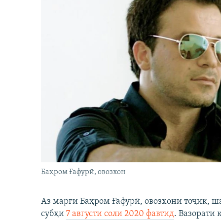
Баҳром Ғафурӣ, овозхон
Аз марги Баҳром Ғафурӣ, овозхони тоҷик, ш
субҳи
7 августи соли 2020 фавтид
. Вазорати