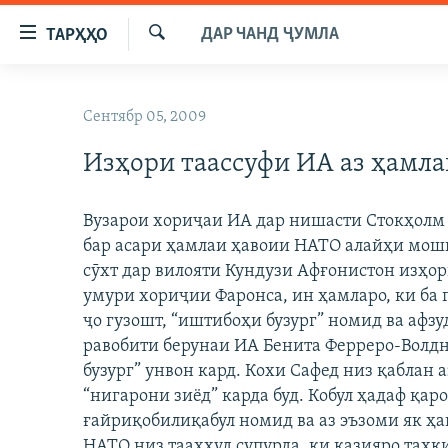
Пайвандҳои
ДАР ЧАНД ҶУМЛА
ТАРҲҲО
дастрасӣ
Ҷустуҷӯ
Ҷаҳиш
ГӮШАҲО
ба
Сентябр 05, 2009
ГАПИ ОЗОД
СИЁСАТ
мояи
аслӣ
Изҳори таассуфи ИА аз ҳамла
РӮЗГОРИ МУҲОҶИР
ИҚТИСОД
Ҷаҳиш
САЛОМ, ХОҲАР
ҶОМЕА
ба
Вузарои хориҷаи ИА дар нишасти Стокҳолм
феҳристи
ТАҲҚИҚОТ
ҚАЗИЯИ "КРОКУС"
бар асари ҳамлаи ҳавоии НАТО алайҳи мош
аслӣ
ҶАНГ ДАР УКРАИНА
сӯхт дар вилояти Кундузи Афғонистон изҳор
ОСИЁИ МАРКАЗӢ
Ҷаҳиш
умури хориҷии Фаронса, ин ҳамларо, ки ба 
ба
НАЗАРИ МАРДУМ
ФАРҲАНГ
ҷо гузошт, “иштибоҳи бузург” номид ва афзу
ҷустор
ЧАНДРАСОНАӢ
МЕҲМОНИ ОЗОДӢ
БЛОГИСТОН
равобити берунаи ИА Бенита Ферреро-Волдне
бузург” унвон кард. Кохи Сафед низ қаблан 
РӮЙХАТҲО
ВАРЗИШ
ОЗОДӢ ОНЛАЙН
ВИДЕО
“нигарони зиёд” карда буд. Кобул ҳадаф қа
КИТОБҲОИ ОЗОДӢ
НИГОРИСТОН
ғайриқобилиқабул номид ва аз эъзоми як ҳа
НАТО низ тааҳҳуд супурда, ки қазияро таҳқ