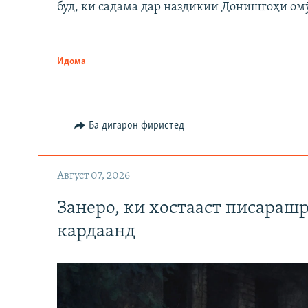
буд, ки садама дар наздикии Донишгоҳи ом
Идома
Ба дигарон фиристед
Август 07, 2026
Занеро, ки хостааст писараш
кардаанд