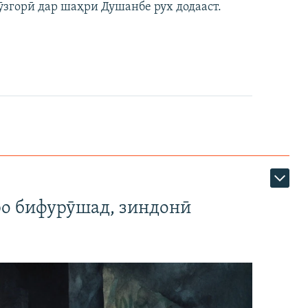
ӯзгорӣ дар шаҳри Душанбе рух додааст.
ро бифурӯшад, зиндонӣ