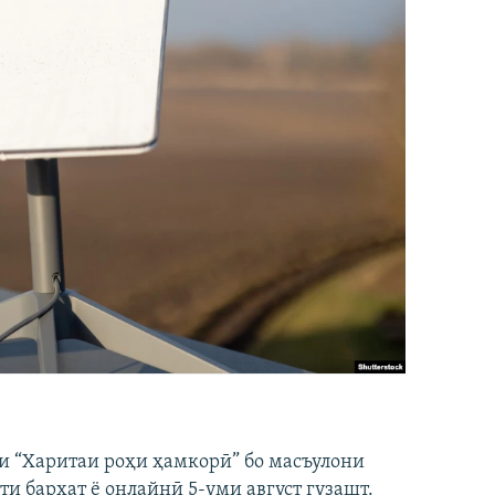
и “Харитаи роҳи ҳамкорӣ” бо масъулони
ти бархат ё онлайнӣ 5-уми август гузашт.