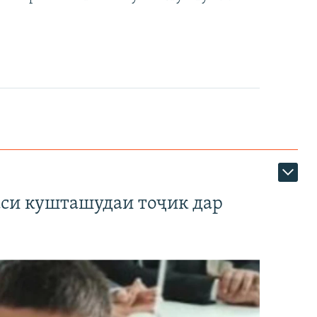
аси кушташудаи тоҷик дар