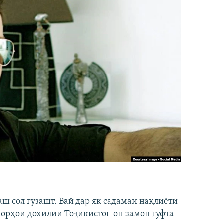
аш сол гузашт. Вай дар як садамаи нақлиётӣ
 корҳои дохилии Тоҷикистон он замон гуфта