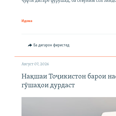
ҷуфти дигаре фурӯшад, ба севуним сол зинд
Идома
Ба дигарон фиристед
Август 07, 2026
Нақшаи Тоҷикистон барои нас
гӯшаҳои дурдаст