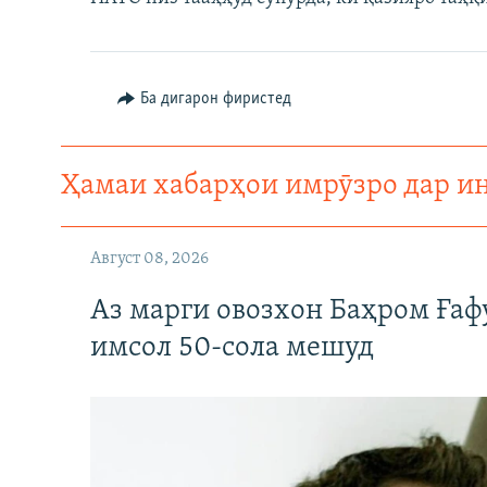
ГУЗОРИШҲОИ РАДИОӢ
Ба дигарон фиристед
Ҳамаи хабарҳои имрӯзро дар и
Август 08, 2026
Аз марги овозхон Баҳром Ғаф
имсол 50-сола мешуд