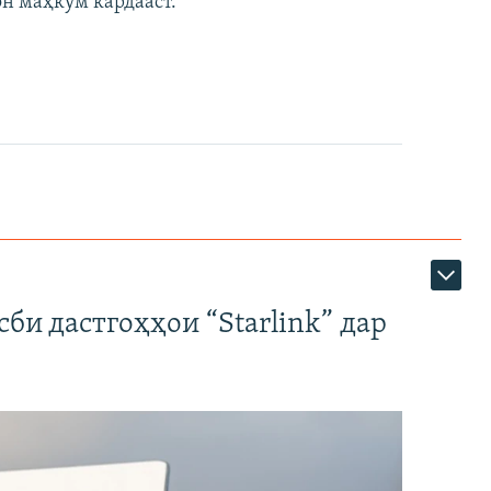
он маҳкум кардааст.
би дастгоҳҳои “Starlink” дар