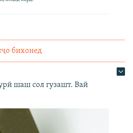
нҷо бихонед
урӣ шаш сол гузашт. Вай