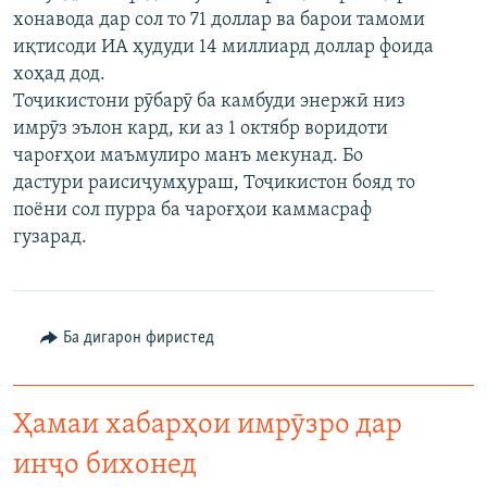
хонавода дар сол то 71 доллар ва барои тамоми
ГУЗОРИШҲОИ РАДИОӢ
Русский
иқтисоди ИА ҳудуди 14 миллиард доллар фоида
хоҳад дод.
ПАЙГИРӢ КУНЕД
Тоҷикистони рӯбарӯ ба камбуди энержӣ низ
имрӯз эълон кард, ки аз 1 октябр воридоти
чароғҳои маъмулиро манъ мекунад. Бо
дастури раисиҷумҳураш, Тоҷикистон бояд то
поёни сол пурра ба чароғҳои каммасраф
гузарад.
Ҳамаи сомонаҳои RFE/RL
Ба дигарон фиристед
Ҳамаи хабарҳои имрӯзро дар
инҷо бихонед