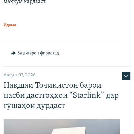
маҳкум кардааст.
Идома
Ба дигарон фиристед
Август 07, 2026
Нақшаи Тоҷикистон барои
насби дастгоҳҳои “Starlink” дар
гӯшаҳои дурдаст