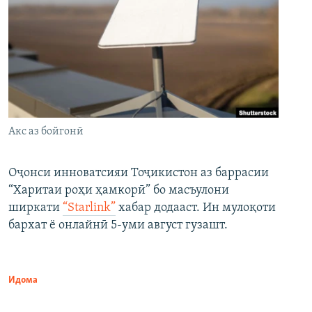
Акс аз бойгонӣ
Оҷонси инноватсияи Тоҷикистон аз баррасии
“Харитаи роҳи ҳамкорӣ” бо масъулони
ширкати
“Starlink”
хабар додааст. Ин мулоқоти
бархат ё онлайнӣ 5-уми август гузашт.
Идома