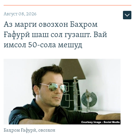
Август 08, 2026
Аз марги овозхон Баҳром
Ғафурӣ шаш сол гузашт. Вай
имсол 50-сола мешуд
Баҳром Ғафурӣ, овозхон