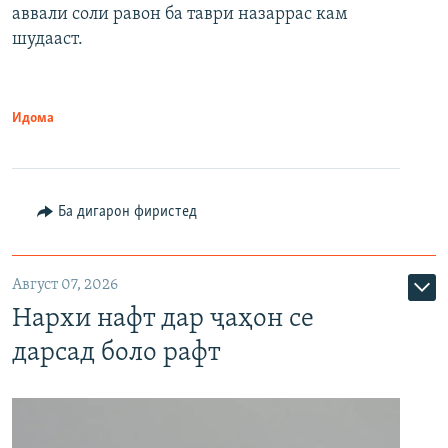
аввали соли равон ба таври назаррас кам
шудааст.
Идома
Ба дигарон фиристед
Август 07, 2026
Нархи нафт дар ҷаҳон се
дарсад боло рафт