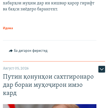
720p
хабарҳои муҳим дар ин кишвар қарор гирифт
720p
1080p
ва баҳси зиёдеро барангехт.
1080p
Идома
Ба дигарон фиристед
Август 05, 2026
Путин қонунҳои сахтгиронаро
дар бораи муҳоҷирон имзо
кард