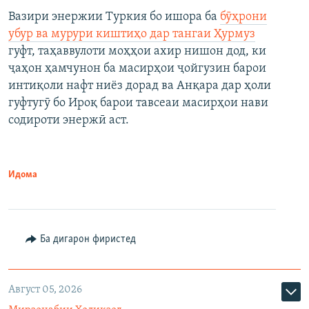
Вазири энержии Туркия бо ишора ба
бӯҳрони
убур ва мурури киштиҳо дар тангаи Ҳурмуз
гуфт, таҳаввулоти моҳҳои ахир нишон дод, ки
ҷаҳон ҳамчунон ба масирҳои ҷойгузин барои
интиқоли нафт ниёз дорад ва Анқара дар ҳоли
гуфтугӯ бо Ироқ барои тавсеаи масирҳои нави
содироти энержӣ аст.
Идома
Ба дигарон фиристед
Август 05, 2026