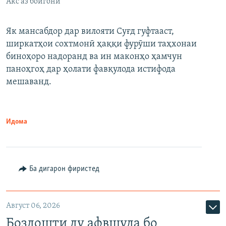
Акс аз бойгонӣ
Як мансабдор дар вилояти Суғд гуфтааст,
ширкатҳои сохтмонӣ ҳаққи фурӯши таҳхонаи
биноҳоро надоранд ва ин маконҳо ҳамчун
паноҳгоҳ дар ҳолати фавқулода истифода
мешаванд.
Идома
Ба дигарон фиристед
Август 06, 2026
Боздошти ду афвшуда бо