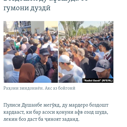
гумони дуздӣ
Раҳоии зиндониён. Акс аз бойгонӣ
Пулиси Душанбе мегӯяд, ду мардеро боздошт
кардааст, ки бар асоси қонуни афв озод шуда,
лекин боз даст ба ҷиноят заданд.