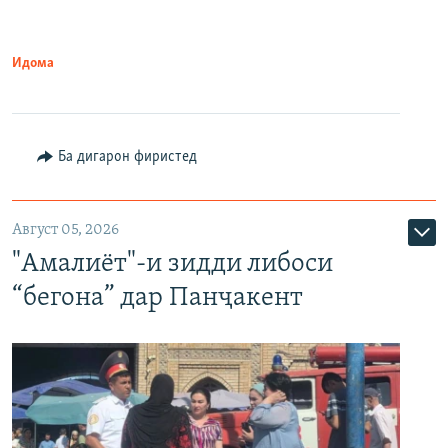
Идома
Ба дигарон фиристед
Август 05, 2026
"Амалиёт"-и зидди либоси
“бегона” дар Панҷакент