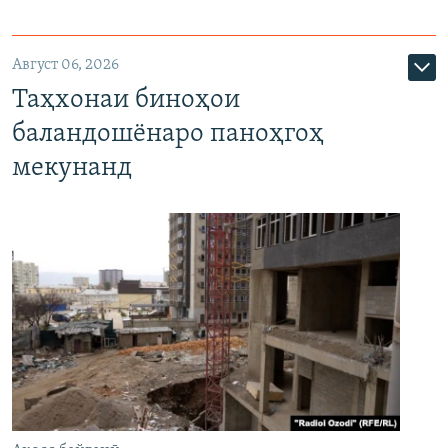
Август 06, 2026
Таҳхонаи биноҳои
баландошёнаро паноҳгоҳ
мекунанд