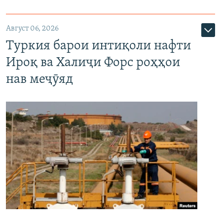
Август 06, 2026
Туркия барои интиқоли нафти
Ироқ ва Халиҷи Форс роҳҳои
нав меҷӯяд