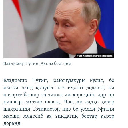
Владимир Путин. Акс аз бойгонӣ
Владимир Путин, раисҷумҳури Русия, бо
имзои чанд қонуни нав иҷозат додааст, ки
назорат ба кор ва зиндагии хориҷиён дар ин
кишвар сахттар шавад. Ҷое, ки садҳо ҳазор
шаҳрванди Тоҷикистон низ бо умеди ёфтани
маоши муносиб ва зиндагии беҳтар қарор
доранд.