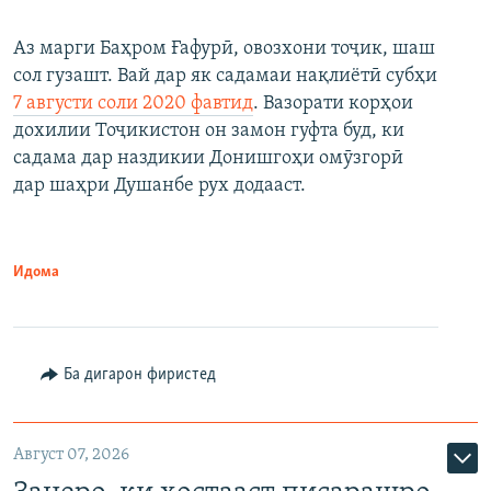
Аз марги Баҳром Ғафурӣ, овозхони тоҷик, шаш
сол гузашт. Вай дар як садамаи нақлиётӣ субҳи
7 августи соли 2020 фавтид
. Вазорати корҳои
дохилии Тоҷикистон он замон гуфта буд, ки
садама дар наздикии Донишгоҳи омӯзгорӣ
дар шаҳри Душанбе рух додааст.
Идома
Ба дигарон фиристед
Август 07, 2026