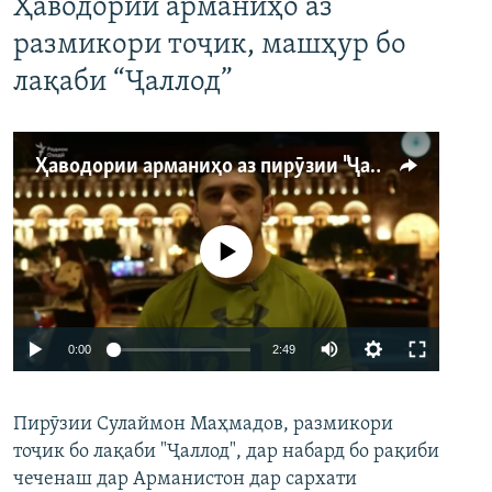
Ҳаводории арманиҳо аз
размикори тоҷик, машҳур бо
лақаби “Ҷаллод”
Ҳаводории арманиҳо аз пирӯзии "Ҷаллод"-и тоҷик
Феълан кор намекунад
Auto
0:00
2:49
240p
Пирӯзии Сулаймон Маҳмадов, размикори
360p
тоҷик бо лақаби "Ҷаллод", дар набард бо рақиби
480p
Auto
240p
360p
480p
чеченаш дар Арманистон дар сархати