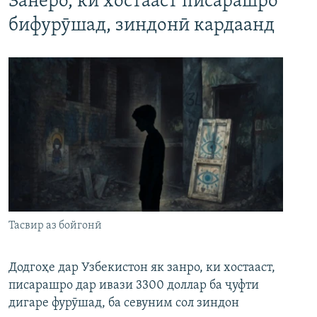
Занеро, ки хостааст писарашро
бифурӯшад, зиндонӣ кардаанд
Тасвир аз бойгонӣ
Додгоҳе дар Узбекистон як занро, ки хостааст,
писарашро дар ивази 3300 доллар ба ҷуфти
дигаре фурӯшад, ба севуним сол зиндон