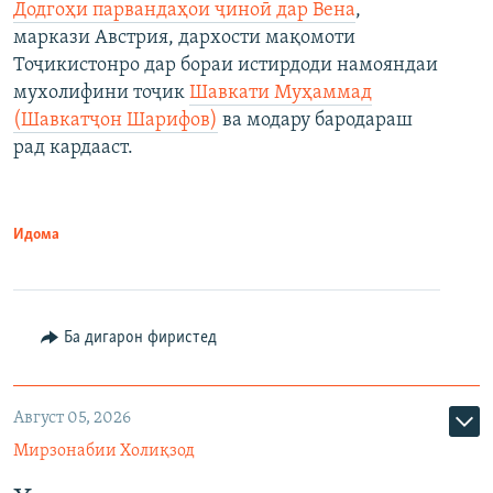
Додгоҳи парвандаҳои ҷиноӣ дар Вена
,
маркази Австрия, дархости мақомоти
Тоҷикистонро дар бораи истирдоди намояндаи
мухолифини тоҷик
Шавкати Муҳаммад
(Шавкатҷон Шарифов)
ва модару бародараш
рад кардааст.
Идома
Ба дигарон фиристед
Август 05, 2026
Мирзонабии Холиқзод