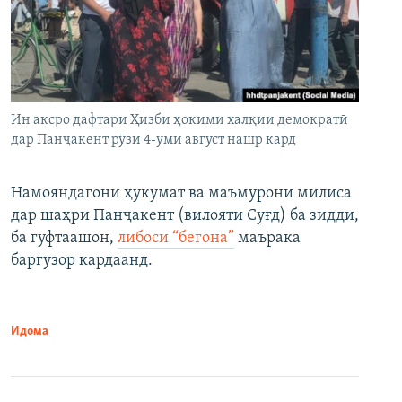
Ин аксро дафтари Ҳизби ҳокими халқии демократӣ
дар Панҷакент рӯзи 4-уми август нашр кард
Намояндагони ҳукумат ва маъмурони милиса
дар шаҳри Панҷакент (вилояти Суғд) ба зидди,
ба гуфтаашон,
либоси “бегона”
маърака
баргузор кардаанд.
Идома