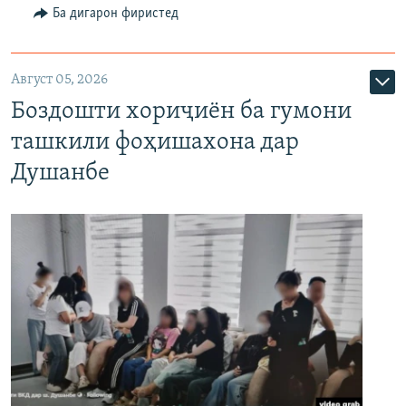
Ба дигарон фиристед
Август 05, 2026
Боздошти хориҷиён ба гумони
ташкили фоҳишахона дар
Душанбе