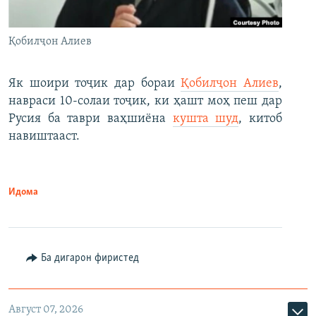
Қобилҷон Алиев
Як шоири тоҷик дар бораи
Қобилҷон Алиев
,
навраси 10-солаи тоҷик, ки ҳашт моҳ пеш дар
Русия ба таври ваҳшиёна
кушта шуд
, китоб
навиштааст.
Идома
Ба дигарон фиристед
Август 07, 2026