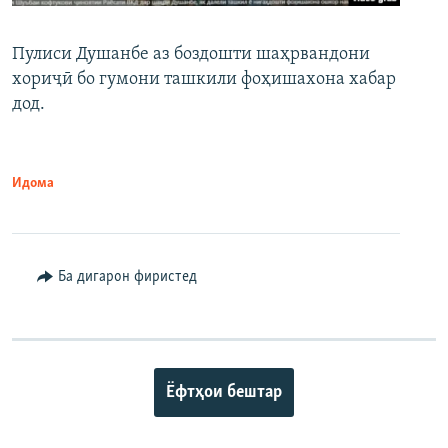
Пулиси Душанбе аз боздошти шаҳрвандони
хориҷӣ бо гумони ташкили фоҳишахона хабар
дод.
Идома
Ба дигарон фиристед
Ёфтҳои бештар