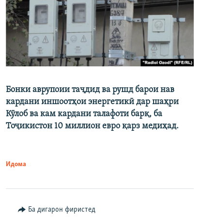
Бонки аврупоии таҷдид ва рушд барои нав
кардани иншоотҳои энергетикӣ дар шаҳри
Кӯлоб ва кам кардани талафоти барқ, ба
Тоҷикистон 10 миллион евро қарз медиҳад.
Идома
Ба дигарон фиристед