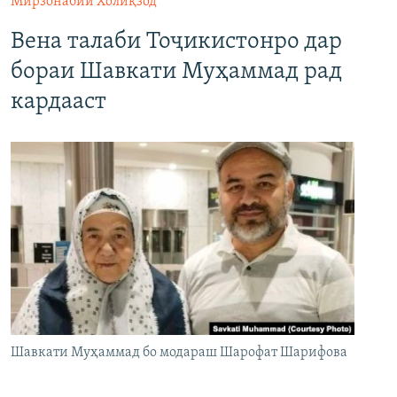
Мирзонабии Холиқзод
Вена талаби Тоҷикистонро дар
бораи Шавкати Муҳаммад рад
кардааст
Шавкати Муҳаммад бо модараш Шарофат Шарифова