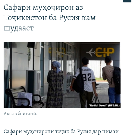
Сафари муҳоҷирон аз
Тоҷикистон ба Русия кам
шудааст
Акс аз бойгонӣ.
Сафари муҳоҷирони тоҷик ба Русия дар нимаи