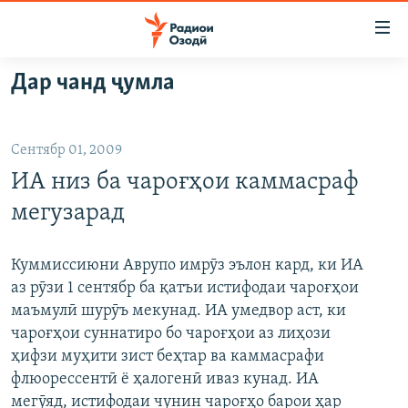
Пайвандҳои
дастрасӣ
Ҷаҳиш
Дар чанд ҷумла
ба
ГӮШАҲО
мояи
ГАПИ ОЗОД
СИЁСАТ
аслӣ
Сентябр 01, 2009
РӮЗГОРИ МУҲОҶИР
Ҷаҳиш
ИҚТИСОД
ИА низ ба чароғҳои каммасраф
ба
САЛОМ, ХОҲАР
ҶОМЕА
феҳристи
мегузарад
ТАҲҚИҚОТ
ҚАЗИЯИ "КРОКУС"
аслӣ
Ҷаҳиш
ҶАНГ ДАР УКРАИНА
ОСИЁИ МАРКАЗӢ
Куммиссиюни Аврупо имрӯз эълон кард, ки ИА
ба
аз рӯзи 1 сентябр ба қатъи истифодаи чароғҳои
НАЗАРИ МАРДУМ
ФАРҲАНГ
ҷустор
маъмулӣ шурӯъ мекунад. ИА умедвор аст, ки
ЧАНДРАСОНАӢ
МЕҲМОНИ ОЗОДӢ
БЛОГИСТОН
чароғҳои суннатиро бо чароғҳои аз лиҳози
ҳифзи муҳити зист беҳтар ва каммасрафи
РӮЙХАТҲО
ВАРЗИШ
ОЗОДӢ ОНЛАЙН
ВИДЕО
флюорессентӣ ё ҳалогенӣ иваз кунад. ИА
КИТОБҲОИ ОЗОДӢ
НИГОРИСТОН
мегӯяд, истифодаи чунин чароғҳо барои ҳар