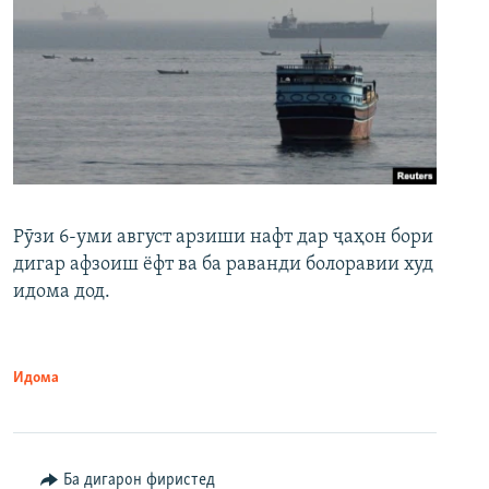
Рӯзи 6-уми август арзиши нафт дар ҷаҳон бори
дигар афзоиш ёфт ва ба раванди болоравии худ
идома дод.
Идома
Ба дигарон фиристед