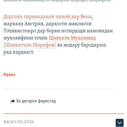
Шавкати Муҳаммад бо модараш Шарофат Шарифова
Додгоҳи парвандаҳои ҷиноӣ дар Вена
,
маркази Австрия, дархости мақомоти
Тоҷикистонро дар бораи истирдоди намояндаи
мухолифини тоҷик
Шавкати Муҳаммад
(Шавкатҷон Шарифов)
ва модару бародараш
рад кардааст.
Идома
Ба дигарон фиристед
Август 05, 2026