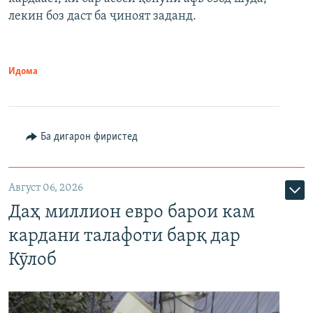
лекин боз даст ба ҷиноят заданд.
Идома
Ба дигарон фиристед
Август 06, 2026
Даҳ миллион евро барои кам
кардани талафоти барқ дар
Кӯлоб