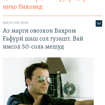
инҷо бихонед
Август 08, 2026
Аз марги овозхон Баҳром
Ғафурӣ шаш сол гузашт. Вай
имсол 50-сола мешуд