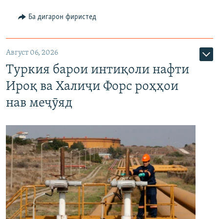
Ба дигарон фиристед
Август 06, 2026
Туркия барои интиқоли нафти
Ироқ ва Халиҷи Форс роҳҳои
нав меҷӯяд