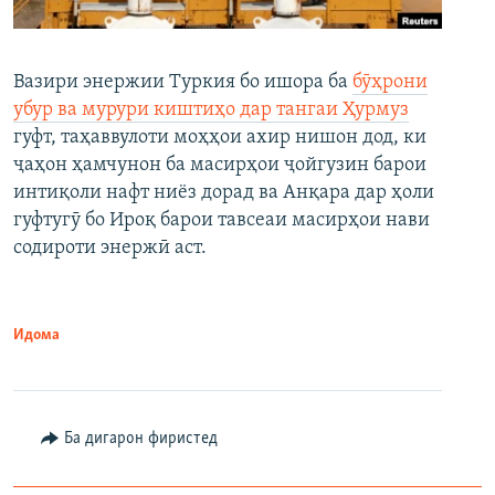
Вазири энержии Туркия бо ишора ба
бӯҳрони
убур ва мурури киштиҳо дар тангаи Ҳурмуз
гуфт, таҳаввулоти моҳҳои ахир нишон дод, ки
ҷаҳон ҳамчунон ба масирҳои ҷойгузин барои
интиқоли нафт ниёз дорад ва Анқара дар ҳоли
гуфтугӯ бо Ироқ барои тавсеаи масирҳои нави
содироти энержӣ аст.
Идома
Ба дигарон фиристед