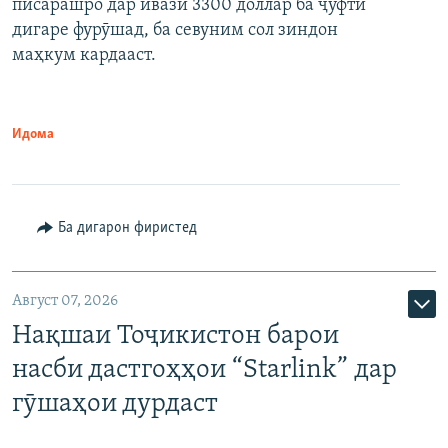
писарашро дар ивази 3300 доллар ба ҷуфти
дигаре фурӯшад, ба севуним сол зиндон
маҳкум кардааст.
Идома
Ба дигарон фиристед
Август 07, 2026
Нақшаи Тоҷикистон барои
насби дастгоҳҳои “Starlink” дар
гӯшаҳои дурдаст