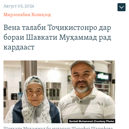
Август 05, 2026
Мирзонабии Холиқзод
Вена талаби Тоҷикистонро дар
бораи Шавкати Муҳаммад рад
кардааст