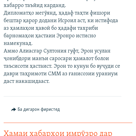
хабарро таъйид карданд.
ГУЗОРИШҲОИ РАДИОӢ
Русский
Дипломатҳо мегӯянд, ҳадаф таҳти фишори
бештар қарор додани Исроил аст, ки истифода
ПАЙГИРӢ КУНЕД
аз ҳамлаҳои ҳавоӣ бо ҳадафи тахриби
барномаҳои ҳастаии Эронро истисно
намекунад.
Аммо Алиасғар Султония гуфт, Эрон усулан
ҷонибдори манъи саросари ҳамалот болои
таъсисоти ҳастаист. Эрон то кунун бо вуҷуди се
Ҳамаи сомонаҳои RFE/RL
даври таҳримоти СММ аз ғанисозии ураниум
даст накашидааст.
Ба дигарон фиристед
Ҳамаи хабарҳои имрӯзро дар