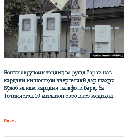
Бонки аврупоии таҷдид ва рушд барои нав
кардани иншоотҳои энергетикӣ дар шаҳри
Кӯлоб ва кам кардани талафоти барқ, ба
Тоҷикистон 10 миллион евро қарз медиҳад.
Идома