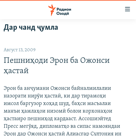
Пайвандҳои
дастрасӣ
Ҷаҳиш
Дар чанд ҷумла
ба
ГӮШАҲО
мояи
ГАПИ ОЗОД
СИЁСАТ
аслӣ
Август 13, 2009
РӮЗГОРИ МУҲОҶИР
Ҷаҳиш
ИҚТИСОД
Пешниҳоди Эрон ба Ожонси
ба
САЛОМ, ХОҲАР
ҶОМЕА
феҳристи
ҳастаӣ
ТАҲҚИҚОТ
ҚАЗИЯИ "КРОКУС"
аслӣ
Ҷаҳиш
ҶАНГ ДАР УКРАИНА
ОСИЁИ МАРКАЗӢ
Эрон ба анҷумани Ожонси байналмилалии
ба
назорати нирӯи ҳастаӣ, ки дар тирамоҳи
НАЗАРИ МАРДУМ
ФАРҲАНГ
ҷустор
имсол баргузор хоҳад шуд, баҳси масъалаи
ЧАНДРАСОНАӢ
МЕҲМОНИ ОЗОДӢ
БЛОГИСТОН
манъи ҳамлаҳои низомӣ болои корхонаҳои
ҳастаиро пешниҳод кардааст. Ассошиэйтед
РӮЙХАТҲО
ВАРЗИШ
ОЗОДӢ ОНЛАЙН
ВИДЕО
Пресс мегӯяд, дипломатҳо ва сипас намояндаи
КИТОБҲОИ ОЗОДӢ
НИГОРИСТОН
Эрон дар Ожонси ҳастаӣ Алиасғар Султония ин