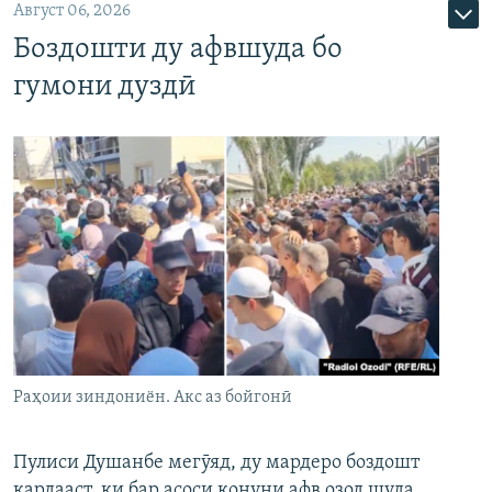
Август 06, 2026
Боздошти ду афвшуда бо
гумони дуздӣ
Раҳоии зиндониён. Акс аз бойгонӣ
Пулиси Душанбе мегӯяд, ду мардеро боздошт
кардааст, ки бар асоси қонуни афв озод шуда,