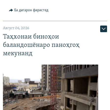
Ба дигарон фиристед
Август 06, 2026
Таҳхонаи биноҳои
баландошёнаро паноҳгоҳ
мекунанд