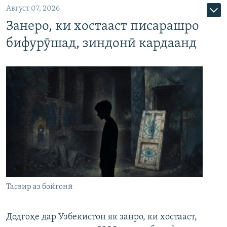
Август 07, 2026
Занеро, ки хостааст писарашро
бифурӯшад, зиндонӣ кардаанд
Тасвир аз бойгонӣ
Додгоҳе дар Узбекистон як занро, ки хостааст,