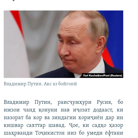
Владимир Путин. Акс аз бойгонӣ
Владимир Путин, раисҷумҳури Русия, бо
имзои чанд қонуни нав иҷозат додааст, ки
назорат ба кор ва зиндагии хориҷиён дар ин
кишвар сахттар шавад. Ҷое, ки садҳо ҳазор
шаҳрванди Тоҷикистон низ бо умеди ёфтани