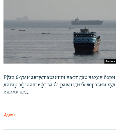
Рӯзи 6-уми август арзиши нафт дар ҷаҳон бори
дигар афзоиш ёфт ва ба раванди болоравии худ
идома дод.
Идома