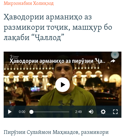
Мирзонабии Холиқзод
Ҳаводории арманиҳо аз
размикори тоҷик, машҳур бо
лақаби “Ҷаллод”
Ҳаводории арманиҳо аз пирӯзии "Ҷаллод"-и тоҷик
Феълан кор намекунад
Auto
0:00
2:49
240p
Пирӯзии Сулаймон Маҳмадов, размикори
360p