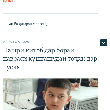
Идома
Ба дигарон фиристед
Август 07, 2026
Нашри китоб дар бораи
навраси кушташудаи тоҷик дар
Русия