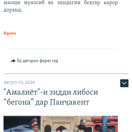
маоши муносиб ва зиндагии беҳтар қарор
доранд.
Идома
Ба дигарон фиристед
Август 05, 2026
"Амалиёт"-и зидди либоси
“бегона” дар Панҷакент