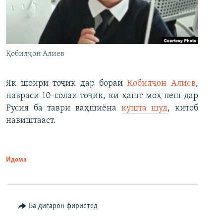
Қобилҷон Алиев
Як шоири тоҷик дар бораи
Қобилҷон Алиев
,
навраси 10-солаи тоҷик, ки ҳашт моҳ пеш дар
Русия ба таври ваҳшиёна
кушта шуд
, китоб
навиштааст.
Идома
Ба дигарон фиристед