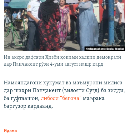
Ин аксро дафтари Ҳизби ҳокими халқии демократӣ
дар Панҷакент рӯзи 4-уми август нашр кард
Намояндагони ҳукумат ва маъмурони милиса
дар шаҳри Панҷакент (вилояти Суғд) ба зидди,
ба гуфтаашон,
либоси “бегона”
маърака
баргузор кардаанд.
Идома