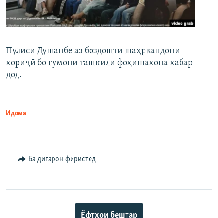
Пулиси Душанбе аз боздошти шаҳрвандони
хориҷӣ бо гумони ташкили фоҳишахона хабар
дод.
Идома
Ба дигарон фиристед
Ёфтҳои бештар