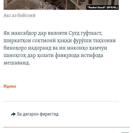
Акс аз бойгонӣ
Як мансабдор дар вилояти Суғд гуфтааст,
ширкатҳои сохтмонӣ ҳаққи фурӯши таҳхонаи
биноҳоро надоранд ва ин маконҳо ҳамчун
паноҳгоҳ дар ҳолати фавқулода истифода
мешаванд.
Идома
Ба дигарон фиристед