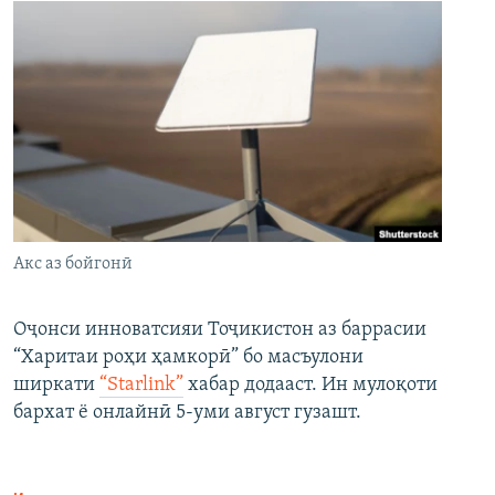
Акс аз бойгонӣ
Оҷонси инноватсияи Тоҷикистон аз баррасии
“Харитаи роҳи ҳамкорӣ” бо масъулони
ширкати
“Starlink”
хабар додааст. Ин мулоқоти
бархат ё онлайнӣ 5-уми август гузашт.