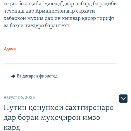
тоҷик бо лақаби "Ҷаллод", дар набард бо рақиби
480p
Auto
240p
360p
480p
чеченаш дар Арманистон дар сархати
720p
хабарҳои муҳим дар ин кишвар қарор гирифт
720p
1080p
ва баҳси зиёдеро барангехт.
1080p
Идома
Ба дигарон фиристед
Август 05, 2026
Путин қонунҳои сахтгиронаро
дар бораи муҳоҷирон имзо
кард