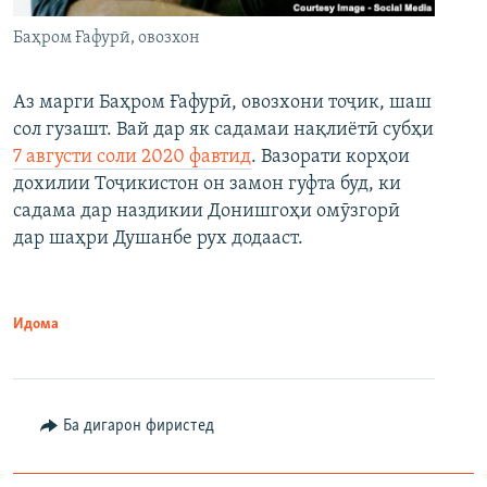
Баҳром Ғафурӣ, овозхон
Аз марги Баҳром Ғафурӣ, овозхони тоҷик, шаш
сол гузашт. Вай дар як садамаи нақлиётӣ субҳи
7 августи соли 2020 фавтид
. Вазорати корҳои
дохилии Тоҷикистон он замон гуфта буд, ки
садама дар наздикии Донишгоҳи омӯзгорӣ
дар шаҳри Душанбе рух додааст.
Идома
Ба дигарон фиристед