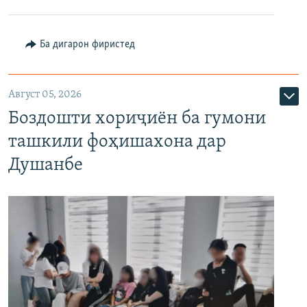
Ба дигарон фиристед
Август 05, 2026
Боздошти хориҷиён ба гумони
ташкили фоҳишахона дар
Душанбе