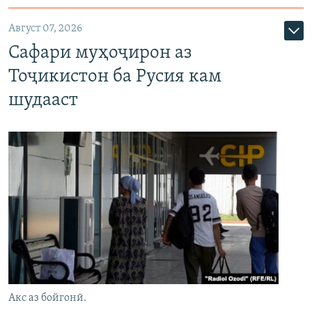
Август 07, 2026
Сафари муҳоҷирон аз
Тоҷикистон ба Русия кам
шудааст
Акс аз бойгонӣ.