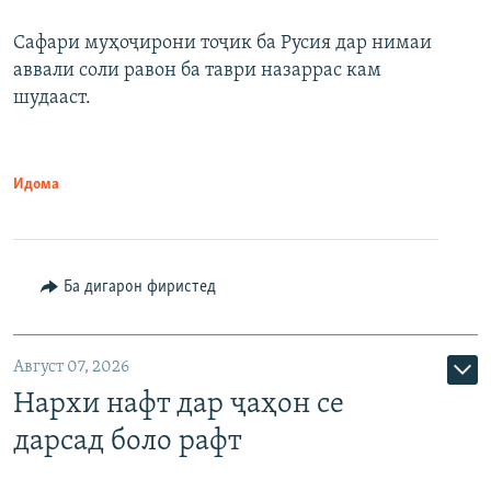
Сафари муҳоҷирони тоҷик ба Русия дар нимаи
аввали соли равон ба таври назаррас кам
шудааст.
Идома
Ба дигарон фиристед
Август 07, 2026
Нархи нафт дар ҷаҳон се
дарсад боло рафт