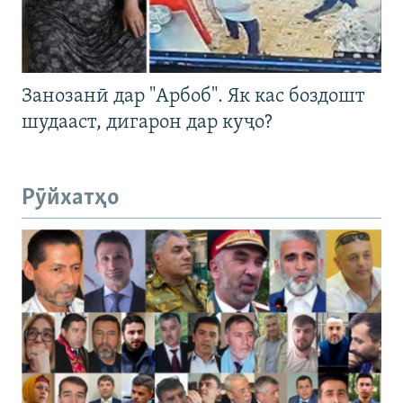
Занозанӣ дар "Арбоб". Як кас боздошт
шудааст, дигарон дар куҷо?
Рӯйхатҳо