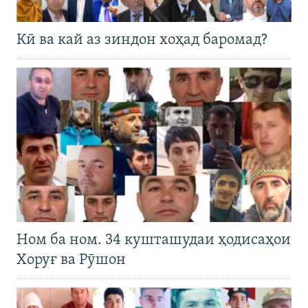
Кӣ ва кай аз зиндон хоҳад баромад?
Ном ба ном. 34 кушташудаи ҳодисаҳои
Хоруғ ва Рӯшон