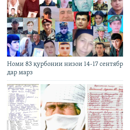
Номи 83 қурбонии низои 14-17 сентябр
дар марз