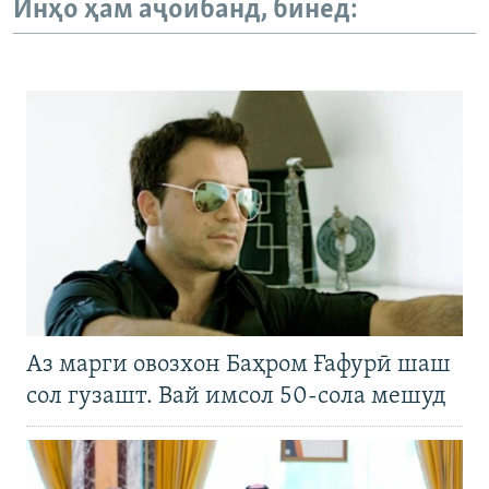
Инҳо ҳам аҷоибанд, бинед:
Аз марги овозхон Баҳром Ғафурӣ шаш
сол гузашт. Вай имсол 50-сола мешуд