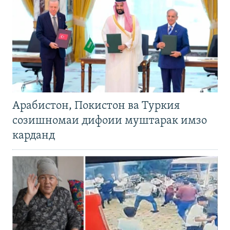
Арабистон, Покистон ва Туркия
созишномаи дифоии муштарак имзо
карданд