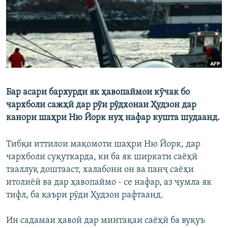
ГУЗОРИШҲОИ РАДИОӢ
Русский
ПАЙГИРӢ КУНЕД
Бар асари бархурди як ҳавопаймои кӯчак бо
чархболи сажҳӣ дар рӯи рӯдхонаи Ҳудзон дар
Ҳамаи сомонаҳои RFE/RL
канори шаҳри Ню Йорк нуҳ нафар кушта шудаанд.
Тибқи иттилои мақомоти шаҳри Ню Йорк, дар
чархболи суқуткарда, ки ба як ширкати саёҳӣ
тааллуқ доштааст, халабони он ва панҷ саёҳи
итолиёӣ ва дар ҳавопаймо - се нафар, аз ҷумла як
тифл, ба қаъри рӯди Ҳудзон рафтаанд.
Ин садамаи ҳавоӣ дар минтақаи саёҳӣ ба вуқуъ