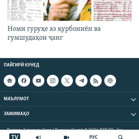
Номи гуруҳе аз қурбониён ва
гумшудаҳои ҷанг
ПАЙГИРӢ КУНЕД
МАЪЛУМОТ
ЗАМИМАҲО
Радиои Аврупои Озод / Радиои Озодӣ © 2026 RFE/RL. Inc.
Ҳамаи ҳуқуқ маҳфуз аст.
TV
РУС