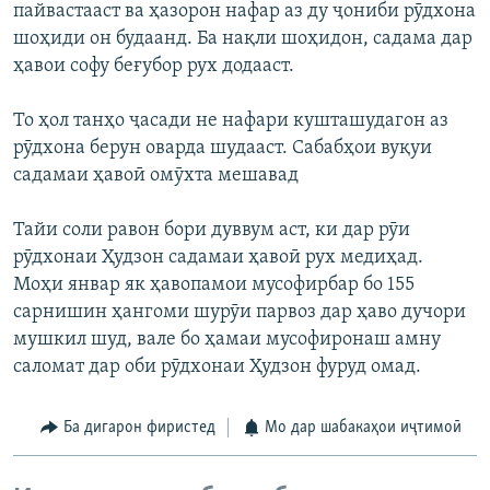
пайвастааст ва ҳазорон нафар аз ду ҷониби рӯдхона
шоҳиди он будаанд. Ба нақли шоҳидон, садама дар
ҳавои софу беғубор рух додааст.
То ҳол танҳо ҷасади не нафари кушташудагон аз
рӯдхона берун оварда шудааст. Сабабҳои вуқуи
садамаи ҳавоӣ омӯхта мешавад
Тайи соли равон бори дуввум аст, ки дар рӯи
рӯдхонаи Ҳудзон садамаи ҳавоӣ рух медиҳад.
Моҳи январ як ҳавопамои мусофирбар бо 155
сарнишин ҳангоми шурӯи парвоз дар ҳаво дучори
мушкил шуд, вале бо ҳамаи мусофиронаш амну
саломат дар оби рӯдхонаи Ҳудзон фуруд омад.
Ба дигарон фиристед
Мо дар шабакаҳои иҷтимоӣ