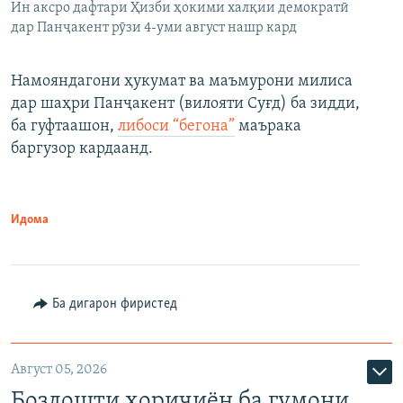
Ин аксро дафтари Ҳизби ҳокими халқии демократӣ
дар Панҷакент рӯзи 4-уми август нашр кард
Намояндагони ҳукумат ва маъмурони милиса
дар шаҳри Панҷакент (вилояти Суғд) ба зидди,
ба гуфтаашон,
либоси “бегона”
маърака
баргузор кардаанд.
Идома
Ба дигарон фиристед
Август 05, 2026
Боздошти хориҷиён ба гумони