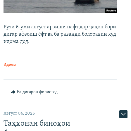
Рӯзи 6-уми август арзиши нафт дар ҷаҳон бори
дигар афзоиш ёфт ва ба раванди болоравии худ
идома дод.
Идома
Ба дигарон фиристед
Август 06, 2026
Таҳхонаи биноҳои