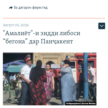
Ба дигарон фиристед
Август 05, 2026
"Амалиёт"-и зидди либоси
“бегона” дар Панҷакент