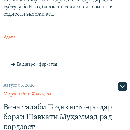
гуфтугӯ бо Ироқ барои тавсеаи масирҳои нави
содироти энержӣ аст.
Идома
Ба дигарон фиристед
Август 05, 2026
Мирзонабии Холиқзод
Вена талаби Тоҷикистонро дар
бораи Шавкати Муҳаммад рад
кардааст