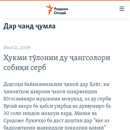
Пайвандҳои
дастрасӣ
Ҷаҳиш
Дар чанд ҷумла
ба
ГӮШАҲО
мояи
ГАПИ ОЗОД
СИЁСАТ
аслӣ
Июл 21, 2009
РӮЗГОРИ МУҲОҶИР
Ҷаҳиш
ИҚТИСОД
Ҳукми тӯлонии ду ҷангсолори
ба
САЛОМ, ХОҲАР
ҶОМЕА
феҳристи
собиқи серб
ТАҲҚИҚОТ
ҚАЗИЯИ "КРОКУС"
аслӣ
Ҷаҳиш
ҶАНГ ДАР УКРАИНА
ОСИЁИ МАРКАЗӢ
Додгоҳи байналмилалии ҷиноӣ дар Ҳейг, ки
ба
ҷиноятҳои даврони ҷанги шаҳрвандии
НАЗАРИ МАРДУМ
ФАРҲАНГ
ҷустор
Югославияро муҳокима мекунад, аз ду серби
ЧАНДРАСОНАӢ
МЕҲМОНИ ОЗОДӢ
БЛОГИСТОН
Буснӣ якеро ба ҳабси умрбод ва дуввумиро ба
30 соли зиндон маҳкум кард. Милан ва
РӮЙХАТҲО
ВАРЗИШ
ОЗОДӢ ОНЛАЙН
ВИДЕО
Средоже Лукичҳо ба даст доштан дар “яке аз
КИТОБҲОИ ОЗОДӢ
НИГОРИСТОН
бадномтарин мавридҳои поккории қавмӣ”