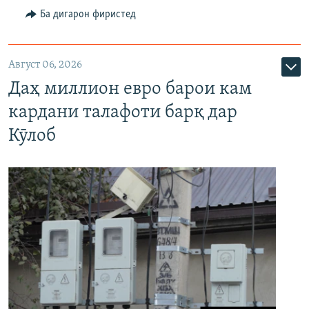
Ба дигарон фиристед
Август 06, 2026
Даҳ миллион евро барои кам
кардани талафоти барқ дар
Кӯлоб