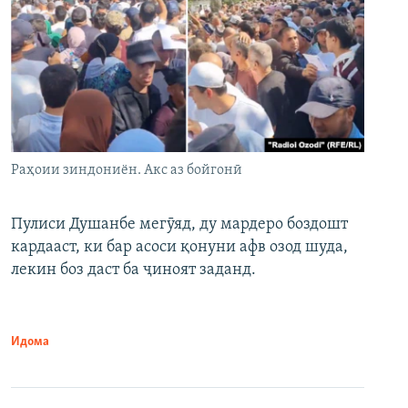
Раҳоии зиндониён. Акс аз бойгонӣ
Пулиси Душанбе мегӯяд, ду мардеро боздошт
кардааст, ки бар асоси қонуни афв озод шуда,
лекин боз даст ба ҷиноят заданд.
Идома