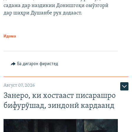
садама дар наздикии Донишгоҳи омӯзгорӣ
дар шаҳри Душанбе рух додааст.
Идома
Ба дигарон фиристед
Август 07, 2026
Занеро, ки хостааст писарашро
бифурӯшад, зиндонӣ кардаанд