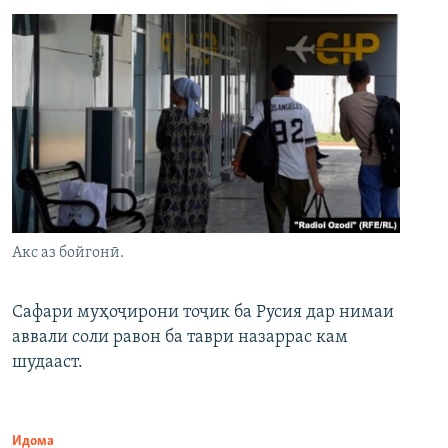
Акс аз бойгонӣ.
Сафари муҳоҷирони тоҷик ба Русия дар нимаи
аввали соли равон ба таври назаррас кам
шудааст.
Идома