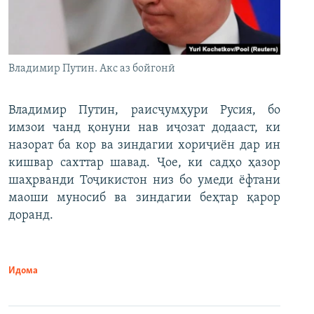
Владимир Путин. Акс аз бойгонӣ
Владимир Путин, раисҷумҳури Русия, бо
имзои чанд қонуни нав иҷозат додааст, ки
назорат ба кор ва зиндагии хориҷиён дар ин
кишвар сахттар шавад. Ҷое, ки садҳо ҳазор
шаҳрванди Тоҷикистон низ бо умеди ёфтани
маоши муносиб ва зиндагии беҳтар қарор
доранд.
Идома