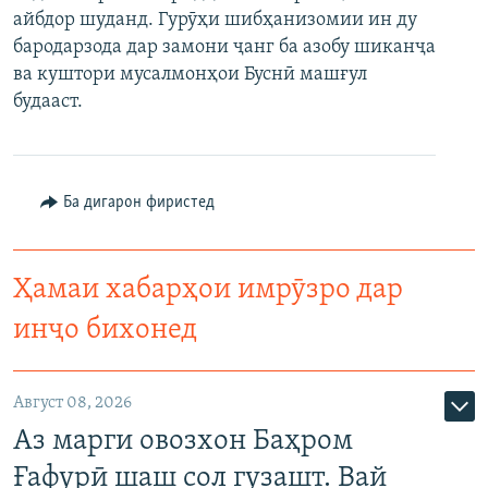
айбдор шуданд. Гурӯҳи шибҳанизомии ин ду
ГУЗОРИШҲОИ РАДИОӢ
Русский
бародарзода дар замони ҷанг ба азобу шиканҷа
ва куштори мусалмонҳои Буснӣ машғул
ПАЙГИРӢ КУНЕД
будааст.
Ба дигарон фиристед
Ҳамаи сомонаҳои RFE/RL
Ҳамаи хабарҳои имрӯзро дар
инҷо бихонед
Август 08, 2026
Аз марги овозхон Баҳром
Ғафурӣ шаш сол гузашт. Вай