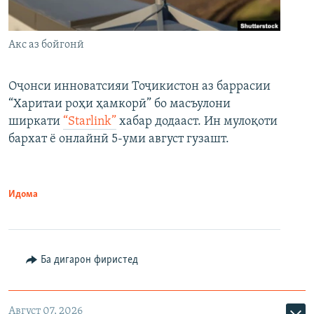
Акс аз бойгонӣ
Оҷонси инноватсияи Тоҷикистон аз баррасии
“Харитаи роҳи ҳамкорӣ” бо масъулони
ширкати
“Starlink”
хабар додааст. Ин мулоқоти
бархат ё онлайнӣ 5-уми август гузашт.
Идома
Ба дигарон фиристед
Август 07, 2026