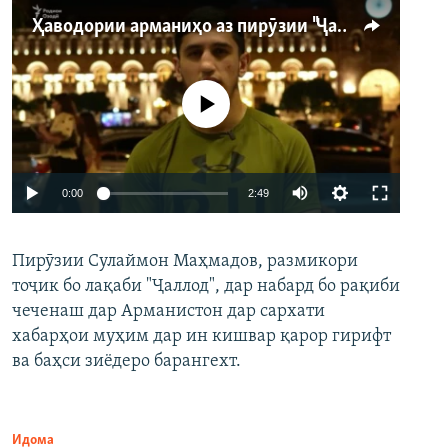
Ҳаводории арманиҳо аз пирӯзии "Ҷаллод"-и тоҷик
Феълан кор намекунад
Auto
0:00
2:49
240p
Пирӯзии Сулаймон Маҳмадов, размикори
360p
тоҷик бо лақаби "Ҷаллод", дар набард бо рақиби
480p
Auto
240p
360p
480p
чеченаш дар Арманистон дар сархати
720p
хабарҳои муҳим дар ин кишвар қарор гирифт
720p
1080p
ва баҳси зиёдеро барангехт.
1080p
Идома