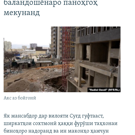
баландошёнаро паноҳгоҳ
мекунанд
Акс аз бойгонӣ
Як мансабдор дар вилояти Суғд гуфтааст,
ширкатҳои сохтмонӣ ҳаққи фурӯши таҳхонаи
биноҳоро надоранд ва ин маконҳо ҳамчун