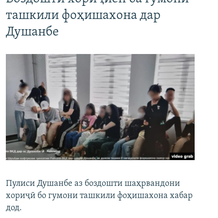
ташкили фоҳишахона дар
Душанбе
Пулиси Душанбе аз боздошти шаҳрвандони
хориҷӣ бо гумони ташкили фоҳишахона хабар
дод.