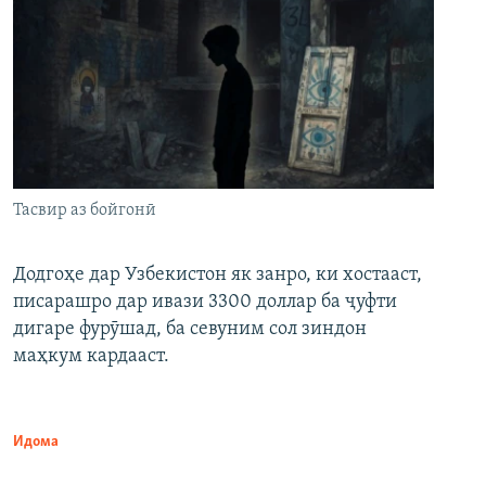
Тасвир аз бойгонӣ
Додгоҳе дар Узбекистон як занро, ки хостааст,
писарашро дар ивази 3300 доллар ба ҷуфти
дигаре фурӯшад, ба севуним сол зиндон
маҳкум кардааст.
Идома