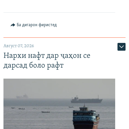
Ба дигарон фиристед
Август 07, 2026
Нархи нафт дар ҷаҳон се
дарсад боло рафт