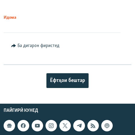
Идома
Ба дигарон фиристед
Ёфтҳои бештар
ПАЙГИРӢ КУНЕД