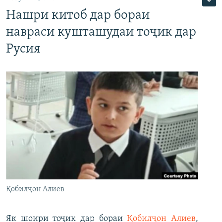
Нашри китоб дар бораи
навраси кушташудаи тоҷик дар
Русия
Қобилҷон Алиев
Як шоири тоҷик дар бораи
Қобилҷон Алиев
,