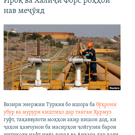
Ироқ ва Халиҷи Форс роҳҳои
нав меҷӯяд
Вазири энержии Туркия бо ишора ба
бӯҳрони
убур ва мурури киштиҳо дар тангаи Ҳурмуз
гуфт, таҳаввулоти моҳҳои ахир нишон дод, ки
ҷаҳон ҳамчунон ба масирҳои ҷойгузин барои
интиқоли нафт ниёз дорад ва Анқара дар ҳоли