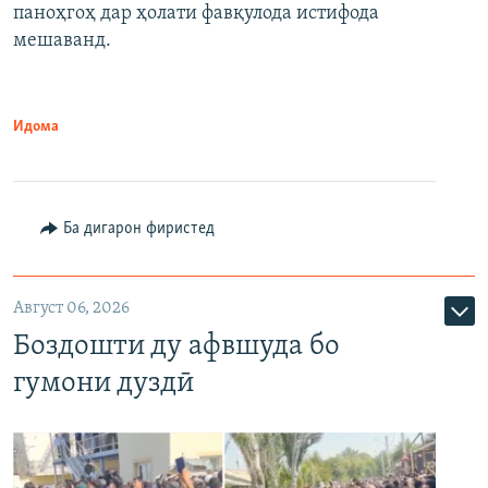
паноҳгоҳ дар ҳолати фавқулода истифода
мешаванд.
Идома
Ба дигарон фиристед
Август 06, 2026
Боздошти ду афвшуда бо
гумони дуздӣ