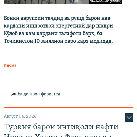
Бонки аврупоии таҷдид ва рушд барои нав
кардани иншоотҳои энергетикӣ дар шаҳри
Кӯлоб ва кам кардани талафоти барқ, ба
Тоҷикистон 10 миллион евро қарз медиҳад.
Идома
Ба дигарон фиристед
Август 06, 2026
Туркия барои интиқоли нафти