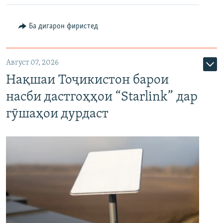
Ба дигарон фиристед
Август 07, 2026
Нақшаи Тоҷикистон барои
насби дастгоҳҳои “Starlink” дар
гӯшаҳои дурдаст