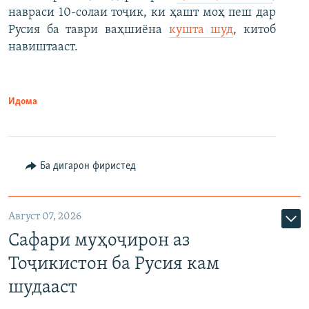
навраси 10-солаи тоҷик, ки ҳашт моҳ пеш дар
Русия ба таври ваҳшиёна
кушта шуд
, китоб
навиштааст.
Идома
Ба дигарон фиристед
Август 07, 2026
Сафари муҳоҷирон аз
Тоҷикистон ба Русия кам
шудааст