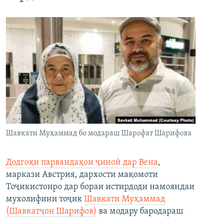
Шавкати Муҳаммад бо модараш Шарофат Шарифова
Додгоҳи парвандаҳои ҷиноӣ дар Вена
,
маркази Австрия, дархости мақомоти
Тоҷикистонро дар бораи истирдоди намояндаи
мухолифини тоҷик
Шавкати Муҳаммад
(Шавкатҷон Шарифов)
ва модару бародараш