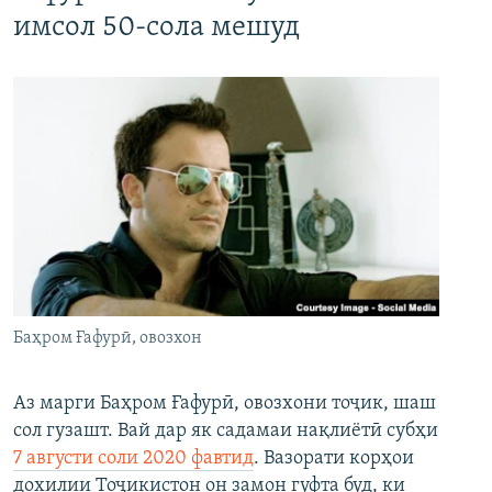
имсол 50-сола мешуд
Баҳром Ғафурӣ, овозхон
Аз марги Баҳром Ғафурӣ, овозхони тоҷик, шаш
сол гузашт. Вай дар як садамаи нақлиётӣ субҳи
7 августи соли 2020 фавтид
. Вазорати корҳои
дохилии Тоҷикистон он замон гуфта буд, ки