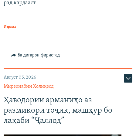
рад кардааст.
Идома
Ба дигарон фиристед
Август 05, 2026
Мирзонабии Холиқзод
Ҳаводории арманиҳо аз
размикори тоҷик, машҳур бо
лақаби “Ҷаллод”