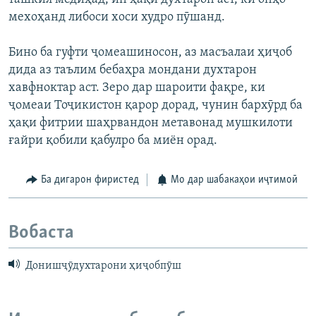
мехоҳанд либоси хоси худро пӯшанд.
Бино ба гуфти ҷомеашиносон, аз масъалаи ҳиҷоб
дида аз таълим бебаҳра мондани духтарон
хавфноктар аст. Зеро дар шароити фақре, ки
ҷомеаи Тоҷикистон қарор дорад, чунин бархӯрд ба
ҳақи фитрии шаҳрвандон метавонад мушкилоти
ғайри қобили қабулро ба миён орад.
Ба дигарон фиристед
Мо дар шабакаҳои иҷтимоӣ
Вобаста
Донишҷӯдухтарони ҳиҷобпӯш