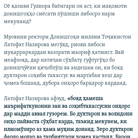
Оё қазияи Гулнора баёнгари он аст, ки мақомоти
донишгоҳҳо сиёсати пӯшиши либосро нарм
мекунанд?
Муовини ректори Донишгоҳи миллии Тоҷикистон
Латофат Назирова мегӯяд, риояи либоси
муқарраркардаи вазорати маориф ҳатмист. Вай
меафзояд, дар натиҷаи сӯҳбату гуфтугӯҳо бо
донишҷӯёни ҳиҷобпӯш ва андешаи он, ки бояд
духтарон соҳиби тахассус ва мартабаи хеш дар
ҷомеа бошанд, дубора онҳоро барқарор карданд.
Латофат Назирова афзуд,
«бояд ҳамеша
маърифаткунонии зан ва соҳибтахассусии онҳоро
дар мадди аввал гузорем. Бо духтарон ва волидони
онҳо пайваста сӯҳбат карда, таъкид мекунем, ки
илмомӯзиро аз ҳама муҳим донанд. Зеро духтарон
фардо модар ва тарбиятгари ҷомеа ҳастанд. Барои