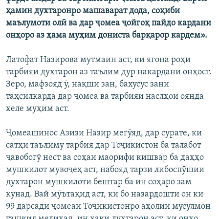
ҳамин духтаронро машаварат дода, соҳиби
маълумоти олӣ ва дар ҷомеа ҷойгоҳ пайдо кардани
онҳоро аз ҳама муҳим дониста барқарор кардем».
Латофат Назирова мутмаин аст, ки ягона роҳи
тарбияи духтарон аз таълим дур накардани онҳост.
Зеро, мафзояд ӯ, нақши зан, бахусус зани
таҳсилкарда дар ҷомеа ва тарбияи наслҳои оянда
хеле муҳим аст.
Ҷомеашинос Азизи Назир мегӯяд, дар сурате, ки
сатҳи таълиму тарбия дар Тоҷикистон ба талабот
ҷавобогӯ нест ва соҳаи маорифи кишвар ба даҳҳо
мушкилот мувоҷеҳ аст, набояд тарзи либоспӯшии
духтарон мушкилоти бештар ба ин соҳаро зам
кунад. Вай мӯътақид аст, ки бо назардошти он ки
99 дарсади ҷомеаи Тоҷикистонро аҳолии мусулмон
ташкил медиҳад, ин ҳақи духтарон аст, ки онҳо