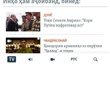
Инҳо ҳам аҷоибанд, бинед:
ДУНЁ
Узви Сенати Амрико: "Кори
Путин нафратовар аст"
ЧАНДРАСОНАӢ
Ҳаводории арманиҳо аз пирӯзии
"Ҷаллод"-и тоҷик
TV
РУС
ЧАНДРАСОНАӢ
Cенатори амрикоӣ Путинро
"авбош" номид
Ҷустуҷӯ
ЧАНДРАСОНАӢ
Талаби истирдоди як зани 77-
солаи тоҷик аз Австрия