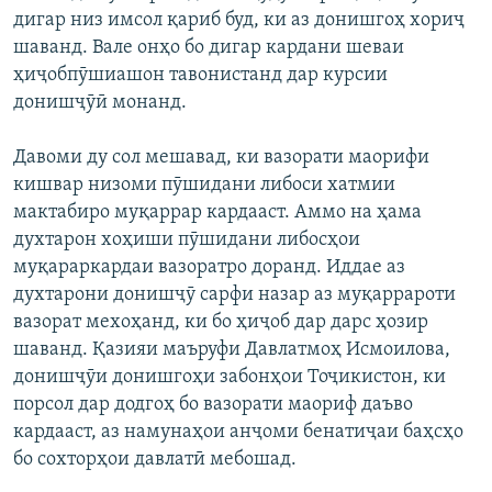
дигар низ имсол қариб буд, ки аз донишгоҳ хориҷ
шаванд. Вале онҳо бо дигар кардани шеваи
ҳиҷобпӯшиашон тавонистанд дар курсии
донишҷӯӣ монанд.
Давоми ду сол мешавад, ки вазорати маорифи
кишвар низоми пӯшидани либоси хатмии
мактабиро муқаррар кардааст. Аммо на ҳама
духтарон хоҳиши пӯшидани либосҳои
муқараркардаи вазоратро доранд. Иддае аз
духтарони донишҷӯ сарфи назар аз муқаррароти
вазорат мехоҳанд, ки бо ҳиҷоб дар дарс ҳозир
шаванд. Қазияи маъруфи Давлатмоҳ Исмоилова,
донишҷӯи донишгоҳи забонҳои Тоҷикистон, ки
порсол дар додгоҳ бо вазорати маориф даъво
кардааст, аз намунаҳои анҷоми бенатиҷаи баҳсҳо
бо сохторҳои давлатӣ мебошад.