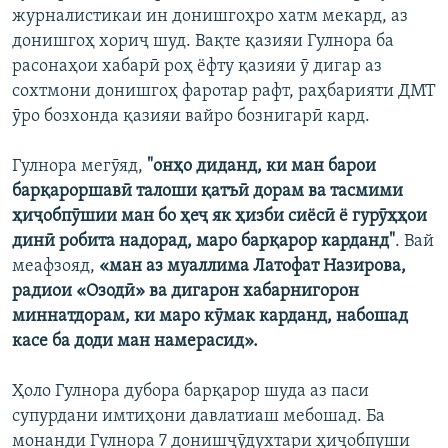
журналистикаи ин донишгоҳро хатм мекард, аз
донишгоҳ хориҷ шуд. Вақте қазияи Гулнора ба
расонаҳои хабарӣ роҳ ёфту қазияи ӯ дигар аз
сохтмони донишгоҳ фаротар рафт, раҳбарияти ДМТ
ӯро бозхонда қазияи вайро бознигарӣ кард.
Гулнора мегӯяд,
"онҳо диданд, ки ман барои
барқароршавӣ талоши қатъӣ дорам ва тасмими
ҳиҷобпӯшии ман бо ҳеҷ як ҳизби сиёсӣ ё гурӯҳҳои
динӣ робита надорад, маро барқарор карданд"
. Вай
меафзояд,
«ман аз муаллима Латофат Назирова,
радиои «Озодӣ» ва дигарон хабарнигорон
миннатдорам, ки маро кӯмак карданд, набошад
касе ба доди ман намерасид».
Ҳоло Гулнора дубора барқарор шуда аз паси
супурдани имтиҳони давлатиаш мебошад. Ба
монанди Гулнора 7 донишҷӯдухтари ҳиҷобпуши