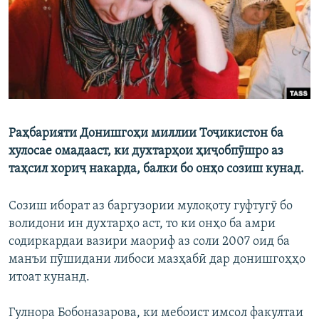
ГУЗОРИШҲОИ РАДИОӢ
Русский
ПАЙГИРӢ КУНЕД
Раҳбарияти Донишгоҳи миллии Тоҷикистон ба
хулосае омадааст, ки духтарҳои ҳиҷобпӯшро аз
Ҳамаи сомонаҳои RFE/RL
таҳсил хориҷ накарда, балки бо онҳо созиш кунад.
Созиш иборат аз баргузории мулоқоту гуфтугӯ бо
волидони ин духтарҳо аст, то ки онҳо ба амри
содиркардаи вазири маориф аз соли 2007 оид ба
манъи пӯшидани либоси мазҳабӣ дар донишгоҳҳо
итоат кунанд.
Гулнора Бобоназарова, ки мебоист имсол факултаи