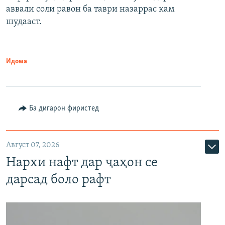
аввали соли равон ба таври назаррас кам
шудааст.
Идома
Ба дигарон фиристед
Август 07, 2026
Нархи нафт дар ҷаҳон се
дарсад боло рафт