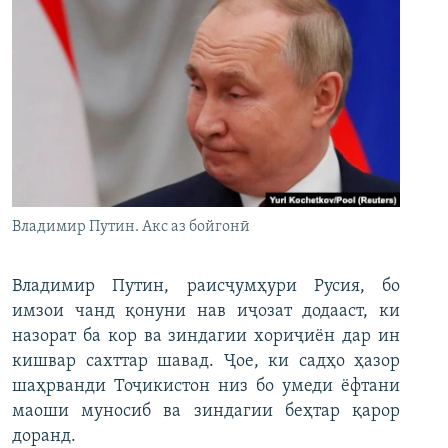
Владимир Путин. Акс аз бойгонӣ
Владимир Путин, раисҷумҳури Русия, бо
имзои чанд қонуни нав иҷозат додааст, ки
назорат ба кор ва зиндагии хориҷиён дар ин
кишвар сахттар шавад. Ҷое, ки садҳо ҳазор
шаҳрванди Тоҷикистон низ бо умеди ёфтани
маоши муносиб ва зиндагии беҳтар қарор
доранд.