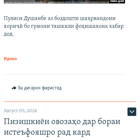
Пулиси Душанбе аз боздошти шаҳрвандони
хориҷӣ бо гумони ташкили фоҳишахона хабар
дод.
Идома
Ба дигарон фиристед
Август 05, 2026
Пизишкиён овозаҳо дар бораи
истеъфояшро рад кард