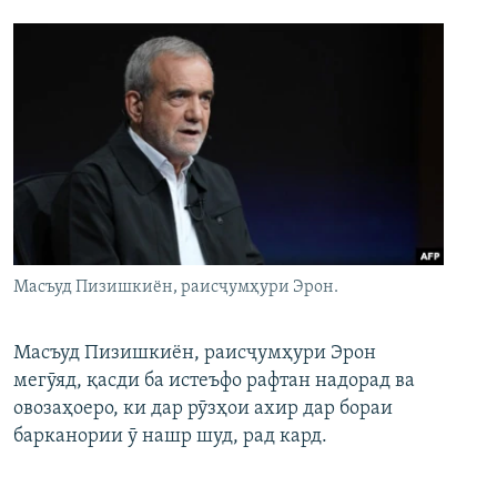
Масъуд Пизишкиён, раисҷумҳури Эрон.
Масъуд Пизишкиён, раисҷумҳури Эрон
мегӯяд, қасди ба истеъфо рафтан надорад ва
овозаҳоеро, ки дар рӯзҳои ахир дар бораи
барканории ӯ нашр шуд, рад кард.