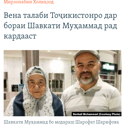
Мирзонабии Холиқзод
Вена талаби Тоҷикистонро дар
бораи Шавкати Муҳаммад рад
кардааст
Шавкати Муҳаммад бо модараш Шарофат Шарифова