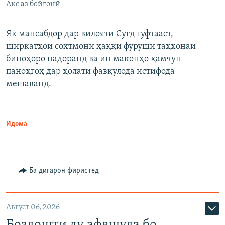
Акс аз бойгонӣ
Як мансабдор дар вилояти Суғд гуфтааст,
ширкатҳои сохтмонӣ ҳаққи фурӯши таҳхонаи
биноҳоро надоранд ва ин маконҳо ҳамчун
паноҳгоҳ дар ҳолати фавқулода истифода
мешаванд.
Идома
Ба дигарон фиристед
Август 06, 2026