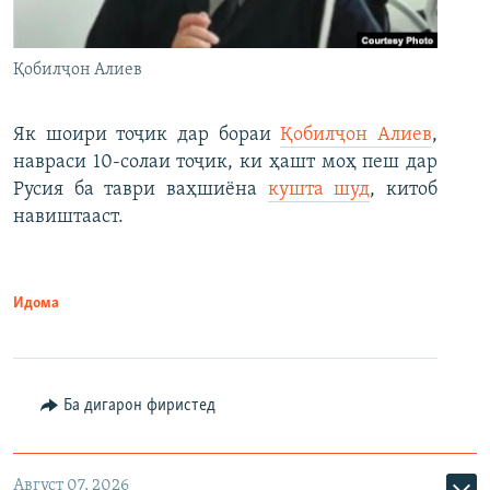
Қобилҷон Алиев
Як шоири тоҷик дар бораи
Қобилҷон Алиев
,
навраси 10-солаи тоҷик, ки ҳашт моҳ пеш дар
Русия ба таври ваҳшиёна
кушта шуд
, китоб
навиштааст.
Идома
Ба дигарон фиристед
Август 07, 2026