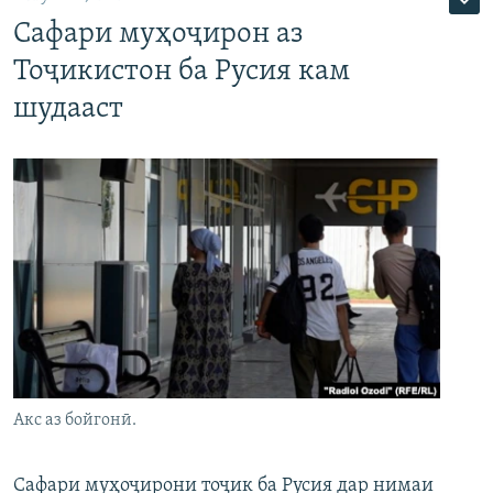
Сафари муҳоҷирон аз
Тоҷикистон ба Русия кам
шудааст
Акс аз бойгонӣ.
Сафари муҳоҷирони тоҷик ба Русия дар нимаи