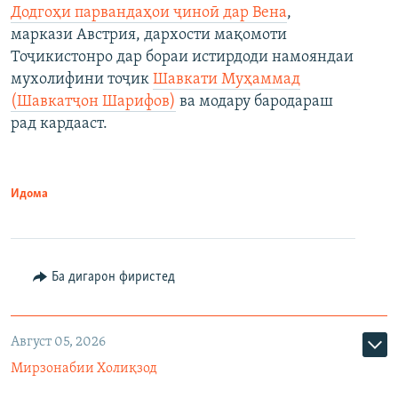
Додгоҳи парвандаҳои ҷиноӣ дар Вена
,
маркази Австрия, дархости мақомоти
Тоҷикистонро дар бораи истирдоди намояндаи
мухолифини тоҷик
Шавкати Муҳаммад
(Шавкатҷон Шарифов)
ва модару бародараш
рад кардааст.
Идома
Ба дигарон фиристед
Август 05, 2026
Мирзонабии Холиқзод