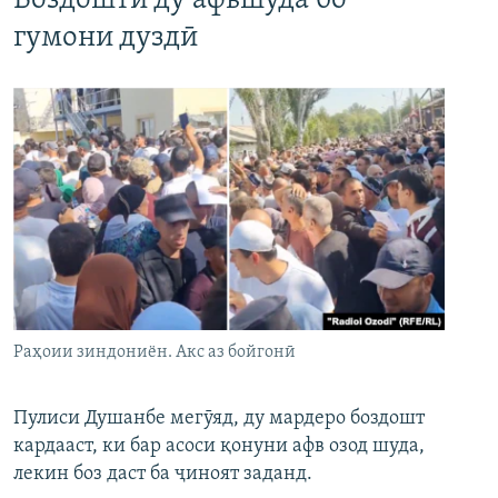
Боздошти ду афвшуда бо
гумони дуздӣ
Раҳоии зиндониён. Акс аз бойгонӣ
Пулиси Душанбе мегӯяд, ду мардеро боздошт
кардааст, ки бар асоси қонуни афв озод шуда,
лекин боз даст ба ҷиноят заданд.