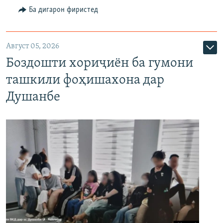
Ба дигарон фиристед
Август 05, 2026
Боздошти хориҷиён ба гумони
ташкили фоҳишахона дар
Душанбе