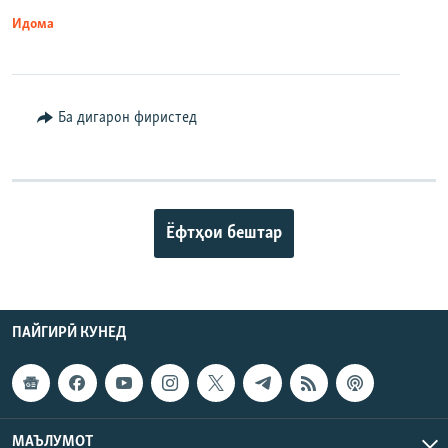
Идома
Ба дигарон фиристед
Ёфтҳои бештар
ПАЙГИРӢ КУНЕД
МАЪЛУМОТ