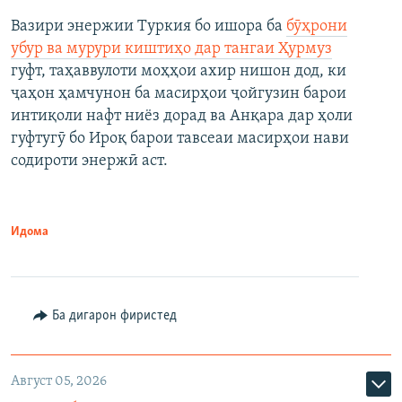
Вазири энержии Туркия бо ишора ба
бӯҳрони
убур ва мурури киштиҳо дар тангаи Ҳурмуз
гуфт, таҳаввулоти моҳҳои ахир нишон дод, ки
ҷаҳон ҳамчунон ба масирҳои ҷойгузин барои
интиқоли нафт ниёз дорад ва Анқара дар ҳоли
гуфтугӯ бо Ироқ барои тавсеаи масирҳои нави
содироти энержӣ аст.
Идома
Ба дигарон фиристед
Август 05, 2026