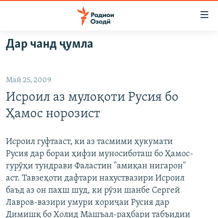
Пайвандҳои
дастрасӣ
Ҷаҳиш
Дар чанд ҷумла
ба
ГӮШАҲО
мояи
ГАПИ ОЗОД
СИЁСАТ
аслӣ
Май 25, 2009
РӮЗГОРИ МУҲОҶИР
Ҷаҳиш
ИҚТИСОД
Исроил аз мулоқоти Русия бо
ба
САЛОМ, ХОҲАР
ҶОМЕА
феҳристи
Ҳамос норозист
ТАҲҚИҚОТ
ҚАЗИЯИ "КРОКУС"
аслӣ
Ҷаҳиш
ҶАНГ ДАР УКРАИНА
ОСИЁИ МАРКАЗӢ
Исроил гуфтааст, ки аз тасмими ҳукумати
ба
Русия дар бораи ҳифзи муносиботаш бо Ҳамос-
НАЗАРИ МАРДУМ
ФАРҲАНГ
ҷустор
гурӯҳи тундрави Фаластин "амиқан нигарон"
ЧАНДРАСОНАӢ
МЕҲМОНИ ОЗОДӢ
БЛОГИСТОН
аст. Тавзеҳоти дафтари нахуствазири Исроил
баъд аз он пахш шуд, ки рӯзи шанбе Сергей
РӮЙХАТҲО
ВАРЗИШ
ОЗОДӢ ОНЛАЙН
ВИДЕО
Лавров-вазири умури хориҷаи Русия дар
КИТОБҲОИ ОЗОДӢ
НИГОРИСТОН
Димишқ бо Холид Машъал-раҳбари табъидии