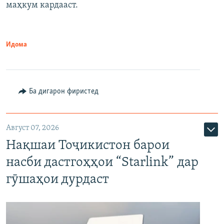
маҳкум кардааст.
Идома
Ба дигарон фиристед
Август 07, 2026
Нақшаи Тоҷикистон барои
насби дастгоҳҳои “Starlink” дар
гӯшаҳои дурдаст