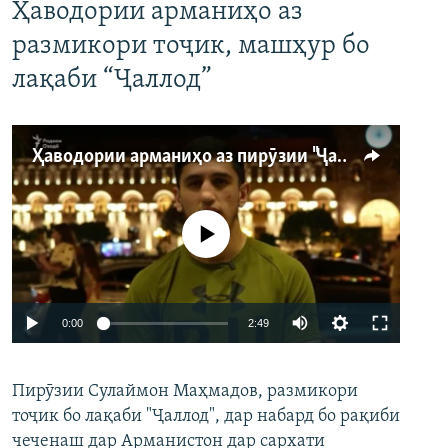
Ҳаводории арманиҳо аз
размикори тоҷик, машҳур бо
лақаби “Ҷаллод”
Ҳаводории арманиҳо аз пирӯзии "Ҷаллод"-и тоҷик
Феълан кор намекунад
Auto
0:00
2:49
240p
Пирӯзии Сулаймон Маҳмадов, размикори
360p
тоҷик бо лақаби "Ҷаллод", дар набард бо рақиби
480p
Auto
240p
360p
480p
чеченаш дар Арманистон дар сархати