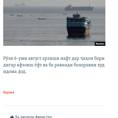
Рӯзи 6-уми август арзиши нафт дар ҷаҳон бори
дигар афзоиш ёфт ва ба раванди болоравии худ
идома дод.
Идома
Ба дигарон фиристед