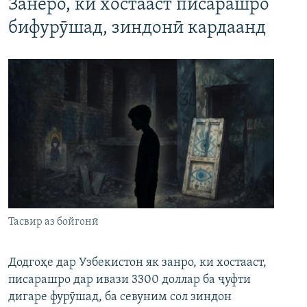
Занеро, ки хостааст писарашро
бифурӯшад, зиндонӣ кардаанд
Тасвир аз бойгонӣ
Додгоҳе дар Узбекистон як занро, ки хостааст,
писарашро дар ивази 3300 доллар ба ҷуфти
дигаре фурӯшад, ба севуним сол зиндон