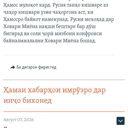
Ҳамос мулоқот кард. Русия танҳо кишваре аз
ГУЗОРИШҲОИ РАДИОӢ
Русский
чаҳор кишвари узви чаҳоргона аст, ки
Ҳамосро байкот намекунад. Русия мехоҳад дар
ПАЙГИРӢ КУНЕД
Ховари Миёна нақши бештаре бар дӯш
бигирад ва соли ҷорӣ мизбони конфронси
байналмиллалии Ховари Миёна бошад.
Ҳамаи сомонаҳои RFE/RL
Ба дигарон фиристед
Ҳамаи хабарҳои имрӯзро дар
инҷо бихонед
Август 07, 2026