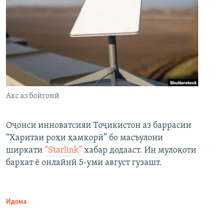
Акс аз бойгонӣ
Оҷонси инноватсияи Тоҷикистон аз баррасии
“Харитаи роҳи ҳамкорӣ” бо масъулони
ширкати
“Starlink”
хабар додааст. Ин мулоқоти
бархат ё онлайнӣ 5-уми август гузашт.
Идома