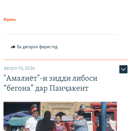
Идома
Ба дигарон фиристед
Август 05, 2026
"Амалиёт"-и зидди либоси
“бегона” дар Панҷакент