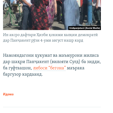
Ин аксро дафтари Ҳизби ҳокими халқии демократӣ
дар Панҷакент рӯзи 4-уми август нашр кард
Намояндагони ҳукумат ва маъмурони милиса
дар шаҳри Панҷакент (вилояти Суғд) ба зидди,
ба гуфтаашон,
либоси “бегона”
маърака
баргузор кардаанд.
Идома