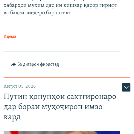
720p
хабарҳои муҳим дар ин кишвар қарор гирифт
720p
1080p
ва баҳси зиёдеро барангехт.
1080p
Идома
Ба дигарон фиристед
Август 05, 2026
Путин қонунҳои сахтгиронаро
дар бораи муҳоҷирон имзо
кард