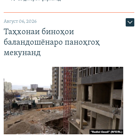
Август 06, 2026
Таҳхонаи биноҳои
баландошёнаро паноҳгоҳ
мекунанд