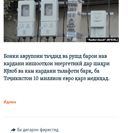
Бонки аврупоии таҷдид ва рушд барои нав
кардани иншоотҳои энергетикӣ дар шаҳри
Кӯлоб ва кам кардани талафоти барқ, ба
Тоҷикистон 10 миллион евро қарз медиҳад.
Идома
Ба дигарон фиристед