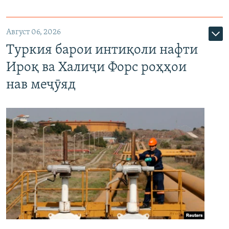
Август 06, 2026
Туркия барои интиқоли нафти
Ироқ ва Халиҷи Форс роҳҳои
нав меҷӯяд