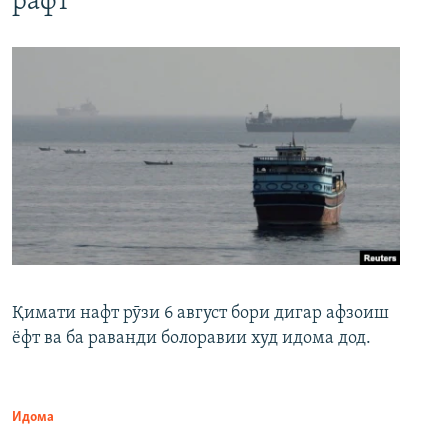
рафт
Қимати нафт рӯзи 6 август бори дигар афзоиш
ёфт ва ба раванди болоравии худ идома дод.
Идома