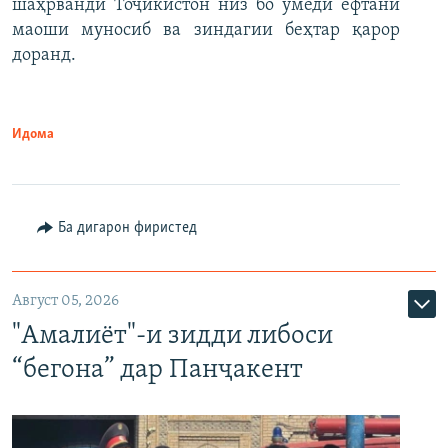
шаҳрванди Тоҷикистон низ бо умеди ёфтани
маоши муносиб ва зиндагии беҳтар қарор
доранд.
Идома
Ба дигарон фиристед
Август 05, 2026
"Амалиёт"-и зидди либоси
“бегона” дар Панҷакент