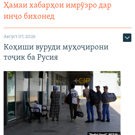
Ҳамаи хабарҳои имрӯзро дар
инҷо бихонед
Август 07, 2026
Коҳиши вуруди муҳоҷирони
тоҷик ба Русия