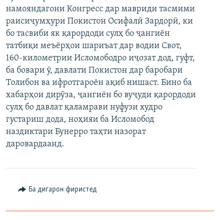
намояндагони Конгресс дар мавриди тасмими
ГУЗОРИШҲОИ РАДИОӢ
Русский
раисиҷумҳури Покистон Осифалӣ Зардорӣ, ки
бо тасвиби як қарордоди сулҳ бо ҷангиён
ПАЙГИРӢ КУНЕД
татбиқи меъёрҳои шариъат дар водии Свот,
160-километрии Исломободро иҷозат дод, гуфт,
ба бовари ӯ, давлати Покистон дар баробари
Толибон ва ифротгароён ақиб нишаст. Бино ба
хабарҳои дирӯза, ҷангиён бо вуҷуди қарордоди
сулҳ бо давлат қаламрави нуфузи худро
Ҳамаи сомонаҳои RFE/RL
густариш дода, ноҳияи ба Исломобод
наздиктари Бунерро таҳти назорат
даровардаанд.
Ба дигарон фиристед