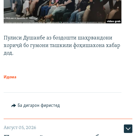
Пулиси Душанбе аз боздошти шаҳрвандони
хориҷӣ бо гумони ташкили фоҳишахона хабар
дод.
Идома
Ба дигарон фиристед
Август 05, 2026