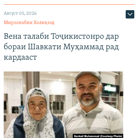
Август 05, 2026
Мирзонабии Холиқзод
Вена талаби Тоҷикистонро дар
бораи Шавкати Муҳаммад рад
кардааст