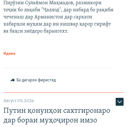
Пирӯзии Сулаймон Маҳмадов, размикори
360p
тоҷик бо лақаби "Ҷаллод", дар набард бо рақиби
480p
Auto
240p
360p
480p
чеченаш дар Арманистон дар сархати
720p
хабарҳои муҳим дар ин кишвар қарор гирифт
720p
1080p
ва баҳси зиёдеро барангехт.
1080p
Идома
Ба дигарон фиристед
Август 05, 2026
Путин қонунҳои сахтгиронаро
дар бораи муҳоҷирон имзо