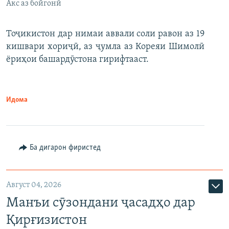
Акс аз бойгонӣ
Тоҷикистон дар нимаи аввали соли равон аз 19
кишвари хориҷӣ, аз ҷумла аз Кореяи Шимолӣ
ёриҳои башардӯстона гирифтааст.
Идома
Ба дигарон фиристед
Август 04, 2026
Манъи сӯзондани ҷасадҳо дар
Қирғизистон