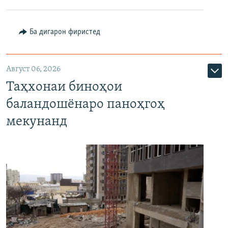
Ба дигарон фиристед
Август 06, 2026
Таҳхонаи биноҳои
баландошёнаро паноҳгоҳ
мекунанд