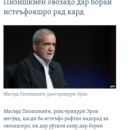
Пизишкиён овозаҳо дар бораи
истеъфояшро рад кард
Масъуд Пизишкиён, раисҷумҳури Эрон.
Масъуд Пизишкиён, раисҷумҳури Эрон
мегӯяд, қасди ба истеъфо рафтан надорад ва
овозаҳоеро, ки дар рӯзҳои ахир дар бораи