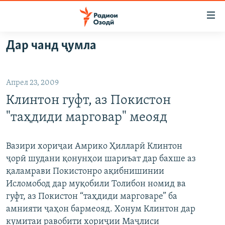
Пайвандҳои
дастрасӣ
Ҷаҳиш
Дар чанд ҷумла
ба
ГӮШАҲО
мояи
ГАПИ ОЗОД
СИЁСАТ
аслӣ
Апрел 23, 2009
РӮЗГОРИ МУҲОҶИР
Ҷаҳиш
ИҚТИСОД
Клинтон гуфт, аз Покистон
ба
САЛОМ, ХОҲАР
ҶОМЕА
феҳристи
"таҳдиди марговар" меояд
ТАҲҚИҚОТ
ҚАЗИЯИ "КРОКУС"
аслӣ
Ҷаҳиш
ҶАНГ ДАР УКРАИНА
ОСИЁИ МАРКАЗӢ
Вазири хориҷаи Амрико Ҳилларӣ Клинтон
ба
ҷорӣ шудани қонунҳои шариъат дар бахше аз
НАЗАРИ МАРДУМ
ФАРҲАНГ
ҷустор
қаламрави Покистонро ақибнишинии
ЧАНДРАСОНАӢ
МЕҲМОНИ ОЗОДӢ
БЛОГИСТОН
Исломобод дар муқобили Толибон номид ва
гуфт, аз Покистон “таҳдиди марговаре” ба
РӮЙХАТҲО
ВАРЗИШ
ОЗОДӢ ОНЛАЙН
ВИДЕО
амнияти ҷаҳон бармеояд. Хонум Клинтон дар
КИТОБҲОИ ОЗОДӢ
НИГОРИСТОН
кумитаи равобити хориҷии Маҷлиси