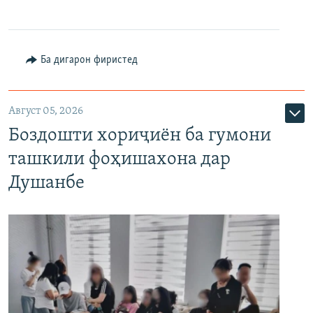
Ба дигарон фиристед
Август 05, 2026
Боздошти хориҷиён ба гумони
ташкили фоҳишахона дар
Душанбе