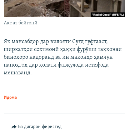
Акс аз бойгонӣ
Як мансабдор дар вилояти Суғд гуфтааст,
ширкатҳои сохтмонӣ ҳаққи фурӯши таҳхонаи
биноҳоро надоранд ва ин маконҳо ҳамчун
паноҳгоҳ дар ҳолати фавқулода истифода
мешаванд.
Идома
Ба дигарон фиристед