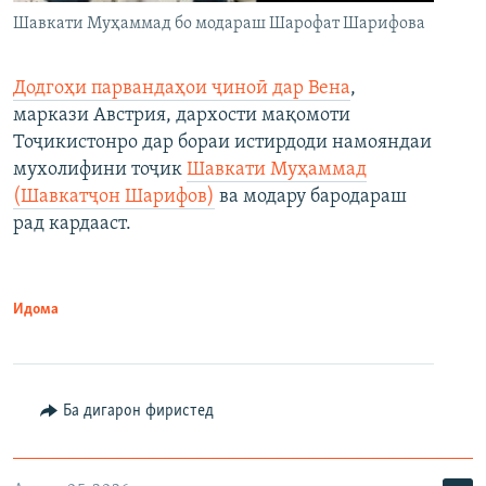
Шавкати Муҳаммад бо модараш Шарофат Шарифова
Додгоҳи парвандаҳои ҷиноӣ дар Вена
,
маркази Австрия, дархости мақомоти
Тоҷикистонро дар бораи истирдоди намояндаи
мухолифини тоҷик
Шавкати Муҳаммад
(Шавкатҷон Шарифов)
ва модару бародараш
рад кардааст.
Идома
Ба дигарон фиристед