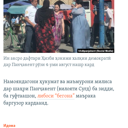
Ин аксро дафтари Ҳизби ҳокими халқии демократӣ
дар Панҷакент рӯзи 4-уми август нашр кард
Намояндагони ҳукумат ва маъмурони милиса
дар шаҳри Панҷакент (вилояти Суғд) ба зидди,
ба гуфтаашон,
либоси “бегона”
маърака
баргузор кардаанд.
Идома