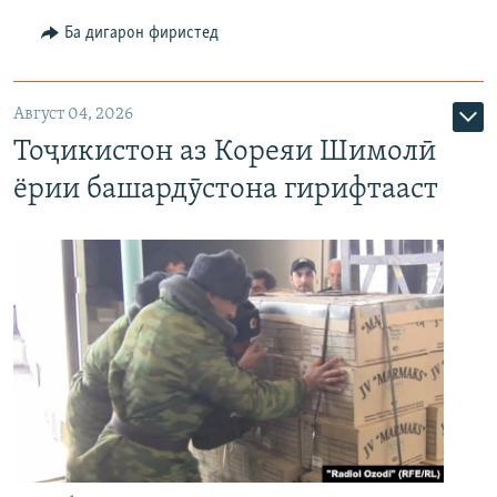
Ба дигарон фиристед
Август 04, 2026
Тоҷикистон аз Кореяи Шимолӣ
ёрии башардӯстона гирифтааст