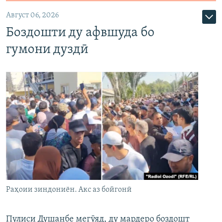
Август 06, 2026
Боздошти ду афвшуда бо
гумони дуздӣ
Раҳоии зиндониён. Акс аз бойгонӣ
Пулиси Душанбе мегӯяд, ду мардеро боздошт