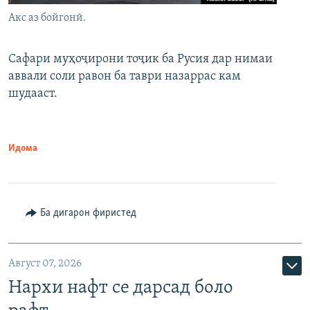
Акс аз бойгонӣ.
Сафари муҳоҷирони тоҷик ба Русия дар нимаи
аввали соли равон ба таври назаррас кам
шудааст.
Идома
Ба дигарон фиристед
Август 07, 2026
Нархи нафт се дарсад боло