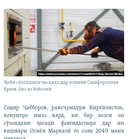
Ҷойи сӯзондани ҷасадҳо дар ноҳияи Симферополи
Қрим. Акс аз бойгонӣ
Содир Ҷабборов, раисҷумҳури Қирғизистон,
қонунеро имзо кард, ки бар асоси он
сӯзондани ҷасади фавтидагонро дар ин
кишвари Осиёи Марказӣ то соли 2040 манъ
мекунад.