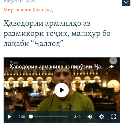
Август 05, 2026
Мирзонабии Холиқзод
Ҳаводории арманиҳо аз
размикори тоҷик, машҳур бо
лақаби “Ҷаллод”
Ҳаводории арманиҳо аз пирӯзии "Ҷаллод"-и тоҷик
Феълан кор намекунад
Auto
0:00
2:49
240p