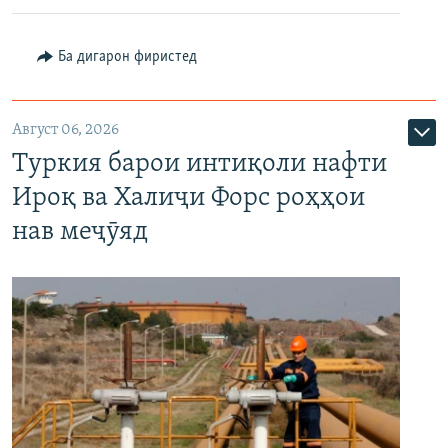
Ба дигарон фиристед
Август 06, 2026
Туркия барои интиқоли нафти
Ироқ ва Халиҷи Форс роҳҳои
нав меҷӯяд