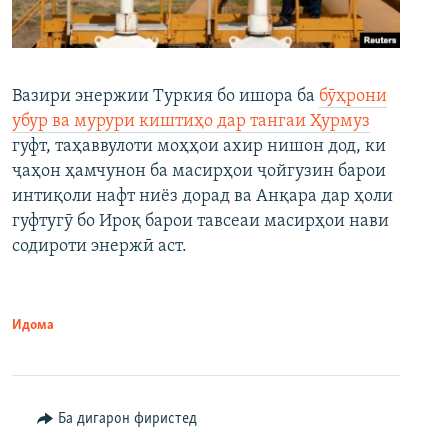
Вазири энержии Туркия бо ишора ба
бӯҳрони
убур ва мурури киштиҳо дар тангаи Ҳурмуз
гуфт, таҳаввулоти моҳҳои ахир нишон дод, ки
ҷаҳон ҳамчунон ба масирҳои ҷойгузин барои
интиқоли нафт ниёз дорад ва Анқара дар ҳоли
гуфтугӯ бо Ироқ барои тавсеаи масирҳои нави
содироти энержӣ аст.
Идома
Ба дигарон фиристед