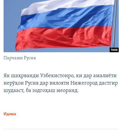
Парчами Русия
Як шаҳрванди Узбекистонро, ки дар амалиёти
нерӯҳои Русия дар вилояти Нижегород дастгир
шудааст, ба зодгоҳаш меоранд.
Идома