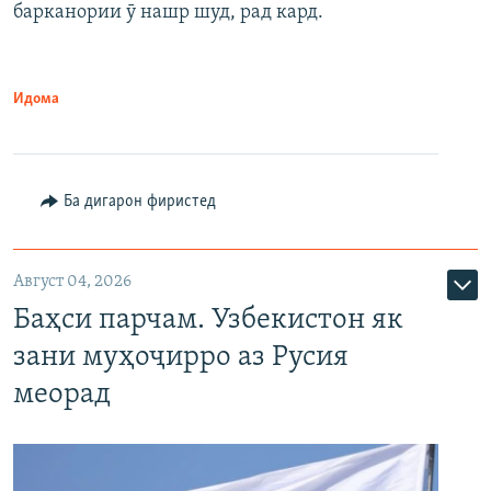
барканории ӯ нашр шуд, рад кард.
Идома
Ба дигарон фиристед
Август 04, 2026
Баҳси парчам. Узбекистон як
зани муҳоҷирро аз Русия
меорад