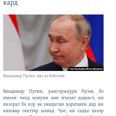
кард
Владимир Путин. Акс аз бойгонӣ
Владимир Путин, раисҷумҳури Русия, бо
имзои чанд қонуни нав иҷозат додааст, ки
назорат ба кор ва зиндагии хориҷиён дар ин
кишвар сахттар шавад. Ҷое, ки садҳо ҳазор