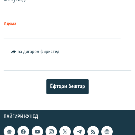
Идома
Ба дигарон фиристед
Ёфтҳои бештар
ПАЙГИРӢ КУНЕД