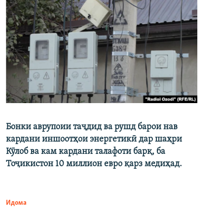
Бонки аврупоии таҷдид ва рушд барои нав
кардани иншоотҳои энергетикӣ дар шаҳри
Кӯлоб ва кам кардани талафоти барқ, ба
Тоҷикистон 10 миллион евро қарз медиҳад.
Идома