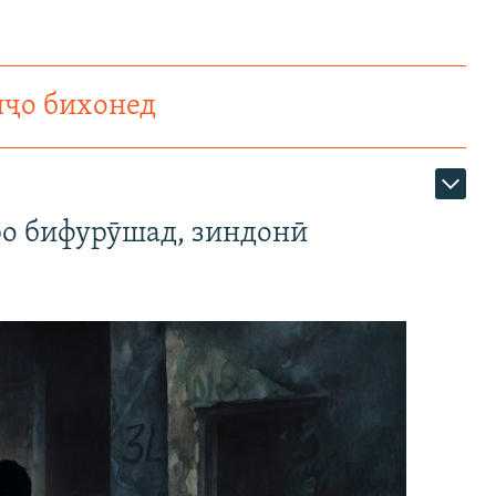
нҷо бихонед
ро бифурӯшад, зиндонӣ