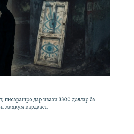
ст, писарашро дар ивази 3300 доллар ба
он маҳкум кардааст.