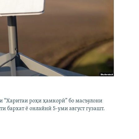
и “Харитаи роҳи ҳамкорӣ” бо масъулони
ти бархат ё онлайнӣ 5-уми август гузашт.