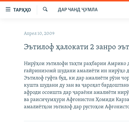
Пайвандҳои
ДАР ЧАНД ҶУМЛА
ТАРҲҲО
дастрасӣ
Ҷустуҷӯ
Ҷаҳиш
ГӮШАҲО
ба
Апрел 10, 2009
ГАПИ ОЗОД
СИЁСАТ
мояи
аслӣ
Эътилоф ҳалокати 2 занро эъ
РӮЗГОРИ МУҲОҶИР
ИҚТИСОД
Ҷаҳиш
САЛОМ, ХОҲАР
ҶОМЕА
ба
Нирӯҳои эътилофи таҳти раҳбарии Амрико д
феҳристи
ТАҲҚИҚОТ
ҚАЗИЯИ "КРОКУС"
ғайринизомӣ шудани амалиёти ин нирӯҳо да
аслӣ
ҶАНГ ДАР УКРАИНА
Эътилоф гуфта буд, ки дар амалиёти рӯзи ч
ОСИЁИ МАРКАЗӢ
Ҷаҳиш
кушта шудани ду зан ва ҷароҳат бардоштани
ба
НАЗАРИ МАРДУМ
ФАРҲАНГ
афроди осоишта дар ҷараёни амалиёти нир
ҷустор
ЧАНДРАСОНАӢ
МЕҲМОНИ ОЗОДӢ
БЛОГИСТОН
ва раисиҷумҳури Афғонистон Ҳомиди Карзай 
амалиётҳои эътилоф дар рустоҳои Афғонист
РӮЙХАТҲО
ВАРЗИШ
ОЗОДӢ ОНЛАЙН
ВИДЕО
КИТОБҲОИ ОЗОДӢ
НИГОРИСТОН