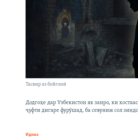
Тасвир аз бойгонӣ
Додгоҳе дар Узбекистон як занро, ки хостаа
ҷуфти дигаре фурӯшад, ба севуним сол зинд
Идома