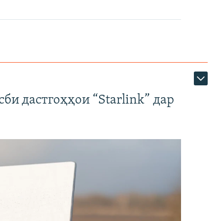
би дастгоҳҳои “Starlink” дар