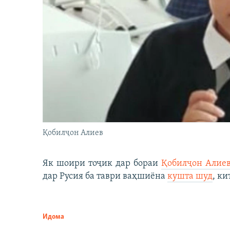
Қобилҷон Алиев
Як шоири тоҷик дар бораи
Қобилҷон Алие
дар Русия ба таври ваҳшиёна
кушта шуд
, ки
Идома