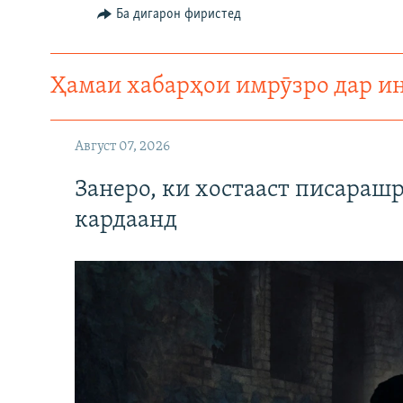
ГУЗОРИШҲОИ РАДИОӢ
Ба дигарон фиристед
Ҳамаи хабарҳои имрӯзро дар и
Август 07, 2026
Занеро, ки хостааст писараш
кардаанд