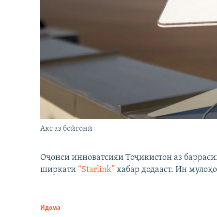
Акс аз бойгонӣ
Оҷонси инноватсияи Тоҷикистон аз барраси
ширкати
“Starlink”
хабар додааст. Ин мулоқо
Идома