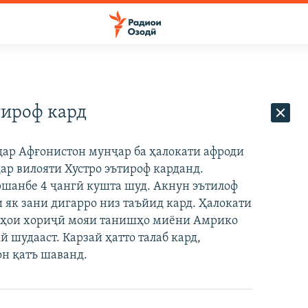
тироф кард
ар Афғонистон мунҷар ба ҳалокати афроди
р вилояти Хустро эътироф карданд.
оршанбе 4 ҷангӣ кушта шуд. Акнун эътилоф
 як зани дигарро низ таъйид кард. Ҳалокати
ӯҳои хориҷӣ мояи танишҳо миёни Амрико
шудааст. Карзай ҳатто талаб кард,
он қатъ шаванд.