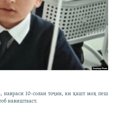
в
, навраси 10-солаи тоҷик, ки ҳашт моҳ пеш
тоб навиштааст.