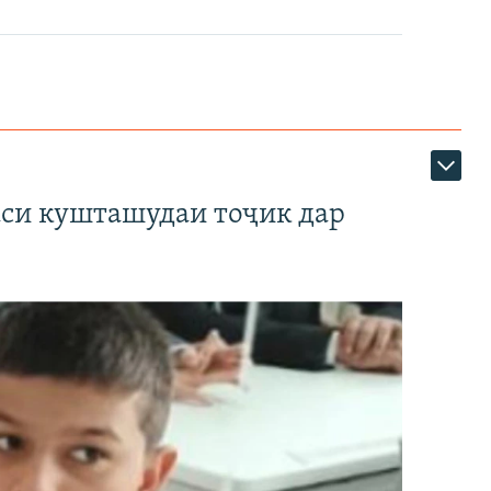
аси кушташудаи тоҷик дар