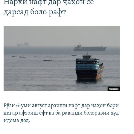
Нархи нафт дар ҷаҳон се
дарсад боло рафт
Рӯзи 6-уми август арзиши нафт дар ҷаҳон бори
дигар афзоиш ёфт ва ба раванди болоравии худ
идома дод.