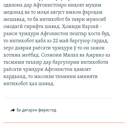
одилона дар Афғонистонро ниҳоят муҳим
ГУЗОРИШҲОИ РАДИОӢ
Русский
медонад ва то моҳи август имкон фароҳам
мешавад, то ба интихобот ба таври муносиб
ПАЙГИРӢ КУНЕД
омодагӣ гирифта шавад. Ҳомиди Карзай -
раиси ҷумҳури Афғонистон пештар хоста буд,
то интихобот қабл аз 22 май баргузор гардад,
зеро давраи раёсати ҷумҳури ӯ то он замон
хотима меёбад. Созмони Милал ва Амрико аз
тасмими таъхир дар баргузории интихоботи
Ҳамаи сомонаҳои RFE/RL
раёсати ҷумҳури Афғонистон ҳимоят
кардаанд, то масоили таъмини амнияти
интихобот ҳал шавад.
Ба дигарон фиристед