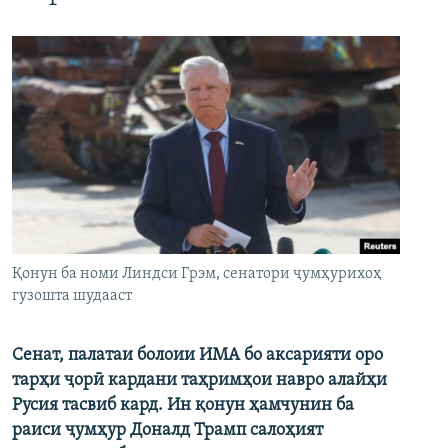
Қонун ба номи Линдси Грэм, сенатори ҷумҳурихоҳ
гузошта шудааст
Сенат, палатаи болоии ИМА бо аксарияти оро
тарҳи ҷорӣ кардани таҳримҳои навро алайҳи
Русия тасвиб кард. Ин қонун ҳамчунин ба
раиси ҷумҳур Доналд Трамп салоҳият