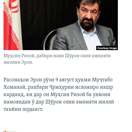
Муҳсин Ризоӣ, дабири нави Шӯрои олии амнияти
миллии Эрон.
Расонаҳои Эрон рӯзи 9 август ҳукми Муҷтабо
Хоманаӣ, раҳбари Ҷумҳурии исломиро нашр
карданд, ки дар он Муҳсин Ризоӣ ба унвони
намояндаи ӯ дар Шӯрои олии амнияти миллӣ
таъйин шудааст.