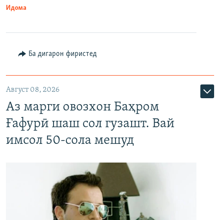
Идома
Ба дигарон фиристед
Август 08, 2026
Аз марги овозхон Баҳром
Ғафурӣ шаш сол гузашт. Вай
имсол 50-сола мешуд