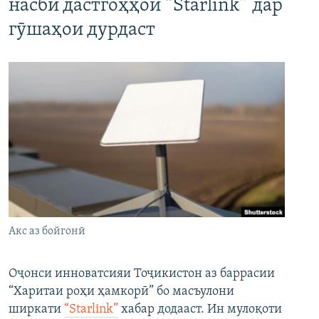
насби дастгоҳҳои “Starlink” дар
гӯшаҳои дурдаст
Акс аз бойгонӣ
Оҷонси инноватсияи Тоҷикистон аз баррасии
“Харитаи роҳи ҳамкорӣ” бо масъулони
ширкати
“Starlink”
хабар додааст. Ин мулоқоти