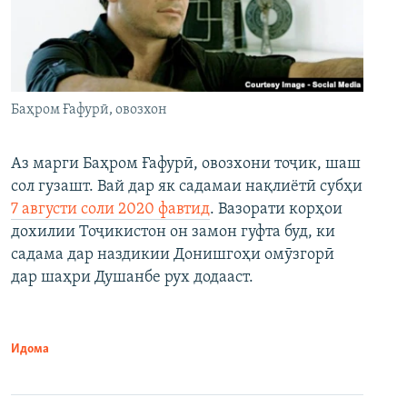
Баҳром Ғафурӣ, овозхон
Аз марги Баҳром Ғафурӣ, овозхони тоҷик, шаш
сол гузашт. Вай дар як садамаи нақлиётӣ субҳи
7 августи соли 2020 фавтид
. Вазорати корҳои
дохилии Тоҷикистон он замон гуфта буд, ки
садама дар наздикии Донишгоҳи омӯзгорӣ
дар шаҳри Душанбе рух додааст.
Идома