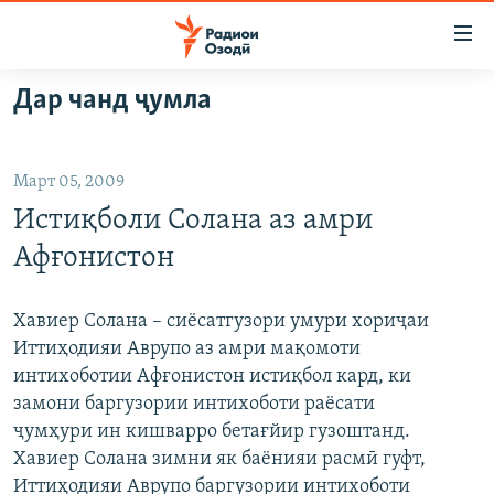
Пайвандҳои
дастрасӣ
Ҷаҳиш
Дар чанд ҷумла
ба
ГӮШАҲО
мояи
ГАПИ ОЗОД
СИЁСАТ
аслӣ
Март 05, 2009
РӮЗГОРИ МУҲОҶИР
Ҷаҳиш
ИҚТИСОД
Истиқболи Солана аз амри
ба
САЛОМ, ХОҲАР
ҶОМЕА
феҳристи
Афғонистон
ТАҲҚИҚОТ
ҚАЗИЯИ "КРОКУС"
аслӣ
Ҷаҳиш
ҶАНГ ДАР УКРАИНА
ОСИЁИ МАРКАЗӢ
Хавиер Солана – сиёсатгузори умури хориҷаи
ба
Иттиҳодияи Аврупо аз амри мақомоти
НАЗАРИ МАРДУМ
ФАРҲАНГ
ҷустор
интихоботии Афғонистон истиқбол кард, ки
ЧАНДРАСОНАӢ
МЕҲМОНИ ОЗОДӢ
БЛОГИСТОН
замони баргузории интихоботи раёсати
ҷумҳури ин кишварро бетағйир гузоштанд.
РӮЙХАТҲО
ВАРЗИШ
ОЗОДӢ ОНЛАЙН
ВИДЕО
Хавиер Солана зимни як баёнияи расмӣ гуфт,
КИТОБҲОИ ОЗОДӢ
НИГОРИСТОН
Иттиҳодияи Аврупо баргузории интихоботи