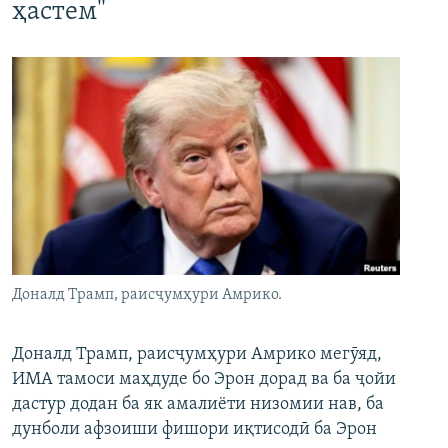
ҳастем"
Доналд Трамп, раисҷумҳури Амрико.
Доналд Трамп, раисҷумҳури Амрико мегӯяд,
ИМА тамоси маҳдуде бо Эрон дорад ва ба ҷойи
дастур додан ба як амалиёти низомии нав, ба
дунболи афзоиши фишори иқтисодӣ ба Эрон