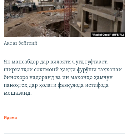
Акс аз бойгонӣ
Як мансабдор дар вилояти Суғд гуфтааст,
ширкатҳои сохтмонӣ ҳаққи фурӯши таҳхонаи
биноҳоро надоранд ва ин маконҳо ҳамчун
паноҳгоҳ дар ҳолати фавқулода истифода
мешаванд.
Идома