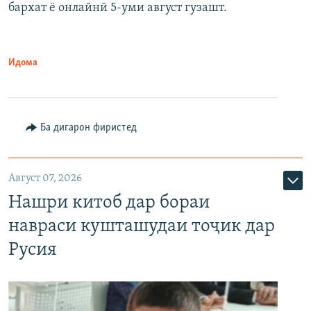
бархат ё онлайнӣ 5-уми август гузашт.
Идома
Ба дигарон фиристед
Август 07, 2026
Нашри китоб дар бораи
навраси кушташудаи тоҷик дар
Русия