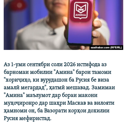
Аз 1-уми сентябри соли 2026 истифода аз
барномаи мобилии "Амина" барои тамоми
"хориҷиҳо, ки вурудашон ба Русия бе виза
амалӣ мегардад", ҳатмӣ мешавад. Замимаи
"Амина" маълумот дар бораи макони
муҳоҷиронро дар шаҳри Маскав ва вилояти
ҳамноми он, ба Вазорати корҳои дохилии
Русия мефиристад.