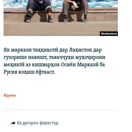
Як маркази таҳқиқотӣ дар Лаҳистон дар
гузорише навишт, таваҷҷуҳи муҳоҷирони
меҳнатӣ аз кишварҳои Осиёи Марказӣ ба
Русия коҳиш ёфтааст.
Идома
Ба дигарон фиристед