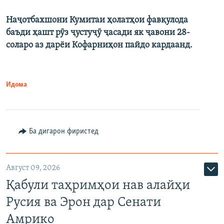
Наҷотбахшони Кумитаи ҳолатҳои фавқулода
баъди ҳашт рӯз ҷустуҷӯ ҷасади як ҷавони 28-
соларо аз дарёи Кофарниҳон пайдо кардаанд.
Идома
Ба дигарон фиристед
Август 09, 2026
Қабули таҳримҳои нав алайҳи
Русия ва Эрон дар Сенати
Амрико