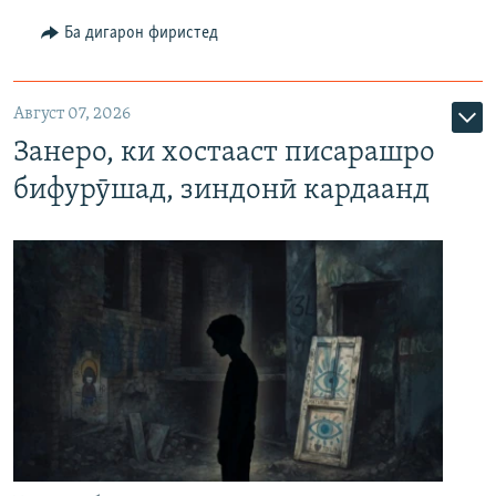
Ба дигарон фиристед
Август 07, 2026
Занеро, ки хостааст писарашро
бифурӯшад, зиндонӣ кардаанд