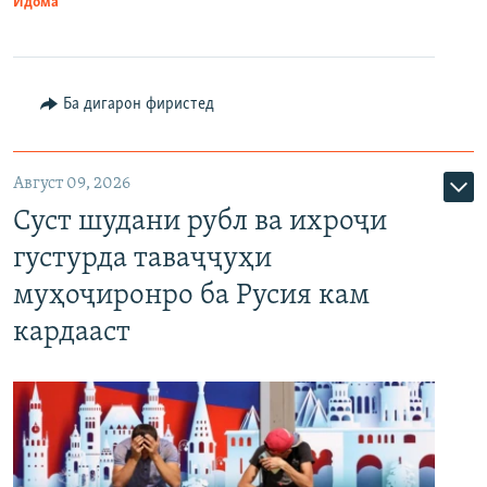
Идома
Ба дигарон фиристед
Август 09, 2026
Суст шудани рубл ва ихроҷи
густурда таваҷҷуҳи
муҳоҷиронро ба Русия кам
кардааст