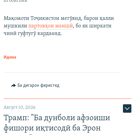
аз бойгонӣ
Мақомоти Тоҷикистон мегӯянд, барои ҳалли
мушкили
партовҳои маишӣ
, бо як ширкати
чинӣ гуфтугӯ кардаанд.
Идома
Ба дигарон фиристед
Август 10, 2026
Трамп: "Ба дунболи афзоиши
фишори иқтисодӣ ба Эрон