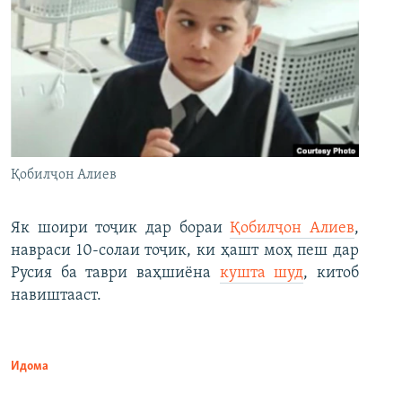
Қобилҷон Алиев
Як шоири тоҷик дар бораи
Қобилҷон Алиев
,
навраси 10-солаи тоҷик, ки ҳашт моҳ пеш дар
Русия ба таври ваҳшиёна
кушта шуд
, китоб
навиштааст.
Идома