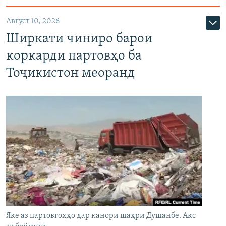
Август 10, 2026
Ширкати чиниро барои
коркарди партовҳо ба
Тоҷикистон меоранд
Яке аз партовгоҳҳо дар канори шаҳри Душанбе. Акс