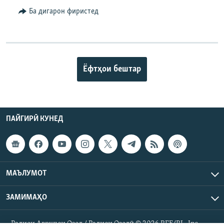
Ба дигарон фиристед
Ёфтҳои бештар
ПАЙГИРӢ КУНЕД
МАЪЛУМОТ
ЗАМИМАҲО
Радиои Аврупои Озод / Радиои Озодӣ © 2026 RFE/RL. Inc.