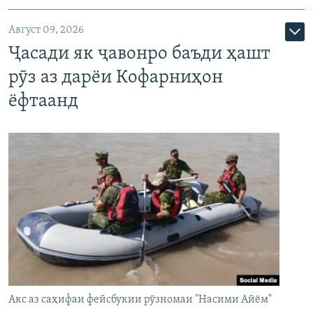
Август 09, 2026
Ҷасади як ҷавонро баъди ҳашт
рӯз аз дарёи Кофарниҳон
ёфтаанд
Акс аз саҳифаи фейсбукии рӯзномаи "Насими Айём"