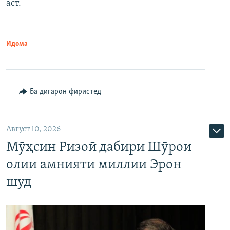
аст.
Идома
Ба дигарон фиристед
Август 10, 2026
Мӯҳсин Ризоӣ дабири Шӯрои
олии амнияти миллии Эрон
шуд