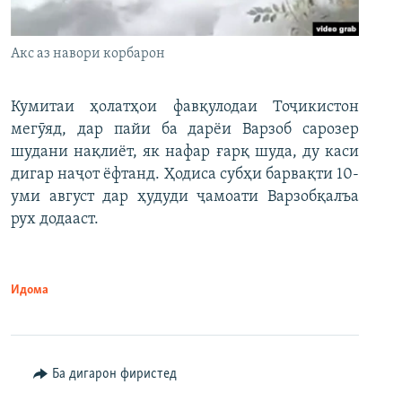
Акс аз навори корбарон
Кумитаи ҳолатҳои фавқулодаи Тоҷикистон
мегӯяд, дар пайи ба дарёи Варзоб сарозер
шудани нақлиёт, як нафар ғарқ шуда, ду каси
дигар наҷот ёфтанд. Ҳодиса субҳи барвақти 10-
уми август дар ҳудуди ҷамоати Варзобқалъа
рух додааст.
Идома
Ба дигарон фиристед