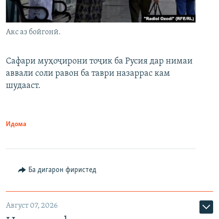
Акс аз бойгонӣ.
Сафари муҳоҷирони тоҷик ба Русия дар нимаи
аввали соли равон ба таври назаррас кам
шудааст.
Идома
Ба дигарон фиристед
Август 07, 2026