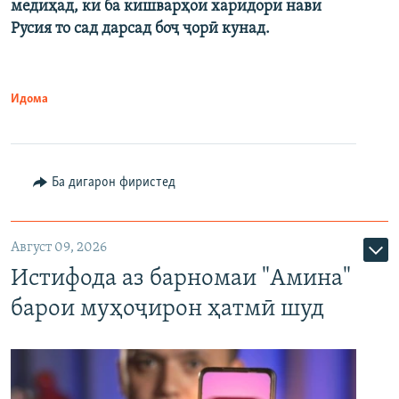
медиҳад, ки ба кишварҳои харидори нави
Русия то сад дарсад боҷ ҷорӣ кунад.
Идома
Ба дигарон фиристед
Август 09, 2026
Истифода аз барномаи "Амина"
барои муҳоҷирон ҳатмӣ шуд