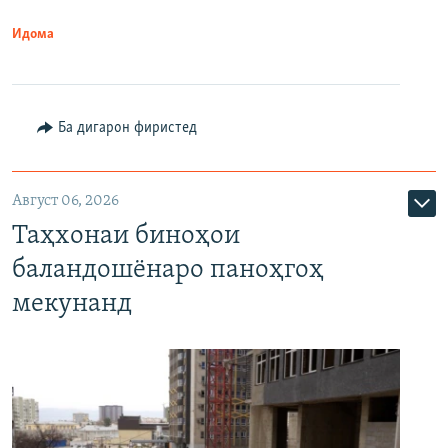
Идома
Ба дигарон фиристед
Август 06, 2026
Таҳхонаи биноҳои
баландошёнаро паноҳгоҳ
мекунанд