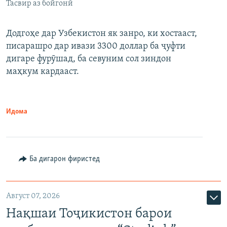
Тасвир аз бойгонӣ
Додгоҳе дар Узбекистон як занро, ки хостааст,
писарашро дар ивази 3300 доллар ба ҷуфти
дигаре фурӯшад, ба севуним сол зиндон
маҳкум кардааст.
Идома
Ба дигарон фиристед
Август 07, 2026
Нақшаи Тоҷикистон барои