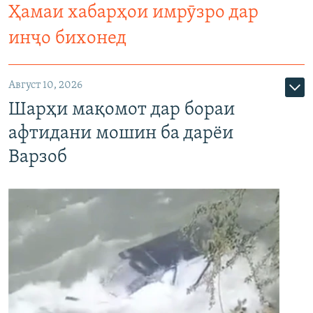
Ҳамаи хабарҳои имрӯзро дар
инҷо бихонед
Август 10, 2026
Шарҳи мақомот дар бораи
афтидани мошин ба дарёи
Варзоб