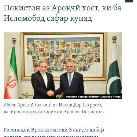
Покистон аз Ароқчӣ хост, ки ба
Исломобод сафар кунад
Аббос Ароқчӣ (аз чап) ва Исҳоқ Дор (аз рост),
вазирони корҳои хориҷии Эрон ва Покистон.
Расонаҳои Эрон шомгоҳи 3 август хабар