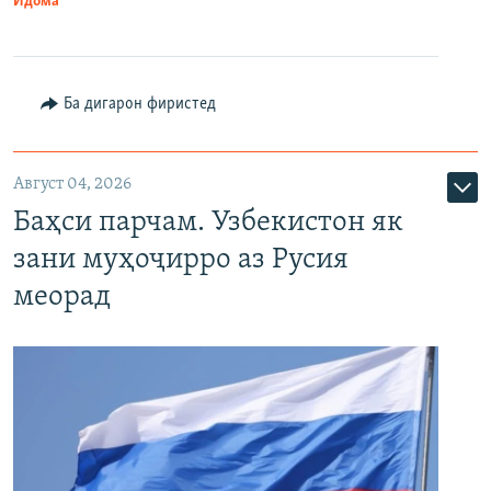
Идома
Ба дигарон фиристед
Август 04, 2026
Баҳси парчам. Узбекистон як
зани муҳоҷирро аз Русия
меорад