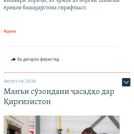
кишвари хориҷӣ, аз ҷумла аз Кореяи Шимолӣ
ёриҳои башардӯстона гирифтааст.
Идома
Ба дигарон фиристед
Август 04, 2026
Манъи сӯзондани ҷасадҳо дар
Қирғизистон