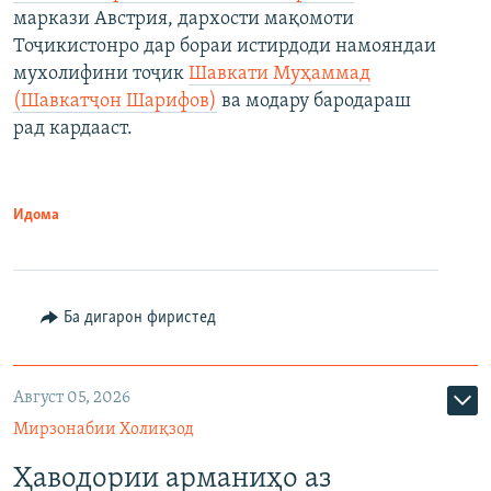
маркази Австрия, дархости мақомоти
Тоҷикистонро дар бораи истирдоди намояндаи
мухолифини тоҷик
Шавкати Муҳаммад
(Шавкатҷон Шарифов)
ва модару бародараш
рад кардааст.
Идома
Ба дигарон фиристед
Август 05, 2026
Мирзонабии Холиқзод
Ҳаводории арманиҳо аз