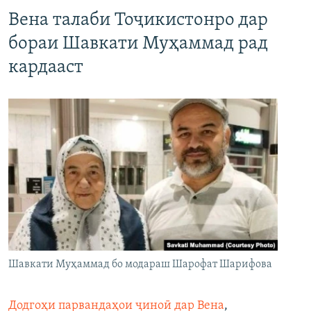
Вена талаби Тоҷикистонро дар
бораи Шавкати Муҳаммад рад
кардааст
Шавкати Муҳаммад бо модараш Шарофат Шарифова
Додгоҳи парвандаҳои ҷиноӣ дар Вена
,