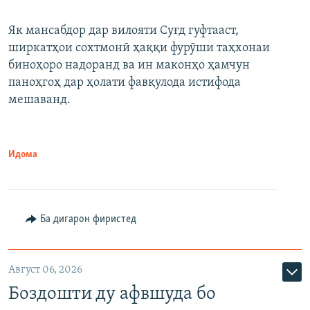
Як мансабдор дар вилояти Суғд гуфтааст,
ширкатҳои сохтмонӣ ҳаққи фурӯши таҳхонаи
биноҳоро надоранд ва ин маконҳо ҳамчун
паноҳгоҳ дар ҳолати фавқулода истифода
мешаванд.
Идома
Ба дигарон фиристед
Август 06, 2026
Боздошти ду афвшуда бо