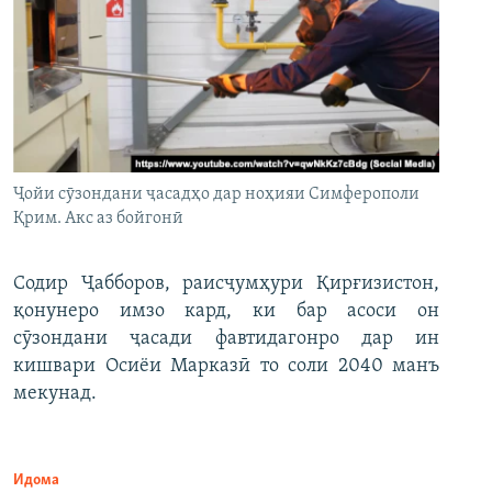
Ҷойи сӯзондани ҷасадҳо дар ноҳияи Симферополи
Қрим. Акс аз бойгонӣ
Содир Ҷабборов, раисҷумҳури Қирғизистон,
қонунеро имзо кард, ки бар асоси он
сӯзондани ҷасади фавтидагонро дар ин
кишвари Осиёи Марказӣ то соли 2040 манъ
мекунад.
Идома