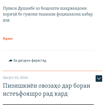
Пулиси Душанбе аз боздошти шаҳрвандони
хориҷӣ бо гумони ташкили фоҳишахона хабар
дод.
Идома
Ба дигарон фиристед
Август 05, 2026
Пизишкиён овозаҳо дар бораи
истеъфояшро рад кард