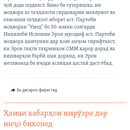
ҷой дода шудааст. Бино ба гузоришҳо, ин
ГУЗОРИШҲОИ РАДИОӢ
Русский
моҳвора аз таҷҳизоти гирдоварии маълумот ва
озмоиши таҷҳизот иборат аст. Партоби
ПАЙГИРӢ КУНЕД
моҳвораи "Умед" бо 30-юмин солгарди
Инқилоби Исломии Эрон мусодиф аст. Партоби
моҳвора ҳамчунин дар ҳоле анҷом гирифтааст,
ки Эрон таҳти таҳримҳои СММ қарор дорад ва
кишварҳои Ғарбӣ шак доранд, ки Эрон
метавонад ба иҷоди аслиҳаи ҳастаӣ даст ёбад.
Ҳамаи сомонаҳои RFE/RL
Ба дигарон фиристед
Ҳамаи хабарҳои имрӯзро дар
инҷо бихонед