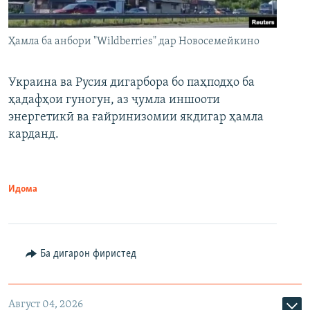
Ҳамла ба анбори "Wildberries" дар Новосемейкино
Украина ва Русия дигарбора бо паҳподҳо ба
ҳадафҳои гуногун, аз ҷумла иншооти
энергетикӣ ва ғайринизомии якдигар ҳамла
карданд.
Идома
Ба дигарон фиристед
Август 04, 2026