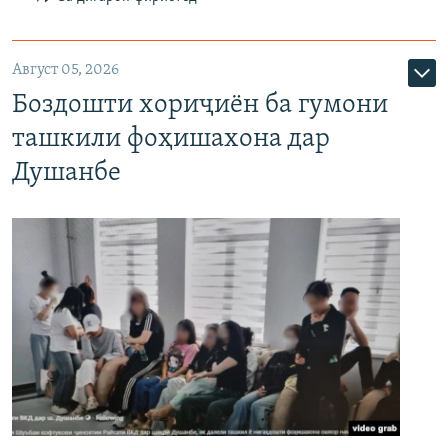
Август 05, 2026
Боздошти хориҷиён ба гумони
ташкили фоҳишахона дар
Душанбе