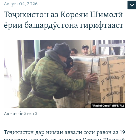
Август 04, 2026
Тоҷикистон аз Кореяи Шимолӣ
ёрии башардӯстона гирифтааст
Акс аз бойгонӣ
Тоҷикистон дар нимаи аввали соли равон аз 19