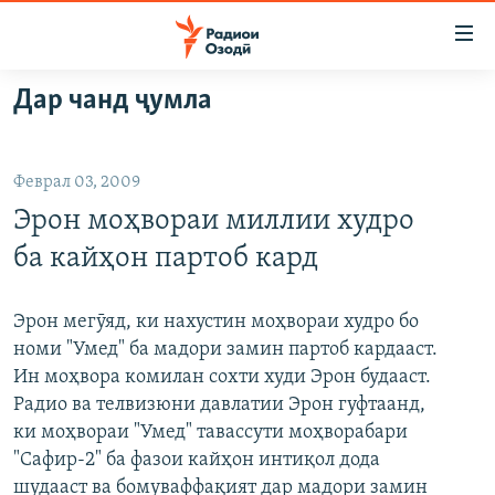
Пайвандҳои
дастрасӣ
Ҷаҳиш
Дар чанд ҷумла
ба
ГӮШАҲО
мояи
ГАПИ ОЗОД
СИЁСАТ
аслӣ
Феврал 03, 2009
РӮЗГОРИ МУҲОҶИР
Ҷаҳиш
ИҚТИСОД
Эрон моҳвораи миллии худро
ба
САЛОМ, ХОҲАР
ҶОМЕА
феҳристи
ба кайҳон партоб кард
ТАҲҚИҚОТ
ҚАЗИЯИ "КРОКУС"
аслӣ
Ҷаҳиш
ҶАНГ ДАР УКРАИНА
ОСИЁИ МАРКАЗӢ
Эрон мегӯяд, ки нахустин моҳвораи худро бо
ба
номи "Умед" ба мадори замин партоб кардааст.
НАЗАРИ МАРДУМ
ФАРҲАНГ
ҷустор
Ин моҳвора комилан сохти худи Эрон будааст.
ЧАНДРАСОНАӢ
МЕҲМОНИ ОЗОДӢ
БЛОГИСТОН
Радио ва телвизюни давлатии Эрон гуфтаанд,
ки моҳвораи "Умед" тавассути моҳворабари
РӮЙХАТҲО
ВАРЗИШ
ОЗОДӢ ОНЛАЙН
ВИДЕО
"Сафир-2" ба фазои кайҳон интиқол дода
КИТОБҲОИ ОЗОДӢ
НИГОРИСТОН
шудааст ва бомуваффақият дар мадори замин