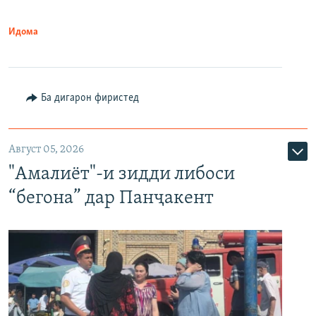
Идома
Ба дигарон фиристед
Август 05, 2026
"Амалиёт"-и зидди либоси
“бегона” дар Панҷакент