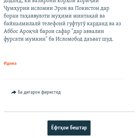
доданд, ки вазирони корҳои хориҷии
Ҷумҳурии исломии Эрон ва Покистон дар
бораи таҳаввулоти муҳими минтақаӣ ва
байналмилалӣ телефонӣ гуфтугӯ карданд ва аз
Аббос Ароқчӣ барои сафар "дар аввалин
фурсати мумкин" ба Исломобод даъват шуд.
Идома
Ба дигарон фиристед
Ёфтҳои бештар