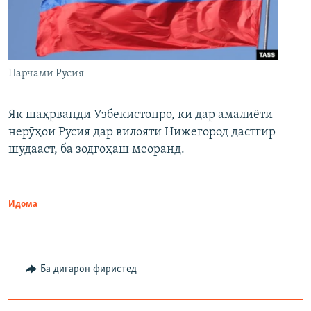
Парчами Русия
Як шаҳрванди Узбекистонро, ки дар амалиёти
нерӯҳои Русия дар вилояти Нижегород дастгир
шудааст, ба зодгоҳаш меоранд.
Идома
Ба дигарон фиристед