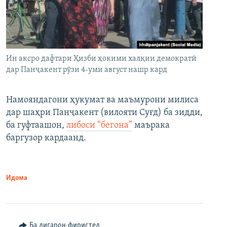
Ин аксро дафтари Ҳизби ҳокими халқии демократӣ
дар Панҷакент рӯзи 4-уми август нашр кард
Намояндагони ҳукумат ва маъмурони милиса
дар шаҳри Панҷакент (вилояти Суғд) ба зидди,
ба гуфтаашон,
либоси “бегона”
маърака
баргузор кардаанд.
Идома
Ба дигарон фиристед