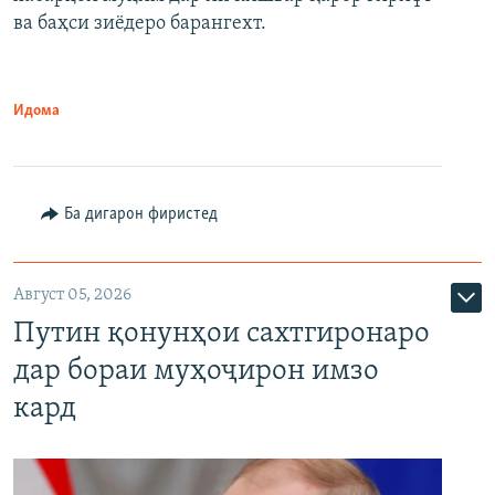
720p
1080p
ва баҳси зиёдеро барангехт.
1080p
Идома
Ба дигарон фиристед
Август 05, 2026
Путин қонунҳои сахтгиронаро
дар бораи муҳоҷирон имзо
кард