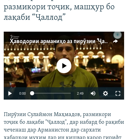
размикори тоҷик, машҳур бо
лақаби “Ҷаллод”
Ҳаводории арманиҳо аз пирӯзии "Ҷаллод"-и тоҷик
Феълан кор намекунад
Auto
0:00
2:49
240p
Пирӯзии Сулаймон Маҳмадов, размикори
360p
тоҷик бо лақаби "Ҷаллод", дар набард бо рақиби
480p
Auto
240p
360p
480p
чеченаш дар Арманистон дар сархати
720p
хабарҳои муҳим дар ин кишвар қарор гирифт