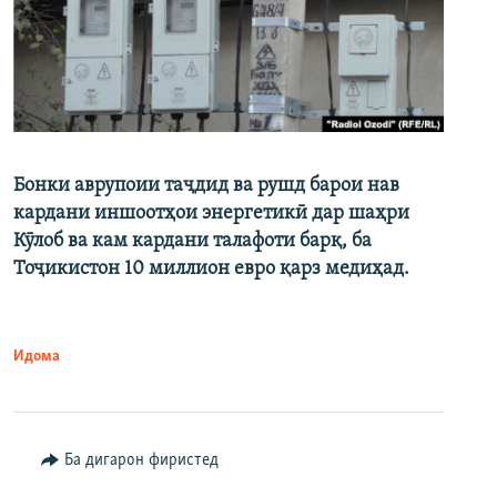
Бонки аврупоии таҷдид ва рушд барои нав
кардани иншоотҳои энергетикӣ дар шаҳри
Кӯлоб ва кам кардани талафоти барқ, ба
Тоҷикистон 10 миллион евро қарз медиҳад.
Идома
Ба дигарон фиристед