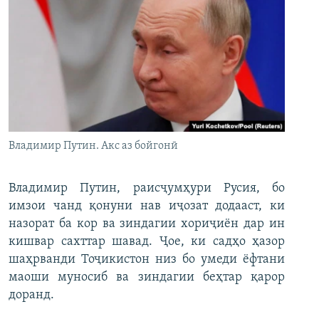
Владимир Путин. Акс аз бойгонӣ
Владимир Путин, раисҷумҳури Русия, бо
имзои чанд қонуни нав иҷозат додааст, ки
назорат ба кор ва зиндагии хориҷиён дар ин
кишвар сахттар шавад. Ҷое, ки садҳо ҳазор
шаҳрванди Тоҷикистон низ бо умеди ёфтани
маоши муносиб ва зиндагии беҳтар қарор
доранд.