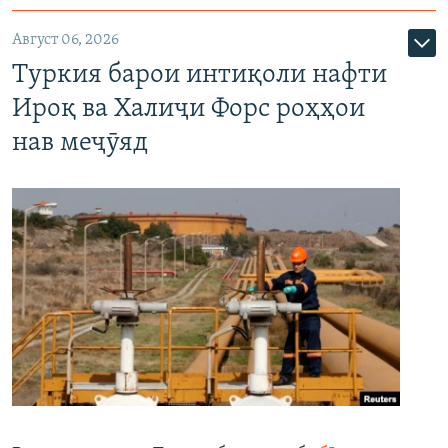
Август 06, 2026
Туркия барои интиқоли нафти
Ироқ ва Халиҷи Форс роҳҳои
нав меҷӯяд