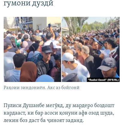
гумони дуздӣ
Раҳоии зиндониён. Акс аз бойгонӣ
Пулиси Душанбе мегӯяд, ду мардеро боздошт
кардааст, ки бар асоси қонуни афв озод шуда,
лекин боз даст ба ҷиноят заданд.