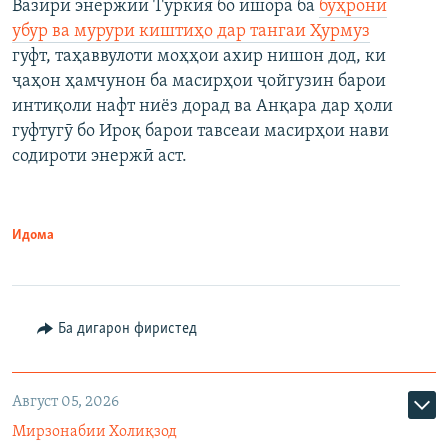
Вазири энержии Туркия бо ишора ба
бӯҳрони
убур ва мурури киштиҳо дар тангаи Ҳурмуз
гуфт, таҳаввулоти моҳҳои ахир нишон дод, ки
ҷаҳон ҳамчунон ба масирҳои ҷойгузин барои
интиқоли нафт ниёз дорад ва Анқара дар ҳоли
гуфтугӯ бо Ироқ барои тавсеаи масирҳои нави
содироти энержӣ аст.
Идома
Ба дигарон фиристед
Август 05, 2026
Мирзонабии Холиқзод