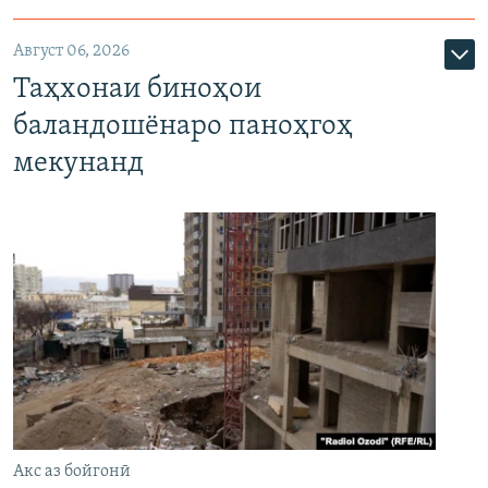
Август 06, 2026
Таҳхонаи биноҳои
баландошёнаро паноҳгоҳ
мекунанд
Акс аз бойгонӣ