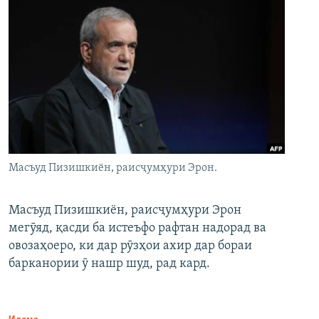
Масъуд Пизишкиён, раисҷумҳури Эрон.
Масъуд Пизишкиён, раисҷумҳури Эрон
мегӯяд, қасди ба истеъфо рафтан надорад ва
овозаҳоеро, ки дар рӯзҳои ахир дар бораи
барканории ӯ нашр шуд, рад кард.