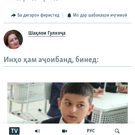
Ба дигарон фиристед
Мо дар шабакаҳои иҷтимоӣ
Шаҳлои Гулхоҷа
Инҳо ҳам аҷоибанд, бинед:
TV
РУС