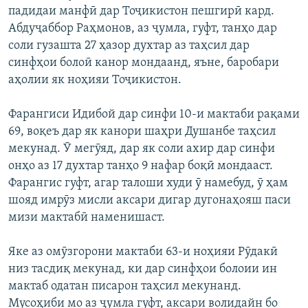
падидаи манфӣ дар Тоҷикистон пешгирӣ кард.
Абдуҷаббор Раҳмонов, аз ҷумла, гуфт, танҳо дар
соли гузашта 27 ҳазор духтар аз таҳсил дар
синфҳои болоӣ канор мондаанд, яъне, баробари
аҳолии як ноҳияи Тоҷикистон.
Фарангиси Идибой дар синфи 10-и мактаби рақами
69, воқеъ дар як канори шаҳри Душанбе таҳсил
мекунад. Ӯ мегӯяд, дар як соли ахир дар синфи
онҳо аз 17 духтар танҳо 9 нафар боқӣ мондааст.
Фарангис гуфт, агар талоши худи ӯ намебуд, ӯ ҳам
шояд имрӯз мисли аксари дигар дугонаҳояш паси
мизи мактабӣ наменишаст.
Яке аз омӯзгорони мактаби 63-и ноҳияи Рӯдакӣ
низ тасдиқ мекунад, ки дар синфҳои болоии ин
мактаб одатан писарон таҳсил мекунанд.
Мусоҳиби мо аз ҷумла гуфт, аксари волидайн бо