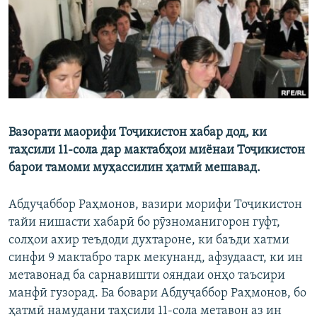
ГУЗОРИШҲОИ РАДИОӢ
Русский
ПАЙГИРӢ КУНЕД
Вазорати маорифи Тоҷикистон хабар дод, ки
таҳсили 11-сола дар мактабҳои миёнаи Тоҷикистон
Ҳамаи сомонаҳои RFE/RL
барои тамоми муҳассилин ҳатмӣ мешавад.
Абдуҷаббор Раҳмонов, вазири морифи Тоҷикистон
тайи нишасти хабарӣ бо рӯзноманигорон гуфт,
солҳои ахир теъдоди духтароне, ки баъди хатми
синфи 9 мактабро тарк мекунанд, афзудааст, ки ин
метавонад ба сарнавишти ояндаи онҳо таъсири
манфӣ гузорад. Ба бовари Абдуҷаббор Раҳмонов, бо
ҳатмӣ намудани таҳсили 11-сола метавон аз ин