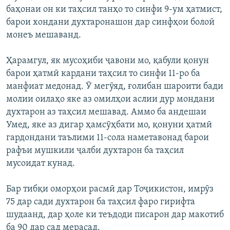
баҳонаи он ки таҳсил танҳо то синфи 9-ум ҳатмист,
барои хондани духтаронашон дар синфҳои болоӣ
монеъ мешаванд.
Ҳарамгул, як мусоҳиби ҷавони мо, қабули қонун
барои ҳатмӣ кардани таҳсил то синфи 11-ро ба
манфиат медонад. Ӯ мегӯяд, ғолибан шароити бади
молии оилаҳо яке аз омилҳои аслии дур мондани
духтарон аз таҳсил мешавад. Аммо ба андешаи
Умед, яке аз дигар ҳамсӯҳбати мо, қонуни ҳатмӣ
гардондани таълими 11-сола наметавонад барои
рафъи мушкили ҷалби духтарон ба таҳсил
мусоидат кунад.
Бар тибқи оморҳои расмӣ дар Тоҷикистон, имрӯз
75 дар сади духтарон ба таҳсил фаро гирифта
шудаанд, дар ҳоле ки теъдоди писарон дар макотиб
ба 90 дар сад мерасад.