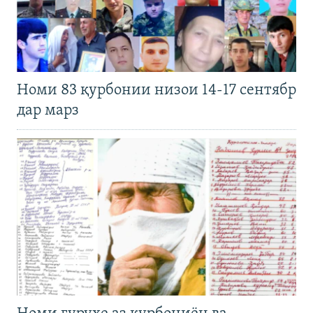
Номи 83 қурбонии низои 14-17 сентябр
дар марз