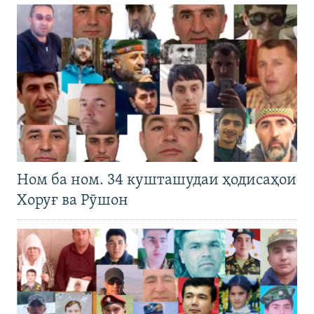
Ном ба ном. 34 кушташудаи ҳодисаҳои
Хоруғ ва Рӯшон