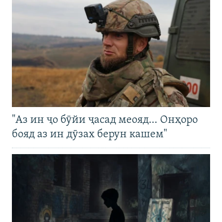
"Аз ин ҷо бӯйи ҷасад меояд… Онҳоро
бояд аз ин дӯзах берун кашем"