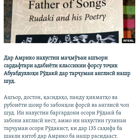
ГУЗОРИШҲОИ РАДИОӢ
Русский
ПАЙГИРӢ КУНЕД
Дар Амрико нахустин маҷмӯъаи ашъори
cардафтари адабиёти классикии форсу тоҷик
Ҳамаи сомонаҳои RFE/RL
Абуабдуллоҳи Рӯдакӣ дар тарҷумаи англисӣ нашр
шуд.
Ашъор, достон, қасидаҳо, панду ҳикматҳо ва
рубоиёти шоир бо забонҳои форсӣ ва англисӣ чоп
шуд. Ин нахустин баргардони осори Рӯдакӣ ба
забони англисӣ нест, аммо ин нахустин гузинаи
тарҷумаи осори Рӯдакист, ки дар 135 саҳифа ба
шакли китоб дар Амрико ба нашр расидааст.