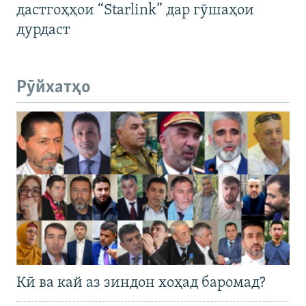
дастгоҳҳои “Starlink” дар гӯшаҳои
дурдаст
Рӯйхатҳо
Кӣ ва кай аз зиндон хоҳад баромад?