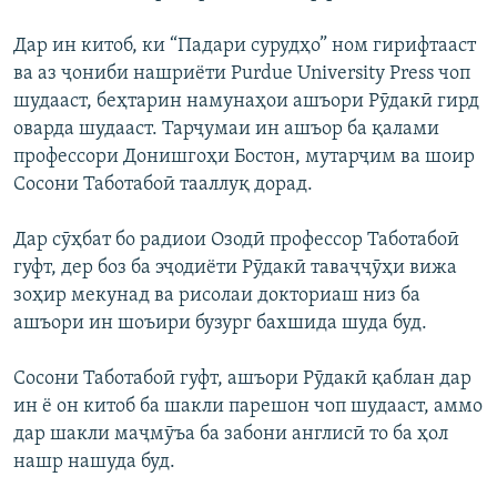
Дар ин китоб, ки “Падари сурудҳо” ном гирифтааст
ва аз ҷониби нашриёти Purdue University Press чоп
шудааст, беҳтарин намунаҳои ашъори Рӯдакӣ гирд
оварда шудааст. Тарҷумаи ин ашъор ба қалами
профессори Донишгоҳи Бостон, мутарҷим ва шоир
Сосони Таботабоӣ тааллуқ дорад.
Дар сӯҳбат бо радиои Озодӣ профессор Таботабоӣ
гуфт, дер боз ба эҷодиёти Рӯдакӣ таваҷҷӯҳи вижа
зоҳир мекунад ва рисолаи докториаш низ ба
ашъори ин шоъири бузург бахшида шуда буд.
Сосони Таботабоӣ гуфт, ашъори Рӯдакӣ қаблан дар
ин ё он китоб ба шакли парешон чоп шудааст, аммо
дар шакли маҷмӯъа ба забони англисӣ то ба ҳол
нашр нашуда буд.