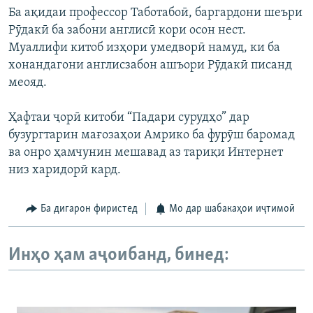
Ба ақидаи профессор Таботабоӣ, баргардони шеъри
Рӯдакӣ ба забони англисӣ кори осон нест.
Муаллифи китоб изҳори умедворӣ намуд, ки ба
хонандагони англисзабон ашъори Рӯдакӣ писанд
меояд.
Ҳафтаи ҷорӣ китоби “Падари сурудҳо” дар
бузургтарин мағозаҳои Амрико ба фурӯш баромад
ва онро ҳамчунин мешавад аз тариқи Интернет
низ харидорӣ кард.
Ба дигарон фиристед
Мо дар шабакаҳои иҷтимоӣ
Инҳо ҳам аҷоибанд, бинед: