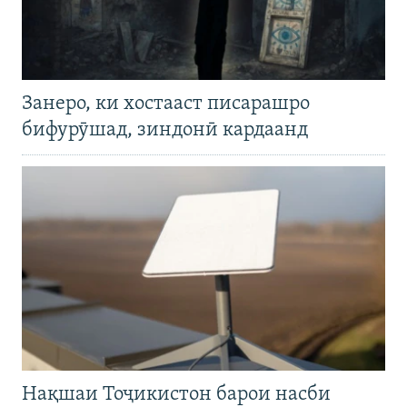
Занеро, ки хостааст писарашро
бифурӯшад, зиндонӣ кардаанд
Нақшаи Тоҷикистон барои насби