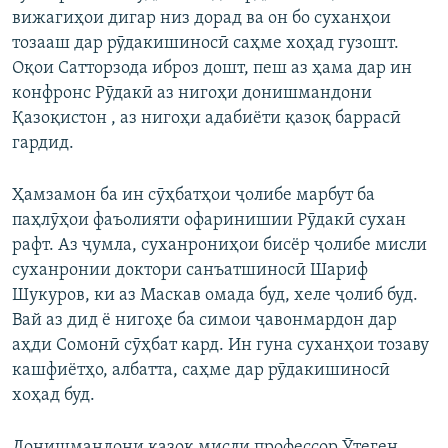
вижагиҳои дигар низ дорад ва он бо суханҳои
тозааш дар рӯдакишиносӣ саҳме хоҳад гузошт.
Оқои Сатторзода иброз дошт, пеш аз ҳама дар ин
конфронс Рӯдакӣ аз нигоҳи донишмандони
Қазоқистон , аз нигоҳи адабиёти қазоқ баррасӣ
гардид.
Ҳамзамон ба ин сӯҳбатҳои ҷолибе марбут ба
паҳлӯҳои фаъолияти офаринишии Рӯдакӣ сухан
рафт. Аз ҷумла, суханрониҳои бисёр ҷолибе мисли
суханронии доктори санъатшиносӣ Шариф
Шукуров, ки аз Маскав омада буд, хеле ҷолиб буд.
Вай аз дид ё нигоҳе ба симои ҷавонмардон дар
аҳди Сомонӣ сӯҳбат кард. Ин гуна суханҳои тозаву
кашфиётҳо, албатта, саҳме дар рӯдакишиносӣ
хоҳад буд.
Донишмандони қазоқ мисли профессор Ӯтеген