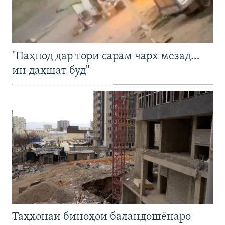
"Паҳпод дар тори сарам чарх мезад…
ин даҳшат буд"
Таҳхонаи биноҳои баландошёнаро