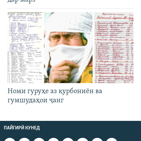
Номи гуруҳе аз қурбониён ва
гумшудаҳои ҷанг
ПАЙГИРӢ КУНЕД