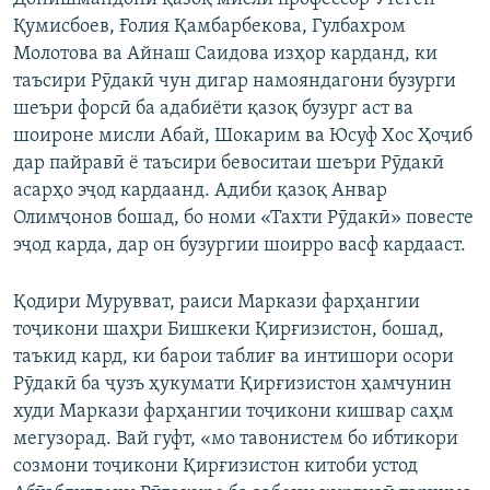
Қумисбоев, Ғолия Қамбарбекова, Гулбахром
Молотова ва Айнаш Саидова изҳор карданд, ки
таъсири Рӯдакӣ чун дигар намояндагони бузурги
шеъри форсӣ ба адабиёти қазоқ бузург аст ва
шоироне мисли Абай, Шокарим ва Юсуф Хос Ҳоҷиб
дар пайравӣ ё таъсири бевоситаи шеъри Рӯдакӣ
асарҳо эҷод кардаанд. Адиби қазоқ Анвар
Олимҷонов бошад, бо номи «Тахти Рӯдакӣ» повесте
эҷод карда, дар он бузургии шоирро васф кардааст.
Қодири Мурувват, раиси Маркази фарҳангии
тоҷикони шаҳри Бишкеки Қирғизистон, бошад,
таъкид кард, ки барои таблиғ ва интишори осори
Рӯдакӣ ба ҷузъ ҳукумати Қирғизистон ҳамчунин
худи Маркази фарҳангии тоҷикони кишвар саҳм
мегузорад. Вай гуфт, «мо тавонистем бо ибтикори
созмони тоҷикони Қирғизистон китоби устод