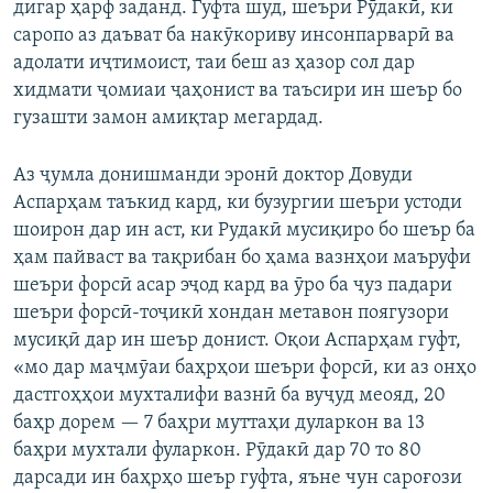
дигар ҳарф заданд. Гуфта шуд, шеъри Рӯдакӣ, ки
саропо аз даъват ба накӯкориву инсонпарварӣ ва
адолати иҷтимоист, таи беш аз ҳазор сол дар
хидмати ҷомиаи ҷаҳонист ва таъсири ин шеър бо
гузашти замон амиқтар мегардад.
Аз ҷумла донишманди эронӣ доктор Довуди
Аспарҳам таъкид кард, ки бузургии шеъри устоди
шоирон дар ин аст, ки Рудакӣ мусиқиро бо шеър ба
ҳам пайваст ва тақрибан бо ҳама вазнҳои маъруфи
шеъри форсӣ асар эҷод кард ва ӯро ба ҷуз падари
шеъри форсӣ-тоҷикӣ хондан метавон поягузори
мусиқӣ дар ин шеър донист. Оқои Аспарҳам гуфт,
«мо дар маҷмӯаи баҳрҳои шеъри форсӣ, ки аз онҳо
дастгоҳҳои мухталифи вазнӣ ба вуҷуд меояд, 20
баҳр дорем — 7 баҳри муттаҳи дуларкон ва 13
баҳри мухтали фуларкон. Рӯдакӣ дар 70 то 80
дарсади ин баҳрҳо шеър гуфта, яъне чун сароғози