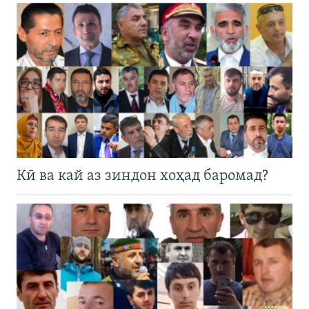
Кӣ ва кай аз зиндон хоҳад баромад?