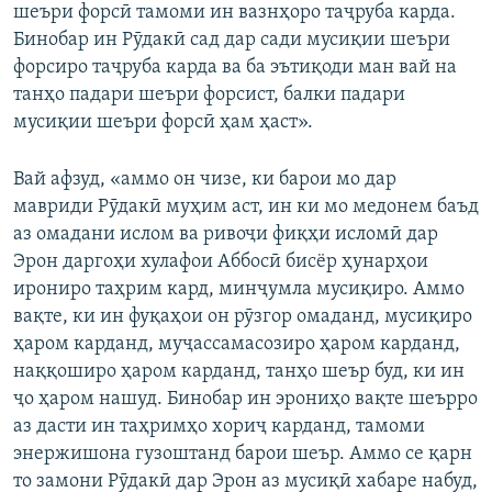
шеъри форсӣ тамоми ин вазнҳоро таҷруба карда.
Бинобар ин Рӯдакӣ сад дар сади мусиқии шеъри
форсиро таҷруба карда ва ба эътиқоди ман вай на
танҳо падари шеъри форсист, балки падари
мусиқии шеъри форсӣ ҳам ҳаст».
Вай афзуд, «аммо он чизе, ки барои мо дар
мавриди Рӯдакӣ муҳим аст, ин ки мо медонем баъд
аз омадани ислом ва ривоҷи фиқҳи исломӣ дар
Эрон даргоҳи хулафои Аббосӣ бисёр ҳунарҳои
ирониро таҳрим кард, минҷумла мусиқиро. Аммо
вақте, ки ин фуқаҳои он рӯзгор омаданд, мусиқиро
ҳаром карданд, муҷассамасозиро ҳаром карданд,
наққоширо ҳаром карданд, танҳо шеър буд, ки ин
ҷо ҳаром нашуд. Бинобар ин эрониҳо вақте шеърро
аз дасти ин таҳримҳо хориҷ карданд, тамоми
энержишона гузоштанд барои шеър. Аммо се қарн
то замони Рӯдакӣ дар Эрон аз мусиқӣ хабаре набуд,