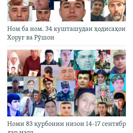
Ном ба ном. 34 кушташудаи ҳодисаҳои
Хоруғ ва Рӯшон
Номи 83 қурбонии низои 14-17 сентябр
дар марз