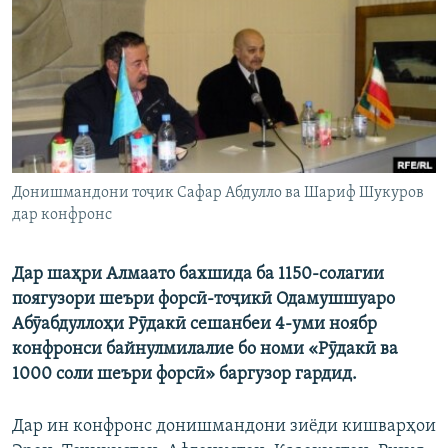
ГУЗОРИШҲОИ РАДИОӢ
Русский
ПАЙГИРӢ КУНЕД
Донишмандони тоҷик Сафар Абдулло ва Шариф Шукуров
дар конфронс
Ҳамаи сомонаҳои RFE/RL
Дар шаҳри Алмаато бахшида ба 1150-солагии
поягузори шеъри форсӣ-тоҷикӣ Одамушшуаро
Абӯабдуллоҳи Рӯдакӣ сешанбеи 4-уми ноябр
конфронси байнулмилалие бо номи «Рӯдакӣ ва
1000 соли шеъри форсӣ» баргузор гардид.
Дар ин конфронс донишмандони зиёди кишварҳои