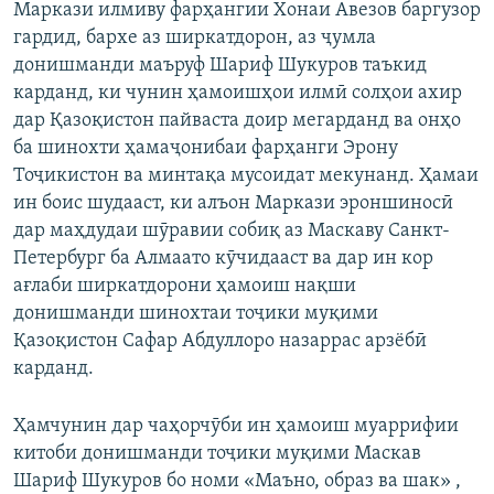
Маркази илмиву фарҳангии Хонаи Авезов баргузор
гардид, бархе аз ширкатдорон, аз ҷумла
донишманди маъруф Шариф Шукуров таъкид
карданд, ки чунин ҳамоишҳои илмӣ солҳои ахир
дар Қазоқистон пайваста доир мегарданд ва онҳо
ба шинохти ҳамаҷонибаи фарҳанги Эрону
Тоҷикистон ва минтақа мусоидат мекунанд. Ҳамаи
ин боис шудааст, ки алъон Маркази эроншиносӣ
дар маҳдудаи шӯравии собиқ аз Маскаву Санкт-
Петербург ба Алмаато кӯчидааст ва дар ин кор
ағлаби ширкатдорони ҳамоиш нақши
донишманди шинохтаи тоҷики муқими
Қазоқистон Сафар Абдуллоро назаррас арзёбӣ
карданд.
Ҳамчунин дар чаҳорчӯби ин ҳамоиш муаррифии
китоби донишманди тоҷики муқими Маскав
Шариф Шукуров бо номи «Маъно, образ ва шак» ,