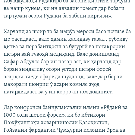
Абӯабдуллоҳи Рӯдакиро ба забони қирғизӣ тарҷума
ва нашр кунем, ки ин аввалин гомест дар бобати
тарҷумаи осори Рӯдакӣ ба забони қирғизӣ».
Ҳарчанд аз шоир то ба имрӯз мероси басо ночизе ба
мо расидааст, вале ҳамин қасидаву ғазал , рубоиву
қитъа ва порабайтҳояш аз бузургӣ ва нотакрории
шеъри вай гувоҳӣ медиҳанд. Вале донишманд
Сафар Абдулло бар ин назар аст, ки ҳарчанд дар
бораи зиндагиву осори устоди шеъри форсӣ
асарҳои зиёде офарида шудаанд, вале дар бораи
маҳорати шоирии ӯ асари комиле эҷод
нагардидааст ва ӯ ин корро анҷом доданист.
Дар конфронси байнулмилалии илмии «Рӯдакӣ ва
1000 соли шеъри форсӣ», ки бо ибтикори
Пажӯҳишгоҳи ховаршиносии Қазоқистон,
Ройзании фарҳангии Ҷумҳурии исломии Эрон ва