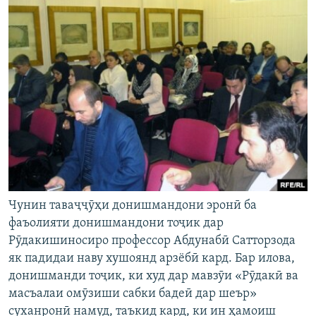
Чунин таваҷҷӯҳи донишмандони эронӣ ба
фаъолияти донишмандони тоҷик дар
Рӯдакишиносиро профессор Абдунабӣ Сатторзода
як падидаи наву хушоянд арзёбӣ кард. Бар илова,
донишманди тоҷик, ки худ дар мавзӯи «Рӯдакӣ ва
масъалаи омӯзиши сабки бадеӣ дар шеър»
суханронӣ намуд, таъкид кард, ки ин ҳамоиш