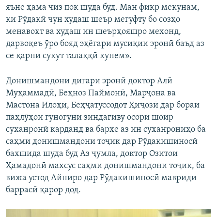
яъне ҳама чиз пок шуда буд. Ман фикр мекунам,
ки Рӯдакӣ чун худаш шеър мегуфту бо созҳо
менавохт ва худаш ин шеърҳояшро мехонд,
дарвоқеъ ӯро бояд эҳёгари мусиқии эронӣ баъд аз
се қарни сукут талаққӣ кунем».
Донишмандони дигари эронӣ доктор Алӣ
Муҳаммадӣ, Беҳноз Паймонӣ, Марҷона ва
Мастона Илоҳӣ, Беҳҷатуссодот Ҳиҷозӣ дар бораи
паҳлӯҳои гуногуни зиндагиву осори шоир
суханронӣ карданд ва бархе аз ин суханрониҳо ба
саҳми донишмандони тоҷик дар Рӯдакишиносӣ
бахшида шуда буд Аз ҷумла, доктор Озитои
Ҳамадонӣ махсус саҳми донишмандони тоҷик, ба
вижа устод Айниро дар Рӯдакишиносӣ мавриди
баррасӣ қарор дод.