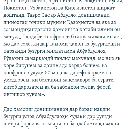
Эрон, Тоҷикистон, Афғонистон, Қазоқистон, Русия,
Покистон , Узбакистон ва Қирғизистон ширкат
доштанд. Тавре Сафар Абдулло, донишманди
шинохтаи тоҷики муқими Қазоқистон ва яке аз
созмондиҳандагони ҳамоиш ва котиби илмии он
мегӯяд, “ ҳадафи конфронси байнулмилалӣ ин аст,
мо дар соле, ки дар тамоми ҷаҳон аз бузургдошти
фарзанди бузурги миллатамон Абӯабдуллоҳ
Рӯдакии самарқандӣ таҷлил мекунанд, мо низ як
коре бикунем ва дайне адо карда бошем. Ба
конфронс ҳудуди 50 мақола дарёфт кардем ва
умедворем, ки беҳтарин мақолаҳоро ба сурати
китоб дароварем ва ба забонҳои русиву форсӣ
интишор кунем».
Дар ҳамоиш донишмандон дар бораи нақши
бузурги устод Абуабдуллоҳи Рӯдакӣ дар рушди
шеъри форсӣ ва таъсири он ба адабиёти қавмҳои