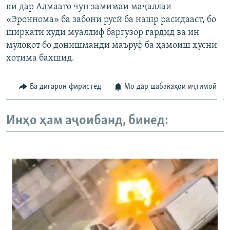
ки дар Алмаато чун замимаи маҷаллаи
«Эроннома» ба забони русӣ ба нашр расидааст, бо
ширкати худи муаллиф баргузор гардид ва ин
мулоқот бо донишманди маъруф ба ҳамоиш ҳусни
хотима бахшид.
Ба дигарон фиристед
Мо дар шабакаҳои иҷтимоӣ
Инҳо ҳам аҷоибанд, бинед: