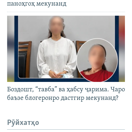
паноҳгоҳ мекунанд
Боздошт, “тавба” ва ҳабсу ҷарима. Чаро
баъзе блогеронро дастгир мекунанд?
Рӯйхатҳо