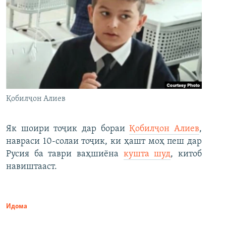
Қобилҷон Алиев
Як шоири тоҷик дар бораи
Қобилҷон Алиев
,
навраси 10-солаи тоҷик, ки ҳашт моҳ пеш дар
Русия ба таври ваҳшиёна
кушта шуд
, китоб
навиштааст.
Идома