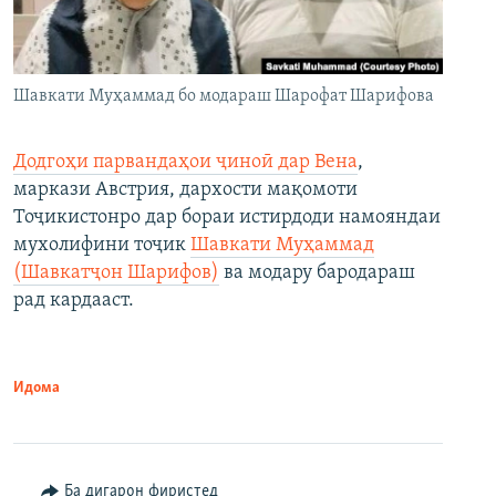
Шавкати Муҳаммад бо модараш Шарофат Шарифова
Додгоҳи парвандаҳои ҷиноӣ дар Вена
,
маркази Австрия, дархости мақомоти
Тоҷикистонро дар бораи истирдоди намояндаи
мухолифини тоҷик
Шавкати Муҳаммад
(Шавкатҷон Шарифов)
ва модару бародараш
рад кардааст.
Идома
Ба дигарон фиристед