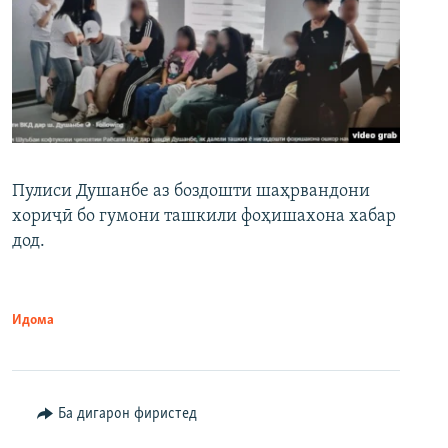
Пулиси Душанбе аз боздошти шаҳрвандони
хориҷӣ бо гумони ташкили фоҳишахона хабар
дод.
Идома
Ба дигарон фиристед