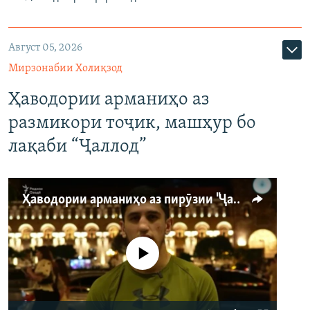
Август 05, 2026
Мирзонабии Холиқзод
Ҳаводории арманиҳо аз
размикори тоҷик, машҳур бо
лақаби “Ҷаллод”
Ҳаводории арманиҳо аз пирӯзии "Ҷаллод"-и тоҷик
Феълан кор намекунад