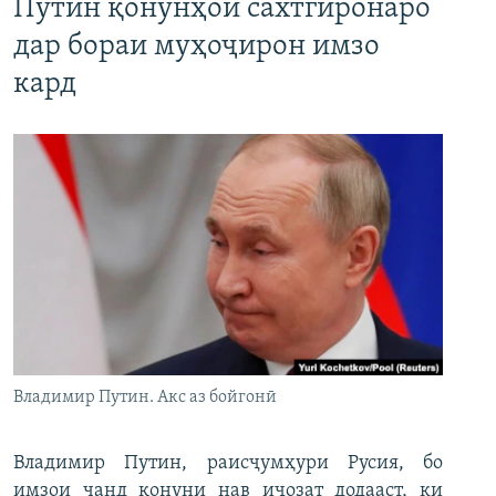
Путин қонунҳои сахтгиронаро
дар бораи муҳоҷирон имзо
кард
Владимир Путин. Акс аз бойгонӣ
Владимир Путин, раисҷумҳури Русия, бо
имзои чанд қонуни нав иҷозат додааст, ки