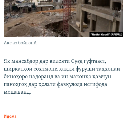
Акс аз бойгонӣ
Як мансабдор дар вилояти Суғд гуфтааст,
ширкатҳои сохтмонӣ ҳаққи фурӯши таҳхонаи
биноҳоро надоранд ва ин маконҳо ҳамчун
паноҳгоҳ дар ҳолати фавқулода истифода
мешаванд.
Идома