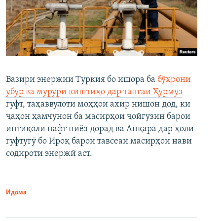
Вазири энержии Туркия бо ишора ба
бӯҳрони
убур ва мурури киштиҳо дар тангаи Ҳурмуз
гуфт, таҳаввулоти моҳҳои ахир нишон дод, ки
ҷаҳон ҳамчунон ба масирҳои ҷойгузин барои
интиқоли нафт ниёз дорад ва Анқара дар ҳоли
гуфтугӯ бо Ироқ барои тавсеаи масирҳои нави
содироти энержӣ аст.
Идома