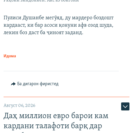
Раҳоии зиндониён. Акс аз бойгонӣ
Пулиси Душанбе мегӯяд, ду мардеро боздошт
кардааст, ки бар асоси қонуни афв озод шуда,
лекин боз даст ба ҷиноят заданд.
Идома
Ба дигарон фиристед
Август 06, 2026
Даҳ миллион евро барои кам
кардани талафоти барқ дар