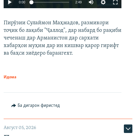
Auto
0:00
2:49
240p
Пирӯзии Сулаймон Маҳмадов, размикори
360p
тоҷик бо лақаби "Ҷаллод", дар набард бо рақиби
480p
Auto
240p
360p
480p
чеченаш дар Арманистон дар сархати
720p
хабарҳои муҳим дар ин кишвар қарор гирифт
720p
1080p
ва баҳси зиёдеро барангехт.
1080p
Идома
Ба дигарон фиристед
Август 05, 2026