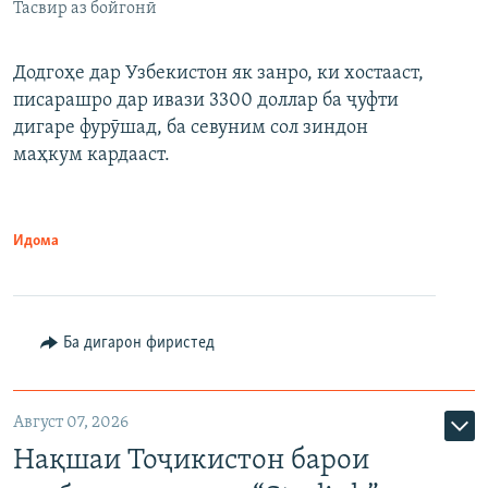
Тасвир аз бойгонӣ
Додгоҳе дар Узбекистон як занро, ки хостааст,
писарашро дар ивази 3300 доллар ба ҷуфти
дигаре фурӯшад, ба севуним сол зиндон
маҳкум кардааст.
Идома
Ба дигарон фиристед
Август 07, 2026
Нақшаи Тоҷикистон барои