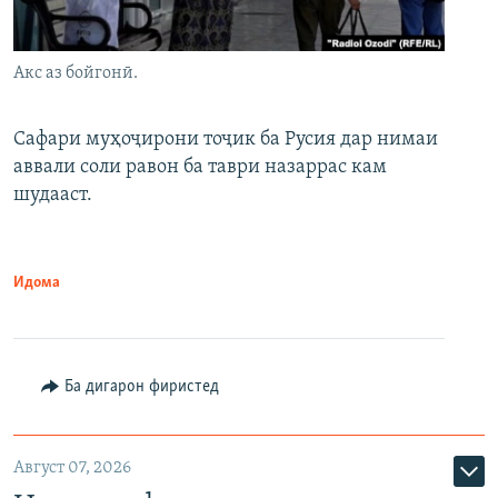
Акс аз бойгонӣ.
Сафари муҳоҷирони тоҷик ба Русия дар нимаи
аввали соли равон ба таври назаррас кам
шудааст.
Идома
Ба дигарон фиристед
Август 07, 2026