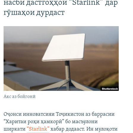
насби дастгоҳҳои “Starlink” дар
гӯшаҳои дурдаст
Акс аз бойгонӣ
Оҷонси инноватсияи Тоҷикистон аз баррасии
“Харитаи роҳи ҳамкорӣ” бо масъулони
ширкати
“Starlink”
хабар додааст. Ин мулоқоти