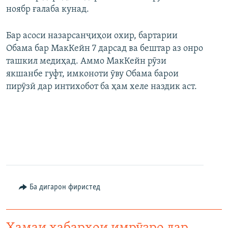
ноябр ғалаба кунад.
ГУЗОРИШҲОИ РАДИОӢ
Русский
Бар асоси назарсанҷиҳои охир, бартарии
ПАЙГИРӢ КУНЕД
Обама бар МакКейн 7 дарсад ва бештар аз онро
ташкил медиҳад. Аммо МакКейн рӯзи
якшанбе гуфт, имконоти ӯву Обама барои
пирӯзӣ дар интихобот ба ҳам хеле наздик аст.
Ҳамаи сомонаҳои RFE/RL
Ба дигарон фиристед