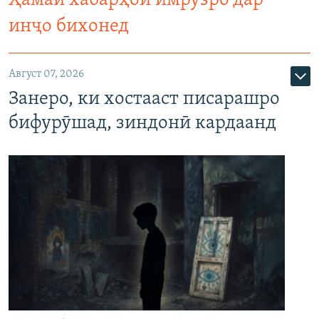
Ҳамаи хабарҳои имрӯзро дар
инҷо бихонед
Август 07, 2026
Занеро, ки хостааст писарашро
бифурӯшад, зиндонӣ кардаанд