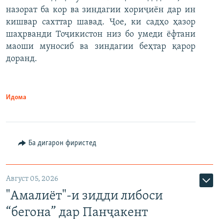
назорат ба кор ва зиндагии хориҷиён дар ин
кишвар сахттар шавад. Ҷое, ки садҳо ҳазор
шаҳрванди Тоҷикистон низ бо умеди ёфтани
маоши муносиб ва зиндагии беҳтар қарор
доранд.
Идома
Ба дигарон фиристед
Август 05, 2026
"Амалиёт"-и зидди либоси
“бегона” дар Панҷакент