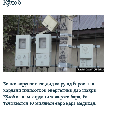
Кӯлоб
Бонки аврупоии таҷдид ва рушд барои нав
кардани иншоотҳои энергетикӣ дар шаҳри
Кӯлоб ва кам кардани талафоти барқ, ба
Тоҷикистон 10 миллион евро қарз медиҳад.