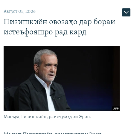
Август 05, 2026
Пизишкиён овозаҳо дар бораи
истеъфояшро рад кард
Масъуд Пизишкиён, раисҷумҳури Эрон.