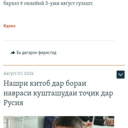
бархат ё онлайнӣ 5-уми август гузашт.
Идома
Ба дигарон фиристед
Август 07, 2026
Нашри китоб дар бораи
навраси кушташудаи тоҷик дар
Русия