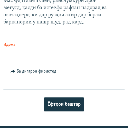
Масъуд Пизишкиён, раисҷумҳури Эрон
мегӯяд, қасди ба истеъфо рафтан надорад ва
овозаҳоеро, ки дар рӯзҳои ахир дар бораи
барканории ӯ нашр шуд, рад кард.
Идома
Ба дигарон фиристед
Ёфтҳои бештар