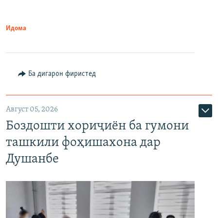
Идома
Ба дигарон фиристед
Август 05, 2026
Боздошти хориҷиён ба гумони
ташкили фоҳишахона дар
Душанбе