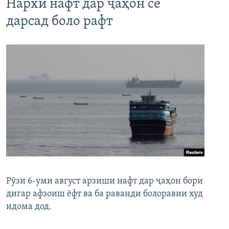
Нархи нафт дар ҷаҳон се
дарсад боло рафт
Рӯзи 6-уми август арзиши нафт дар ҷаҳон бори
дигар афзоиш ёфт ва ба раванди болоравии худ
идома дод.