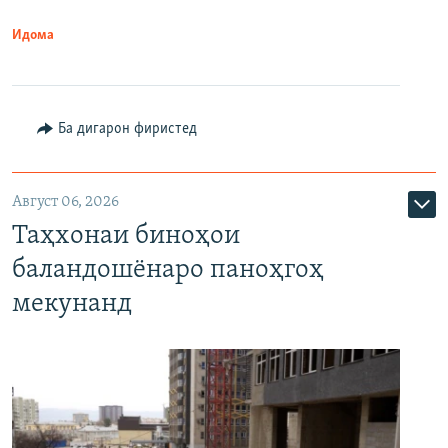
Идома
Ба дигарон фиристед
Август 06, 2026
Таҳхонаи биноҳои
баландошёнаро паноҳгоҳ
мекунанд