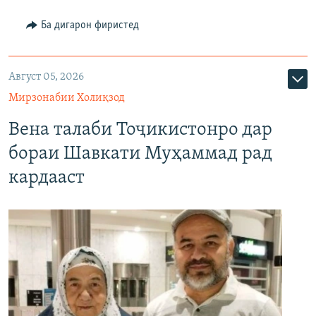
Ба дигарон фиристед
Август 05, 2026
Мирзонабии Холиқзод
Вена талаби Тоҷикистонро дар
бораи Шавкати Муҳаммад рад
кардааст