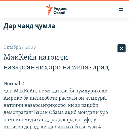
Пайвандҳои
дастрасӣ
Ҷаҳиш
Дар чанд ҷумла
ба
ГӮШАҲО
мояи
ГАПИ ОЗОД
СИЁСАТ
аслӣ
Октябр 27, 2008
РӮЗГОРИ МУҲОҶИР
Ҷаҳиш
ИҚТИСОД
МакКейн натоиҷи
ба
САЛОМ, ХОҲАР
ҶОМЕА
феҳристи
назарсанҷиҳоро намепазирад
ТАҲҚИҚОТ
ҚАЗИЯИ "КРОКУС"
аслӣ
Ҷаҳиш
ҶАНГ ДАР УКРАИНА
ОСИЁИ МАРКАЗӢ
Normal 0
ба
Ҷон МакКейн, номзади ҳизби ҷумҳурихоҳи
НАЗАРИ МАРДУМ
ФАРҲАНГ
ҷустор
Амрико ба интихоботи раёсати он ҷумҳурӣ,
ЧАНДРАСОНАӢ
МЕҲМОНИ ОЗОДӢ
БЛОГИСТОН
натоиҷи назарсанҷиҳоеро, ки аз рақиби
демократаш Барак Обама ақиб мондани ӯро
РӮЙХАТҲО
ВАРЗИШ
ОЗОДӢ ОНЛАЙН
ВИДЕО
намоиш медиҳанд, радд кард ва гуфт, ӯ
КИТОБҲОИ ОЗОДӢ
НИГОРИСТОН
интизор дорад, ки дар интихоботи рӯзи 4