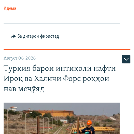
Идома
Ба дигарон фиристед
Август 06, 2026
Туркия барои интиқоли нафти
Ироқ ва Халиҷи Форс роҳҳои
нав меҷӯяд