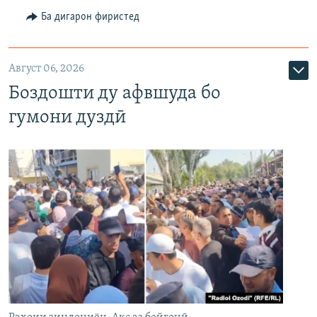
Ба дигарон фиристед
Август 06, 2026
Боздошти ду афвшуда бо
гумони дуздӣ