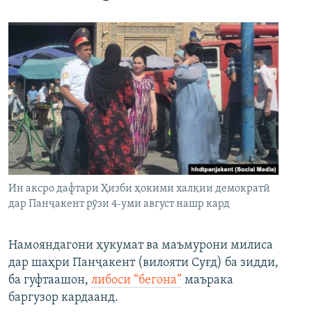
Ин аксро дафтари Ҳизби ҳокими халқии демократӣ
дар Панҷакент рӯзи 4-уми август нашр кард
Намояндагони ҳукумат ва маъмурони милиса
дар шаҳри Панҷакент (вилояти Суғд) ба зидди,
ба гуфтаашон,
либоси “бегона”
маърака
баргузор кардаанд.