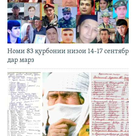
Номи 83 қурбонии низои 14-17 сентябр
дар марз