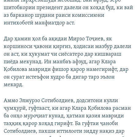
амали тарҳрезишуда мебошад. Вай афзуд, зеро
шитобкории президент далели он хоҳад буд, ки вай
аз барканор шудани раиси комиссиюни
интихоботӣ манфиатдор аст.
Дар ҳамин ҳол ба ақидаи Мирзо Тоҷиев, як
коршиноси ҷавони қирғиз, ҳодисаи мазбур далели
он аст, ки ҳукумат чи сиёсатеро дар кишвараш
пиёда мекунад. Ин манбаъ афзуд, агар Клара
Қобилова мавриди фишор қарор намегирифт, дар
он сурат истеъфои худро ба дигар тарз эълон
мекард.
Аммо Элмурзо Сотиболдиев, додситони кулли
ҷумҳурӣ, гуфтааст, ки агар Клара Қобилова расман
ба онҳо муроҷиат кунад, ҳатман қазия мавриди
таҳқиқ қарор хоҳад гирифт. Ба гуфтаи ҷаноби
Сотиболдиев, пахши иттилооти зидду нақиз дар