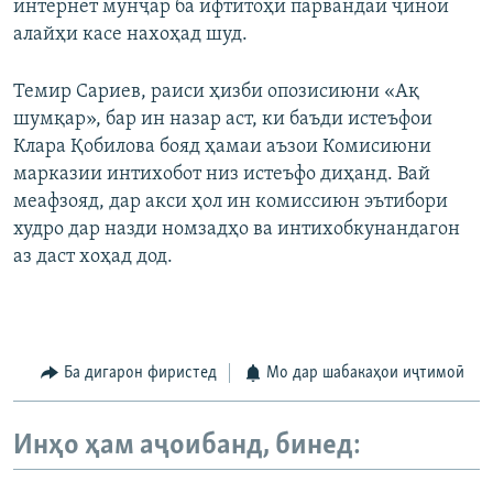
интернет мунҷар ба ифтитоҳи парвандаи ҷиноӣ
алайҳи касе нахоҳад шуд.
Темир Сариев, раиси ҳизби опозисиюни «Ақ
шумқар», бар ин назар аст, ки баъди истеъфои
Клара Қобилова бояд ҳамаи аъзои Комисиюни
марказии интихобот низ истеъфо диҳанд. Вай
меафзояд, дар акси ҳол ин комиссиюн эътибори
худро дар назди номзадҳо ва интихобкунандагон
аз даст хоҳад дод.
Ба дигарон фиристед
Мо дар шабакаҳои иҷтимоӣ
Инҳо ҳам аҷоибанд, бинед: