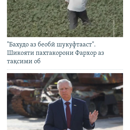
"Бахудо аз беобӣ шукуфтааст".
Шикояти пахтакорони Фархор аз
тақсими об