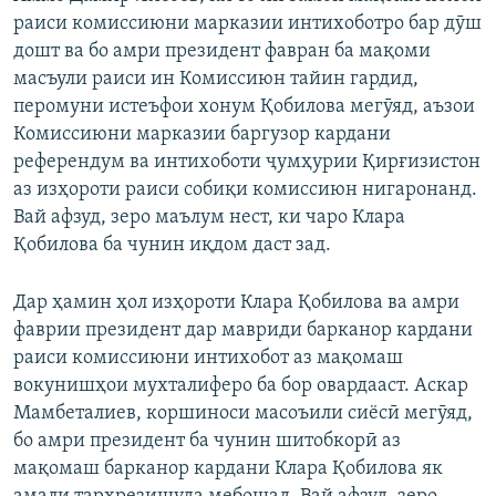
раиси комиссиюни марказии интихоботро бар дӯш
дошт ва бо амри президент фавран ба мақоми
масъули раиси ин Комиссиюн тайин гардид,
перомуни истеъфои хонум Қобилова мегӯяд, аъзои
Комиссиюни марказии баргузор кардани
референдум ва интихоботи ҷумҳурии Қирғизистон
аз изҳороти раиси собиқи комиссиюн нигаронанд.
Вай афзуд, зеро маълум нест, ки чаро Клара
Қобилова ба чунин иқдом даст зад.
Дар ҳамин ҳол изҳороти Клара Қобилова ва амри
фаврии президент дар мавриди барканор кардани
раиси комиссиюни интихобот аз мақомаш
вокунишҳои мухталиферо ба бор овардааст. Аскар
Мамбеталиев, коршиноси масоъили сиёсӣ мегӯяд,
бо амри президент ба чунин шитобкорӣ аз
мақомаш барканор кардани Клара Қобилова як