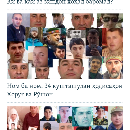
Кӣ ва кай аз зиндон хоҳад баромад?
Ном ба ном. 34 кушташудаи ҳодисаҳои
Хоруғ ва Рӯшон