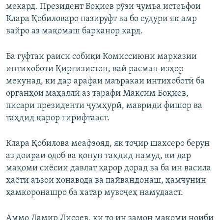
мекард. Президент Боқиев рӯзи ҷумъа истеъфои
Клара Қобиловаро пазируфт ва бо судури як амр
вайро аз мақомаш барканор кард.
Ба гуфтаи раиси собиқи Комиссиюни марказии
интихоботи Қирғизистон, вай расман изҳор
мекунад, ки дар арафаи маъракаи интихоботӣ ба
органҳои маҳаллӣ аз тарафи Максим Боқиев,
писари президенти ҷумҳурӣ, мавриди фишор ва
таҳдид қарор гирифтааст.
Клара Қобилова меафзояд, як тоҷир шахсеро берун
аз доираи одоб ва қонун таҳдид намуд, ки дар
мақоми сиёсии давлат қарор дорад ва ба ин васила
ҳаёти аъзои хонавода ва пайвандонаш, ҳамчунин
ҳамкоронашро ба хатар мувоҷеҳ намудааст.
Аммо Дамир Лисоев, ки то ин замон мақоми ноиби