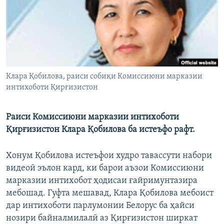
ГУЗОРИШҲОИ РАДИОӢ
Русский
ПАЙГИРӢ КУНЕД
Клара Қобилова, раиси собиқи Комиссиюни марказии
интихоботи Қирғизистон
Ҳамаи сомонаҳои RFE/RL
Раиси Комиссиюни марказии интихоботи
Қирғизистон Клара Қобилова ба истеъфо рафт.
Хонум Қобилова истеъфои худро тавассути набори
видеоӣ эълон кард, ки барои аъзои Комиссиюни
марказии интихобот ҳодисаи ғайримунтазира
мебошад. Гуфта мешавад, Клара Қобилова мебоист
дар интихоботи парлумонии Белорус ба ҳайси
нозири байналмилалӣ аз Қирғизистон ширкат