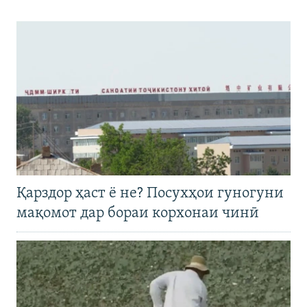
Қарздор ҳаст ё не? Посухҳои гуногуни
мақомот дар бораи корхонаи чинӣ