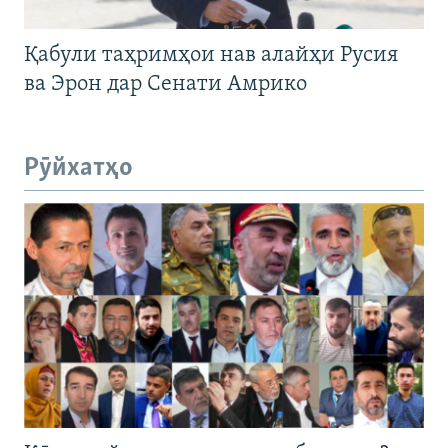
Қабули таҳримҳои нав алайҳи Русия
ва Эрон дар Сенати Амрико
Рӯйхатҳо