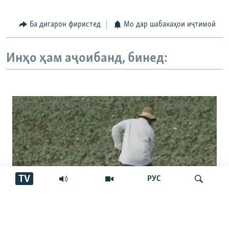
Ба дигарон фиристед
Мо дар шабакаҳои иҷтимоӣ
Инҳо ҳам аҷоибанд, бинед:
TV
РУС
"Бахудо аз беобӣ шукуфтааст".