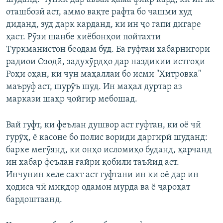
оташбозӣ аст, аммо вақте рафта бо чашми худ
диданд, зуд дарк карданд, ки ин ҷо гапи дигаре
ҳаст. Рӯзи шанбе хиёбонҳои пойтахти
Туркманистон беодам буд. Ба гуфтаи хабарнигори
радиои Озодӣ, задухӯрдҳо дар наздикии истгоҳи
Роҳи оҳан, ки чун маҳаллаи бо исми "Хитровка"
маъруф аст, шурӯъ шуд. Ин маҳал дуртар аз
маркази шаҳр ҷойгир мебошад.
Вай гуфт, ки феълан душвор аст гуфтан, ки оё чӣ
гурӯҳ, ё касоне бо полис вориди даргирӣ шуданд:
бархе мегӯянд, ки онҳо исломиҳо буданд, ҳарчанд
ин хабар феълан ғайри қобили таъйид аст.
Инчунин хеле сахт аст гуфтани ин ки оё дар ин
ҳодиса чӣ миқдор одамон мурда ва ё ҷароҳат
бардоштаанд.