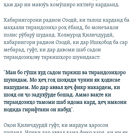
ҳам дар ин мавзӯъ хомӯширо ихтиёр кардаанд.
Хабарнигорони радиои Озодӣ, ки талош карданд ба
маҳалли тирандозиҳо роҳ ёбанд, бо монеъаҳои
полис рӯбарӯ шуданд. Холмурод Қиличдурдӣ,
хабарнигори радиои Озодӣ, ки дар Ишқобод ба сар
мебарад, гуфт, ки дар давоми шаб садои
тирандозиҳову таркишҳоро шунидааст:
"
Ман бо гӯши худ садои таркиш ва тирандозиҳоро
шунидам. Мо ҳеҷ гоҳ шоҳиди чунин як ҳодисае
нашудаем. Мо дар аввал ҳеҷ фикр накардем, ки
шояд он ҷо задухӯрде бошад. Аммо вақте ки
тирандозиҳо тамоми шаб идома кард, ҳеҷ имкони
нодида гирифтани он набуд
".
Оқои Қиличдурдӣ гуфт, ки мардум ҳаросон
шуданд. Чунки дар аввал ҳама фикр кард, ки ин як