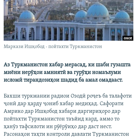
ГУЗОРИШҲОИ РАДИОӢ
Русский
ПАЙГИРӢ КУНЕД
Маркази Ишқобод - пойтахти Туркманистон
Аз Туркманистон хабар мерасад, ки шаби гузашта
Ҳамаи сомонаҳои RFE/RL
миёни нерӯҳои амниятӣ ва гурӯҳи номаълуми
исломӣ тирандозиҳои шадид ба амал омадааст.
Бахши туркмании радиои Озодӣ роҷеъ ба талафоти
ҷонӣ дар ҳарду ҷониб хабар медиҳад. Сафорати
Амрико дар Ишқобод хабари даргириҳоро дар
пойтахти Туркманистон таъйид кард, аммо то
ҳанӯз тафсилоти ин рӯёрӯиҳо дар даст нест.
Расонаҳои таҳти контроли давлати Туркманистон