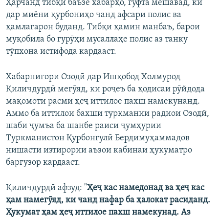
Ҳарчанд тибқи баъзе хабарҳо, гуфта мешавад, ки
дар миёни қурбониҳо чанд афсари полис ва
ҳамлагарон буданд. Тибқи ҳамин манбаъ, барои
муқобила бо гурӯҳи мусаллаҳе полис аз танку
тӯпхона истифода кардааст.
Хабарнигори Озодӣ дар Ишқобод Холмурод
Қиличдурдӣ мегӯяд, ки роҷеъ ба ҳодисаи рӯйдода
мақомоти расмӣ ҳеҷ иттилое пахш намекунанд.
Аммо ба иттилои бахши туркмании радиои Озодӣ,
шаби ҷумъа ба шанбе раиси ҷумҳурии
Туркманистон Қурбонгулӣ Бердимуҳаммадов
нишасти изтирории аъзои кабинаи ҳукуматро
баргузор кардааст.
Қиличдурдӣ афзуд: "
Ҳеҷ кас намедонад ва ҳеҷ кас
ҳам намегӯяд, ки чанд нафар ба ҳалокат расиданд.
Ҳукумат ҳам ҳеҷ иттилое пахш намекунад. Аз