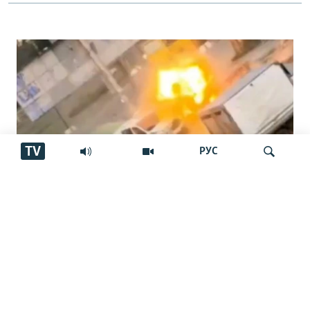
TV
РУС
"Паҳпод дар тори сарам чарх мезад…
Ҷустуҷӯ
ин даҳшат буд"