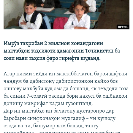
ГУЗОРИШҲОИ РАДИОӢ
Русский
ПАЙГИРӢ КУНЕД
Имрӯз тақрибан 2 миллион хонандагони
мактабҳои таҳсилоти ҳамагонии Тоҷикистон ба
соли нави таҳсил фаро гирифта шуданд.
Ҳамаи сомонаҳои RFE/RL
Агар қисми зиёди ин мактаббачагон барои дафъаи
чандум ба дабистону дабиристонҳои кайҳо боз
ошнову маҳбуби худ омада бошанд, як теъдоди тоза
ба синни 7-солагӣ расида бори нахуст ба ошёнаҳои
донишу маърифат қадам гузоштанд.
Дар ин мактабҳо ин бачагону духтаронро дар
баробари синфхонаҳои мухталиф – чи кушоду
озода ва чи, башумор ҳам бошад, тангу