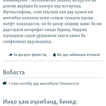
нимвайрона – муаллимони ҳалиму меҳрубон ва
донову дарёдил ба канори худ мегиранд.
Мутаассифона, соли таҳсили нав дар ҳамаи ин
мактабҳо анъанаи неки солҳои гузашта идома
наёфт: хонандагон, ки бо ҳазор шодиву ҳавас ба ин
даргоҳҳои маърифат омада буданд, бидуни
шунидани садои рӯҳнавози занги аввал ба
синфхонаҳо даромаданд...
Ба дигарон фиристед
Мо дар шабакаҳои иҷтимоӣ
Вобаста
1-уми сентябр дар мактабҳои Тоҷикистон
Инҳо ҳам аҷоибанд, бинед: