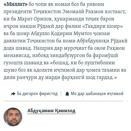
«Миллат»
бо чопи як номаи боз ба унвони
президенти Тоҷикистон Эмомалӣ Рахмон хостааст,
ки ба Марат Орипов, ҳунарманди тоҷик барои
иҷрои нақши Рӯдакӣ дар филми «Тақдири шоир»
ва ба шоир Абдулло Қодирии Мумтоз ҷоизаи
давлатии Тоҷикистон ба номи Абӯабдуллоҳи Рӯдакӣ
дода шавад. Нашрия дар муроҷиат ба оқои Раҳмон
менависад, набояд зиндабузургон ба фаромӯшӣ
гузошта шаванд ва «бошад, ки бо пуштибонии
шумо боз як адолати иҷтимоӣ дар ҷомеа таъмин ва
дили ранҷури ду марди фарҳангӣ шод гардад.»
Ба дигарон фиристед
Мо дар шабакаҳои иҷтимоӣ
Абдуқаюми Қаюмзод