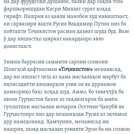
на дар фурудгоҳи Душанбе, балки дар саҳни тоза
фаршкоришудаи Қасри Миллат сурат хоҳад
гирифт. Нашрия аз қавли манобеи худ навиштааст,
ки сарвазири вақти Русия Владимир Путин низ ба
пойтахти Тоҷикистон расман даъват шуда буд. Вале
ӯ дар нишастҳо ширкат накарданро авло
донистааст.
Зимни баррасии саммити сарони созмони
Шонгҳой ҳафтаномаи
«Тоҷикистон»
менависад,
дар ин нишаст пеш аз ҳама масъалаҳои марбут ба
иқтисодиёти кишварҳои узви он ва дурнамои
ҳамкориҳо баҳс хоҳад шуд. Аммо, бо таваҷҷӯҳ ба
авзои Гурҷистон баъзе аз таҳлилгарон ба миён
гузоштани масъалаи моҷарои Осетияи Ҷанубӣ ва
Гурҷистонро низ дар пешниҳоди Русия аз эҳтимол
дур намедонанд. Ҳамчунин, менависад ин
нашрия, шояд масъалаи узвияти Эрон ба ин созмон