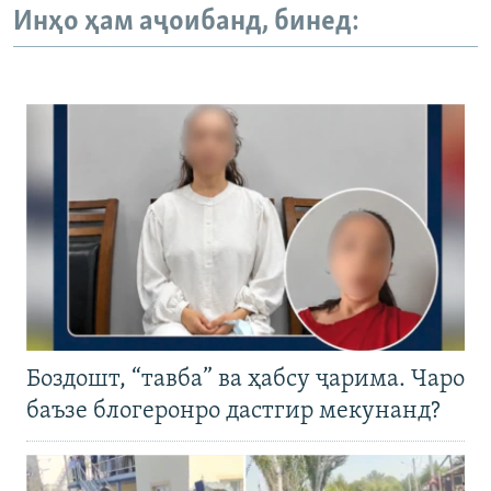
Инҳо ҳам аҷоибанд, бинед:
Боздошт, “тавба” ва ҳабсу ҷарима. Чаро
баъзе блогеронро дастгир мекунанд?