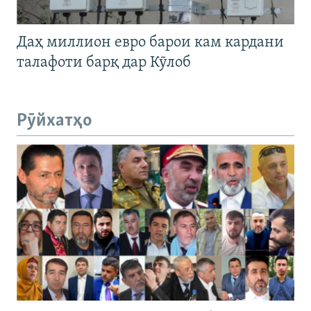
Даҳ миллион евро барои кам кардани
талафоти барқ дар Кӯлоб
Рӯйхатҳо