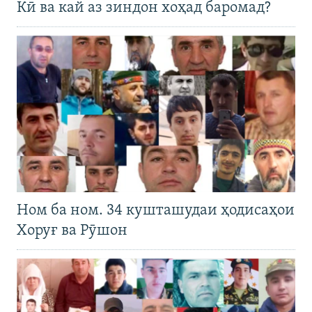
Кӣ ва кай аз зиндон хоҳад баромад?
Ном ба ном. 34 кушташудаи ҳодисаҳои
Хоруғ ва Рӯшон