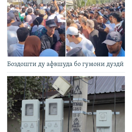
Боздошти ду афвшуда бо гумони дуздӣ