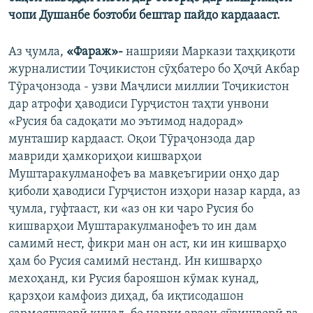
ГУЗОРИШҲОИ РАДИОӢ
чопи Душанбе бозтоби бештар пайдо кардаааст.
Русский
Аз ҷумла,
«Фараж»-
нашрияи Маркази таҳқиқоти
ПАЙГИРӢ КУНЕД
журналистии Тоҷикистон сӯҳбатеро бо Ҳоҷӣ Акбар
Тӯраҷонзода - узви Маҷлиси миллии Тоҷикистон
дар атрофи ҳаводиси Гурҷистон таҳти унвони
«Русия ба садоқати мо эътимод надорад»
мунташир кардааст. Оқои Тӯраҷонзода дар
мавриди ҳамкориҳои кишварҳои
Ҳамаи сомонаҳои RFE/RL
Муштаракулманофеъ ва мавқеъгирии онҳо дар
қиболи ҳаводиси Гурҷистон изҳори назар карда, аз
ҷумла, гуфтааст, ки «аз он ки чаро Русия бо
кишварҳои Муштаракулманофеъ то ин дам
самимӣ нест, фикри ман он аст, ки ин кишварҳо
ҳам бо Русия самимӣ нестанд. Ин кишварҳо
мехоҳанд, ки Русия барояшон кӯмак кунад,
қарзҳои камфоиз диҳад, ба иқтисодашон