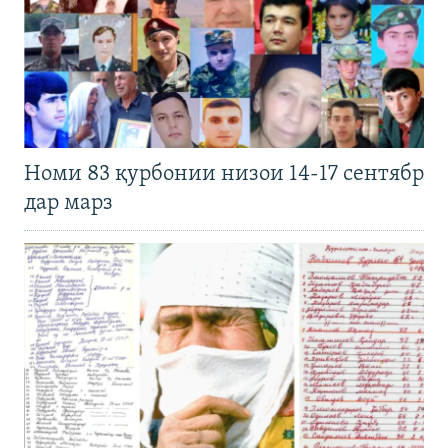
Номи 83 қурбонии низои 14-17 сентябр
дар марз