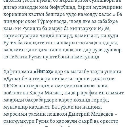
сармоягузорӣ кунад, бо нархи арзон сӯзишворӣ ва
дигар маводди хом бифурӯшад, барои муҳоҷирини
кориашон квотаи бештаре ҷудо намояду халос.» Ба
пиндори оқои Тӯраҷонзода, шояд яке аз сабабҳое
ҳам, ки Русия то ба имрӯз ба кишварҳои ИДМ
сармоягузории ҷиддӣ накард, ҳамин аст, ки худи
Русия ба садоқати ин кишварҳо эътимод надорад
ва ҳамин ҷанг ҳам нишон дод, ки дар рӯзи душвор
аз сиёсати Русия пуштибонӣ намекунанд
Ҳафтаномаи
«Нигоҳ»
дар як матлабе таҳти унвони
«Душанбе интизори нишасти сарони давлатҳои
ШОС» аксҳоеро ҳам аз меҳмонхонаҳои нави
пойтахт ва Қасри Миллат, ки дар арафаи ин саммит
мавриди баҳрабардорӣ қарор хоҳанд гирифт,
мунташир кардааст. Ба гуфтаи ин нашрия,
маросими расмии пешвози Дмитрий Медведев –
раисҷумҳури Русия бо қаровули фахрӣ ва оркестр