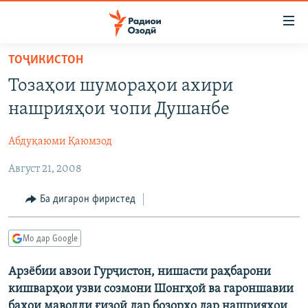
Пайвандҳои
дастрасӣ
Ҷаҳиш
ТОҶИКИСТОН
ба
ГӮШАҲО
Тозаҳои шумораҳои ахири
мояи
ГАПИ ОЗОД
СИЁСАТ
аслӣ
нашрияҳои чопи Душанбе
РӮЗГОРИ МУҲОҶИР
Ҷаҳиш
ИҚТИСОД
ба
Абдуқаюми Қаюмзод
САЛОМ, ХОҲАР
ҶОМЕА
феҳристи
Август 21, 2008
ТАҲҚИҚОТ
ҚАЗИЯИ "КРОКУС"
аслӣ
Ҷаҳиш
ҶАНГ ДАР УКРАИНА
ОСИЁИ МАРКАЗӢ
Ба дигарон фиристед
ба
НАЗАРИ МАРДУМ
ФАРҲАНГ
ҷустор
Мо дар Google
ЧАНДРАСОНАӢ
МЕҲМОНИ ОЗОДӢ
БЛОГИСТОН
РӮЙХАТҲО
Арзёбии авзои Гурҷистон, нишасти раҳбарони
ВАРЗИШ
ОЗОДӢ ОНЛАЙН
ВИДЕО
кишварҳои узви созмони Шонгҳой ва гароншавии
КИТОБҲОИ ОЗОДӢ
НИГОРИСТОН
баҳои маводди ғизоӣ дар бозорҳо дар нашрияҳои