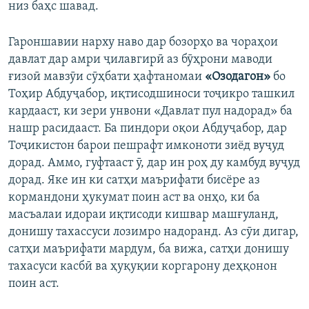
низ баҳс шавад.
Гароншавии нарху наво дар бозорҳо ва чораҳои
давлат дар амри ҷилавгирӣ аз бӯҳрони маводи
ғизоӣ мавзӯи сӯҳбати ҳафтаномаи
«Озодагон»
бо
Тоҳир Абдуҷабор, иқтисодшиноси тоҷикро ташкил
кардааст, ки зери унвони «Давлат пул надорад» ба
нашр расидааст. Ба пиндори оқои Абдуҷабор, дар
Тоҷикистон барои пешрафт имконоти зиёд вуҷуд
дорад. Аммо, гуфтааст ӯ, дар ин роҳ ду камбуд вуҷуд
дорад. Яке ин ки сатҳи маърифати бисёре аз
кормандони ҳукумат поин аст ва онҳо, ки ба
масъалаи идораи иқтисоди кишвар машғуланд,
донишу тахассуси лозимро надоранд. Аз сӯи дигар,
сатҳи маърифати мардум, ба вижа, сатҳи донишу
тахасуси касбӣ ва ҳуқуқии коргарону деҳқонон
поин аст.