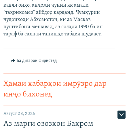
қавли онҳо, анҷоми чунин як амали
ГУЗОРИШҲОИ РАДИОӢ
Русский
"таҳрикомез" айбдор карданд. Ҷумҳурии
ҷудоихоҳи Абхозистон, ки аз Маскав
ПАЙГИРӢ КУНЕД
пуштибонӣ мешавад, аз солҳои 1990 ба ин
тараф ба саҳнаи танишҳо табдил шудааст.
Ба дигарон фиристед
Ҳамаи сомонаҳои RFE/RL
Ҳамаи хабарҳои имрӯзро дар
инҷо бихонед
Август 08, 2026
Аз марги овозхон Баҳром