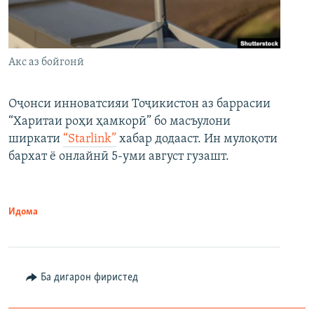
Акс аз бойгонӣ
Оҷонси инноватсияи Тоҷикистон аз баррасии
“Харитаи роҳи ҳамкорӣ” бо масъулони
ширкати
“Starlink”
хабар додааст. Ин мулоқоти
бархат ё онлайнӣ 5-уми август гузашт.
Идома
Ба дигарон фиристед