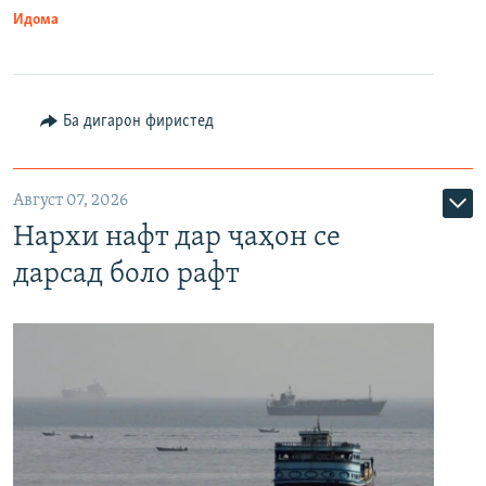
Идома
Ба дигарон фиристед
Август 07, 2026
Нархи нафт дар ҷаҳон се
дарсад боло рафт