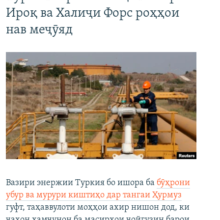
Ироқ ва Халиҷи Форс роҳҳои
нав меҷӯяд
Вазири энержии Туркия бо ишора ба
бӯҳрони
убур ва мурури киштиҳо дар тангаи Ҳурмуз
гуфт, таҳаввулоти моҳҳои ахир нишон дод, ки
ҷаҳон ҳамчунон ба масирҳои ҷойгузин барои