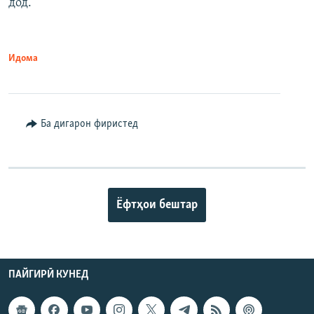
дод.
Идома
Ба дигарон фиристед
Ёфтҳои бештар
ПАЙГИРӢ КУНЕД