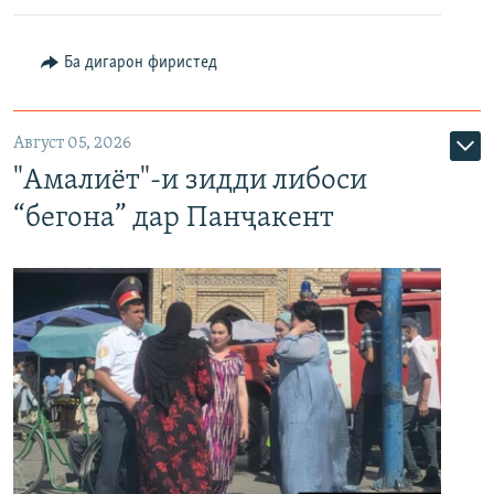
Ба дигарон фиристед
Август 05, 2026
"Амалиёт"-и зидди либоси
“бегона” дар Панҷакент