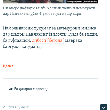
Ин аксро дафтари Ҳизби ҳокими халқии демократӣ
дар Панҷакент рӯзи 4-уми август нашр кард
Намояндагони ҳукумат ва маъмурони милиса
дар шаҳри Панҷакент (вилояти Суғд) ба зидди,
ба гуфтаашон,
либоси “бегона”
маърака
баргузор кардаанд.
Идома
Ба дигарон фиристед
Август 05, 2026