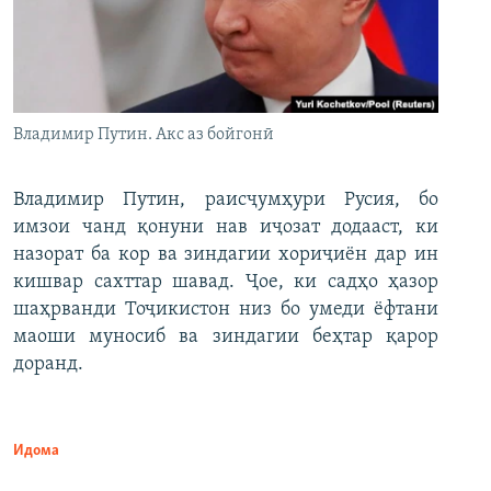
Владимир Путин. Акс аз бойгонӣ
Владимир Путин, раисҷумҳури Русия, бо
имзои чанд қонуни нав иҷозат додааст, ки
назорат ба кор ва зиндагии хориҷиён дар ин
кишвар сахттар шавад. Ҷое, ки садҳо ҳазор
шаҳрванди Тоҷикистон низ бо умеди ёфтани
маоши муносиб ва зиндагии беҳтар қарор
доранд.
Идома