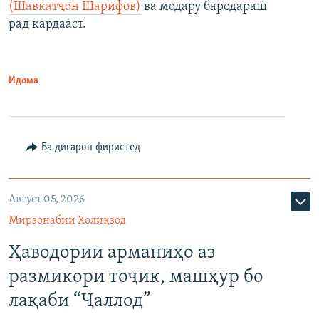
(Шавкатҷон Шарифов)
ва модару бародараш
рад кардааст.
Идома
Ба дигарон фиристед
Август 05, 2026
Мирзонабии Холиқзод
Ҳаводории арманиҳо аз
размикори тоҷик, машҳур бо
лақаби “Ҷаллод”