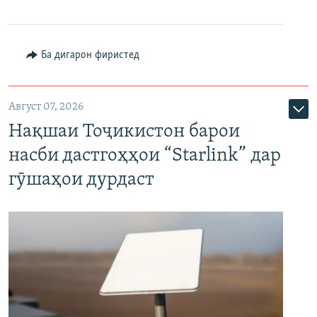
Ба дигарон фиристед
Август 07, 2026
Нақшаи Тоҷикистон барои
насби дастгоҳҳои “Starlink” дар
гӯшаҳои дурдаст