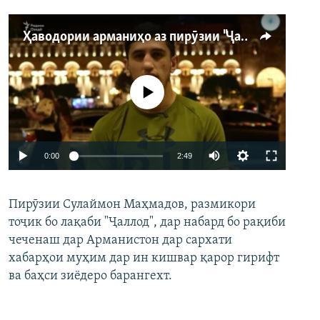
Ҳаводории арманиҳо аз пирӯзии "Ҷаллод"-и тоҷик
Феълан кор намекунад
Auto
0:00
2:49
240p
Пирӯзии Сулаймон Маҳмадов, размикори
360p
тоҷик бо лақаби "Ҷаллод", дар набард бо рақиби
480p
Auto
240p
360p
480p
чеченаш дар Арманистон дар сархати
720p
хабарҳои муҳим дар ин кишвар қарор гирифт
720p
1080p
ва баҳси зиёдеро барангехт.
1080p