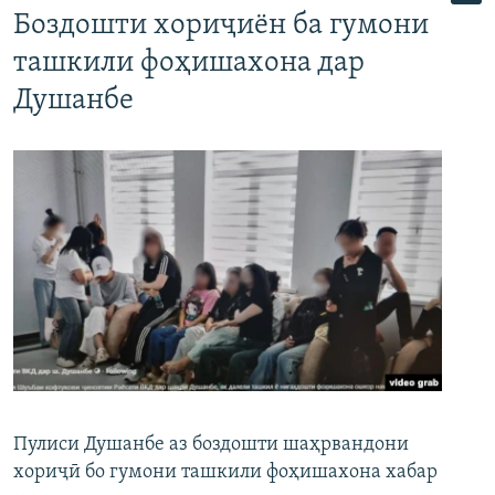
Боздошти хориҷиён ба гумони
ташкили фоҳишахона дар
Душанбе
Пулиси Душанбе аз боздошти шаҳрвандони
хориҷӣ бо гумони ташкили фоҳишахона хабар