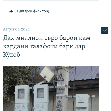
Ба дигарон фиристед
Август 06, 2026
Даҳ миллион евро барои кам
кардани талафоти барқ дар
Кӯлоб