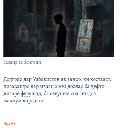
Тасвир аз бойгонӣ
Додгоҳе дар Узбекистон як занро, ки хостааст,
писарашро дар ивази 3300 доллар ба ҷуфти
дигаре фурӯшад, ба севуним сол зиндон
маҳкум кардааст.
Идома