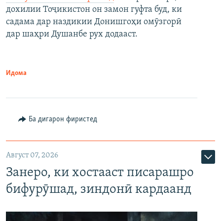
дохилии Тоҷикистон он замон гуфта буд, ки
садама дар наздикии Донишгоҳи омӯзгорӣ
дар шаҳри Душанбе рух додааст.
Идома
Ба дигарон фиристед
Август 07, 2026
Занеро, ки хостааст писарашро
бифурӯшад, зиндонӣ кардаанд