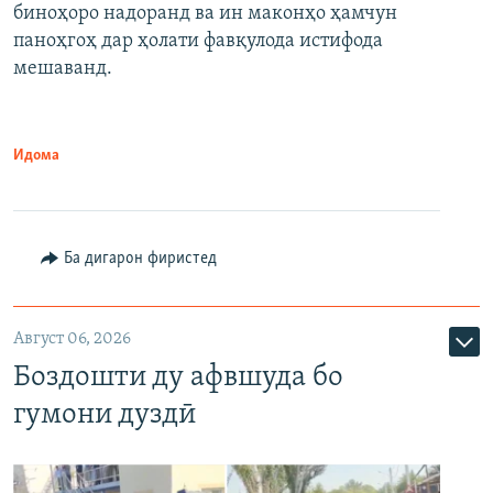
биноҳоро надоранд ва ин маконҳо ҳамчун
паноҳгоҳ дар ҳолати фавқулода истифода
мешаванд.
Идома
Ба дигарон фиристед
Август 06, 2026
Боздошти ду афвшуда бо
гумони дуздӣ