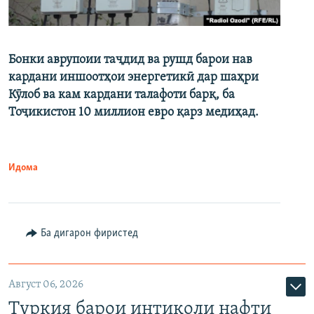
Бонки аврупоии таҷдид ва рушд барои нав
кардани иншоотҳои энергетикӣ дар шаҳри
Кӯлоб ва кам кардани талафоти барқ, ба
Тоҷикистон 10 миллион евро қарз медиҳад.
Идома
Ба дигарон фиристед
Август 06, 2026
Туркия барои интиқоли нафти