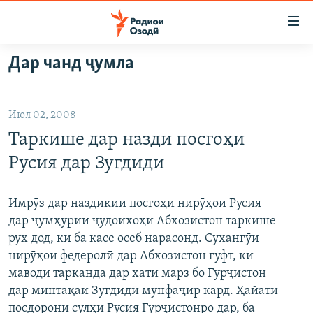
Пайвандҳои
дастрасӣ
Ҷаҳиш
Дар чанд ҷумла
ба
ГӮШАҲО
мояи
ГАПИ ОЗОД
СИЁСАТ
аслӣ
Июл 02, 2008
РӮЗГОРИ МУҲОҶИР
Ҷаҳиш
ИҚТИСОД
Таркише дар назди посгоҳи
ба
САЛОМ, ХОҲАР
ҶОМЕА
феҳристи
Русия дар Зугдиди
ТАҲҚИҚОТ
ҚАЗИЯИ "КРОКУС"
аслӣ
Ҷаҳиш
ҶАНГ ДАР УКРАИНА
ОСИЁИ МАРКАЗӢ
Имрӯз дар наздикии посгоҳи нирӯҳои Русия
ба
дар ҷумҳурии ҷудоихоҳи Абхозистон таркише
НАЗАРИ МАРДУМ
ФАРҲАНГ
ҷустор
рух дод, ки ба касе осеб нарасонд. Сухангӯи
ЧАНДРАСОНАӢ
МЕҲМОНИ ОЗОДӢ
БЛОГИСТОН
нирӯҳои федеролӣ дар Абхозистон гуфт, ки
маводи тарканда дар хати марз бо Гурҷистон
РӮЙХАТҲО
ВАРЗИШ
ОЗОДӢ ОНЛАЙН
ВИДЕО
дар минтақаи Зугдидӣ мунфаҷир кард. Ҳайати
КИТОБҲОИ ОЗОДӢ
НИГОРИСТОН
посдорони сулҳи Русия Гурҷистонро дар, ба