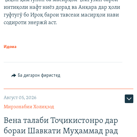
интиқоли нафт ниёз дорад ва Анқара дар ҳоли
гуфтугӯ бо Ироқ барои тавсеаи масирҳои нави
содироти энержӣ аст.
Идома
Ба дигарон фиристед
Август 05, 2026
Мирзонабии Холиқзод
Вена талаби Тоҷикистонро дар
бораи Шавкати Муҳаммад рад