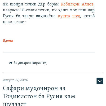
Як шоири тоҷик дар бораи
Қобилҷон Алиев
,
навраси 10-солаи тоҷик, ки ҳашт моҳ пеш дар
Русия ба таври ваҳшиёна
кушта шуд
, китоб
навиштааст.
Идома
Ба дигарон фиристед
Август 07, 2026
Сафари муҳоҷирон аз
Тоҷикистон ба Русия кам
шудааст