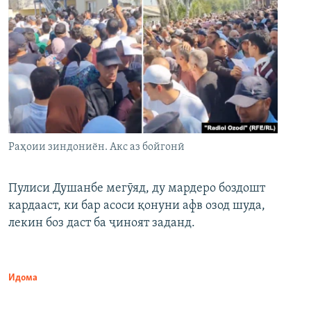
Раҳоии зиндониён. Акс аз бойгонӣ
Пулиси Душанбе мегӯяд, ду мардеро боздошт
кардааст, ки бар асоси қонуни афв озод шуда,
лекин боз даст ба ҷиноят заданд.
Идома