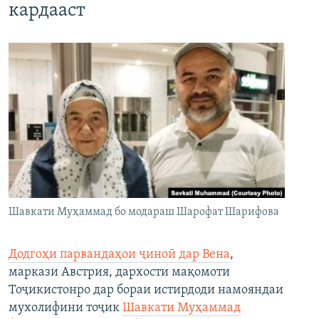
кардааст
Шавкати Муҳаммад бо модараш Шарофат Шарифова
Додгоҳи парвандаҳои ҷиноӣ дар Вена
,
маркази Австрия, дархости мақомоти
Тоҷикистонро дар бораи истирдоди намояндаи
мухолифини тоҷик
Шавкати Муҳаммад