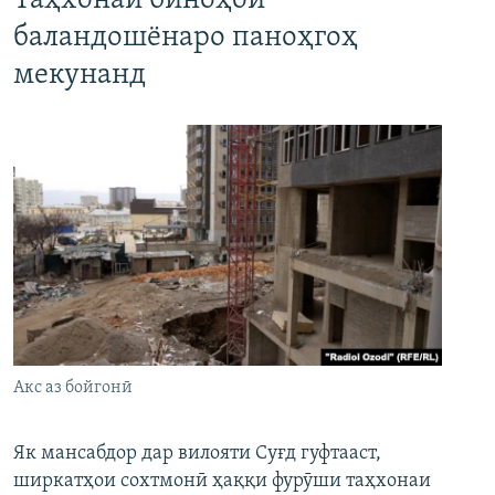
Таҳхонаи биноҳои
баландошёнаро паноҳгоҳ
мекунанд
Акс аз бойгонӣ
Як мансабдор дар вилояти Суғд гуфтааст,
ширкатҳои сохтмонӣ ҳаққи фурӯши таҳхонаи