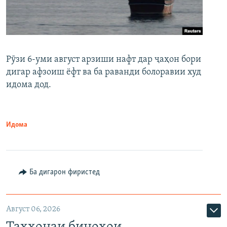
Рӯзи 6-уми август арзиши нафт дар ҷаҳон бори
дигар афзоиш ёфт ва ба раванди болоравии худ
идома дод.
Идома
Ба дигарон фиристед
Август 06, 2026