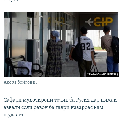
Акс аз бойгонӣ.
Сафари муҳоҷирони тоҷик ба Русия дар нимаи
аввали соли равон ба таври назаррас кам
шудааст.