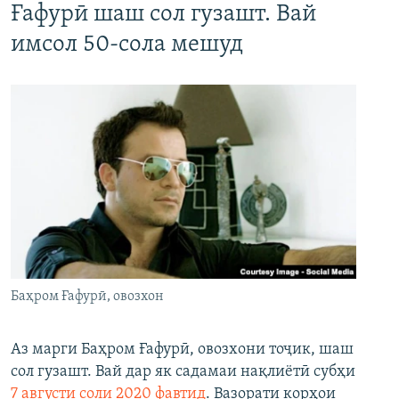
Ғафурӣ шаш сол гузашт. Вай
имсол 50-сола мешуд
Баҳром Ғафурӣ, овозхон
Аз марги Баҳром Ғафурӣ, овозхони тоҷик, шаш
сол гузашт. Вай дар як садамаи нақлиётӣ субҳи
7 августи соли 2020 фавтид
. Вазорати корҳои