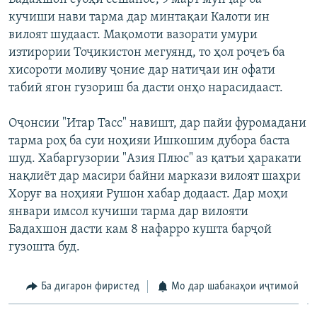
ГУЗОРИШҲОИ РАДИОӢ
кучиши нави тарма дар минтақаи Калоти ин
Русский
вилоят шудааст. Мақомоти вазорати умури
изтирории Тоҷикистон мегуянд, то ҳол роҷеъ ба
ПАЙГИРӢ КУНЕД
хисороти моливу ҷоние дар натиҷаи ин офати
табиӣ ягон гузориш ба дасти онҳо нарасидааст.
Оҷонсии "Итар Тасс" навишт, дар пайи фуромадани
тарма роҳ ба суи ноҳияи Ишкошим дубора баста
шуд. Хабаргузории "Азия Плюс" аз қатъи ҳаракати
Ҳамаи сомонаҳои RFE/RL
нақлиёт дар масири байни маркази вилоят шаҳри
Хоруғ ва ноҳияи Рушон хабар додааст. Дар моҳи
январи имсол кучиши тарма дар вилояти
Бадахшон дасти кам 8 нафарро кушта барҷой
гузошта буд.
Ба дигарон фиристед
Мо дар шабакаҳои иҷтимоӣ