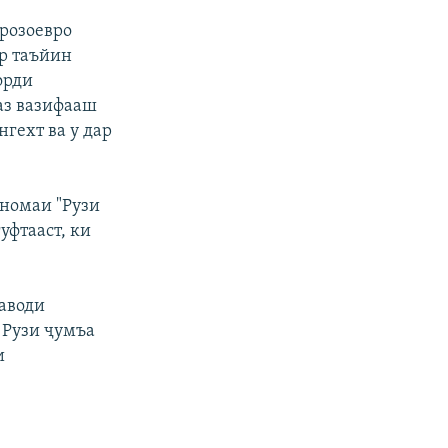
розоевро
р таъйин
орди
аз вазифааш
гехт ва у дар
номаи "Рузи
уфтааст, ки
аводи
 Рузи ҷумъа
и