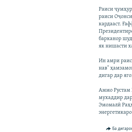
ГУЗОРИШҲОИ РАДИОӢ
Раиси ҷумҳур
раиси Оҷонси
кардааст. Ға
Президентиро
барканор шуд
як нишасти х
Ин амри раис
нав" ҳамзамо
дигар дар яг
Аммо Рустам 
мухаддир дар
Эмомалӣ Раҳм
энергетикаро
Ба дигаро