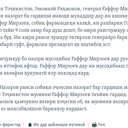
и Тоҷикистон, Эмомалӣ Раҳмонов, генерал Ғаффор Ми
и назорат ба гардиши маводи мухаддир дар ин кишва
ффор Мирзоев, собиқ фармондеҳи халқӣ, ки раҳбарии Г
 тайи 9 соли ахир бар душ дошт, бо амри раисҷумҳур 
а буд. Ин амри раиси ҷумҳур эътирози генералро баран
абарӣ гуфт, фармони президент як иштибоҳ аст.
иҷумҳур бо нашри мусоҳибаи Ғаффор Мирзоев дар руз
н иттифоқ афтод. Ғаффор Мирзоев дар ин мусоҳибааш г
он вазифаи ҳукуматӣ кор нахоҳад кард.
Назаров раиси собиқи оҷонсии назорат бар гардиши м
 Тоҷикистон муовини Ғаффор Мирзоев таъйин гардид.
онов ҳамчунин вазири хоҷагии об, як муовини вазир
 аз мансабҳояшон барканор кардааст.
н фиристед
Мо дар шабакаҳои иҷтимоӣ
Чоп