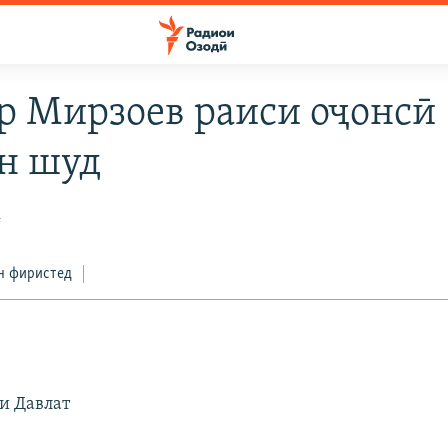
р Мирзоев раиси оҷонсӣ
н шуд
4
н фиристед
и Давлат