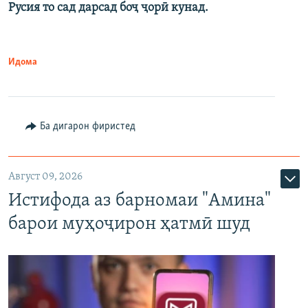
Русия то сад дарсад боҷ ҷорӣ кунад.
Идома
Ба дигарон фиристед
Август 09, 2026
Истифода аз барномаи "Амина"
барои муҳоҷирон ҳатмӣ шуд