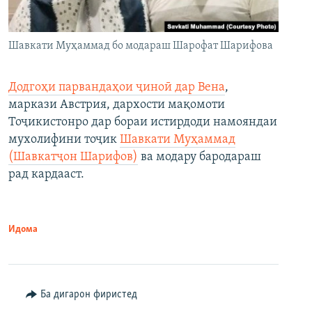
Шавкати Муҳаммад бо модараш Шарофат Шарифова
Додгоҳи парвандаҳои ҷиноӣ дар Вена
,
маркази Австрия, дархости мақомоти
Тоҷикистонро дар бораи истирдоди намояндаи
мухолифини тоҷик
Шавкати Муҳаммад
(Шавкатҷон Шарифов)
ва модару бародараш
рад кардааст.
Идома
Ба дигарон фиристед