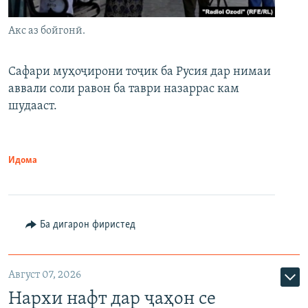
Акс аз бойгонӣ.
Сафари муҳоҷирони тоҷик ба Русия дар нимаи
аввали соли равон ба таври назаррас кам
шудааст.
Идома
Ба дигарон фиристед
Август 07, 2026
Нархи нафт дар ҷаҳон се