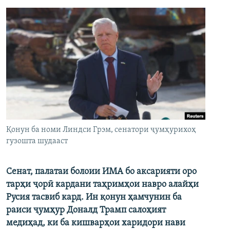
Қонун ба номи Линдси Грэм, сенатори ҷумҳурихоҳ
гузошта шудааст
Сенат, палатаи болоии ИМА бо аксарияти оро
тарҳи ҷорӣ кардани таҳримҳои навро алайҳи
Русия тасвиб кард. Ин қонун ҳамчунин ба
раиси ҷумҳур Доналд Трамп салоҳият
медиҳад, ки ба кишварҳои харидори нави