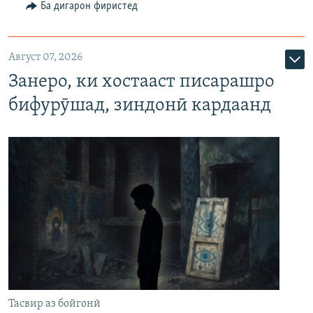
Ба дигарон фиристед
Август 07, 2026
Занеро, ки хостааст писарашро
бифурӯшад, зиндонӣ кардаанд
Тасвир аз бойгонӣ