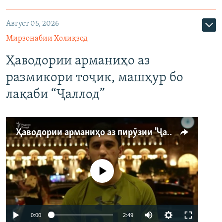
Август 05, 2026
Мирзонабии Холиқзод
Ҳаводории арманиҳо аз
размикори тоҷик, машҳур бо
лақаби “Ҷаллод”
Ҳаводории арманиҳо аз пирӯзии "Ҷаллод"-и тоҷик
Феълан кор намекунад
Auto
0:00
2:49