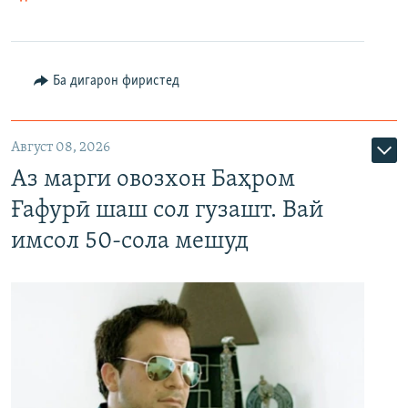
Ба дигарон фиристед
Август 08, 2026
Аз марги овозхон Баҳром
Ғафурӣ шаш сол гузашт. Вай
имсол 50-сола мешуд