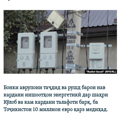
Бонки аврупоии таҷдид ва рушд барои нав
кардани иншоотҳои энергетикӣ дар шаҳри
Кӯлоб ва кам кардани талафоти барқ, ба
Тоҷикистон 10 миллион евро қарз медиҳад.