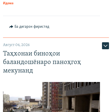
Идома
Ба дигарон фиристед
Август 06, 2026
Таҳхонаи биноҳои
баландошёнаро паноҳгоҳ
мекунанд