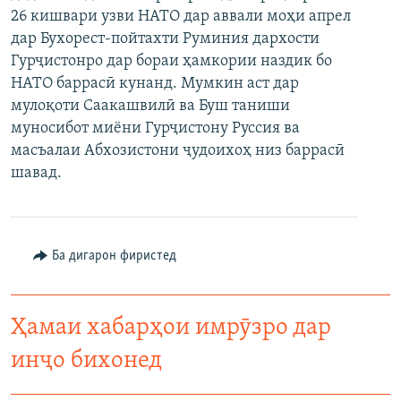
26 кишвари узви НАТО дар аввали моҳи апрел
ГУЗОРИШҲОИ РАДИОӢ
Русский
дар Бухорест-пойтахти Руминия дархости
Гурҷистонро дар бораи ҳамкории наздик бо
ПАЙГИРӢ КУНЕД
НАТО баррасӣ кунанд. Мумкин аст дар
мулоқоти Саакашвилӣ ва Буш таниши
муносибот миёни Гурҷистону Руссия ва
масъалаи Абхозистони ҷудоихоҳ низ баррасӣ
шавад.
Ҳамаи сомонаҳои RFE/RL
Ба дигарон фиристед
Ҳамаи хабарҳои имрӯзро дар
инҷо бихонед