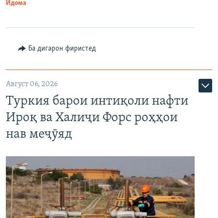
Идома
Ба дигарон фиристед
Август 06, 2026
Туркия барои интиқоли нафти
Ироқ ва Халиҷи Форс роҳҳои
нав меҷӯяд