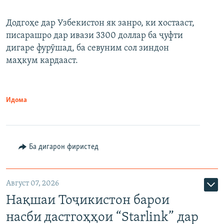
Додгоҳе дар Узбекистон як занро, ки хостааст,
писарашро дар ивази 3300 доллар ба ҷуфти
дигаре фурӯшад, ба севуним сол зиндон
маҳкум кардааст.
Идома
Ба дигарон фиристед
Август 07, 2026
Нақшаи Тоҷикистон барои
насби дастгоҳҳои “Starlink” дар