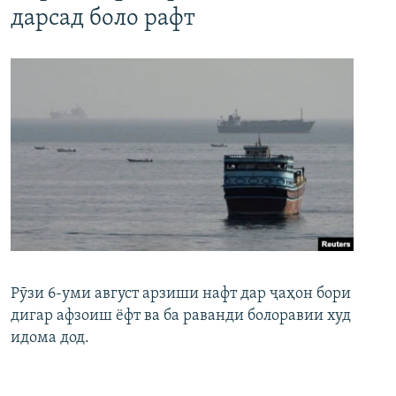
дарсад боло рафт
Рӯзи 6-уми август арзиши нафт дар ҷаҳон бори
дигар афзоиш ёфт ва ба раванди болоравии худ
идома дод.