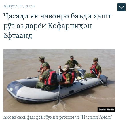
Август 09, 2026
Ҷасади як ҷавонро баъди ҳашт
рӯз аз дарёи Кофарниҳон
ёфтаанд
Акс аз саҳифаи фейсбукии рӯзномаи "Насими Айём"