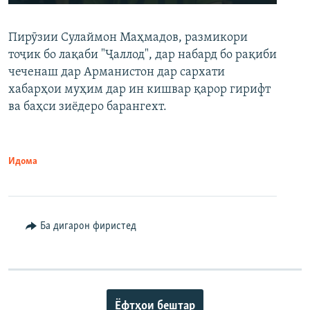
240p
Пирӯзии Сулаймон Маҳмадов, размикори
360p
тоҷик бо лақаби "Ҷаллод", дар набард бо рақиби
480p
Auto
240p
360p
480p
чеченаш дар Арманистон дар сархати
720p
хабарҳои муҳим дар ин кишвар қарор гирифт
720p
1080p
ва баҳси зиёдеро барангехт.
1080p
Идома
Ба дигарон фиристед
Ёфтҳои бештар