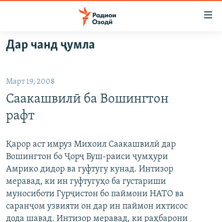
Пайвандҳои
дастрасӣ
Ҷаҳиш
Дар чанд ҷумла
ба
ГӮШАҲО
мояи
ГАПИ ОЗОД
СИЁСАТ
аслӣ
Март 19, 2008
РӮЗГОРИ МУҲОҶИР
Ҷаҳиш
ИҚТИСОД
Саакашвилӣ ба Вошингтон
ба
САЛОМ, ХОҲАР
ҶОМЕА
феҳристи
рафт
ТАҲҚИҚОТ
ҚАЗИЯИ "КРОКУС"
аслӣ
Ҷаҳиш
ҶАНГ ДАР УКРАИНА
ОСИЁИ МАРКАЗӢ
Қарор аст имруз Михоил Саакашвилӣ дар
ба
Вошингтон бо Ҷорҷ Буш-раиси ҷумҳури
НАЗАРИ МАРДУМ
ФАРҲАНГ
ҷустор
Амрико дидор ва гуфтугу кунад. Интизор
ЧАНДРАСОНАӢ
МЕҲМОНИ ОЗОДӢ
БЛОГИСТОН
меравад, ки ин гуфтугуҳо ба густариши
муносиботи Гурҷистон бо паймони НАТО ва
РӮЙХАТҲО
ВАРЗИШ
ОЗОДӢ ОНЛАЙН
ВИДЕО
саранҷом узвияти он дар ин паймон ихтисос
КИТОБҲОИ ОЗОДӢ
НИГОРИСТОН
дода шавад. Интизор меравад, ки раҳбарони