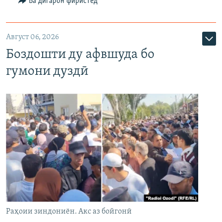
Ба дигарон фиристед
Август 06, 2026
Боздошти ду афвшуда бо
гумони дуздӣ
Раҳоии зиндониён. Акс аз бойгонӣ