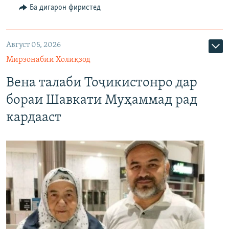
Ба дигарон фиристед
Август 05, 2026
Мирзонабии Холиқзод
Вена талаби Тоҷикистонро дар
бораи Шавкати Муҳаммад рад
кардааст