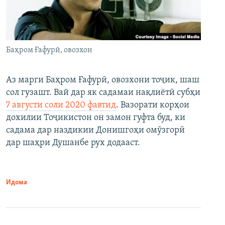
Баҳром Ғафурӣ, овозхон
Аз марги Баҳром Ғафурӣ, овозхони тоҷик, шаш
сол гузашт. Вай дар як садамаи нақлиётӣ субҳи
7 августи соли 2020 фавтид
. Вазорати корҳои
дохилии Тоҷикистон он замон гуфта буд, ки
садама дар наздикии Донишгоҳи омӯзгорӣ
дар шаҳри Душанбе рух додааст.
Идома