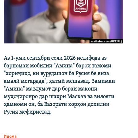
Аз 1-уми сентябри соли 2026 истифода аз
барномаи мобилии "Амина" барои тамоми
"хориҷиҳо, ки вурудашон ба Русия бе виза
амалӣ мегардад", ҳатмӣ мешавад. Замимаи
"Амина" маълумот дар бораи макони
муҳоҷиронро дар шаҳри Маскав ва вилояти
ҳамноми он, ба Вазорати корҳои дохилии
Русия мефиристад.
Идома