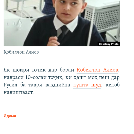
Қобилҷон Алиев
Як шоири тоҷик дар бораи
Қобилҷон Алиев
,
навраси 10-солаи тоҷик, ки ҳашт моҳ пеш дар
Русия ба таври ваҳшиёна
кушта шуд
, китоб
навиштааст.
Идома