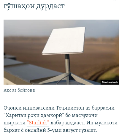
гӯшаҳои дурдаст
Акс аз бойгонӣ
Оҷонси инноватсияи Тоҷикистон аз баррасии
“Харитаи роҳи ҳамкорӣ” бо масъулони
ширкати
“Starlink”
хабар додааст. Ин мулоқоти
бархат ё онлайнӣ 5-уми август гузашт.