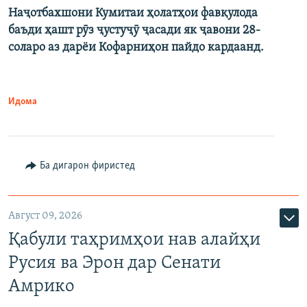
Наҷотбахшони Кумитаи ҳолатҳои фавқулода
баъди ҳашт рӯз ҷустуҷӯ ҷасади як ҷавони 28-
соларо аз дарёи Кофарниҳон пайдо кардаанд.
Идома
Ба дигарон фиристед
Август 09, 2026
Қабули таҳримҳои нав алайҳи
Русия ва Эрон дар Сенати
Амрико