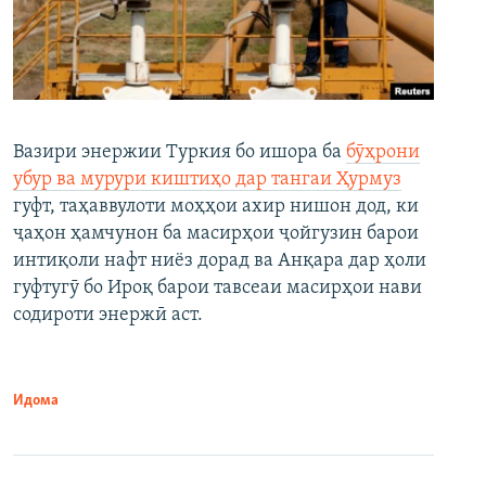
Вазири энержии Туркия бо ишора ба
бӯҳрони
убур ва мурури киштиҳо дар тангаи Ҳурмуз
гуфт, таҳаввулоти моҳҳои ахир нишон дод, ки
ҷаҳон ҳамчунон ба масирҳои ҷойгузин барои
интиқоли нафт ниёз дорад ва Анқара дар ҳоли
гуфтугӯ бо Ироқ барои тавсеаи масирҳои нави
содироти энержӣ аст.
Идома