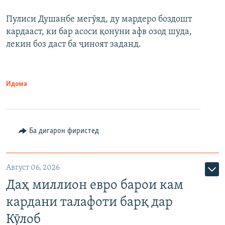
Пулиси Душанбе мегӯяд, ду мардеро боздошт
кардааст, ки бар асоси қонуни афв озод шуда,
лекин боз даст ба ҷиноят заданд.
Идома
Ба дигарон фиристед
Август 06, 2026
Даҳ миллион евро барои кам
кардани талафоти барқ дар
Кӯлоб