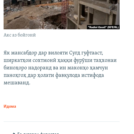
Акс аз бойгонӣ
Як мансабдор дар вилояти Суғд гуфтааст,
ширкатҳои сохтмонӣ ҳаққи фурӯши таҳхонаи
биноҳоро надоранд ва ин маконҳо ҳамчун
паноҳгоҳ дар ҳолати фавқулода истифода
мешаванд.
Идома