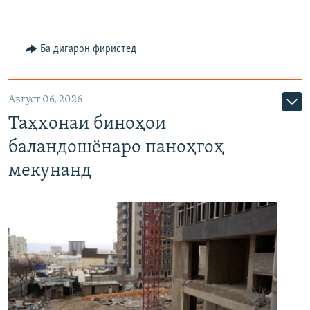
Ба дигарон фиристед
Август 06, 2026
Таҳхонаи биноҳои
баландошёнаро паноҳгоҳ
мекунанд