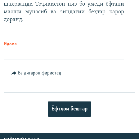
шаҳрванди Тоҷикистон низ бо умеди ёфтани
маоши муносиб ва зиндагии беҳтар қарор
доранд.
Идома
Ба дигарон фиристед
Ёфтҳои бештар