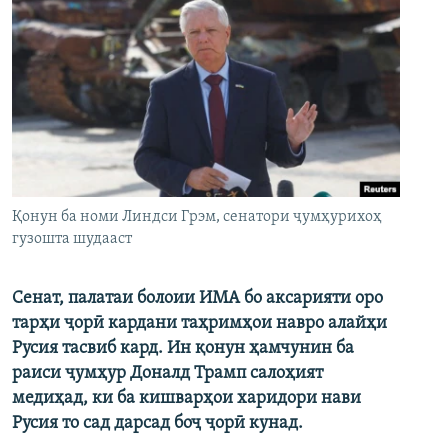
Қонун ба номи Линдси Грэм, сенатори ҷумҳурихоҳ
гузошта шудааст
Сенат, палатаи болоии ИМА бо аксарияти оро
тарҳи ҷорӣ кардани таҳримҳои навро алайҳи
Русия тасвиб кард. Ин қонун ҳамчунин ба
раиси ҷумҳур Доналд Трамп салоҳият
медиҳад, ки ба кишварҳои харидори нави
Русия то сад дарсад боҷ ҷорӣ кунад.