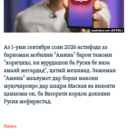
Аз 1-уми сентябри соли 2026 истифода аз
барномаи мобилии "Амина" барои тамоми
"хориҷиҳо, ки вурудашон ба Русия бе виза
амалӣ мегардад", ҳатмӣ мешавад. Замимаи
"Амина" маълумот дар бораи макони
муҳоҷиронро дар шаҳри Маскав ва вилояти
ҳамноми он, ба Вазорати корҳои дохилии
Русия мефиристад.
Идома