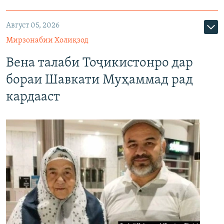
Август 05, 2026
Мирзонабии Холиқзод
Вена талаби Тоҷикистонро дар
бораи Шавкати Муҳаммад рад
кардааст