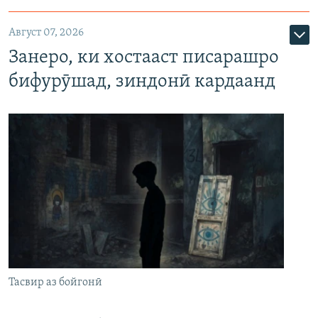
Август 07, 2026
Занеро, ки хостааст писарашро
бифурӯшад, зиндонӣ кардаанд
Тасвир аз бойгонӣ