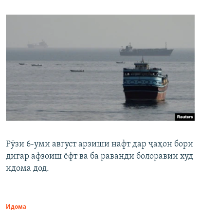
Рӯзи 6-уми август арзиши нафт дар ҷаҳон бори
дигар афзоиш ёфт ва ба раванди болоравии худ
идома дод.
Идома