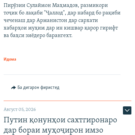
Пирӯзии Сулаймон Маҳмадов, размикори
360p
тоҷик бо лақаби "Ҷаллод", дар набард бо рақиби
480p
Auto
240p
360p
480p
чеченаш дар Арманистон дар сархати
720p
хабарҳои муҳим дар ин кишвар қарор гирифт
720p
1080p
ва баҳси зиёдеро барангехт.
1080p
Идома
Ба дигарон фиристед
Август 05, 2026
Путин қонунҳои сахтгиронаро
дар бораи муҳоҷирон имзо