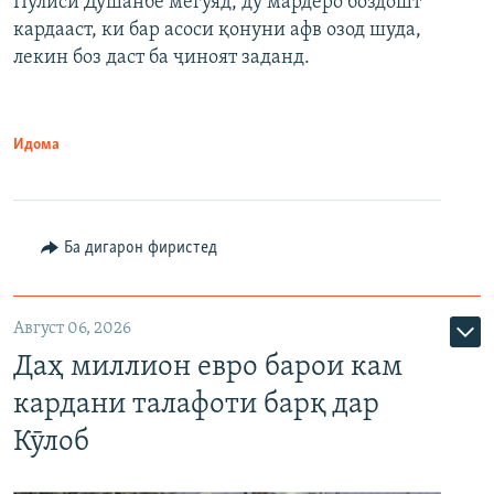
Пулиси Душанбе мегӯяд, ду мардеро боздошт
кардааст, ки бар асоси қонуни афв озод шуда,
лекин боз даст ба ҷиноят заданд.
Идома
Ба дигарон фиристед
Август 06, 2026
Даҳ миллион евро барои кам
кардани талафоти барқ дар
Кӯлоб