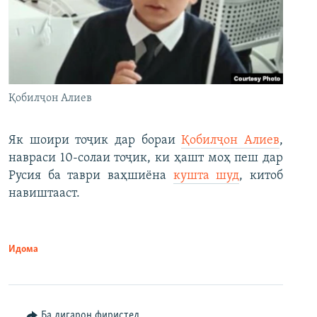
Қобилҷон Алиев
Як шоири тоҷик дар бораи
Қобилҷон Алиев
,
навраси 10-солаи тоҷик, ки ҳашт моҳ пеш дар
Русия ба таври ваҳшиёна
кушта шуд
, китоб
навиштааст.
Идома
Ба дигарон фиристед