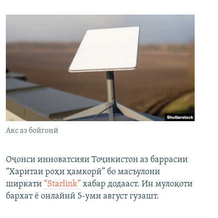
Акс аз бойгонӣ
Оҷонси инноватсияи Тоҷикистон аз баррасии
“Харитаи роҳи ҳамкорӣ” бо масъулони
ширкати
“Starlink”
хабар додааст. Ин мулоқоти
бархат ё онлайнӣ 5-уми август гузашт.