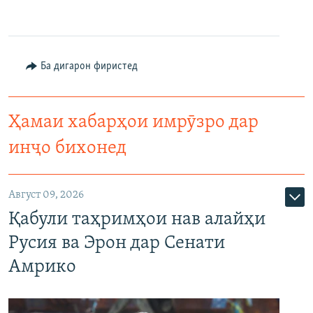
Ба дигарон фиристед
Ҳамаи хабарҳои имрӯзро дар
инҷо бихонед
Август 09, 2026
Қабули таҳримҳои нав алайҳи
Русия ва Эрон дар Сенати
Амрико