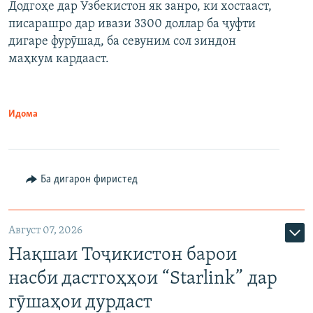
Додгоҳе дар Узбекистон як занро, ки хостааст,
писарашро дар ивази 3300 доллар ба ҷуфти
дигаре фурӯшад, ба севуним сол зиндон
маҳкум кардааст.
Идома
Ба дигарон фиристед
Август 07, 2026
Нақшаи Тоҷикистон барои
насби дастгоҳҳои “Starlink” дар
гӯшаҳои дурдаст