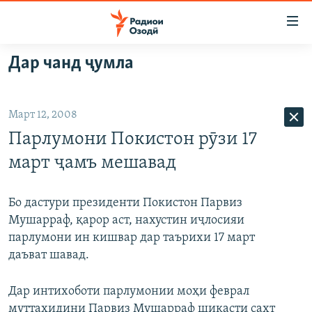
Пайвандҳои
дастрасӣ
Ҷаҳиш
Дар чанд ҷумла
ба
ГӮШАҲО
мояи
ГАПИ ОЗОД
СИЁСАТ
аслӣ
Март 12, 2008
РӮЗГОРИ МУҲОҶИР
Ҷаҳиш
ИҚТИСОД
Парлумони Покистон рӯзи 17
ба
САЛОМ, ХОҲАР
ҶОМЕА
феҳристи
март ҷамъ мешавад
ТАҲҚИҚОТ
ҚАЗИЯИ "КРОКУС"
аслӣ
Ҷаҳиш
ҶАНГ ДАР УКРАИНА
ОСИЁИ МАРКАЗӢ
Бо дастури президенти Покистон Парвиз
ба
Мушарраф, қарор аст, нахустин иҷлосияи
НАЗАРИ МАРДУМ
ФАРҲАНГ
ҷустор
парлумони ин кишвар дар таърихи 17 март
ЧАНДРАСОНАӢ
МЕҲМОНИ ОЗОДӢ
БЛОГИСТОН
даъват шавад.
РӮЙХАТҲО
ВАРЗИШ
ОЗОДӢ ОНЛАЙН
ВИДЕО
Дар интихоботи парлумонии моҳи феврал
КИТОБҲОИ ОЗОДӢ
НИГОРИСТОН
муттаҳидини Парвиз Мушарраф шикасти сахт