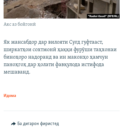
Акс аз бойгонӣ
Як мансабдор дар вилояти Суғд гуфтааст,
ширкатҳои сохтмонӣ ҳаққи фурӯши таҳхонаи
биноҳоро надоранд ва ин маконҳо ҳамчун
паноҳгоҳ дар ҳолати фавқулода истифода
мешаванд.
Идома
Ба дигарон фиристед