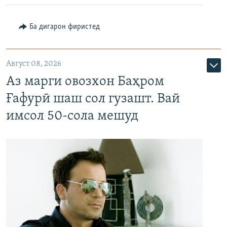
Ба дигарон фиристед
Август 08, 2026
Аз марги овозхон Баҳром
Ғафурӣ шаш сол гузашт. Вай
имсол 50-сола мешуд