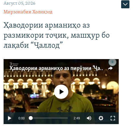
Август 05, 2026
Мирзонабии Холиқзод
Ҳаводории арманиҳо аз
размикори тоҷик, машҳур бо
лақаби “Ҷаллод”
Ҳаводории арманиҳо аз пирӯзии "Ҷаллод"-и тоҷик
Феълан кор намекунад
Auto
0:00
2:49
240p