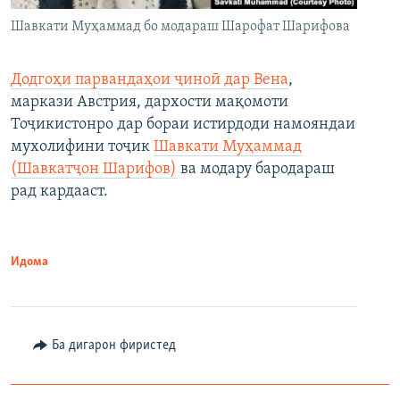
Шавкати Муҳаммад бо модараш Шарофат Шарифова
Додгоҳи парвандаҳои ҷиноӣ дар Вена
,
маркази Австрия, дархости мақомоти
Тоҷикистонро дар бораи истирдоди намояндаи
мухолифини тоҷик
Шавкати Муҳаммад
(Шавкатҷон Шарифов)
ва модару бародараш
рад кардааст.
Идома
Ба дигарон фиристед