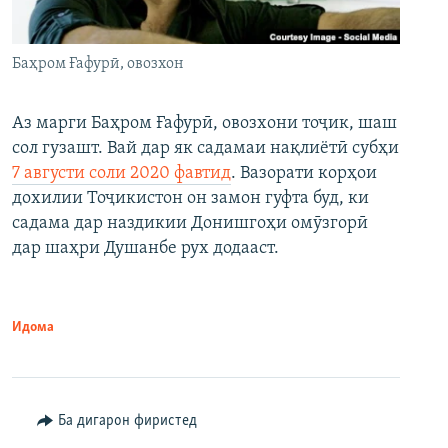
Баҳром Ғафурӣ, овозхон
Аз марги Баҳром Ғафурӣ, овозхони тоҷик, шаш
сол гузашт. Вай дар як садамаи нақлиётӣ субҳи
7 августи соли 2020 фавтид
. Вазорати корҳои
дохилии Тоҷикистон он замон гуфта буд, ки
садама дар наздикии Донишгоҳи омӯзгорӣ
дар шаҳри Душанбе рух додааст.
Идома
Ба дигарон фиристед