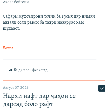
Акс аз бойгонӣ.
Сафари муҳоҷирони тоҷик ба Русия дар нимаи
аввали соли равон ба таври назаррас кам
шудааст.
Идома
Ба дигарон фиристед
Август 07, 2026
Нархи нафт дар ҷаҳон се
дарсад боло рафт