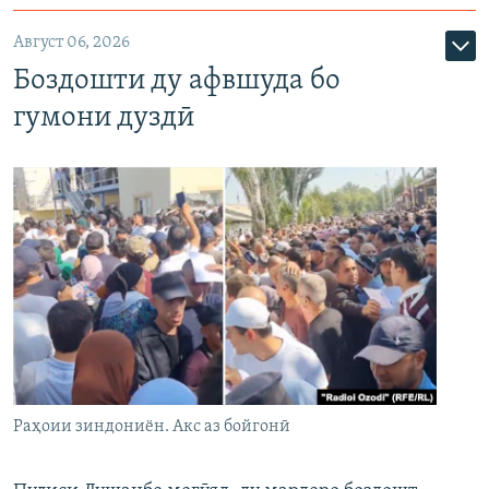
Август 06, 2026
Боздошти ду афвшуда бо
гумони дуздӣ
Раҳоии зиндониён. Акс аз бойгонӣ