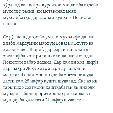
хӯрданд ва аксари курсиҳои маҷлис ба аҳзоби
ГУЗОРИШҲОИ РАДИОӢ
Русский
мухолиф расид, ки метавонад мояи
мухолифатҳо дар саҳнаи қудрати Покистон
ПАЙГИРӢ КУНЕД
шавад.
Се рӯз пеш ду ҳизби умдаи мухолифи давлат –
ҳизби мардумии марҳум Беназир Бҳутто ва
ҳизби Навоз Шариф дар бораи ташкили як
эътилоф ба хотири ташкили давлати ояндаи
Ҳамаи сомонаҳои RFE/RL
Покистон хабар доданд. Дар ҳамин ҳол, дирӯз
дар шаҳри Лоҳур дар асари ду таркиши
маргталабонаи мошинҳои бамбгузоришуда
дасти кам 25 нафар кушта шудаанд. Яке аз ин
таркишҳо сохтмони ҳаштқабатаи як ниҳоди
мубориза бо терроризмро тахриб карда ва
мунҷар ба ҳалокати 21 нафар шудааст.