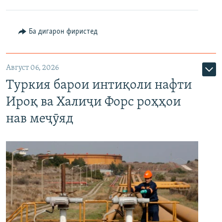
Ба дигарон фиристед
Август 06, 2026
Туркия барои интиқоли нафти
Ироқ ва Халиҷи Форс роҳҳои
нав меҷӯяд