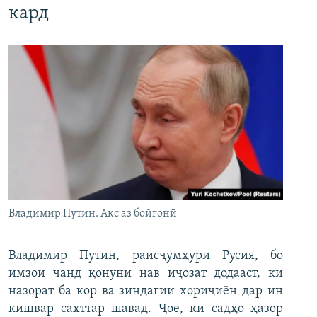
кард
Владимир Путин. Акс аз бойгонӣ
Владимир Путин, раисҷумҳури Русия, бо
имзои чанд қонуни нав иҷозат додааст, ки
назорат ба кор ва зиндагии хориҷиён дар ин
кишвар сахттар шавад. Ҷое, ки садҳо ҳазор