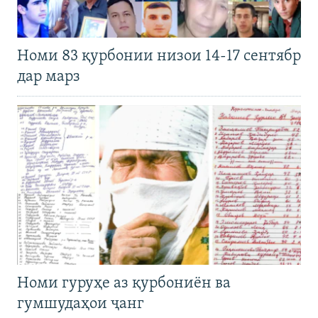
Номи 83 қурбонии низои 14-17 сентябр
дар марз
Номи гуруҳе аз қурбониён ва
гумшудаҳои ҷанг