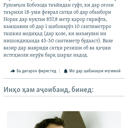
Ғуломҷон Бобозода таъйидан гуфт, ки дар оғози
таърихи 18-уми феврал сатҳи об дар обанбори
Норак дар нуқтаи 857,8 метр қарор гирифта,
камшавии об дар 1 шабонарӯз 10 сантиметрро
ташкил медиҳад (дар ҳоле, ки маъмулан ин
нишондиҳанда 45-50 сантиметр будааст). Вале
вазир дар мавриди сатҳи резиши об ва ҳаҷми
истеҳмоли нерӯи барқ шарҳе надод.
Ба дигарон фиристед
Мо дар шабакаҳои иҷтимоӣ
Инҳо ҳам аҷоибанд, бинед: