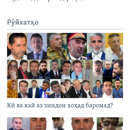
Рӯйхатҳо
Кӣ ва кай аз зиндон хоҳад баромад?