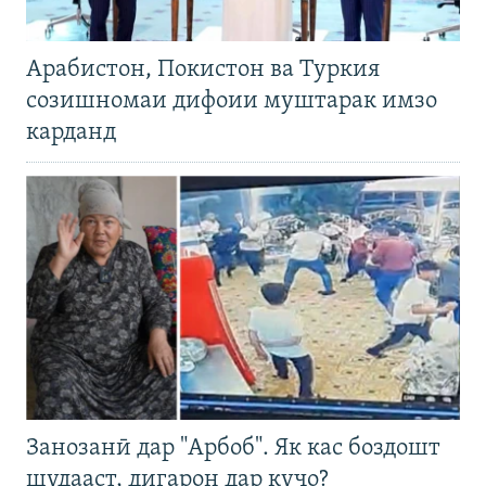
Арабистон, Покистон ва Туркия
созишномаи дифоии муштарак имзо
карданд
Занозанӣ дар "Арбоб". Як кас боздошт
шудааст, дигарон дар куҷо?