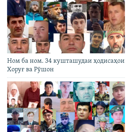
Ном ба ном. 34 кушташудаи ҳодисаҳои
Хоруғ ва Рӯшон