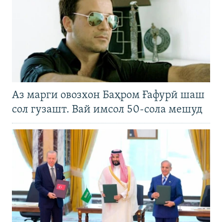
Аз марги овозхон Баҳром Ғафурӣ шаш
сол гузашт. Вай имсол 50-сола мешуд