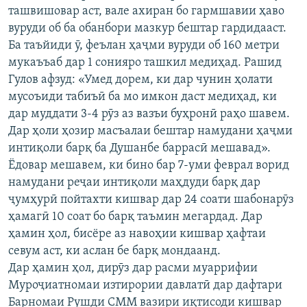
ташвишовар аст, вале ахиран бо гармшавии ҳаво
вуруди об ба обанбори мазкур бештар гардидааст.
Ба таъйиди ӯ, феълан ҳаҷми вуруди об 160 метри
мукаъъаб дар 1 сонияро ташкил медиҳад. Рашид
Гулов афзуд: «Умед дорем, ки дар чунин ҳолати
мусоъиди табиъӣ ба мо имкон даст медиҳад, ки
дар муддати 3-4 рӯз аз вазъи буҳронӣ раҳо шавем.
Дар ҳоли ҳозир масъалаи бештар намудани ҳаҷми
интиқоли барқ ба Душанбе баррасӣ мешавад».
Ёдовар мешавем, ки бино бар 7-уми феврал ворид
намудани реҷаи интиқоли маҳдуди барқ дар
ҷумҳурӣ пойтахти кишвар дар 24 соати шабонарӯз
ҳамагӣ 10 соат бо барқ таъмин мегардад. Дар
ҳамин ҳол, бисёре аз навоҳии кишвар ҳафтаи
севум аст, ки аслан бе барқ мондаанд.
Дар ҳамин ҳол, дирӯз дар расми муаррифии
Муроҷиатномаи изтирории давлатӣ дар дафтари
Барномаи Рушди СММ вазири иқтисоди кишвар