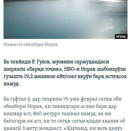
ГУЗОРИШҲОИ РАДИОӢ
Русский
ПАЙГИРӢ КУНЕД
Намое аз обанбори Норак
Ба таъйиди Р. Гулов, муовини сармуҳандиси
Ҳамаи сомонаҳои RFE/RL
ширкати «Барқи тоҷик», НБО-и Норак шабонарӯзи
гузашта 19,2 миллион кВт/соат нерӯи барқ истеҳсол
намуд.
Ба гуфтаи ӯ, дар таърихи 19-уми феврал сатҳи оби
обанбори Норак, ки тавлидгари аслии барқ дар
кишвар аст, 860 метрро ташкил намуд, ва ин
баёнгари он аст, ки то сатҳи сатҳи ҳадди ақалли об
ҳамагӣ 3 метр мондааст. «Ҳарчанд, ки вазъ ҳанӯз